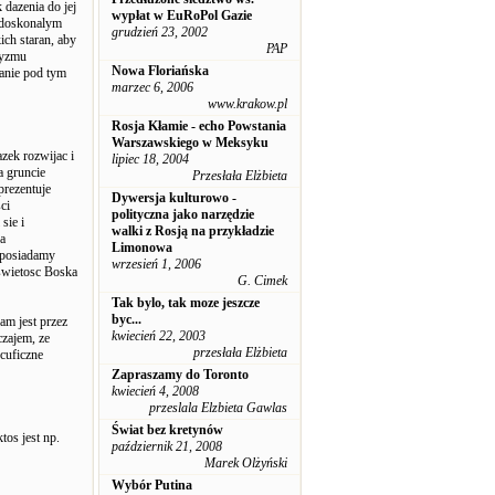
 dazenia do jej
wypłat w EuRoPol Gazie
i doskonalym
grudzień 23, 2002
ch staran, aby
PAP
tyzmu
Nowa Floriańska
banie pod tym
marzec 6, 2006
www.krakow.pl
Rosja Kłamie - echo Powstania
Warszawskiego w Meksyku
zek rozwijac i
lipiec 18, 2004
a gruncie
Przesłała Elżbieta
prezentuje
Dywersja kulturowo -
ci
polityczna jako narzędzie
sie i
walki z Rosją na przykładzie
ga
Limonowa
e posiadamy
wrzesień 1, 2006
 swietosc Boska
G. Cimek
Tak bylo, tak moze jeszcze
byc...
am jest przez
kwiecień 22, 2003
czajem, ze
przesłała Elżbieta
ecuficzne
Zapraszamy do Toronto
kwiecień 4, 2008
przeslala Elzbieta Gawlas
Świat bez kretynów
tos jest np.
październik 21, 2008
Marek Olżyński
Wybór Putina