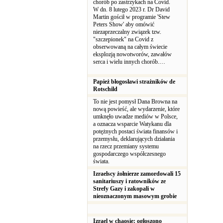
chorób po zastrzykach na Covid.
W dn. 8 lutego 2023 r. Dr David
Martin gościł w programie 'Stew
Peters Show' aby omówić
niezaprzeczalny związek tzw.
"szczepionek" na Covid z
obserwowaną na całym świecie
eksplozją nowotworów, zawałów
serca i wielu innych chorób.…
Papież błogosławi strażników de
Rotschild
To nie jest pomysł Dana Browna na
nową powieść, ale wydarzenie, które
umknęło uwadze mediów w Polsce,
a oznacza wsparcie Watykanu dla
potężnych postaci świata finansów i
przemysłu, deklarujących działania
na rzecz przemiany systemu
gospodarczego współczesnego
świata.
Izraelscy żołnierze zamordowali 15
sanitariuszy i ratowników ze
Strefy Gazy i zakopali w
nieoznaczonym masowym grobie
Izrael w chaosie: ogłoszono