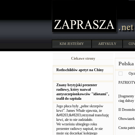
KIM JESTEŚMY
ARTYKUŁY
COV
Ciekawe strony
Polska
Rothschildów apetyt na Chiny
Ojci
PATRIOT
Znany brytyjski prezenter
radiowy, który nazwał
antyszczepionkowców "idiotami",
[fragmenty
trafił do szpitala
ciag dalszy
Jego płuca były „pełne skrzepów
II Deontolo
krwi”. James Whale ujawnia, że
&#8203;&#8203;otrzymał transfuzję
Obowiazek 
krwi, ale to nie zadziałało.
We wrześniu ubiegłego roku
Cnota patri
prezenter radiowy napisał, że nie
może się doczekać kolejnego