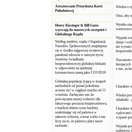
Aresztowanie Prezydenta Korei
Wiedza o o
Południowej
Otoz, aby m
Wynika stad
Henry Kissinger & Bill Gates
wartosciowy
wzywają do masowych szczepień i
Globalnego Rządu
Wypada wiec
Według mediów, rządu i Organizacji
dzieje i wi
Narodów Zjednoczonych znajdujemy
nie wystarc
się w środku najgorszej światowej
bezposredni
pandemii zdrowia w naszym życiu.
Jesteśmy świadkami
Nawiasem m
bezprecedensowej globalnej blokady
lierujacych
w odpowiedzi na epidemię
z nas, za k
koronawirusa znaną jako COVID19.
Globalną populację żyjącą w krajach
zachodnich od ponad pokolenia
Charakter o
uczono żyć w ciągłym strachu od 11
września. Zachęcano nas do
Wiedza jest
poświęcania naszej wolności dla
skladniki 
fałszywego poczucia bezpieczeństwa,
z każdym dniem coraz bardziej
Charakter t
uzależniając się od państwa w
wplywami i 
zakresie ochrony, a teraz wielu z nas
wyparte prz
liczy na to, że państwo płaci nasze
rachunki.
Wypada pod
rozbiorow i