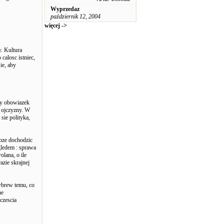
Wyprzedaz
październik 12, 2004
więcej ->
y. Kultura
 calosc istniec,
ie, aby
czy obowiazek
m ojczyzny. W
sie polityka,
moze dochodzic
gledem : sprawa
olana, o ile
azie skrajnej
 wbrew temu, co
ne
czescia