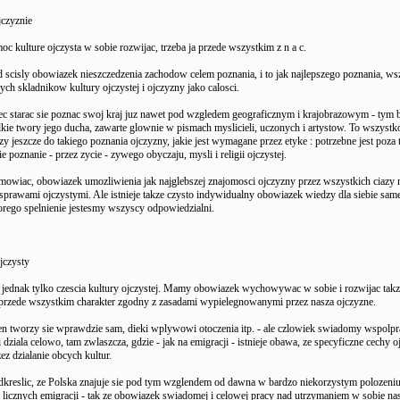
jczyznie
oc kulture ojczysta w sobie rozwijac, trzeba ja przede wszystkim z n a c.
 scisly obowiazek nieszczedzenia zachodow celem poznania, i to jak najlepszego poznania, ws
ch skladnikow kultury ojczystej i ojczyzny jako calosci.
 starac sie poznac swoj kraj juz nawet pod wzgledem geograficznym i krajobrazowym - tym b
elkie twory jego ducha, zawarte glownie w pismach myslicieli, uczonych i artystow. To wszyst
zy jeszcze do takiego poznania ojczyzny, jakie jest wymagane przez etyke : potrzebne jest poza
e poznanie - przez zycie - zywego obyczaju, mysli i religii ojczystej.
owiac, obowiazek umozliwienia jak najglebszej znajomosci ojczyzny przez wszystkich ciazy n
 sprawami ojczystymi. Ale istnieje takze czysto indywidualny obowiazek wiedzy dla siebie sa
torego spelnienie jestesmy wszyscy odpowiedzialni.
jczysty
 jednak tylko czescia kultury ojczystej. Mamy obowiazek wychowywac w sobie i rozwijac takze
- przede wszystkim charakter zgodny z zasadami wypielegnowanymi przez nasza ojczyzne.
en tworzy sie wprawdzie sam, dieki wplywowi otoczenia itp. - ale czlowiek swiadomy wspolpr
dziala celowo, tam zwlaszcza, gdzie - jak na emigracji - istnieje obawa, ze specyficzne cechy o
ez dzialanie obcych kultur.
kreslic, ze Polska znajuje sie pod tym wzglendem od dawna w bardzo niekorzystym polozeniu
 licznych emigracji - tak ze obowiazek swiadomej i celowej pracy nad utrzymaniem w sobie na