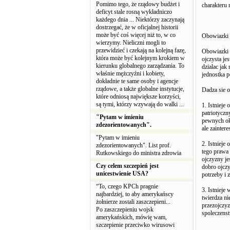
Pomimo tego, że rządowy budżet i
charakteru 
deficyt stale rosną wykładniczo
każdego dnia ... Niektórzy zaczynają
dostrzegać, że w oficjalnej historii
może być coś więcej niż to, w co
Obowiazki 
wierzymy. Nieliczni mogli to
przewidzieć i czekają na kolejną fazę,
Obowiazki p
która może być kolejnym krokiem w
ojczysta je
kierunku globalnego zarządzania. To
dzialac jak
właśnie mężczyźni i kobiety,
jednostka p
dokładnie te same osoby i agencje
rządowe, a także globalne instytucje,
Dadza sie 
które odniosą największe korzyści,
są tymi, którzy wzywają do walki ...
1. Istnieje
patriotyczn
"Pytam w imieniu
pewnych okr
zdezorientowanych".
ale zainter
"Pytam w imieniu
2. Istnieje
zdezorientowanych". List prof.
tego prawa 
Rutkowskiego do ministra zdrowia
ojczyzny je
Czy celem szczepień jest
dobro ojczy
unicestwienie USA?
potrzeby i 
“To, czego KPCh pragnie
3. Istnieje
najbardziej, to aby amerykańscy
twierdza ni
żołnierze zostali zaszczepieni...
przezojczy
Po zaszczepieniu wojsk
spoleczenst
amerykańskich, mówię wam,
szczepienie przeciwko wirusowi