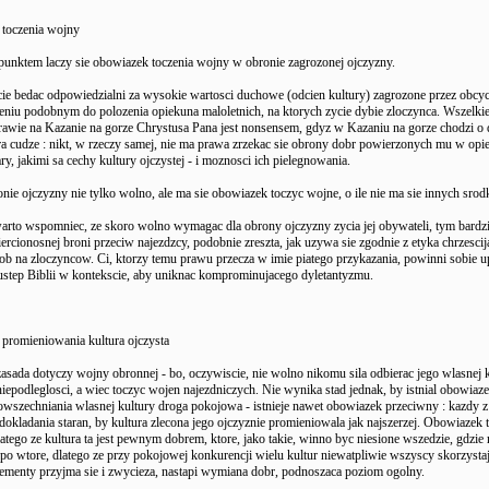
toczenia wojny
punktem laczy sie obowiazek toczenia wojny w obronie zagrozonej ojczyzny.
ie bedac odpowiedzialni za wysokie wartosci duchowe (odcien kultury) zagrozone przez obcy
zeniu podobnym do polozenia opiekuna maloletnich, na ktorych zycie dybie zloczynca. Wszelk
prawie na Kazanie na gorze Chrystusa Pana jest nonsensem, gdyz w Kazaniu na gorze chodzi o
ra cudze : nikt, w rzeczy samej, nie ma prawa zrzekac sie obrony dobr powierzonych mu w opi
ary, jakimi sa cechy kultury ojczystej - i moznosci ich pielegnowania.
nie ojczyzny nie tylko wolno, ale ma sie obowiazek toczyc wojne, o ile nie ma sie innych sro
arto wspomniec, ze skoro wolno wymagac dla obrony ojczyzny zycia jej obywateli, tym bardz
rcionosnej broni przeciw najezdzcy, podobnie zreszta, jak uzywa sie zgodnie z etyka chrzesci
b na zloczyncow. Ci, ktorzy temu prawu przecza w imie piatego przykazania, powinni sobie u
ustep Biblii w kontekscie, aby uniknac komprominujacego dyletantyzmu.
promieniowania kultura ojczysta
sada dotyczy wojny obronnej - bo, oczywiscie, nie wolno nikomu sila odbierac jego wlasnej ku
iepodleglosci, a wiec toczyc wojen najezdniczych. Nie wynika stad jednak, by istnial obowiaz
wszechniania wlasnej kultury droga pokojowa - istnieje nawet obowiazek przeciwny : kazdy 
okladania staran, by kultura zlecona jego ojczyznie promieniowala jak najszerzej. Obowiazek te
latego ze kultura ta jest pewnym dobrem, ktore, jako takie, winno byc niesione wszedzie, gdzie
a po wtore, dlatego ze przy pokojowej konkurencji wielu kultur niewatpliwie wszyscy skorzystaj
lementy przyjma sie i zwycieza, nastapi wymiana dobr, podnoszaca poziom ogolny.