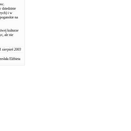
sc.
 dziedzinie
rych) i w
(poganskie na
iwej kulturze
c, ale nie
1 sierpień 2003
zesłała Elżbieta