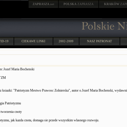
ZAPRASZA
.net
POLSKA
ZAPRASZA
KRAKÓW
ZAP
ID-19
CIEKAWE LINKI
2002-2009
NASZ PATRONAT
ec Jozef Maria Bochenski
YZM
 z ksiazki: "Patriotyzm Mestwo Prawosc Zolnierska", autor o.Jozef Maria Bochenski, wyda
gia Patriotyzmu
tworzenia cnoty
otyzmu, jak kazda cnota, domaga sie przede wszystkim wlasnego rozwoju.