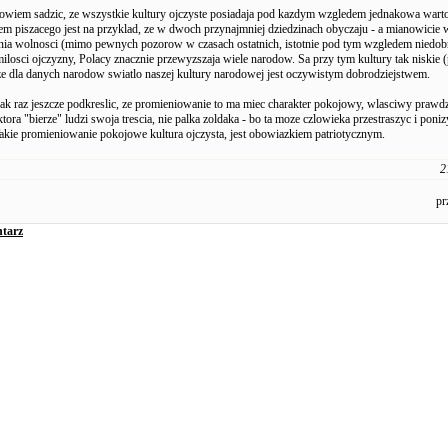
bowiem sadzic, ze wszystkie kultury ojczyste posiadaja pod kazdym wzgledem jednakowa warto
m piszacego jest na przyklad, ze w dwoch przynajmniej dziedzinach obyczaju - a mianowicie w
ia wolnosci (mimo pewnych pozorow w czasach ostatnich, istotnie pod tym wzgledem niedob
milosci ojczyzny, Polacy znacznie przewyzszaja wiele narodow. Sa przy tym kultury tak niskie 
ze dla danych narodow swiatlo naszej kultury narodowej jest oczywistym dobrodziejstwem.
ak raz jeszcze podkreslic, ze promieniowanie to ma miec charakter pokojowy, wlasciwy prawdz
tora "bierze" ludzi swoja trescia, nie palka zoldaka - bo ta moze czlowieka przestraszyc i ponizy
akie promieniowanie pokojowe kultura ojczysta, jest obowiazkiem patriotycznym.
2
pr
tarz