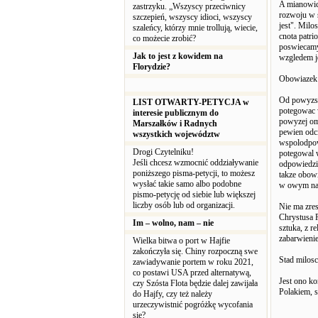
A mianowici
zastrzyku. „Wszyscy przeciwnicy
rozwoju w 
szczepień, wszyscy idioci, wszyscy
jest". Milo
szaleńcy, którzy mnie trollują, wiecie,
cnota patr
co możecie zrobić?
poswiecamy 
Jak to jest z kowidem na
wzgledem je
Florydzie?
Obowiazek
Od powyzsze
LIST OTWARTY-PETYCJA w
potegowac w
interesie publicznym do
powyzej omo
Marszałków i Radnych
pewien odci
wszystkich województw
wspolodpowi
Drogi Czytelniku!
potegowal w
Jeśli chcesz wzmocnić oddziaływanie
odpowiedzia
poniższego pisma-petycji, to możesz
takze obowi
wysłać takie samo albo podobne
w owym nas
pismo-petycję od siebie lub większej
liczby osób lub od organizacji.
Nie ma zres
Chrystusa P
Im – wolno, nam – nie
sztuka, z r
zabarwieni
Wielka bitwa o port w Hajfie
zakończyła się. Chiny rozpoczną swe
Stad milosc
zawiadywanie portem w roku 2021,
co postawi USA przed alternatywą,
Jest ono ko
czy Szósta Flota będzie dalej zawijała
Polakiem, 
do Hajfy, czy też należy
urzeczywistnić pogróżkę wycofania
się?