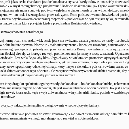
e, jesli jakas cecha charekteru jest doskonaloscia etyczna, kazdy czlowiek ma scisly obowiazek
sobie - w mysl ewangelicznego przykazania "Badzicie doskonalymi, jak Ojciec wasz niebiesk
sc ojczyzny nie moze stanowic pod tym wzgledem wyjatku : kazdy z nas winien dolozyc wszelki
iotyzmu w nim rosla i wzmagala sie przez cale zycie. Temu podstawowemu obowiazkowi patrio
trzecia, wychowawcza czesc naszej rozprawki - podkreslajac w tym miejscu tylko, ze zanied
st przewina, za ktora przyjdzie kiedys przed sadem Boskim odpowiedziec.
 samowychowania narodowego
j normy rozni sie, aczkolwiek scisle jest z nia zwiazana, zasada gloszaca, ze kazdy ma obowia
 sobie kulture ojczysta. Norme te - malo niestety znana - latwo jest uzasadnic, a mianowicie n
wionego podejscia do patriotyzmu jako postaci mlosci Bozej. Powiedzielismy, ze ojczyzna re
en Boskiej chwaly, za ktorego rozwoj i promieniowanie jestesmy z mocy zrzadzenia Opatrznos
edzialni. Jest wola Boga, aby blask Jego chwaly w wielorakich postaciach ojczystych szerzyl 
 swiecie - przy czym nie ulega watpliwosci, jak juz powiedziano, ze np. Polak jest wobec Bo
lny za ow specyficzny odcien tej chwaly, ktory nazywa sie kultura polska. Powiemy zaraz, z
azki zbiorowe wobec tego odcienia - ale zaczynac trzeba oczywiscie od siebie i starac sie, aby
zym odcieniu jak najwspanialej jasniala w nas samych.
zta innej drogi ku spelnieniu ogolnej zasady doskonalosci - bo doskonalosc ludzka, nakazana n
ana, nie istnieje nigdzie w oderwaniu, ale jest zawsze ubrana w odcien ojczysty. Tak jest z oby
eligia nawet, ktora zachowuje swoja uniwersalnosc wiary, hierarhii i kultu, posiada wszedzie sp
e narodowe.
 ojczyzny nakazuje niewatpliwie pielegnowanie w sobie ojczystej kultury.
nieczne takze jako podstawa do czynu zbiorowego - ale nawet niezaleznie od tego sam fakt, ze k
stanowi uzasadnienie wymogu moralnego, aby rozwijal w sobie polskosc.