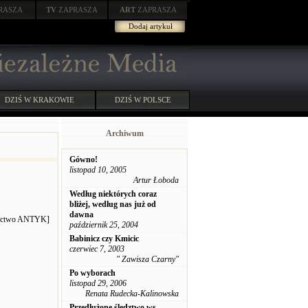
RASZA
TV
ZAPRASZA
ART
ZAPRASZA
Dodaj artykuł
DZIŚ W KRAKOWIE
DZIŚ W POLSCE
Archiwum
Gówno!
listopad 10, 2005
Artur Łoboda
Według niektórych coraz
bliżej, według nas już od
dawna
wnictwo ANTYK]
październik 25, 2004
Babinicz czy Kmicic
czerwiec 7, 2003
" Zawisza Czarny"
Po wyborach
listopad 29, 2006
Renata Rudecka-Kalinowska
Przedłużone śledztwo ws.