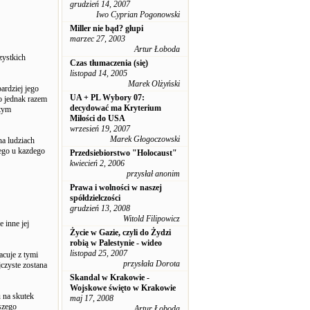
grudzień 14, 2007
Iwo Cyprian Pogonowski
Miller nie bąd? głupi
marzec 27, 2003
Artur Łoboda
zystkich
Czas tłumaczenia (się)
listopad 14, 2005
Marek Olżyński
ardziej jego
UA + PL Wybory 07:
ko jednak razem
decydować ma Kryterium
 tym
Miłości do USA
wrzesień 19, 2007
Marek Głogoczowski
a ludziach
mego u kazdego
Przedsiebiorstwo "Holocaust"
kwiecień 2, 2006
przysłał anonim
Prawa i wolności w naszej
spółdzielczości
grudzień 13, 2008
Witold Filipowicz
 inne jej
Życie w Gazie, czyli do Żydzi
robią w Palestynie - wideo
listopad 25, 2007
acuje z tymi
przysłała Dorota
jczyste zostana
Skandal w Krakowie -
Wojskowe święto w Krakowie
 na skutek
maj 17, 2008
szego
Artur Łoboda