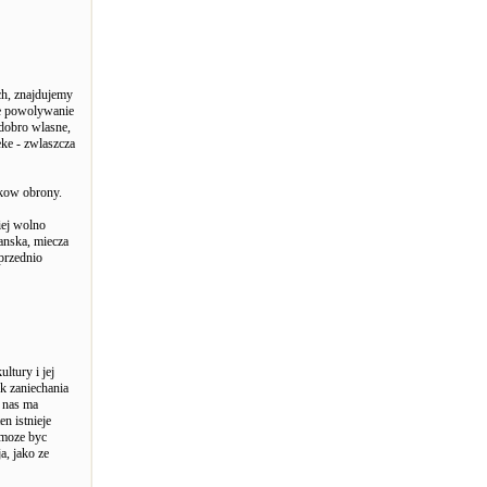
ch, znajdujemy
ie powolywanie
 dobro wlasne,
eke - zwlaszcza
dkow obrony.
iej wolno
janska, miecza
przednio
ltury i jej
ek zaniechania
z nas ma
n istnieje
 moze byc
a, jako ze