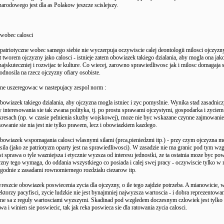
narodowego jest dla as Polakow jeszcze scislejszy.
wobec calosci
atriotyczne wobec samego siebie nie wyczerpuja oczywiscie calej deontologii milosci ojczyzn
st tworem ojczyzny jako calosci - istnieje zatem obowiazek takiego dzialania, aby mogla ona jako
 najskuteczniej i rozwijac te kulture. Co wiecej, zarowno sprawiedliwosc jak i milosc domagaja s
odnosila na rzecz ojczyzny ofiary osobiste.
one uszeregowac w nastepujacy zespol norm :
 obowiazek takiego dzialania, aby ojczyzna mogla istniec i zyc pomyslnie. Wynika stad zasadni
y interesowania sie tak zwana polityka, tj. po prostu sprawami ojczystymi, gospodarka i zycie
esach (np. w czasie pelnienia sluzby wojskowej), moze nie byc wskazane czynne zajmowanie 
esowanie sie nia jest nie tylko prawem, lecz i obowiazkiem kazdego.
 obowiazek wspomagania calosci wlasnymi silami (prca,pieniedzmi itp.) - przy czym ojczyzna 
sila (jako ze patriotyzm oparty jest na sprawiedliwosci). W zasadzie nie ma granic pod tym wz
st sprawa o tyle wazniejsza i etycznie wyzsza od interesu jednostki, ze ta ostatnia moze byc pow
zny tego wymaga, do oddania wszystkiego co posiada i calej swej pracy - oczywiscie tylko w r
zgodnie z zasadami rownomiernego rozdzialu ciezarow itp.
 wreszcie obowiazek poswiecenia zycia dla ojczyzny, o ile tego zajdzie potrzeba. A mianowicie,
ektorzy pacyfisci, zycie ludzkie nie jest bynajmniej najwyzsza wartoscia - i dobra reprezentowa
zne sa z reguly wartosciami wyzszymi. Skadinad pod wzgledem doczesnym czlowiek jest tylko 
wa i winien sie poswiecic, tak jak reka poswieca sie dla ratowania zycia calosci.