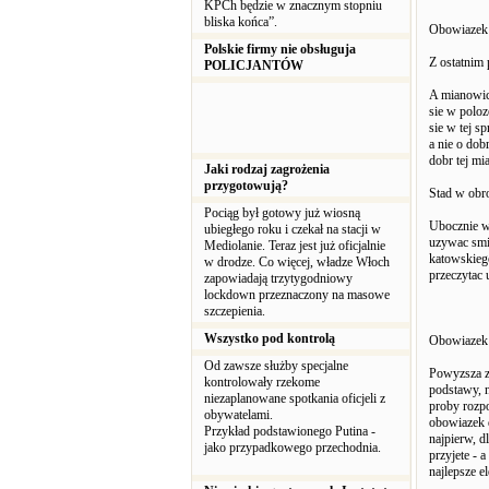
KPCh będzie w znacznym stopniu
bliska końca”.
Obowiazek 
Polskie firmy nie obsługuja
Z ostatnim 
POLICJANTÓW
A mianowic
sie w polo
sie w tej s
a nie o dob
dobr tej mi
Jaki rodzaj zagrożenia
przygotowują?
Stad w obro
Pociąg był gotowy już wiosną
Ubocznie w
ubiegłego roku i czekał na stacji w
uzywac smie
Mediolanie. Teraz jest już oficjalnie
katowskiego
w drodze. Co więcej, władze Włoch
przeczytac 
zapowiadają trzytygodniowy
lockdown przeznaczony na masowe
szczepienia.
Wszystko pod kontrolą
Obowiazek 
Od zawsze służby specjalne
Powyzsza za
kontrolowały rzekome
podstawy, n
niezaplanowane spotkania oficjeli z
proby rozpo
obywatelami.
obowiazek d
Przykład podstawionego Putina -
najpierw, d
jako przypadkowego przechodnia.
przyjete - 
najlepsze e