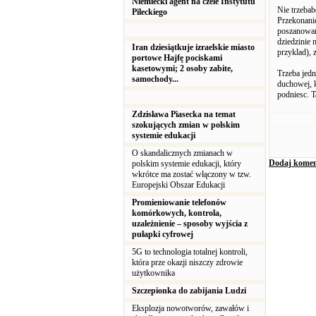
Niemiecki agent na czele Instytutu
Nie trzeba
Pileckiego
Przekonanie
poszanowan
dziedzinie 
Iran dziesiątkuje izraelskie miasto
przyklad), 
portowe Hajfę pociskami
kasetowymi; 2 osoby zabite,
Trzeba jedn
samochody...
duchowej, k
podniesc. T
Zdzisława Piasecka na temat
szokujących zmian w polskim
systemie edukacji
O skandalicznych zmianach w
Dodaj komen
polskim systemie edukacji, który
wkrótce ma zostać włączony w tzw.
Europejski Obszar Edukacji
Promieniowanie telefonów
komórkowych, kontrola,
uzależnienie – sposoby wyjścia z
pułapki cyfrowej
5G to technologia totalnej kontroli,
która prze okazji niszczy zdrowie
użytkownika
Szczepionka do zabijania Ludzi
Eksplozja nowotworów, zawałów i