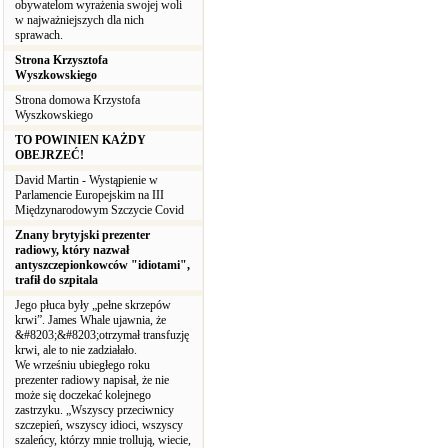
obywatelom wyrażenia swojej woli
w najważniejszych dla nich
sprawach.
Strona Krzysztofa
Wyszkowskiego
Strona domowa Krzystofa
Wyszkowskiego
TO POWINIEN KAŻDY
OBEJRZEĆ!
David Martin - Wystąpienie w
Parlamencie Europejskim na III
Międzynarodowym Szczycie Covid
Znany brytyjski prezenter
radiowy, który nazwał
antyszczepionkowców "idiotami",
trafił do szpitala
Jego płuca były „pełne skrzepów
krwi”. James Whale ujawnia, że
&#8203;&#8203;otrzymał transfuzję
krwi, ale to nie zadziałało.
We wrześniu ubiegłego roku
prezenter radiowy napisał, że nie
może się doczekać kolejnego
zastrzyku. „Wszyscy przeciwnicy
szczepień, wszyscy idioci, wszyscy
szaleńcy, którzy mnie trollują, wiecie,