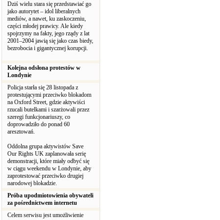
Dziś wielu stara się przedstawiać go
jako autorytet – idol liberalnych
mediów, a nawet, ku zaskoczeniu,
części młodej prawicy. Ale kiedy
spojrzymy na fakty, jego rządy z lat
2001–2004 jawią się jako czas biedy,
bezrobocia i gigantycznej korupcji.
Kolejna odsłona protestów w
Londynie
Policja starła się 28 listopada z
protestującymi przeciwko blokadom
na Oxford Street, gdzie aktywiści
rzucali butelkami i szarżowali przez
szeregi funkcjonariuszy, co
doprowadziło do ponad 60
aresztowań.
Oddolna grupa aktywistów Save
Our Rights UK zaplanowała serię
demonstracji, które miały odbyć się
w ciągu weekendu w Londynie, aby
zaprotestować przeciwko drugiej
narodowej blokadzie.
Próba upodmiotowienia obywateli
za pośrednictwem internetu
Celem serwisu jest umożliwienie