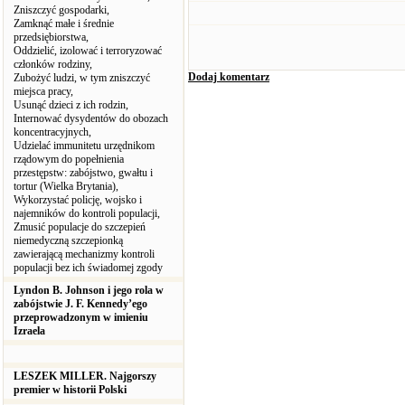
Zniszczyć gospodarki,
Zamknąć małe i średnie
przedsiębiorstwa,
Oddzielić, izolować i terroryzować
członków rodziny,
Dodaj komentarz
Zubożyć ludzi, w tym zniszczyć
miejsca pracy,
Usunąć dzieci z ich rodzin,
Internować dysydentów do obozach
koncentracyjnych,
Udzielać immunitetu urzędnikom
rządowym do popełnienia
przestępstw: zabójstwo, gwałtu i
tortur (Wielka Brytania),
Wykorzystać policję, wojsko i
najemników do kontroli populacji,
Zmusić populacje do szczepień
niemedyczną szczepionką
zawierającą mechanizmy kontroli
populacji bez ich świadomej zgody
Lyndon B. Johnson i jego rola w
zabójstwie J. F. Kennedy’ego
przeprowadzonym w imieniu
Izraela
LESZEK MILLER. Najgorszy
premier w historii Polski