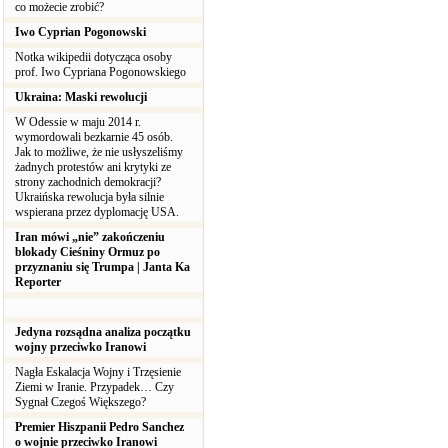
co możecie zrobić?
Iwo Cyprian Pogonowski
Notka wikipedii dotycząca osoby
prof. Iwo Cypriana Pogonowskiego
Ukraina: Maski rewolucji
W Odessie w maju 2014 r.
wymordowali bezkarnie 45 osób.
Jak to możliwe, że nie usłyszeliśmy
żadnych protestów ani krytyki ze
strony zachodnich demokracji?
Ukraińska rewolucja była silnie
wspierana przez dyplomację USA.
Iran mówi „nie” zakończeniu
blokady Cieśniny Ormuz po
przyznaniu się Trumpa | Janta Ka
Reporter
Jedyna rozsądna analiza początku
wojny przeciwko Iranowi
Nagła Eskalacja Wojny i Trzęsienie
Ziemi w Iranie. Przypadek… Czy
Sygnał Czegoś Większego?
Premier Hiszpanii Pedro Sanchez
o wojnie przeciwko Iranowi