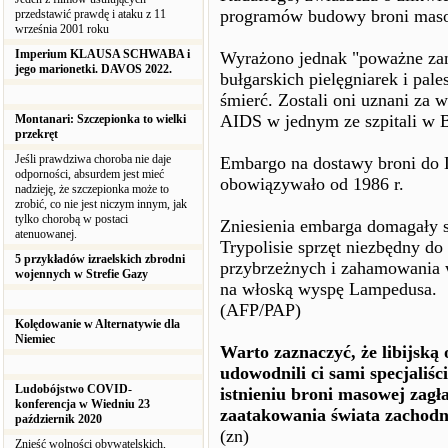
programów budowy broni maso
przedstawić prawdę i ataku z 11
września 2001 roku
Imperium KLAUSA SCHWABA i
Wyrażono jednak "poważne zan
jego marionetki. DAVOS 2022.
bułgarskich pielęgniarek i pale
śmierć. Zostali oni uznani za
AIDS w jednym ze szpitali w 
Montanari: Szczepionka to wielki
przekręt
Jeśli prawdziwa choroba nie daje
Embargo na dostawy broni do 
odporności, absurdem jest mieć
obowiązywało od 1986 r.
nadzieję, że szczepionka może to
zrobić, co nie jest niczym innym, jak
tylko chorobą w postaci
Zniesienia embarga domagały 
atenuowanej.
Trypolisie sprzęt niezbędny do
5 przykładów izraelskich zbrodni
przybrzeżnych i zahamowania 
wojennych w Strefie Gazy
na włoską wyspę Lampedusa.
(AFP/PAP)
Kolędowanie w Alternatywie dla
Niemiec
Warto zaznaczyć, że libijsk
udowodnili ci sami specjaliśc
Ludobójstwo COVID-
istnieniu broni masowej zag
konferencja w Wiedniu 23
zaatakowania świata zachodn
październik 2020
(zn)
Znieść wolności obywatelskich,