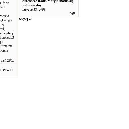
Słuchacze Radia Maryja modlą się
h, dwie
za Sowińską
obył
marzec 13, 2008
PAP
zaczęła
więcej ->
większego
ej w
rań,
i cieplnej
ł pakiet 33
gii
 Firma ma
brotem
rpień 2003
opielewicz