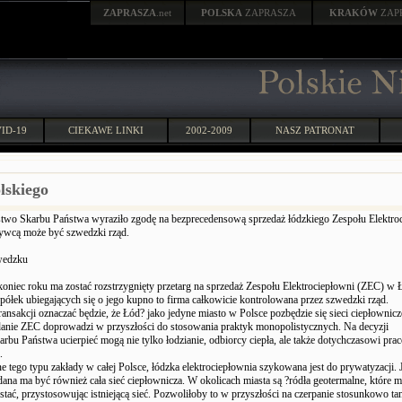
ZAPRASZA
.net
POLSKA
ZAPRASZA
KRAKÓW
ZAP
ID-19
CIEKAWE LINKI
2002-2009
NASZ PATRONAT
lskiego
stwo Skarbu Państwa wyraziło zgodę na bezprecedensową sprzedaż łódzkiego Zespołu Elektro
ywcą może być szwedzki rząd.
wedzku
koniec roku ma zostać rozstrzygnięty przetarg na sprzedaż Zespołu Elektrociepłowni (ZEC) w 
półek ubiegających się o jego kupno to firma całkowicie kontrolowana przez szwedzki rząd.
ransakcji oznaczać będzie, że Łód? jako jedyne miasto w Polsce pozbędzie się sieci ciepłownicze
danie ZEC doprowadzi w przyszłości do stosowania praktyk monopolistycznych. Na decyzji
rbu Państwa ucierpieć mogą nie tylko łodzianie, odbiorcy ciepła, ale także dotychczasowi pra
.
e tego typu zakłady w całej Polsce, łódzka elektrociepłownia szykowana jest do prywatyzacji.
edana ma być również cała sieć ciepłownicza. W okolicach miasta są ?ródła geotermalne, które 
ać, przystosowując istniejącą sieć. Pozwoliłoby to w przyszłości na czerpanie stosunkowo tani