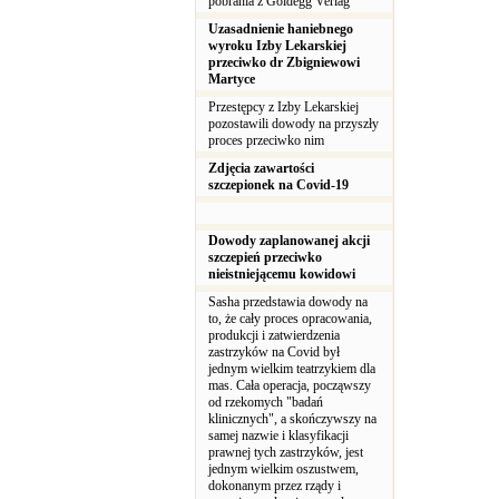
pobrania z Goldegg Verlag
Uzasadnienie haniebnego
wyroku Izby Lekarskiej
przeciwko dr Zbigniewowi
Martyce
Przestępcy z Izby Lekarskiej
pozostawili dowody na przyszły
proces przeciwko nim
Zdjęcia zawartości
szczepionek na Covid-19
Dowody zaplanowanej akcji
szczepień przeciwko
nieistniejącemu kowidowi
Sasha przedstawia dowody na
to, że cały proces opracowania,
produkcji i zatwierdzenia
zastrzyków na Covid był
jednym wielkim teatrzykiem dla
mas. Cała operacja, począwszy
od rzekomych "badań
klinicznych", a skończywszy na
samej nazwie i klasyfikacji
prawnej tych zastrzyków, jest
jednym wielkim oszustwem,
dokonanym przez rządy i