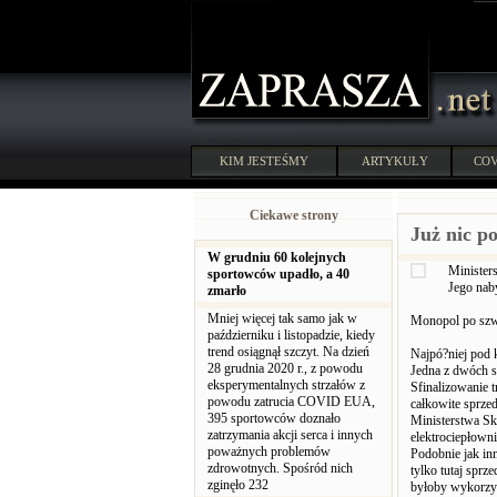
KIM JESTEŚMY
ARTYKUŁY
COV
Ciekawe strony
Już nic po
W grudniu 60 kolejnych
Minister
sportowców upadło, a 40
Jego nab
zmarło
Mniej więcej tak samo jak w
Monopol po sz
październiku i listopadzie, kiedy
trend osiągnął szczyt. Na dzień
Najpó?niej pod 
28 grudnia 2020 r., z powodu
Jedna z dwóch s
eksperymentalnych strzałów z
Sfinalizowanie t
powodu zatrucia COVID EUA,
całkowite sprze
395 sportowców doznało
Ministerstwa Ska
zatrzymania akcji serca i innych
elektrociepłowni
poważnych problemów
Podobnie jak inn
zdrowotnych. Spośród nich
tylko tutaj sprz
zginęło 232
byłoby wykorzyst