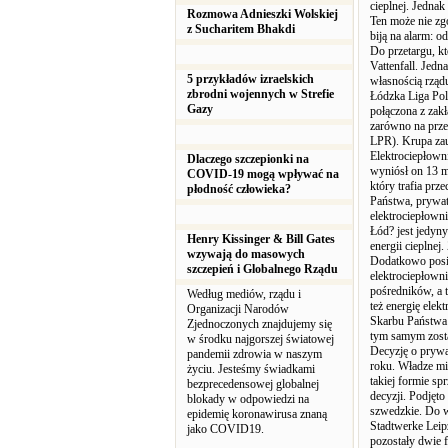
cieplnej. Jednak
Rozmowa Adnieszki Wolskiej
Ten może nie zg
z Sucharitem Bhakdi
biją na alarm: o
Do przetargu, kt
Vattenfall. Jed
5 przykładów izraelskich
własnością rząd
zbrodni wojennych w Strefie
Łódzka Liga Pols
Gazy
połączona z zakł
zarówno na przes
LPR). Krupa zau
Elektrociepłowni
Dlaczego szczepionki na
wyniósł on 13 ml
COVID-19 mogą wpływać na
który trafia prz
płodność człowieka?
Państwa, prywat
elektrociepłowni
Łód? jest jedyn
Henry Kissinger & Bill Gates
energii cieplnej
wzywają do masowych
Dodatkowo posiad
szczepień i Globalnego Rządu
elektrociepłowni
pośredników, a 
Według mediów, rządu i
też energię elek
Organizacji Narodów
Skarbu Państwa d
Zjednoczonych znajdujemy się
tym samym zosta
w środku najgorszej światowej
Decyzję o prywa
pandemii zdrowia w naszym
roku. Władze mi
życiu. Jesteśmy świadkami
takiej formie sp
bezprecedensowej globalnej
decyzji. Podjęto
blokady w odpowiedzi na
szwedzkie. Do w
epidemię koronawirusa znaną
Stadtwerke Leipz
jako COVID19.
pozostały dwie 