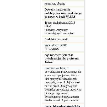
komentarz zbędny
Dowody na zbrodnię
ludobójstwa szczepionkowego
są nawet w bazie VAERS
To jest artykuł z maja 2013
roku!
i dotyczy wszystkich -
wcześniejszych szczepień.
Ludobójstwo covid
Wywiad z CLAIRE
EDWARDS
Sąd nie chce wysłuchać
byłych pacjentów profesora
Talara
Profesor Jan Talar, z
powodzeniem przywracający do
sprawności pacjentów, którym
inni medycy nie dawali szans
przeżycia, po raz kolejny stanąć
musiał przed Okręgową Izbą
Lekarską prowadzącą przeciwko
niemu postępowanie
dyscyplinarne. Sprawa została
zawieszona do 1 października.
Papież błogosławi strażników