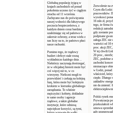
Globalną populację żyjącą w
Zezwolenie na z
krajach zachodnich od ponad
Czym dla Łodzi 
pokolenia uczono żyć w ciągłym
pracowników. Do
strachu od 11 września.
wysokosci pona
Zachęcano nas do poświęcania
16 mln zł, przy
naszej wolności dla fałszywego
tego, że firma ś
poczucia bezpieczeństwa, z
redukcji zatrudn
każdym dniem coraz bardziej
gdy zostanie po
uzależniając się od państwa w
podpisane gwaran
zakresie ochrony, a teraz wielu z
załoga ZEC nie c
nas liczy na to, że państwo płaci
wartości od 10 t
nasze rachunki.
proc. akcji ZEC,
W tej chwili Łó
Pomimo tego, że rządowy
20 proc., nieof
budżet i deficyt stale rosną
ZEC, podobne zag
wykładniczo każdego dnia ...
zachodni koncern
Niektórzy zaczynają dostrzegać,
nieznaczące obie
że w oficjalnej historii może być
w Łodzi, ponad 3
coś więcej niż to, w co
właściciel, któr
wierzymy. Nieliczni mogli to
ciepło. Dlatego 
przewidzieć i czekają na kolejną
zakładów energet
fazę, która może być kolejnym
nie da zmienić. 
krokiem w kierunku globalnego
elektrociepłowni
zarządzania. To właśnie
mężczyźni i kobiety, dokładnie
Polski rynek ene
te same osoby i agencje
Prywatyzacja pol
rządowe, a także globalne
przekształceń w
instytucje, które odniosą
umowa sprzedaży
największe korzyści, są tymi,
gdy przeprowadz
którzy wzywają do walki ...