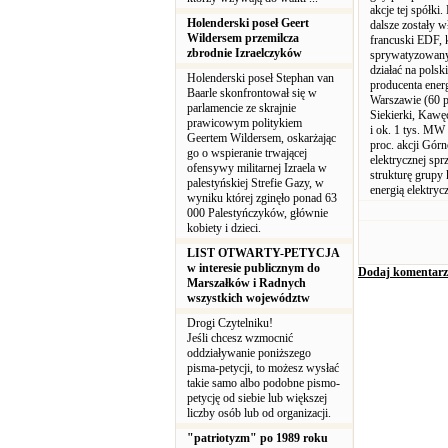
akcje tej spółki
Holenderski poseł Geert
dalsze zostały 
Wildersem przemilcza
francuski EDF, k
zbrodnie Izraelczyków
sprywatyzowanyc
działać na pols
Holenderski poseł Stephan van
producenta energ
Baarle skonfrontował się w
Warszawie (60 p
parlamencie ze skrajnie
Siekierki, Kawę
prawicowym politykiem
i ok. 1 tys. MW 
Geertem Wildersem, oskarżając
proc. akcji Gór
go o wspieranie trwającej
elektrycznej sp
ofensywy militarnej Izraela w
strukturę grupy 
palestyńskiej Strefie Gazy, w
energią elektryc
wyniku której zginęło ponad 63
000 Palestyńczyków, głównie
kobiety i dzieci.
LIST OTWARTY-PETYCJA
w interesie publicznym do
Dodaj komentarz
Marszałków i Radnych
wszystkich województw
Drogi Czytelniku!
Jeśli chcesz wzmocnić
oddziaływanie poniższego
pisma-petycji, to możesz wysłać
takie samo albo podobne pismo-
petycję od siebie lub większej
liczby osób lub od organizacji.
"patriotyzm" po 1989 roku