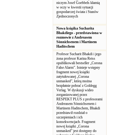
niczym Josef Goebbels kłamią
w oczy w kwestii sytuacji
gospodarczej świata i Stanów
Zjednoczonych
Nowa książka Sucharita
Bhakdiego - przedstawiona w
rozmowie z Andreasem
Sönnichsenem i Martinem
Haditschem
Profesor Sucharit Bhakdi i jego
żona profesor Karina Reiss
opublikowali bestseller „Corona
False Alarm”. Istnieje wstępny
fragment nowej książki
zatytułowanej „Corona
unmasked”, którą można
bezpłatnie pobrać z Goldegg
Verlag. W dyskusji wideo
zorganizowanej przez
RESPEKT PLUS z profesorami
Andreasem Sönnichsenem i
Martinem Haditschem, Bhakdi
przedstawił rozdział o
szczepieniach i ich
konsekwencjach. Fragment
nowej książki „Corona
unmasked” jest dostępny do