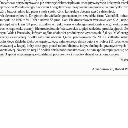
. Dotychczas sprywatyzowano już dziewięć elektrociepłowni, trwa prywatyzacja kolejnych trzec
włączone do Południowego Koncernu Energetycznego. Najmocniejszą pozycję na tym rynku zd
tóry bezpośrednio lub przez swoje spółki-córki kontroluje obecnie sześć z dziewięciu
h elektrociepłowni. Drugim co do wielkości potentatem jest szwedzka firma Vattenfall, która 
kim rynku w 1992 r. W 1999 r. nabyła 55 proc. akcji Elektrociepłowni Warszawskich S.A., naj
ii cieplnej w kraju (24 proc. udziałów w rynku) oraz wiodącego producenta energii elektryczn
roc. energii elektrycznej). Elektrociepłownie Warszawskie to pięć zakładów produkcyjnych: Że
czyn, Wola i Pruszków, których ogólne zdolności produkcyjne wynoszą ok. 5,6 tys. MW energi
energii elektrycznej. Spółka zatrudnia obecnie 3,4 tys. pracowników. W 2001 r. Vattenfall naby
nośląskiego Zakładu Elektroenergetycznego, największego dystrybutora w Polsce (11 proc. ener
rzedawanej w kraju), który obsługuje ponad milion klientów indywidualnych i przemysłowych.
kapitałowej. Należy do niej 15 spółek działalności podstawowej, w tym spółka zajmująca się o
zną, 3 spółki wspomagające działalność podstawową i 7 spółek działalności pomocniczej.
18 sie
Anna Surowiec, Robert P