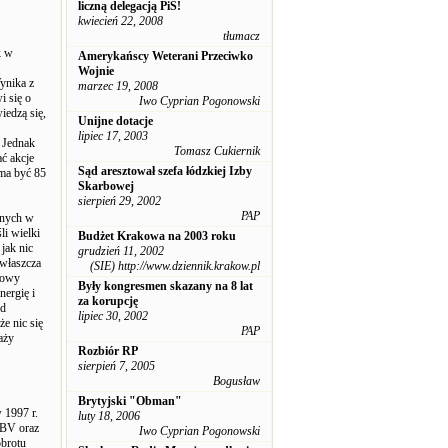
liczną delegacją PiS!
kwiecień 22, 2008
tłumacz
k w
Amerykańscy Weterani Przeciwko
Wojnie
ynika z
marzec 19, 2008
i się o
Iwo Cyprian Pogonowski
iedzą się,
Unijne dotacje
lipiec 17, 2003
. Jednak
Tomasz Cukiernik
ać akcje
Sąd aresztował szefa łódzkiej Izby
 ma być 85
Skarbowej
sierpień 29, 2002
PAP
onych w
li wielki
Budżet Krakowa na 2003 roku
jak nic
grudzień 11, 2002
zwłaszcza
(SIE) http://www.dziennik.krakow.pl
 nowy
Były kongresmen skazany na 8 lat
nergię i
za korupcję
od
lipiec 30, 2002
e nic się
PAP
aży
Rozbiór RP
sierpień 7, 2005
Bogusław
Brytyjski "Obman"
 1997 r.
luty 18, 2006
 BV oraz
Iwo Cyprian Pogonowski
obrotu