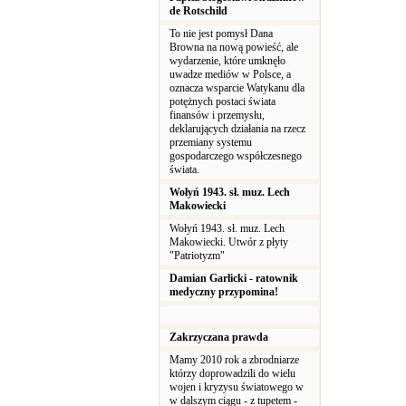
de Rotschild
To nie jest pomysł Dana
Browna na nową powieść, ale
wydarzenie, które umknęło
uwadze mediów w Polsce, a
oznacza wsparcie Watykanu dla
potężnych postaci świata
finansów i przemysłu,
deklarujących działania na rzecz
przemiany systemu
gospodarczego współczesnego
świata.
Wołyń 1943. sł. muz. Lech
Makowiecki
Wołyń 1943. sł. muz. Lech
Makowiecki. Utwór z płyty
"Patriotyzm"
Damian Garlicki - ratownik
medyczny przypomina!
Zakrzyczana prawda
Mamy 2010 rok a zbrodniarze
którzy doprowadzili do wielu
wojen i kryzysu światowego w
w dalszym ciągu - z tupetem -