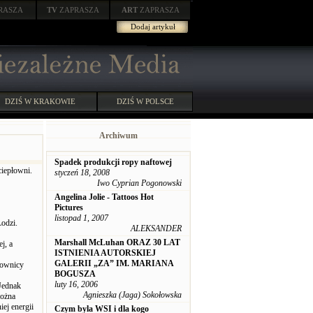
RASZA
TV
ZAPRASZA
ART
ZAPRASZA
Dodaj artykuł
DZIŚ W KRAKOWIE
DZIŚ W POLSCE
Archiwum
Spadek produkcji ropy naftowej
ciepłowni.
styczeń 18, 2008
Iwo Cyprian Pogonowski
Angelina Jolie - Tattoos Hot
Pictures
listopad 1, 2007
Łodzi.
ALEKSANDER
Marshall McLuhan ORAZ 30 LAT
j, a
ISTNIENIA AUTORSKIEJ
GALERII „ZA” IM. MARIANA
cownicy
BOGUSZA
luty 16, 2006
 Jednak
Agnieszka (Jaga) Sokołowska
można
ej energii
Czym byla WSI i dla kogo