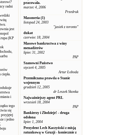
estorowi?
pracowala.
zcy radni
marzec 4, 2006
Przedruk
zwedzki
Masoneria (1)
owitą
listopad 24, 2003
twu.
"jasiek z toronto"
ownia jest
dukat
onopol
czerwiec 18, 2004
 Krupa (KP
Masowe bankructwa z winy
rok
menadżerów
 dochodu,
lipiec 31, 2002
Skarbu
PAP
Szanowni Państwo
styczeń 4, 2005
torów
Artur Łoboda
 ciepła.
Przemilczana prawda o Stanie
wojennym
grudzień 12, 2005
rodukuje
dr Leszek Skonka
terstwa
miasta i
Najważniejszy agent PRL
wrzesień 18, 2004
zątku tego
PAP
iwia się
Bankierzy i Złodzieje! - druga
 przyjętej
odsłona
ie i jedno
lipiec 1, 2004
,
Prezydent Lech Kaczyński z misją
 boju
ratunkową w Gruzji - koniecznie z