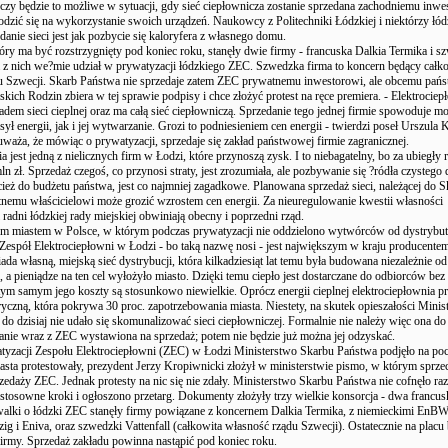
 czy będzie to możliwe w sytuacji, gdy sieć ciepłownicza zostanie sprzedana zachodniemu inw
odzić się na wykorzystanie swoich urządzeń. Naukowcy z Politechniki Łódzkiej i niektórzy łód
ddanie sieci jest jak pozbycie się kaloryfera z własnego domu.
óry ma być rozstrzygnięty pod koniec roku, stanęły dwie firmy - francuska Dalkia Termika i s
na z nich we?mie udział w prywatyzacji łódzkiego ZEC. Szwedzka firma to koncern będący całk
u Szwecji. Skarb Państwa nie sprzedaje zatem ZEC prywatnemu inwestorowi, ale obcemu pańs
kich Rodzin zbiera w tej sprawie podpisy i chce złożyć protest na ręce premiera. - Elektrociepł
adem sieci cieplnej oraz ma całą sieć ciepłowniczą. Sprzedanie tego jednej firmie spowoduje m
ył energii, jak i jej wytwarzanie. Grozi to podniesieniem cen energii - twierdzi poseł Urszula
waża, że mówiąc o prywatyzacji, sprzedaje się zakład państwowej firmie zagranicznej.
a jest jedną z nielicznych firm w Łodzi, które przynoszą zysk. I to niebagatelny, bo za ubiegły 
n zł. Sprzedaż czegoś, co przynosi straty, jest zrozumiała, ale pozbywanie się ?ródła czystego
ecież do budżetu państwa, jest co najmniej zagadkowe. Planowana sprzedaż sieci, należącej do 
nemu właścicielowi może grozić wzrostem cen energii. Za nieuregulowanie kwestii własności
 radni łódzkiej rady miejskiej obwiniają obecny i poprzedni rząd.
ym miastem w Polsce, w którym podczas prywatyzacji nie oddzielono wytwórców od dystrybu
. Zespół Elektrociepłowni w Łodzi - bo taką nazwę nosi - jest największym w kraju producentem
a własną, miejską sieć dystrybucji, która kilkadziesiąt lat temu była budowana niezależnie od
, a pieniądze na ten cel wyłożyło miasto. Dzięki temu ciepło jest dostarczane do odbiorców bez
tym samym jego koszty są stosunkowo niewielkie. Oprócz energii cieplnej elektrociepłownia p
tryczną, która pokrywa 30 proc. zapotrzebowania miasta. Niestety, na skutek opieszałości Minis
o dzisiaj nie udało się skomunalizować sieci ciepłowniczej. Formalnie nie należy więc ona do 
nie wraz z ZEC wystawiona na sprzedaż; potem nie będzie już można jej odzyskać.
tyzacji Zespołu Elektrociepłowni (ZEC) w Łodzi Ministerstwo Skarbu Państwa podjęło na poc
asta protestowały, prezydent Jerzy Kropiwnicki złożył w ministerstwie pismo, w którym sprzec
rzedaży ZEC. Jednak protesty na nic się nie zdały. Ministerstwo Skarbu Państwa nie cofnęło raz
 stosowne kroki i ogłoszono przetarg. Dokumenty złożyły trzy wielkie konsorcja - dwa francusk
alki o łódzki ZEC stanęły firmy powiązane z koncernem Dalkia Termika, z niemieckimi EnBW
ig i Eniva, oraz szwedzki Vattenfall (całkowita własność rządu Szwecji). Ostatecznie na placu
firmy. Sprzedaż zakładu powinna nastąpić pod koniec roku.