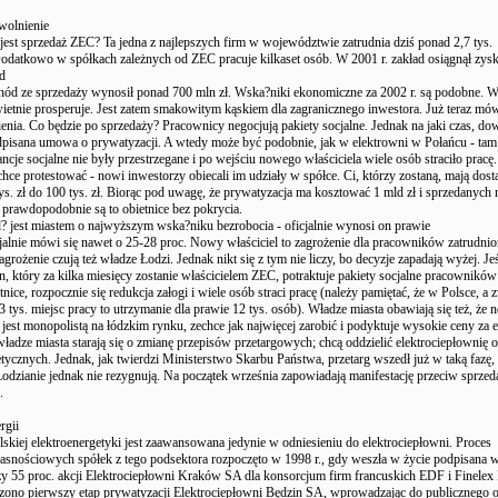
wolnienie
jest sprzedaż ZEC? Ta jedna z najlepszych firm w województwie zatrudnia dziś ponad 2,7 tys.
datkowo w spółkach zależnych od ZEC pracuje kilkaset osób. W 2001 r. zakład osiągnął zys
d
chód ze sprzedaży wynosił ponad 700 mln zł. Wska?niki ekonomiczne za 2002 r. są podobne. W
wietnie prosperuje. Jest zatem smakowitym kąskiem dla zagranicznego inwestora. Już teraz mów
ienia. Co będzie po sprzedaży? Pracownicy negocjują pakiety socjalne. Jednak na jaki czas, dow
dpisana umowa o prywatyzacji. A wtedy może być podobnie, jak w elektrowni w Połańcu - tam
cje socjalne nie były przestrzegane i po wejściu nowego właściciela wiele osób straciło pracę
hce protestować - nowi inwestorzy obiecali im udziały w spółce. Ci, którzy zostaną, mają dost
ys. zł do 100 tys. zł. Biorąc pod uwagę, że prywatyzacja ma kosztować 1 mld zł i sprzedanych
 prawdopodobnie są to obietnice bez pokrycia.
d? jest miastem o najwyższym wska?niku bezrobocia - oficjalnie wynosi on prawie
icjalnie mówi się nawet o 25-28 proc. Nowy właściciel to zagrożenie dla pracowników zatrudni
rożenie czują też władze Łodzi. Jednak nikt się z tym nie liczy, bo decyzje zapadają wyżej. Jeś
, który za kilka miesięcy zostanie właścicielem ZEC, potraktuje pakiety socjalne pracowników 
tnice, rozpocznie się redukcja załogi i wiele osób straci pracę (należy pamiętać, że w Polsce, a 
 tys. miejsc pracy to utrzymanie dla prawie 12 tys. osób). Władze miasta obawiają się też, że
y jest monopolistą na łódzkim rynku, zechce jak najwięcej zarobić i podyktuje wysokie ceny za e
władze miasta starają się o zmianę przepisów przetargowych; chcą oddzielić elektrociepłownię 
ycznych. Jednak, jak twierdzi Ministerstwo Skarbu Państwa, przetarg wszedł już w taką fazę, ż
Łodzianie jednak nie rezygnują. Na początek września zapowiadają manifestację przeciw sprzed
.
rgii
skiej elektroenergetyki jest zaawansowana jedynie w odniesieniu do elektrociepłowni. Proces
łasnościowych spółek z tego podsektora rozpoczęto w 1998 r., gdy weszła w życie podpisana w
 55 proc. akcji Elektrociepłowni Kraków SA dla konsorcjum firm francuskich EDF i Finelex
ono pierwszy etap prywatyzacji Elektrociepłowni Będzin SA, wprowadzając do publicznego 