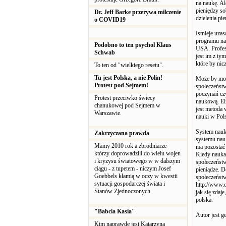
na naukę. Al
pieniędzy so
Dr. Jeff Barke przerywa milczenie
dzielenia pi
o COVID19
Istnieje uza
programu na
Podobno to ten psychol Klaus
USA. Profeso
Schwab
jest im z ty
które by nic
To ten od "wielkiego resetu".
Tu jest Polska, a nie Polin!
Może by możn
Protest pod Sejmem!
społeczeństw
poczynań cz
Protest przeciwko świecy
naukową. Eli
chanukowej pod Sejmem w
jest metoda 
Warszawie.
nauki w Pols
System nauki
Zakrzyczana prawda
systemu nauk
Mamy 2010 rok a zbrodniarze
ma pozostać
którzy doprowadzili do wielu wojen
Kiedy nauka
i kryzysu światowego w w dalszym
społeczeństw
ciągu - z tupetem - niczym Josef
pieniądze. D
Goebbels kłamią w oczy w kwestii
społeczeńst
sytuacji gospodarczej świata i
http://www.o
Stanów Zjednoczonych
jak się zdaj
polska.
"Babcia Kasia"
Autor jest 
Kim naprawdę jest Katarzyna