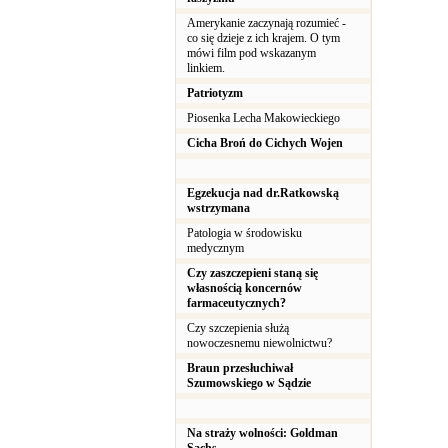
Amerykanie zaczynają rozumieć -
co się dzieje z ich krajem. O tym
mówi film pod wskazanym
linkiem.
Patriotyzm
Piosenka Lecha Makowieckiego
Cicha Broń do Cichych Wojen
Egzekucja nad dr.Ratkowską
wstrzymana
Patologia w środowisku
medycznym
Czy zaszczepieni staną się
własnością koncernów
farmaceutycznych?
Czy szczepienia służą
nowoczesnemu niewolnictwu?
Braun przesłuchiwał
Szumowskiego w Sądzie
Na straży wolności: Goldman