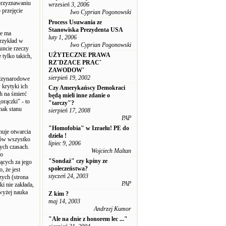
 przyznawaniu
wrzesień 3, 2006
 przejęcie
Iwo Cyprian Pogonowski
Process Usuwania ze
Stanowiska Prezydenta USA
ie ma
luty 1, 2006
przykład w
Iwo Cyprian Pogonowski
uncie rzeczy
UŻYTECZNE PRAWA
 tylko takich,
RZˇDZACE PRACˇ
ZAWODOWˇ
sierpień 19, 2002
ędzynarodowe
 krytyki ich
Czy Amerykańscy Demokraci
h na śmierć
będą mieli inne zdanie o
orączki" - to
"tarczy"?
nak stanu
sierpień 17, 2008
PAP
"Homofobia" w Izraelu! PE do
nuje otwarcia
dzieła !
nsów wszystko
lipiec 9, 2006
ych czasach.
Wojciech Maltan
go
"Sondaż" czy kpiny ze
ących za jego
społeczeństwa?
, że jest
styczeń 24, 2003
ych (strona
PAP
ki nie zakłada,
jwyżej nauka
Z kim ?
maj 14, 2003
Andrzej Kumor
"Ale na dnie z honorem lec ..."