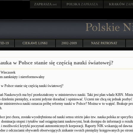
ZAPRASZA
.net
POLSKA
ZAPRASZA
KRAKÓW
ZAP
ID-19
CIEKAWE LINKI
2002-2009
NASZ PATRONAT
auka w Polsce stanie się częścią nauki światowej?
 Wieczorek
m zamknięty i niereformowalny
w Polsce stanie się częścią nauki światowej?
ań Naukowych ma być przekształcony w ministerstwo nauki. Taki jest plan władz KBN. Minis
dzieleniu pieniędzy, a uczeni jedynie doradzać i opiniować. Uczeni nie chcą się jednak pozbyć
ie ministerstwa nauki oznacza próbę reformy nauki w Polsce? Można w to wątpić. Brakuje p
h.
ce jest chora, została wyodrębniona od nauki sensu stricto jako tzw. nauka polska ze specyfic
: dominacja stopni i tytułów nad osiągnięciami naukowymi, brak dostępu do informacji o rezult
li i możliwości krytyki poczynań autonomicznych korporacji. Raporty NIK wskazują od dawna
ne z odczuciami obywateli obserwujących znikanie swoich pieniędzy księgowanych po stro