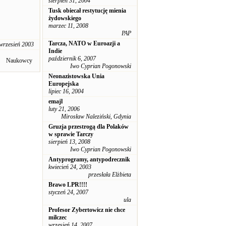
sierpień 31, 2004
Tusk obiecał restytucję mienia
żydowskiego
marzec 11, 2008
PAP
Tarcza, NATO w Euroazji a
wrzesień 2003
Indie
październik 6, 2007
Naukowcy
Iwo Cyprian Pogonowski
Neonazistowska Unia
Europejska
lipiec 16, 2004
emajl
luty 21, 2006
Mirosław Naleziński, Gdynia
Gruzja przestrogą dla Polaków
w sprawie Tarczy
sierpień 13, 2008
Iwo Cyprian Pogonowski
Antyprogramy, antypodrecznik
kwiecień 24, 2003
przesłała Elżbieta
Brawo LPR!!!!
styczeń 24, 2007
ula
Profesor Zybertowicz nie chce
milczec
wrzesień 14, 2007