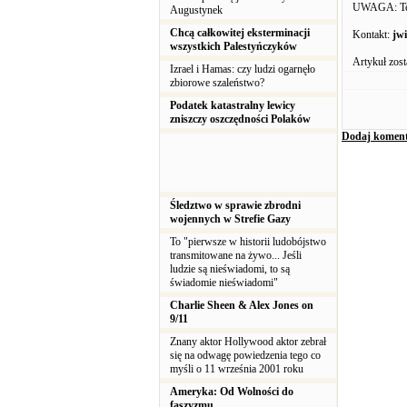
UWAGA: Teks
Augustynek
Chcą całkowitej eksterminacji
Kontakt:
jw
wszystkich Palestyńczyków
Artykuł zost
Izrael i Hamas: czy ludzi ogarnęło
zbiorowe szaleństwo?
Podatek katastralny lewicy
zniszczy oszczędności Polaków
Dodaj koment
Śledztwo w sprawie zbrodni
wojennych w Strefie Gazy
To "pierwsze w historii ludobójstwo
transmitowane na żywo... Jeśli
ludzie są nieświadomi, to są
świadomie nieświadomi"
Charlie Sheen & Alex Jones on
9/11
Znany aktor Hollywood aktor zebrał
się na odwagę powiedzenia tego co
myśli o 11 września 2001 roku
Ameryka: Od Wolności do
faszyzmu