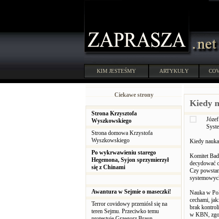
KIM JESTEŚMY
ARTYKUŁY
COV
Ciekawe strony
Kiedy n
Strona Krzysztofa
Józef
Wyszkowskiego
Syste
Strona domowa Krzystofa
Wyszkowskiego
Kiedy nauka 
Po wykrwawieniu starego
Komitet Bad
Hegemona, Syjon sprzymierzył
decydować o 
się z Chinami
Czy powstan
systemowyc
Awantura w Sejmie o maseczki!
Nauka w Pols
cechami, jak
Terror covidowy przeniósł się na
brak kontro
teren Sejmu. Przeciwko temu
w KBN, zgod
protestuje Grzegorz Braun.