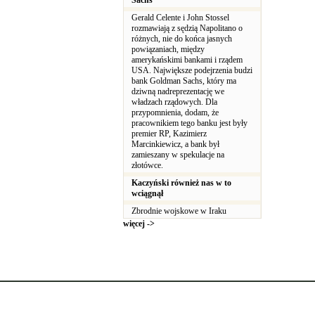
Sachs
Gerald Celente i John Stossel
rozmawiają z sędzią Napolitano o
różnych, nie do końca jasnych
powiązaniach, między
amerykańskimi bankami i rządem
USA. Największe podejrzenia budzi
bank Goldman Sachs, który ma
dziwną nadreprezentację we
władzach rządowych. Dla
przypomnienia, dodam, że
pracownikiem tego banku jest były
premier RP, Kazimierz
Marcinkiewicz, a bank był
zamieszany w spekulacje na
złotówce.
Kaczyński również nas w to
wciągnął
Zbrodnie wojskowe w Iraku
więcej ->