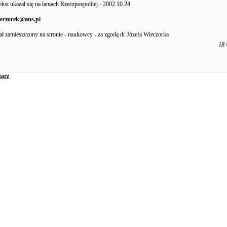
t ukazał się na łamach Rzeczpospolitej - 2002.10.24
ieczorek@ans.pl
ał zamieszczony na stronie - naukowcy - za zgodą dr Józefa Wieczorka
18 
arz