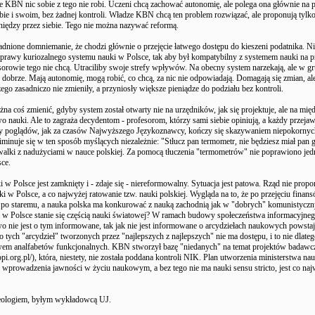
e KBN nic sobie z tego nie robi. Uczeni chcą zachować autonomię, ale polega ona głównie na
bie i swoim, bez żadnej kontroli. Władze KBN chcą ten problem rozwiązać, ale proponują tylko
eniędzy przez siebie. Tego nie można nazywać reformą.
sadnione domniemanie, że chodzi głównie o przejęcie łatwego dostępu do kieszeni podatnika. N
prawy kuriozalnego systemu nauki w Polsce, tak aby był kompatybilny z systemem nauki na 
rowie tego nie chcą. Utraciliby swoje strefy wpływów. Na obecny system narzekają, ale w gr
m dobrze. Mają autonomię, mogą robić, co chcą, za nic nie odpowiadają. Domagają się zmian, ale
zego zasadniczo nie zmieniły, a przyniosły większe pieniądze do podziału bez kontroli.
a coś zmienić, gdyby system został otwarty nie na urzędników, jak się projektuje, ale na mi
o nauki. Ale to zagraża decydentom - profesorom, którzy sami siebie opiniują, a każdy przejaw
y poglądów, jak za czasów Najwyższego Językoznawcy, kończy się skazywaniem niepokornyc
minuje się w ten sposób myślących niezależnie: "Stłucz pan termometr, nie będziesz miał pan g
walki z nadużyciami w nauce polskiej. Za pomocą tłuczenia "termometrów" nie poprawiono jed
ce.
 w Polsce jest zamknięty i - zdaje się - niereformowalny. Sytuacja jest patowa. Rząd nie propo
i w Polsce, a co najwyżej ratowanie tzw. nauki polskiej. Wygląda na to, że po przejęciu fina
 po staremu, a nauka polska ma konkurować z nauką zachodnią jak w "dobrych" komunistyczn
 w Polsce stanie się częścią nauki światowej? W ramach budowy społeczeństwa informacyjne
o nie jest o tym informowane, tak jak nie jest informowane o arcydziełach naukowych powstaj
o tych "arcydzieł" tworzonych przez "najlepszych z najlepszych" nie ma dostępu, i to nie dlatego
wem analfabetów funkcjonalnych. KBN stworzył bazę "niedanych" na temat projektów badawcz
pi.org.pl/), która, niestety, nie została poddana kontroli NIK. Plan utworzenia ministerstwa nau
e, wprowadzenia jawności w życiu naukowym, a bez tego nie ma nauki sensu stricto, jest co na
geologiem, byłym wykładowcą UJ.