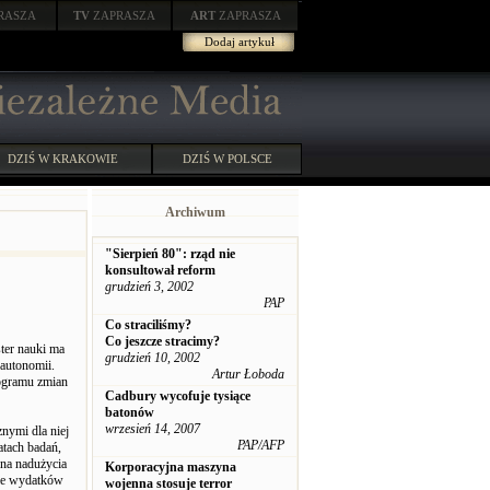
RASZA
TV
ZAPRASZA
ART
ZAPRASZA
Dodaj artykuł
DZIŚ W KRAKOWIE
DZIŚ W POLSCE
Archiwum
"Sierpień 80": rząd nie
konsultował reform
grudzień 3, 2002
PAP
Co straciliśmy?
Co jeszcze stracimy?
ter nauki ma
grudzień 10, 2002
 autonomii.
Artur Łoboda
rogramu zmian
Cadbury wycofuje tysiące
batonów
wrzesień 14, 2007
znymi dla niej
PAP/AFP
atach badań,
 na nadużycia
Korporacyjna maszyna
nie wydatków
wojenna stosuje terror