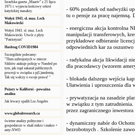
Izraelska gazeta „Maariv” z 21 lipca
1971 r. wyjawia końcowy sekret
- 60% podatek od nadwyżki up
katyńskiej masakry.
tu o pensje za pracę najemną. 
Wołyń 1943. sł. muz. Lech
Makowiecki
- energiczna akcja kontrolna
Wołyń 1943. sł. muz. Lech
manipulacji transferowych, kre
Makowiecki. Utwór z płyty
"Patriotyzm"
przykładowe odbieranie licencj
odpowiednich kar za oszustwo
Hashtag COVID1984
Szczególnie polecamy:
- radykalna akcja likwidacji n
"Tłum uzbrojonych w miecze
Sikhów atakuje policję w Nanded po
dla pracodawcy (wzorem amer
tym, jak rząd zakazał publicznych
procesji w związku z p(L)andemią.
Tak się walczy o swoje prawa! "
- blokada dalszego wejścia kap
Ułatwienia i uproszczenia dla 
Pożary w Kaliforni - poważna
analiza
- prywatyzacja na zasadzie pl
Jak lewacy spalili Los Angeles
w związku z tym zatrudnienia.
przez zagranicznego inwestora 
www.globalresearch.ca
świetne analizy polityczne i
- dynamiczny nabór do Ochot
gospodarcze w skali mikro i makro +
bezrobotnych . Szkolenie zaw
anty-NWO