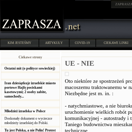
ZAPRASZ
KIM JESTEŚMY
ARTYKUŁY
COVID-19
CIEKAWE LINKI
Ciekawe strony
UE - NIE
Ostatni mit (o polityce sowieckiej)
Oto niektóre ze spostrzeżeń pr
Iran dziesiątkuje izraelskie miasto
macoszemu traktowanemu w na
portowe Hajfę pociskami
kasetowymi; 2 osoby zabite,
Niezbędne jest m. in. :
samochody...
- natychmiastowe, a nie biuro
Młodzież izraelska w Polsce
uruchomienie wielkich robót pu
komunikacyjnej - autostrady i t
Doskonały dokument o wycieczce
młodzieży izraelskiej do Polski.
Taniego budownictwa mieszkan
techniczne
Tu jest Polska, a nie Polin! Protest