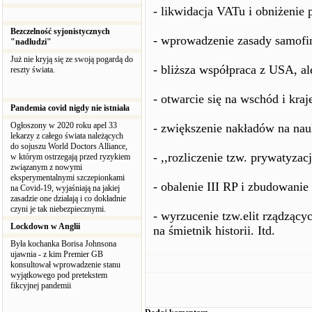
- likwidacja VATu i obniżenie 
Bezczelność syjonistycznych
- wprowadzenie zasady samofina
"nadludzi"
Już nie kryją się ze swoją pogardą do
- bliższa współpraca z USA, al
reszty świata.
- otwarcie się na wschód i kr
Pandemia covid nigdy nie istniała
Ogłoszony w 2020 roku apel 33
- zwiększenie nakładów na nau
lekarzy z całego świata należących
do sojuszu World Doctors Alliance,
- ,,rozliczenie tzw. prywatyzacj
w którym ostrzegają przed ryzykiem
związanym z nowymi
eksperymentalnymi szczepionkami
- obalenie III RP i zbudowani
na Covid-19, wyjaśniają na jakiej
zasadzie one działają i co dokładnie
czyni je tak niebezpiecznymi.
- wyrzucenie tzw.elit rządzący
Lockdown w Anglii
na śmietnik historii. Itd.
Była kochanka Borisa Johnsona
ujawnia - z kim Premier GB
konsultował wprowadzenie stanu
wyjątkowego pod pretekstem
fikcyjnej pandemii