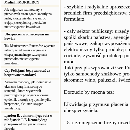
Medialni MORDERCY!
- szybkie i radykalne uproszcz
Jak najgorsze szumowiny z
średnich firm przedsiębiorstw, 
pierwszych stron gazet, szczuły na
formularz
ludzi, którzy nie dali się zatruć
trującą szczepionką przeciwko
nieistniejącemu kowidowi
- cały sektor publiczny: urzędy
Ubezpieczenie od szczepień na
spółki skarbu państwa, agencj
kowida
państwowe, zakup wyposażenia:
Tak Ministerstwo Finansów wycenia
elektroniczny tylko produkcji p
szkody w zdrowiu - wynikłe z
eksperymentalnego szczepienia
coctaile, żywność produkcji pol
przeciwko nieistniejącemu
miód.
kowidowi.
Taki przepis wprowadził we Fr
Czy Policjanci będą zwracać za
tylko samochody służbowe pro
bezprawne mandaty?
skromne: wino, paluszki, śwież
Zarówno mandaty, jak i wnioski o
ukaranie karą finansową do
sanepidu, które wystawiali
Dorzucic by można tez:
poszczególni policjanci w czasie
epidemii, okazują się być nie tylko
Likwidacja przymusu płacenia
bezprawne, ale i naruszające
konstytucję.
ubezpieczyciela.
Lyndon B. Johnson i jego rola w
zabójstwie J. F. Kennedy’ego
- 5 x zmniejszenie liczby urzę
przeprowadzonym w imieniu
Izraela