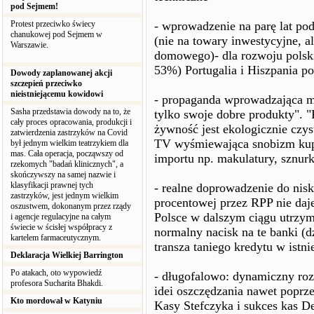
pod Sejmem!
Protest przeciwko świecy
- wprowadzenie na parę lat p
chanukowej pod Sejmem w
(nie na towary inwestycyjne, 
Warszawie.
domowego)- dla rozwoju polskie
53%) Portugalia i Hiszpania p
Dowody zaplanowanej akcji
szczepień przeciwko
nieistniejącemu kowidowi
- propaganda wprowadzająca m
Sasha przedstawia dowody na to, że
tylko swoje dobre produkty". "P
cały proces opracowania, produkcji i
żywność jest ekologicznie czy
zatwierdzenia zastrzyków na Covid
TV wyśmiewająca snobizm kup
był jednym wielkim teatrzykiem dla
mas. Cała operacja, począwszy od
importu np. makulatury, sznur
rzekomych "badań klinicznych", a
skończywszy na samej nazwie i
klasyfikacji prawnej tych
- realne doprowadzenie do nis
zastrzyków, jest jednym wielkim
procentowej przez RPP nie daje
oszustwem, dokonanym przez rządy
Polsce w dalszym ciągu utrzymu
i agencje regulacyjne na całym
świecie w ścisłej współpracy z
normalny nacisk na te banki (
kartelem farmaceutycznym.
transza taniego kredytu w ist
Deklaracja Wielkiej Barrington
Po atakach, oto wypowiedź
- długofalowo: dynamiczny ro
profesora Sucharita Bhakdi.
idei oszczędzania nawet poprz
Kto mordował w Katyniu
Kasy Stefczyka i sukces kas D