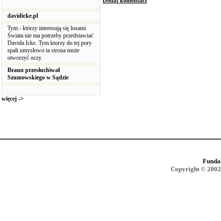
Dodaj komentarz
davidicke.pl
Tym - którzy interesują się losami
Świata nie ma potrzeby przedstawiać
Davida Icke. Tym ktorzy do tej pory
spali umysłowo ta strona może
otworzyć oczy.
Braun przesłuchiwał
Szumowskiego w Sądzie
więcej ->
Funda
Copyright © 2002