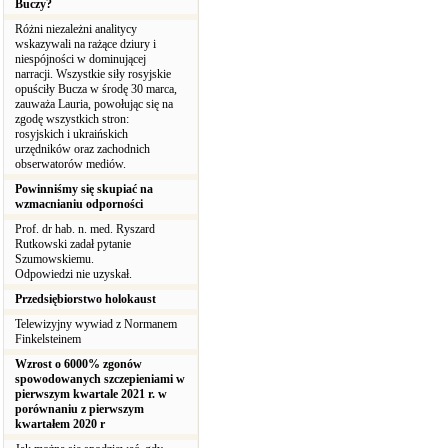
Buczy?
Różni niezależni analitycy
wskazywali na rażące dziury i
niespójności w dominującej
narracji. Wszystkie siły rosyjskie
opuściły Bucza w środę 30 marca,
zauważa Lauria, powołując się na
zgodę wszystkich stron:
rosyjskich i ukraińskich
urzędników oraz zachodnich
obserwatorów mediów.
Powinniśmy się skupiać na
wzmacnianiu odporności
Prof. dr hab. n. med. Ryszard
Rutkowski zadał pytanie
Szumowskiemu.
Odpowiedzi nie uzyskał.
Przedsiębiorstwo holokaust
Telewizyjny wywiad z Normanem
Finkelsteinem
Wzrost o 6000% zgonów
spowodowanych szczepieniami w
pierwszym kwartale 2021 r. w
porównaniu z pierwszym
kwartałem 2020 r