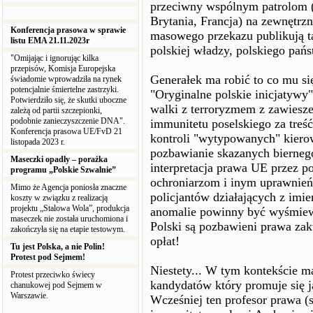
przeciwny wspólnym patrolom (
Brytania, Francja) na zewnętrzn
Konferencja prasowa w sprawie
masowego przekazu publikują ta
listu EMA 21.11.2023r
polskiej władzy, polskiego pańs
"Omijając i ignorując kilka
przepisów, Komisja Europejska
Generałek ma robić to co mu się
świadomie wprowadziła na rynek
potencjalnie śmiertelne zastrzyki.
"Oryginalne polskie inicjatywy"
Potwierdziło się, że skutki uboczne
walki z terroryzmem z zawiesz
zależą od partii szczepionki,
podobnie zanieczyszczenie DNA".
immunitetu poselskiego za treść
Konferencja prasowa UE/FvD 21
kontroli "wytypowanych" kiero
listopada 2023 r.
pozbawianie skazanych bierneg
Maseczki opadły – porażka
interpretacja prawa UE przez po
programu „Polskie Szwalnie”
ochroniarzom i inym uprawnie
Mimo że Agencja poniosła znaczne
policjantów działających z imie
koszty w związku z realizacją
projektu „Stalowa Wola”, produkcja
anomalie powinny być wyśmiew
maseczek nie została uruchomiona i
Polski są pozbawieni prawa za
zakończyła się na etapie testowym.
opłat!
Tu jest Polska, a nie Polin!
Protest pod Sejmem!
Niestety... W tym kontekście m
Protest przeciwko świecy
kandydatów który promuje się
chanukowej pod Sejmem w
Warszawie.
Wcześniej ten profesor prawa (s