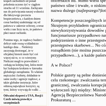
oficerskich itd. Mimo wielu spe
krajach zachodnich od ponad
pokolenia uczono żyć w ciągłym
państwo silne i trwałe, o niski
strachu od 11 września. Zachęcano
nazwa dużego (najlepszego?)lot
nas do poświęcania naszej wolności
dla fałszywego poczucia
bezpieczeństwa, z każdym dniem
Kompetencje poszczególnych in
coraz bardziej uzależniając się od
Skrajnym przykładem ograniczan
państwa w zakresie ochrony, a teraz
wielu z nas liczy na to, że państwo
niewykorzystywania dowodów po
płaci nasze rachunki.
funcjonariusze przypadkowo nat
podejrzeniem o inne przestępst
Pomimo tego, że rządowy budżet i
deficyt stale rosną wykładniczo
przestępstwa skarbowe... No c
każdego dnia ... Niektórzy
rozsądkiem (nie można puszcza
zaczynają dostrzegać, że w
oficjalnej historii może być coś
przypadkowo...), a każde państ
więcej niż to, w co wierzymy.
Nieliczni mogli to przewidzieć i
A w Polsce?
czekają na kolejną fazę, która może
być kolejnym krokiem w kierunku
globalnego zarządzania. To właśnie
Polskie gazety są pełne donies
mężczyźni i kobiety, dokładnie te
same osoby i agencje rządowe, a
celu rzekomego: zwalczania ter
także globalne instytucje, które
granicznej, zwalczania korupcji
odniosą największe korzyści, są
wykroczeń itp) między: Minist
tymi, którzy wzywają do walki ...
Agencją Bezpieczeństwa Narod
Odważni eksperci z USA, Rosji i
Czech mówią prawdę o
Prokuraturą ...
szczepieniach