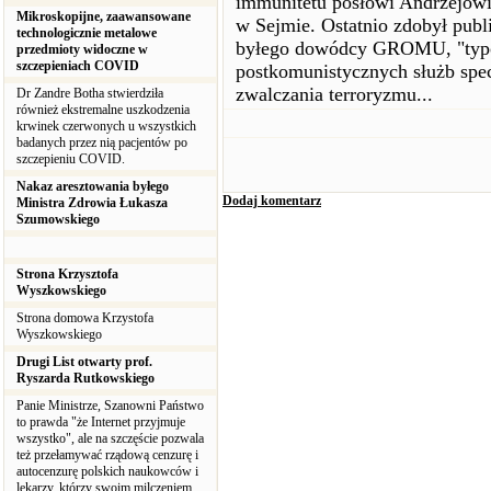
immunitetu posłowi Andrzejowi 
Mikroskopijne, zaawansowane
w Sejmie. Ostatnio zdobył pub
technologicznie metalowe
byłego dowódcy GROMU, "typo
przedmioty widoczne w
szczepieniach COVID
postkomunistycznych służb spec
zwalczania terroryzmu...
Dr Zandre Botha stwierdziła
również ekstremalne uszkodzenia
krwinek czerwonych u wszystkich
badanych przez nią pacjentów po
szczepieniu COVID.
Nakaz aresztowania byłego
Dodaj komentarz
Ministra Zdrowia Łukasza
Szumowskiego
Strona Krzysztofa
Wyszkowskiego
Strona domowa Krzystofa
Wyszkowskiego
Drugi List otwarty prof.
Ryszarda Rutkowskiego
Panie Ministrze, Szanowni Państwo
to prawda "że Internet przyjmuje
wszystko", ale na szczęście pozwala
też przełamywać rządową cenzurę i
autocenzurę polskich naukowców i
lekarzy, którzy swoim milczeniem