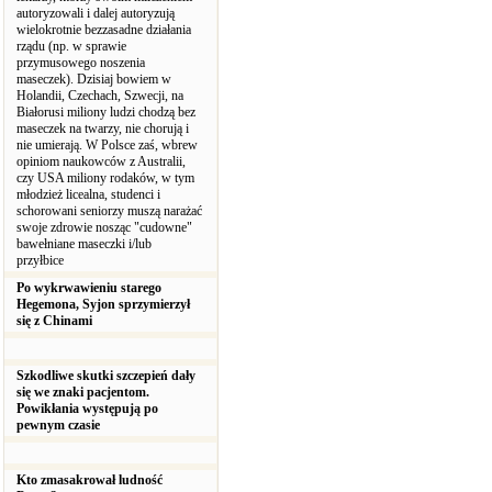
autoryzowali i dalej autoryzują
wielokrotnie bezzasadne działania
rządu (np. w sprawie
przymusowego noszenia
maseczek). Dzisiaj bowiem w
Holandii, Czechach, Szwecji, na
Białorusi miliony ludzi chodzą bez
maseczek na twarzy, nie chorują i
nie umierają. W Polsce zaś, wbrew
opiniom naukowców z Australii,
czy USA miliony rodaków, w tym
młodzież licealna, studenci i
schorowani seniorzy muszą narażać
swoje zdrowie nosząc "cudowne"
bawełniane maseczki i/lub
przyłbice
Po wykrwawieniu starego
Hegemona, Syjon sprzymierzył
się z Chinami
Szkodliwe skutki szczepień dały
się we znaki pacjentom.
Powikłania występują po
pewnym czasie
Kto zmasakrował ludność