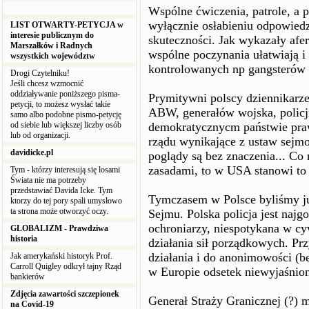
Wspólne ćwiczenia, patrole, a 
wyłącznie osłabieniu odpowiedz
LIST OTWARTY-PETYCJA w
interesie publicznym do
skuteczności. Jak wykazały afe
Marszałków i Radnych
wspólne poczynania ułatwiają i
wszystkich województw
kontrolowanych np gangsterów 
Drogi Czytelniku!
Jeśli chcesz wzmocnić
oddziaływanie poniższego pisma-
Prymitywni polscy dziennikarze
petycji, to możesz wysłać takie
ABW, generałów wojska, policji
samo albo podobne pismo-petycję
od siebie lub większej liczby osób
demokratycznycm państwie praw
lub od organizacji.
rządu wynikające z ustaw sejm
davidicke.pl
poglądy są bez znaczenia... Co 
zasadami, to w USA stanowi to
Tym - którzy interesują się losami
Świata nie ma potrzeby
przedstawiać Davida Icke. Tym
Tymczasem w Polsce byliśmy j
ktorzy do tej pory spali umysłowo
ta strona może otworzyć oczy.
Sejmu. Polska policja jest naj
ochroniarzy, niespotykana w c
GLOBALIZM - Prawdziwa
historia
działania sił porządkowych. Prz
działania i do anonimowości (b
Jak amerykański historyk Prof.
Carroll Quigley odkrył tajny Rząd
w Europie odsetek niewyjaśnion
bankierów
Zdjęcia zawartości szczepionek
Generał Straży Granicznej (?) 
na Covid-19