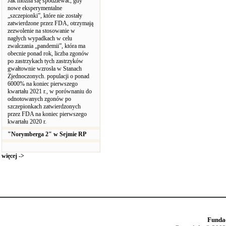
Jak można się spodziewać, gdy
nowe eksperymentalne
„szczepionki”, które nie zostały
zatwierdzone przez FDA, otrzymają
zezwolenie na stosowanie w
nagłych wypadkach w celu
zwalczania „pandemii”, która ma
obecnie ponad rok, liczba zgonów
po zastrzykach tych zastrzyków
gwałtownie wzrosła w Stanach
Zjednoczonych. populacji o ponad
6000% na koniec pierwszego
kwartału 2021 r., w porównaniu do
odnotowanych zgonów po
szczepionkach zatwierdzonych
przez FDA na koniec pierwszego
kwartału 2020 r.
"Norymberga 2" w Sejmie RP
więcej ->
Funda