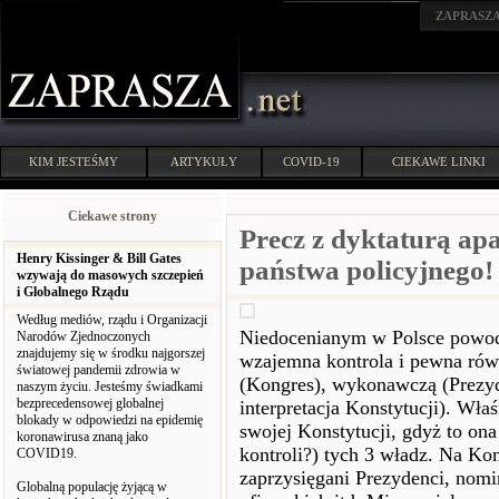
ZAPRASZ
KIM JESTEŚMY
ARTYKUŁY
COVID-19
CIEKAWE LINKI
Ciekawe strony
Precz z dyktaturą ap
Henry Kissinger & Bill Gates
państwa policyjnego!
wzywają do masowych szczepień
i Globalnego Rządu
Według mediów, rządu i Organizacji
Niedocenianym w Polsce powod
Narodów Zjednoczonych
znajdujemy się w środku najgorszej
wzajemna kontrola i pewna ró
światowej pandemii zdrowia w
(Kongres), wykonawczą (Prezyd
naszym życiu. Jesteśmy świadkami
bezprecedensowej globalnej
interpretacja Konstytucji). Wła
blokady w odpowiedzi na epidemię
swojej Konstytucji, gdyż to on
koronawirusa znaną jako
kontroli?) tych 3 władz. Na Ko
COVID19.
zaprzysięgani Prezydenci, nomi
Globalną populację żyjącą w