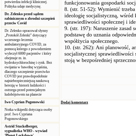
potwierdza infekcji klinicznej.
funkcjonowania gospodarki socj
Polityka udaje medycynę.
8. (str. 51-52): Wymienić trzeb
Dr. Zelenko przed sądem
ideologię socjalistyczną, wśród
rabinicznym o zbrodni szczepień
sprawiedliwości społecznej i ide
przeciw Covid
9. (str. 197): Naruszenie zasad
Dr. Zelenko opracował słynny
podstawę do uznania odpowiedni
„Protokół Zelenki” dotyczący
wczesnego leczenia
współżycia społecznego.
ambulatoryjnego COVID, za
10. (str. 262): Ani planowość, a
pomocą którego z powodzeniem
socjalistycznej sprawiedliwości 
wyleczył 6000 pacjentów i który
obejmuje m. in.
stoją w bezpośredniej sprzeczn
hydroksychlorochinę i cynk. Bez
owijania w bawełnę wyjaśnia,
dlaczego szczepienie przeciwko
COVID jest prawdopodobnie
najniebezpieczniejszą naukową
herezją w historii ludzkości i
ostrzega przed potencjalnym
ludobójstwem na planecie
Iwo Cyprian Pogonowski
Dodaj komentarz
Notka wikipedii dotycząca osoby
prof. Iwo Cypriana
Pogonowskiego
Astrid Stuckelberger,
sygnalistka WHO - wywiad
'Planet Lockdown'