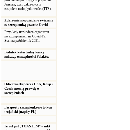
powikłania po przyjęciu preparatu
Janssen, czyli zakrzepicy z
zespołem małopłytkowości (TTS).
Zdarzenia niepożądane związane
ze szczepionką przeciw Covid
Przykłady uszkodzeń organizmu
po szczepieniach na Covid-19.
Stan na październik 2021.
Podatek katastralny lewicy
zniszczy oszczędności Polaków
Odważni eksperci z USA, Rosji i
Czech mówią prawdę o
szczepieniach
Paszporty szczepionkowe to koń
trojański (napisy PL)
Izrael jest „TOASTEM” – nikt