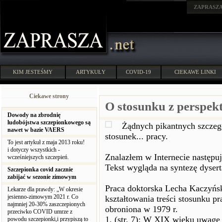
ZAPRASZ
KIM JESTEŚMY
ARTYKUŁY
COVID-19
CIEKAWE LINKI
Ciekawe strony
O stosunku z perspe
Dowody na zbrodnię
ludobójstwa szczepionkowego są
Żądnych pikantnych szczeg
nawet w bazie VAERS
stosunek... pracy.
To jest artykuł z maja 2013 roku!
i dotyczy wszystkich -
Znalazłem w Internecie następuj
wcześniejszych szczepień.
Tekst wygląda na syntezę dysert
Szczepionka covid zacznie
zabijać w sezonie zimowym
Praca doktorska Lecha Kaczyńsk
Lekarze dla prawdy: „W okresie
jesienno-zimowym 2021 r. Co
kształtowania treści stosunku p
najmniej 20-30% zaszczepionych
obroniona w 1979 r.
przeciwko COVID umrze z
1. (str. 7): W XIX wieku uwagę 
powodu szczepionki,i przypiszą to