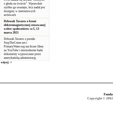
z głodu na świecie". Wprawdzie
szybko go usunięto, lecz nadal jest
dostępny w internetowych
archiwach
Deborah Tavares o broni
elektromagnetycznej stosowanej
wobec społeczeństw cz I, 13
marca 2021
Deborah Tavares z portalu
StopTheCrime.net i
PrimaryWater.org ma liczne filmy
na YouTube i niestrudzenie bada
dokumenty wypuszczane przez
amerykańską administrację.
więcej ->
Funda
Copyright © 2002