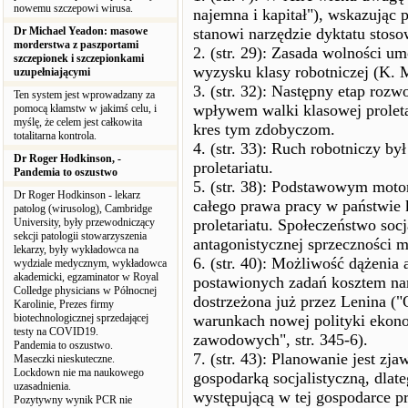
nowemu szczepowi wirusa.
najemna i kapitał"), wskazując
Dr Michael Yeadon: masowe
stanowi narzędzie dyktatu stoso
morderstwa z paszportami
2. (str. 29): Zasada wolności u
szczepionek i szczepionkami
wyzysku klasy robotniczej (K. M
uzupełniającymi
3. (str. 32): Następny etap roz
Ten system jest wprowadzany za
wpływem walki klasowej proleta
pomocą kłamstw w jakimś celu, i
myślę, że celem jest całkowita
kres tym zdobyczom.
totalitarna kontrola.
4. (str. 33): Ruch robotniczy b
Dr Roger Hodkinson, -
proletariatu.
Pandemia to oszustwo
5. (str. 38): Podstawowym moto
Dr Roger Hodkinson - lekarz
całego prawa pracy w państwie 
patolog (wirusolog), Cambridge
University, były przewodniczący
proletariatu. Społeczeństwo soc
sekcji patologii stowarzyszenia
antagonistycznej sprzeczności m
lekarzy, były wykładowca na
6. (str. 40): Możliwość dążenia 
wydziale medycznym, wykładowca
akademicki, egzaminator w Royal
postawionych zadań kosztem na
Colledge physicians w Północnej
dostrzeżona już przez Lenina (
Karolinie, Prezes firmy
biotechnologicznej sprzedającej
warunkach nowej polityki ekono
testy na COVID19.
zawodowych", str. 345-6).
Pandemia to oszustwo.
7. (str. 43): Planowanie jest z
Maseczki nieskuteczne.
Lockdown nie ma naukowego
gospodarką socjalistyczną, dlat
uzasadnienia.
występującą w tej gospodarce 
Pozytywny wynik PCR nie