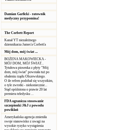
Damian Garlicki - ratownik
medyczny przypomina!
The Corbett Report
Kanał YT niezależnego
dziennikarza James'a Corbett'a
Mój dom, mój świat ...
BOŻENA MAKOWIECKA -
MÓJ DOM, MÓJ ŚWIAT...
Tytułowa piosenka z płyty "Mój
dom, mój świat" powstała tuż po
obaleniu rządu Olszewskiego.
O ile refren podobał się wszystkim,
o tyle zwrotki - niekoniecznie...
Stąd opóźniona o prawie 20 lat
premiera teledysku ...
FDA ogranicza stosowanie
szczepionki J&J z powodu
powikłań
Amerykańska agencja zmieniła
swoje stanowisko z uwagi na
wysokie ryzyko wystąpienia