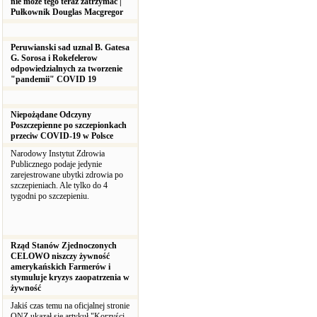
nie może tego teraz zatrzymać |
Pułkownik Douglas Macgregor
Peruwianski sad uznal B. Gatesa
G. Sorosa i Rokefelerow
odpowiedzialnych za tworzenie
"pandemii" COVID 19
Niepożądane Odczyny
Poszczepienne po szczepionkach
przeciw COVID-19 w Polsce
Narodowy Instytut Zdrowia
Publicznego podaje jedynie
zarejestrowane ubytki zdrowia po
szczepieniach. Ale tylko do 4
tygodni po szczepieniu.
Rząd Stanów Zjednoczonych
CELOWO niszczy żywność
amerykańskich Farmerów i
stymuluje kryzys zaopatrzenia w
żywność
Jakiś czas temu na oficjalnej stronie
ONZ ukazał się artykuł "Korzyści