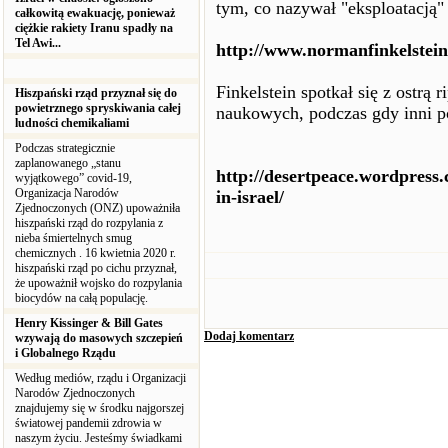
tym, co nazywał "eksploatacją"
całkowitą ewakuację, ponieważ
ciężkie rakiety Iranu spadły na
Tel Awi...
http://www.normanfinkelstei
Finkelstein spotkał się z ostrą
Hiszpański rząd przyznał się do
powietrznego spryskiwania całej
naukowych, podczas gdy inni po
ludności chemikaliami
Podczas strategicznie
zaplanowanego „stanu
http://desertpeace.wordpress.
wyjątkowego” covid-19,
Organizacja Narodów
in-israel/
Zjednoczonych (ONZ) upoważniła
hiszpański rząd do rozpylania z
nieba śmiertelnych smug
chemicznych . 16 kwietnia 2020 r.
hiszpański rząd po cichu przyznał,
że upoważnił wojsko do rozpylania
biocydów na całą populację.
Henry Kissinger & Bill Gates
Dodaj komentarz
wzywają do masowych szczepień
i Globalnego Rządu
Według mediów, rządu i Organizacji
Narodów Zjednoczonych
znajdujemy się w środku najgorszej
światowej pandemii zdrowia w
naszym życiu. Jesteśmy świadkami