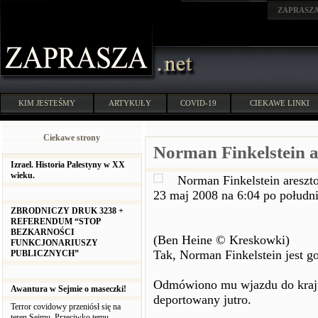
ZAPRASZ
KIM JESTEŚMY
ARTYKUŁY
COVID-19
CIEKAWE LINKI
Ciekawe strony
Norman Finkelstein a
Izrael. Historia Palestyny w XX
wieku.
Norman Finkelstein areszt
23 maj 2008 na 6:04 po połudn
ZBRODNICZY DRUK 3238 +
REFERENDUM “STOP
BEZKARNOŚCI
(Ben Heine © Kreskowki)
FUNKCJONARIUSZY
Tak, Norman Finkelstein jest g
PUBLICZNYCH”
Odmówiono mu wjazdu do kraju t
Awantura w Sejmie o maseczki!
deportowany jutro.
Terror covidowy przeniósł się na
teren Sejmu. Przeciwko temu