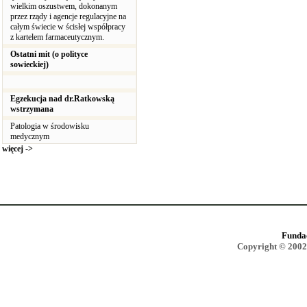
wielkim oszustwem, dokonanym
przez rządy i agencje regulacyjne na
całym świecie w ścisłej współpracy
z kartelem farmaceutycznym.
Ostatni mit (o polityce
sowieckiej)
Egzekucja nad dr.Ratkowską
wstrzymana
Patologia w środowisku
medycznym
więcej ->
Funda
Copyright © 2002