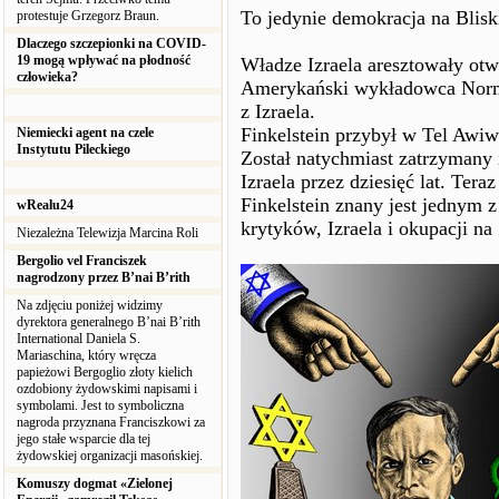
To jedynie demokracja na Blis
protestuje Grzegorz Braun.
Dlaczego szczepionki na COVID-
19 mogą wpływać na płodność
Władze Izraela aresztowały otw
człowieka?
Amerykański wykładowca Norma
z Izraela.
Finkelstein przybył w Tel Awi
Niemiecki agent na czele
Instytutu Pileckiego
Został natychmiast zatrzymany
Izraela przez dziesięć lat. Tera
Finkelstein znany jest jednym 
wRealu24
krytyków, Izraela i okupacji n
Niezależna Telewizja Marcina Roli
Bergolio vel Franciszek
nagrodzony przez B’nai B’rith
Na zdjęciu poniżej widzimy
dyrektora generalnego B’nai B’rith
International Daniela S.
Mariaschina, który wręcza
papieżowi Bergoglio złoty kielich
ozdobiony żydowskimi napisami i
symbolami. Jest to symboliczna
nagroda przyznana Franciszkowi za
jego stałe wsparcie dla tej
żydowskiej organizacji masońskiej.
Komuszy dogmat «Zielonej