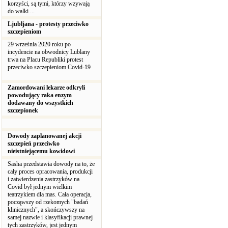
korzyści, są tymi, którzy wzywają
do walki ...
Ljubljana - protesty przeciwko
szczepieniom
29 września 2020 roku po
incydencie na obwodnicy Lublany
trwa na Placu Republiki protest
przeciwko szczepieniom Covid-19
Zamordowani lekarze odkryli
powodujący raka enzym
dodawany do wszystkich
szczepionek
Dowody zaplanowanej akcji
szczepień przeciwko
nieistniejącemu kowidowi
Sasha przedstawia dowody na to, że
cały proces opracowania, produkcji
i zatwierdzenia zastrzyków na
Covid był jednym wielkim
teatrzykiem dla mas. Cała operacja,
począwszy od rzekomych "badań
klinicznych", a skończywszy na
samej nazwie i klasyfikacji prawnej
tych zastrzyków, jest jednym