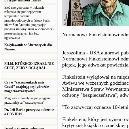
Energii» zamroził Teksas
Sieć energetyczna w Teksasie
załamała się pod wpływem
temperatur bardziej
prawdopodobnych w Sioux Falls
niż w San Antonio, pogrążając
ponad 4 miliony ludzi w ciemności i
pozostawiających ich bez
Normanowi Finkelsteinowi odm
ogrzewania
Kolędowanie w Alternatywie dla
Niemiec
Jerozolima - USA autorowi publi
Normanowi Finkelsteinowi od
FILM, KTÓREGO IZRAEL NIE
piątek, jego adwokat powiedzia
CHCE, ŻEBYŚ OGLĄDAŁ
Finkelstein wylądował na międ
Awiwu we wczesnych godzinach 
Czy w “szczepionkach anty-
Covid” znajdują się hydrożele
Ministerstwa Spraw Wewnętrzn
magneto-reaktywne?
ochrony "bezpieczeństwa", adw
Magnesy i monety są przyciągane
przez miejsca “zaszczepienia”
"To zazwyczaj oznacza 10-letni
Dr. Jeff Barke przerywa milczenie
o COVID19
Finkelstein, który jest synem o
krytyczne książki o izraelskiej 
Izrael w chaosie: ogłoszono