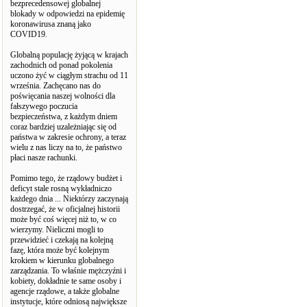
bezprecedensowej globalnej
blokady w odpowiedzi na epidemię
koronawirusa znaną jako
COVID19.
Globalną populację żyjącą w krajach
zachodnich od ponad pokolenia
uczono żyć w ciągłym strachu od 11
września. Zachęcano nas do
poświęcania naszej wolności dla
fałszywego poczucia
bezpieczeństwa, z każdym dniem
coraz bardziej uzależniając się od
państwa w zakresie ochrony, a teraz
wielu z nas liczy na to, że państwo
płaci nasze rachunki.
Pomimo tego, że rządowy budżet i
deficyt stale rosną wykładniczo
każdego dnia ... Niektórzy zaczynają
dostrzegać, że w oficjalnej historii
może być coś więcej niż to, w co
wierzymy. Nieliczni mogli to
przewidzieć i czekają na kolejną
fazę, która może być kolejnym
krokiem w kierunku globalnego
zarządzania. To właśnie mężczyźni i
kobiety, dokładnie te same osoby i
agencje rządowe, a także globalne
instytucje, które odniosą największe