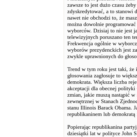
zawsze to jest dużo czasu żeby
zdyskredytować, a to stanowi d
nawet nie obchodzi to, że mas
można dowolnie programować 
wyborców. Dzisiaj to nie jest j
telewizyjnych poruszano ten t
Frekwencja ogólnie w wyborcz
wyborów prezydenckich jest z
zwykle uprawnionych do głosow
Trend w tym roku jest taki, ż
głosowania zagłosuje to więks
demokrata. Większa liczba reje
akceptacji dla obecnej polityk
zmian, jakie muszą nastąpić w 
zewnętrznej w Stanach Zjednoc
stanu Illinois Barack Obama. J
republikaninem lub demokratą 
Popierając republikanina party
dziesiątki lat w polityce John 