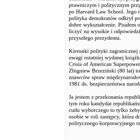
prawniczym i politycznym prz
po Harvard Law School. Jego n
polityka demokratów odkrył pro
dobre wykształcenie. Pisałem o
liczyć na wysokie i odpowiedz
przyszłego prezydenta.
Kierunki polityki zagranicznej 
uwagi ostatniej wydanej książk
Crisis of American Superpower
Zbigniew Brzeziński (80 lat) t
znawców spraw międzynarodowy
1981 ds. bezpieczeństwa naro
Ja jestem z przekonania repub
tym roku kandydat republikańsk
cudu wyborczego to tylko żeby
osobie w roli zastępcy, która
politycznego korporacyjnego rz