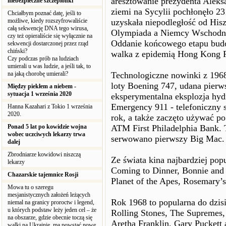
aresztowanie prezydenta Aleks
niebezpieczne szczepionki
ziemi na Sycylii pochłonęło 23
Chciałbym poznać datę, jeśli to
możliwe, kiedy rozszyfrowaliście
uzyskała niepodległość od His
całą sekwencję DNA tego wirusa,
Olympiada a Niemcy Wschodnie 
czy też opieraliście się wyłącznie na
Oddanie końcowego etapu bud
sekwencji dostarczonej przez rząd
chiński?
walka z epidemią Hong Kong 
Czy podczas prób na ludziach
umierali u was ludzie, a jeśli tak, to
na jaką chorobę umierali?
Technologiczne nowinki z 1968 
loty Boening 747, udana pierws
Między piekłem a niebem -
sytuacja 1 września 2020
eksperymentalna eksplozja hy
Emergency 911 - telefoniczny 
Hanna Kazahari z Tokio 1 września
2020.
rok, a także zaczęto używać po
Ponad 5 lat po kowidzie wojna
ATM First Philadelphia Bank. 
wobec uczciwych lekarzy trwa
serwowano pierwszy Big Mac.
dalej
Zbrodniarze kowidowi niszczą
Ze świata kina najbardziej pop
lekarzy
Coming to Dinner, Bonnie and 
Chazarskie tajemnice Rosji
Planet of the Apes, Rosemary’
Mowa tu o szeregu
mesjanistycznych założeń leżących
Rok 1968 to popularna do dzi
niemal na granicy proroctw i legend,
u których podstaw leży jeden cel – że
Rolling Stones, The Supremes,
na obszarze, gdzie obecnie toczą się
Aretha Franklin, Gary Puckett
walki na Ukrainie, ma powstać nowe