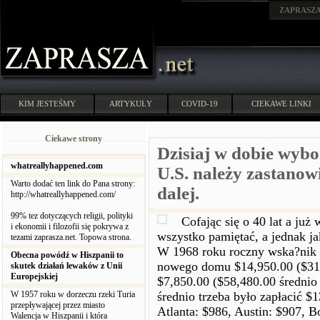
ZAPRASZ
KIM JESTEŚMY
ARTYKUŁY
COVID-19
CIEKAWE LINKI
Ciekawe strony
Dzisiaj w dobie wybo
whatreallyhappened.com
U.S. należy zastanowi
Warto dodać ten link do Pana strony:
dalej.
http://whatreallyhappened.com/
99% tez dotyczących religii, polityki
Cofając się o 40 lat a już
i ekonomii i filozofii się pokrywa z
wszystko pamiętać, a jednak jak
tezami zaprasza.net. Topowa strona.
W 1968 roku roczny wska?nik i
Obecna powódź w Hiszpanii to
nowego domu $14,950.00 ($313
skutek działań lewaków z Unii
Europejskiej
$7,850.00 ($58,480.00 średnio
W 1957 roku w dorzeczu rzeki Turia
średnio trzeba było zapłacić $
przepływającej przez miasto
Atlanta: $986, Austin: $907, B
Walencja w Hiszpanii i która