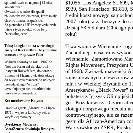
$1,056, Los Angeles: $1,699, 
spowodowała co najmniej 81 ofiar
śmiertelnych.
$939, San Francisco: $1,810, S
Ówczesne władze Hiszpanii
średni koszt nowego samochod
zbudowały system zapór, które miały
chronić miasta hiszpańskie.
2007 roku), a za benzynę do s
Za pieniądze z UE lewacy wyburzyli
dzisiaj $3.5 dolara (Chicago p
wiele z tych obiektów, bo były
roku?
"nieekologiczne".
Trwa wojna w Wietnamie i ogr
Toksykologia kontra wirusologia:
Instytut Rockefellera i kryminalne
Zachodniej, masakra w wykona
oszustwo w sprawie Polio
Wietnamie. Zamordowano Martin
Wybuch choroby w roku 1907, w
Rights Movement, Prezydent U.
Nowym Jorku dał dyrektorowi
of 1968. Związek małżeński Ari
Instytutu Rockefellera, doktorowi
Simonowi Flexnerowi, złotą okazję
zainstalowanych telewizorów 
do wysunięcia roszczeń do odkrycia
mln i w Wielkiej Brytanii do 1
niewidzialnego “wirusa”
wywołującego coś, co arbitralnie
Amerykanów „Black Power” sal
nazwano poliomyelitis.
bohatera z Igrzysk Olimpijski
Kto mordował w Katyniu
gest Kozakiewicza. Czarni atl
złotego i brązowego medalu na 
Izraelska gazeta „Maariv” z 21 lipca
1971 r. wyjawia końcowy sekret
kontrowersyjnego, ale za raze
katyńskiej masakry.
gestu dla African-American c
Dyrektorzy Moderny i
Warszawskiego ZSRR, Polski, 
AstraZeneca obwiniają Rządy za