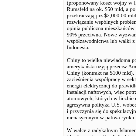
(proponowany koszt wojny w I
Rumsfeld na ok. $50 mld, a po
przekraczają już $2,000.00 mld
rozwiązanie wspólnych problem
opinia publiczna mieszkańców 
90% przeciwna. Nowe wyzwania 
współzawodnictwa lub walki z 
Indonesia.
Chiny to wielka niewiadoma po
amerykański użyją przeciw Am
Chiny (kontrakt na $100 mld), 
zacieśnienia współpracy w sek
energii elektrycznej do prawid
instalacji naftowych, więc po
atomowych, których w liczbie 
agresywna polityka U.S. wobec
i przyczynia się do spekulacy
nienasyconym w paliwa rynku.
W walce z radykalnym Islamem 