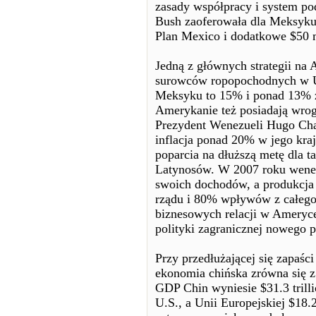
zasady współpracy i system po
Bush zaoferowała dla Meksyku m
Plan Mexico i dodatkowe $50 
Jedną z głównych strategii na
surowców ropopochodnych w 
Meksyku to 15% i ponad 13% z
Amerykanie też posiadają wrog
Prezydent Wenezueli Hugo Cha
inflacja ponad 20% w jego kra
poparcia na dłuższą metę dla 
Latynosów. W 2007 roku wenez
swoich dochodów, a produkcja
rządu i 80% wpływów z całego
biznesowych relacji w Ameryce
polityki zagranicznej nowego p
Przy przedłużającej się zapaś
ekonomia chińska zrówna się z
GDP Chin wyniesie $31.3 trilli
U.S., a Unii Europejskiej $18.2