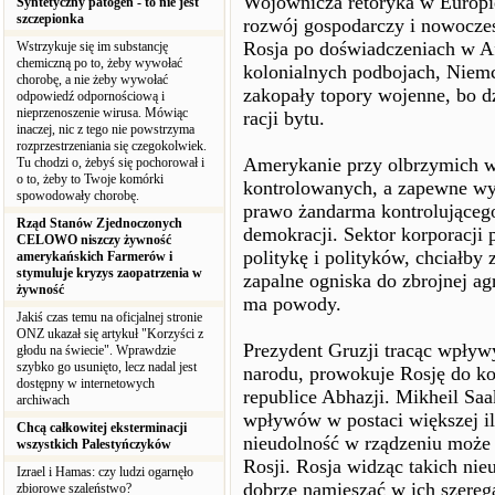
Wojownicza retoryka w Europie 
Syntetyczny patogen - to nie jest
szczepionka
rozwój gospodarczy i nowocze
Rosja po doświadczeniach w Af
Wstrzykuje się im substancję
chemiczną po to, żeby wywołać
kolonialnych podbojach, Niem
chorobę, a nie żeby wywołać
zakopały topory wojenne, bo d
odpowiedź odpornościową i
nieprzenoszenie wirusa. Mówiąc
racji bytu.
inaczej, nic z tego nie powstrzyma
rozprzestrzeniania się czegokolwiek.
Amerykanie przy olbrzymich wy
Tu chodzi o, żebyś się pochorował i
o to, żeby to Twoje komórki
kontrolowanych, a zapewne wyda
spowodowały chorobę.
prawo żandarma kontrolującego
Rząd Stanów Zjednoczonych
demokracji. Sektor korporacji 
CELOWO niszczy żywność
politykę i polityków, chciałby
amerykańskich Farmerów i
stymuluje kryzys zaopatrzenia w
zapalne ogniska do zbrojnej agr
żywność
ma powody.
Jakiś czas temu na oficjalnej stronie
ONZ ukazał się artykuł "Korzyści z
Prezydent Gruzji tracąc wpływ
głodu na świecie". Wprawdzie
szybko go usunięto, lecz nadal jest
narodu, prowokuje Rosję do ko
dostępny w internetowych
republice Abhazji. Mikheil Saa
archiwach
wpływów w postaci większej i
Chcą całkowitej eksterminacji
nieudolność w rządzeniu może z
wszystkich Palestyńczyków
Rosji. Rosja widząc takich nie
Izrael i Hamas: czy ludzi ogarnęło
dobrze namieszać w ich szerega
zbiorowe szaleństwo?