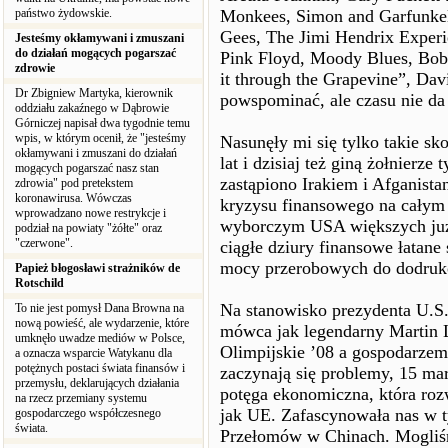
państwo żydowskie.
Monkees, Simon and Garfunke
Gees, The Jimi Hendrix Experi
Jesteśmy okłamywani i zmuszani
do działań mogących pogarszać
Pink Floyd, Moody Blues, Bob
zdrowie
it through the Grapevine”, Dav
Dr Zbigniew Martyka, kierownik
powspominać, ale czasu nie da 
oddziału zakaźnego w Dąbrowie
Górniczej napisał dwa tygodnie temu
wpis, w którym ocenił, że "jesteśmy
Nasunęły mi się tylko takie sko
okłamywani i zmuszani do działań
lat i dzisiaj też giną żołnierze
mogących pogarszać nasz stan
zastąpiono Irakiem i Afganis
zdrowia" pod pretekstem
koronawirusa. Wówczas
kryzysu finansowego na całym 
wprowadzano nowe restrykcje i
wyborczym USA większych już 
podział na powiaty "żółte" oraz
"czerwone".
ciągłe dziury finansowe łatane
mocy przerobowych do dodruk
Papież błogosławi strażników de
Rotschild
Na stanowisko prezydenta U.S
To nie jest pomysł Dana Browna na
nową powieść, ale wydarzenie, które
mówca jak legendarny Martin Lu
umknęło uwadze mediów w Polsce,
Olimpijskie ’08 a gospodarzem 
a oznacza wsparcie Watykanu dla
potężnych postaci świata finansów i
zaczynają się problemy, 15 mar
przemysłu, deklarujących działania
potęga ekonomiczna, która rozw
na rzecz przemiany systemu
jak UE. Zafascynowała nas w 
gospodarczego współczesnego
świata.
Przełomów w Chinach. Mogliś