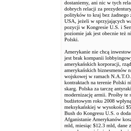
dostaniemy, ani nic w tych rela
dobrych relacji za prezydentu
polityków to kraj bez żadnego 
USA, jeżeli w sprzyjających wa
pozycji w Kongresie U.S. i Se
poziomie jak jest obecnie też 
Polski.
Amerykanie nie chcą inwesto
jest brak kompanii lobbyingowy
amerykańskich korporacji, rządy
amerykańskich biznesmenów ni
wojskowej w ramach N.A.T.O. 
kontraktach na terenie Polski
skarg. Polska za tarczę antyr
modernizację armii. Prośby te 
budżetowym roku 2008 wpłynął
meksykańskiej w wysokości $5
Bush do Kongresu U.S. o doda
Afganistanie Amerykanów koszt
mld, miesiąc $12.3 mld, dane z