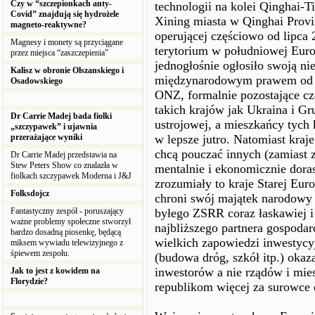
Czy w “szczepionkach anty-
technologii na kolei Qinghai-T
Covid” znajdują się hydrożele
Xining miasta w Qinghai Provin
magneto-reaktywne?
operującej częściowo od lipc
Magnesy i monety są przyciągane
terytorium w południowej Europ
przez miejsca “zaszczepienia”
jednogłośnie ogłosiło swoją ni
Kalisz w obronie Olszanskiego i
międzynarodowym prawem od 1
Osadowskiego
ONZ, formalnie pozostające cz
takich krajów jak Ukraina i Gr
Dr Carrie Madej bada fiolki
ustrojowej, a mieszkańcy tych k
„szczypawek” i ujawnia
przerażające wyniki
w lepsze jutro. Natomiast kra
chcą pouczać innych (zamiast 
Dr Carrie Madej przedstawia na
Stew Peters Show co znalazła w
mentalnie i ekonomicznie doras
fiolkach szczypawek Moderna i J&J
zrozumiały to kraje Starej Eu
Folksdojcz
chroni swój majątek narodowy
Fantastyczny zespół - poruszający
byłego ZSRR coraz łaskawiej i 
ważne problemy społeczne stworzył
najbliższego partnera gospoda
bardzo dosadną piosenkę, będącą
wielkich zapowiedzi inwestycy
miksem wywiadu telewizyjnego z
śpiewem zespołu.
(budowa dróg, szkół itp.) okaz
inwestorów a nie rządów i mie
Jak to jest z kowidem na
Florydzie?
republikom więcej za surowce e