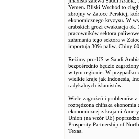
jihadists zalewa Saudi Arabia,
Yemen. Bliski Wschód to ciągły
zbrojny w Zatoce Perskiej, kt
ekonomicznego kryzysu. W wyn
arabskich grozi ewakuacja ok.
pracowników sektora paliwowe
załamania tego sektora w Zatoc
importują 30% paliw, Chiny 6
Reżimy pro-US w Saudi Arabia,
bezpośrednio będzie zagrożony 
w tym regionie. W przypadku z
wielkie kraje jak Indonesia, I
radykalnych islamistów.
Wiele zagrożeń i problemów z 
rozpędzona chińska ekonomia z
ekonomicznej z krajami Ameryk
Union (na wzór UE) poprzedzo
Prosperity Partnership of Nor
Texas.