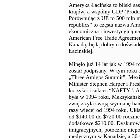
Ameryka Łacińska to bliski są
krajów, a wspólny GDP (Produk
Porównując z UE to 500 mln m
republics” to częsta nazwa Ame
ekonomiczną i inwestycyjną na 
American Free Trade Agreeme
Kanadą, będą dobrym doświad
Łacińskiej.
Minęło już 14 lat jak w 1994 
został podpisany. W tym roku 
„Three Amigos Summit”. Mexic
Minister Stephen Harper i Pre
korzyści i sukces “NAFTY”. A
była w 1994 roku, Meksykańsk
zwiększyła swoją wymianę handl
razy więcej od 1994 roku. Uk
od $140.00 do $720.00 roczni
dodatkowe $210.00. Dyskutow
imigracyjnych, potocznie nie
medycznym w Kanadzie, a 30 w