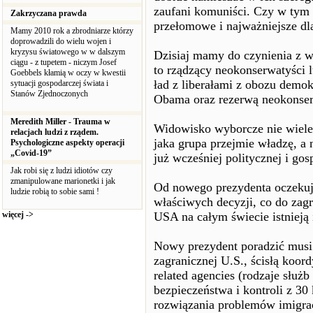
zaufani komuniści. Czy w tym
Zakrzyczana prawda
przełomowe i najważniejsze dl
Mamy 2010 rok a zbrodniarze którzy
doprowadzili do wielu wojen i
kryzysu światowego w w dalszym
Dzisiaj mamy do czynienia z 
ciągu - z tupetem - niczym Josef
to rządzący neokonserwatyści 
Goebbels kłamią w oczy w kwestii
ład z liberałami z obozu demo
sytuacji gospodarczej świata i
Stanów Zjednoczonych
Obama oraz rezerwą neokonserw
Meredith Miller - Trauma w
Widowisko wyborcze nie wiele 
relacjach ludzi z rządem.
jaka grupa przejmie władzę, a
Psychologiczne aspekty operacji
„Covid-19”
już wcześniej politycznej i gos
Jak robi się z ludzi idiotów czy
zmanipulowane marionetki i jak
Od nowego prezydenta oczekuj
ludzie robią to sobie sami !
właściwych decyzji, co do zag
więcej ->
USA na całym świecie istnieją 
Nowy prezydent poradzić musi 
zagranicznej U.S., ścisłą koor
related agencies (rodzaje służ
bezpieczeństwa i kontroli z 30
rozwiązania problemów imigra