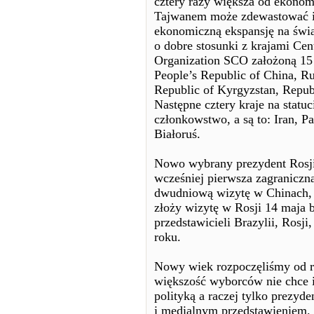
cztery razy większa od ekonomi
Tajwanem może zdewastować i 
ekonomiczną ekspansję na świa
o dobre stosunki z krajami Cen
Organization SCO założoną 15 
People’s Republic of China, Ru
Republic of Kyrgyzstan, Republ
Następne cztery kraje na statu
członkowstwo, a są to: Iran, Pa
Białoruś.
Nowo wybrany prezydent Rosji
wcześniej pierwsza zagraniczna
dwudniową wizytę w Chinach, a
złoży wizytę w Rosji 14 maja
przedstawicieli Brazylii, Rosji
roku.
Nowy wiek rozpoczęliśmy od re
większość wyborców nie chce i
polityką a raczej tylko prezy
i medialnym przedstawieniem. 