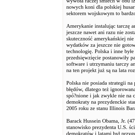
wywoła raczej śmiech w obu iz
nowych koni dla polskiej husar
sektorem wojskowym to bardzo 
Amerykanie instalując tarczę a
jeszcze nawet ani razu nie zosta
skuteczność amerykańskiej nie
wydatków za jeszcze nie gotow
technologię. Polska i inne byłe 
przedsięwzięcie postanowiły pa
software i utrzymaniu tarczy 
na ten projekt już są na lata ro
Polska nie posiada strategii na
błędów, dlatego też ignorowana
spó?nione i jak zwykle nie na
demokraty na prezydenckie st
2005 roku ze stanu Illinois B
Barack Hussein Obama, Jr. (47
stanowisko prezydenta U.S. śc
demokratów i latami był przyg