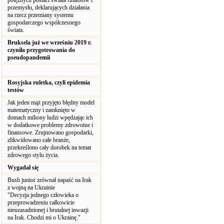
potężnych postaci świata finansów i
przemysłu, deklarujących działania
na rzecz przemiany systemu
gospodarczego współczesnego
świata.
Bruksela już we wrześniu 2019 r.
czyniła przygotrowania do
pseudopandemii
Rosyjska ruletka, czyli epidemia
testów
Jak jeden mąż przyjęto błędny model
matematyczny i zamknięto w
domach miliony ludzi wpędzając ich
w dodatkowe problemy zdrowotne i
finansowe. Zrujnowano gospodarki,
zlikwidowano całe branże,
przekreślono cały dorobek na temat
zdrowego stylu życia.
Wygadał się
Bush junior zrównał napaść na Irak
z wojną na Ukrainie
"Decyzja jednego człowieka o
przeprowadzeniu całkowicie
nieuzasadnionej i brutalnej inwazji
na Irak. Chodzi mi o Ukrainę."