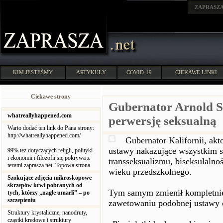
ZAPRASZ
KIM JESTEŚMY
ARTYKUŁY
COVID-19
CIEKAWE LINKI
Ciekawe strony
Gubernator Arnold S
whatreallyhappened.com
perwersję seksualną
Warto dodać ten link do Pana strony:
http://whatreallyhappened.com/
Gubernator Kalifornii, ak
ustawy nakazujące wszystkim 
99% tez dotyczących religii, polityki
i ekonomii i filozofii się pokrywa z
transseksualizmu, biseksulaln
tezami zaprasza.net. Topowa strona.
wieku przedszkolnego.
Szokujące zdjęcia mikroskopowe
skrzepów krwi pobranych od
Tym samym zmienił kompletnie
tych, którzy „nagle umarli” – po
szczepieniu
zawetowaniu podobnej ustawy c
Struktury krystaliczne, nanodruty,
cząstki kredowe i struktury