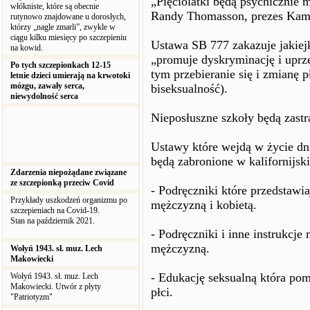
„Pięciolatki będą psychicznie 
włókniste, które są obecnie
Randy Thomasson, prezes Kamp
rutynowo znajdowane u dorosłych,
którzy „nagle zmarli”, zwykle w
ciągu kilku miesięcy po szczepieniu
Ustawa SB 777 zakazuje jakiejk
na kowid.
„promuje dyskryminację i uprz
Po tych szczepionkach 12-15
tym przebieranie się i zmianę p
letnie dzieci umierają na krwotoki
mózgu, zawały serca,
biseksualność).
niewydolność serca
Nieposłuszne szkoły będą zastr
Ustawy które wejdą w życie dni
będą zabronione w kalifornijsk
Zdarzenia niepożądane związane
ze szczepionką przeciw Covid
- Podręczniki które przedstawi
Przykłady uszkodzeń organizmu po
mężczyzną i kobietą.
szczepieniach na Covid-19.
Stan na październik 2021.
- Podręczniki i inne instrukcje
mężczyzną.
Wołyń 1943. sł. muz. Lech
Makowiecki
- Edukację seksualną która po
Wołyń 1943. sł. muz. Lech
Makowiecki. Utwór z płyty
płci.
"Patriotyzm"