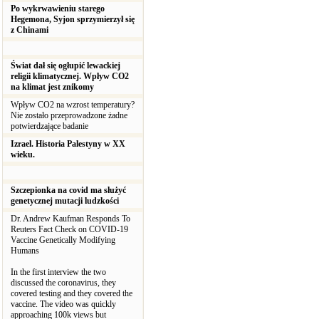
Po wykrwawieniu starego
Hegemona, Syjon sprzymierzył się
z Chinami
Świat dał się ogłupić lewackiej
religii klimatycznej. Wpływ CO2
na klimat jest znikomy
Wpływ CO2 na wzrost temperatury?
Nie zostało przeprowadzone żadne
potwierdzające badanie
Izrael. Historia Palestyny w XX
wieku.
Szczepionka na covid ma służyć
genetycznej mutacji ludzkości
Dr. Andrew Kaufman Responds To
Reuters Fact Check on COVID-19
Vaccine Genetically Modifying
Humans
In the first interview the two
discussed the coronavirus, they
covered testing and they covered the
vaccine. The video was quickly
approaching 100k views but