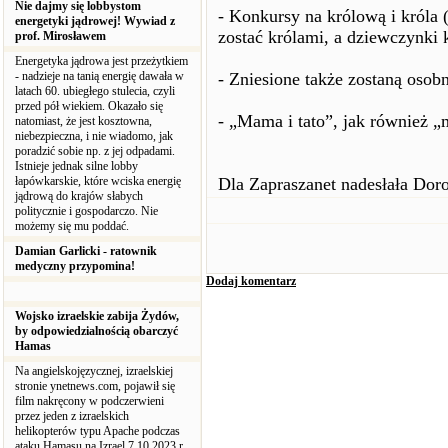
Nie dajmy się lobbystom
- Konkursy na królową i króla 
energetyki jądrowej! Wywiad z
zostać królami, a dziewczynki
prof. Mirosławem
Energetyka jądrowa jest przeżytkiem
- nadzieje na tanią energię dawała w
- Zniesione także zostaną osobn
latach 60. ubiegłego stulecia, czyli
przed pół wiekiem. Okazało się
- „Mama i tato”, jak również „
natomiast, że jest kosztowna,
niebezpieczna, i nie wiadomo, jak
poradzić sobie np. z jej odpadami.
Istnieje jednak silne lobby
łapówkarskie, które wciska energię
Dla Zapraszanet nadesłała Doro
jądrową do krajów słabych
politycznie i gospodarczo. Nie
możemy się mu poddać.
Damian Garlicki - ratownik
medyczny przypomina!
Dodaj komentarz
Wojsko izraelskie zabija Żydów,
by odpowiedzialnością obarczyć
Hamas
Na angielskojęzycznej, izraelskiej
stronie ynetnews.com, pojawił się
film nakręcony w podczerwieni
przez jeden z izraelskich
helikopterów typu Apache podczas
ataku Hamasu na Izrael 7.10.2023 r.