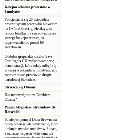
Kolejna odsłona protestów w
Londynie
Policja starła się 28 listopada z
protestującymi przeciwko blokadom
na Oxford Street, gdzie aktywiści
rzucali butelkami i szarżowali przez
szeregi funkcjonariuszy, co
doprowadziło do ponad 60
aresztowań.
Oddolna grupa aktywistów Save
Our Rights UK zaplanowała serię
demonstracji, które miały odbyć się
w ciągu weekendu w Londynie, aby
zaprotestować przeciwko drugiej
narodowej blokadzie.
Strzeżcie się Obamy
Kto naprawdę stoi za Barakiem
Obamą?
Papież błogosławi strażników de
Rotschild
To nie jest pomysł Dana Browna na
nową powieść, ale wydarzenie, które
umknęło uwadze mediów w Polsce,
a oznacza wsparcie Watykanu dla