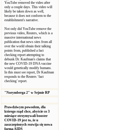
YouTube removed the video after
only a couple days. This video will
likely be taken down as well,
because it does not conform to the
establishment's narrative.
Not only did YouTube remove the
previous video, Reuters, which is a
massive international news
publication that news sites from all
over the world obtain their talking
points from, published a fact
checking report attempting to
debunk Dr. Kaufman's claims that
the new COVID-19 DNA vaccine
would genetically modify humans.
In this must see report, Dr Kaufman
responds to the Reuters ‘fact
checking’ report.
"Norymberga 2" w Sejmie RP
Prawdziwym powodem, dla
którego rząd chce, abyście co 3
miesiące otrzymywali booster
COVID-19 jest to, że u
zaszczepionych rozwija się nowa
forma AIDS