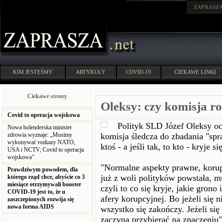
ZAPRASZ
KIM JESTEŚMY
ARTYKUŁY
COVID-19
CIEKAWE LINKI
Ciekawe strony
Oleksy: czy komisja ro
Covid to operacja wojskowa
Polityk SLD Józef Oleksy oc
Nowa holenderska minister
zdrowia wyznaje: „Musimy
komisja śledcza do zbadania "spr
wykonywać rozkazy NATO,
ktoś - a jeśli tak, to kto - kryje si
USA i NCTV; Covid to operacja
wojskowa”
"Normalne aspekty prawne, korupc
Prawdziwym powodem, dla
już z woli polityków powstała, mu
którego rząd chce, abyście co 3
miesiące otrzymywali booster
czyli to co się kryje, jakie grono
COVID-19 jest to, że u
afery korupcyjnej. Bo jeżeli się n
zaszczepionych rozwija się
nowa forma AIDS
wszystko się zakończy. Jeżeli się 
zaczyna przybierać na znaczeniu"