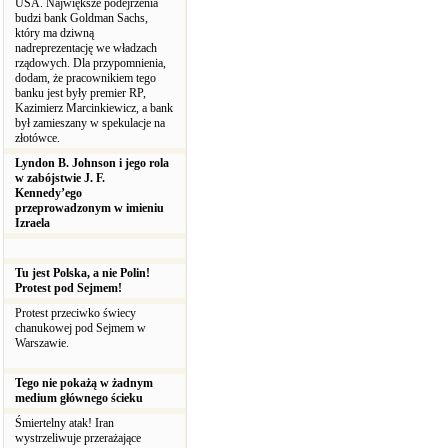
USA. Największe podejrzenia
budzi bank Goldman Sachs,
który ma dziwną
nadreprezentację we władzach
rządowych. Dla przypomnienia,
dodam, że pracownikiem tego
banku jest były premier RP,
Kazimierz Marcinkiewicz, a bank
był zamieszany w spekulacje na
złotówce.
Lyndon B. Johnson i jego rola
w zabójstwie J. F.
Kennedy’ego
przeprowadzonym w imieniu
Izraela
Tu jest Polska, a nie Polin!
Protest pod Sejmem!
Protest przeciwko świecy
chanukowej pod Sejmem w
Warszawie.
Tego nie pokażą w żadnym
medium głównego ścieku
Śmiertelny atak! Iran
wystrzeliwuje przerażające