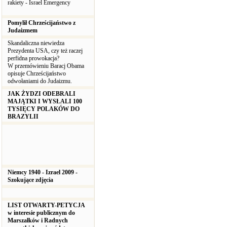
rakiety - Israel Emergency
Pomylił Chrześcijaństwo z
Judaizmem
Skandaliczna niewiedza
Prezydenta USA, czy też raczej
perfidna prowokacja?
W przemówieniu Baracj Obama
opisuje Chrześcijaństwo
odwołaniami do Judaizmu.
JAK ŻYDZI ODEBRALI
MAJĄTKI I WYSŁALI 100
TYSIĘCY POLAKÓW DO
BRAZYLII
Niemcy 1940 - Izrael 2009 -
Szokujące zdjęcia
LIST OTWARTY-PETYCJA
w interesie publicznym do
Marszałków i Radnych