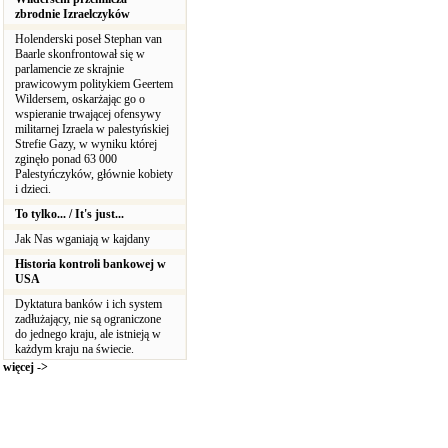
zbrodnie Izraelczyków
Holenderski poseł Stephan van
Baarle skonfrontował się w
parlamencie ze skrajnie
prawicowym politykiem Geertem
Wildersem, oskarżając go o
wspieranie trwającej ofensywy
militarnej Izraela w palestyńskiej
Strefie Gazy, w wyniku której
zginęło ponad 63 000
Palestyńczyków, głównie kobiety
i dzieci.
To tylko... / It's just...
Jak Nas wganiają w kajdany
Historia kontroli bankowej w
USA
Dyktatura banków i ich system
zadłużający, nie są ograniczone
do jednego kraju, ale istnieją w
każdym kraju na świecie.
więcej ->