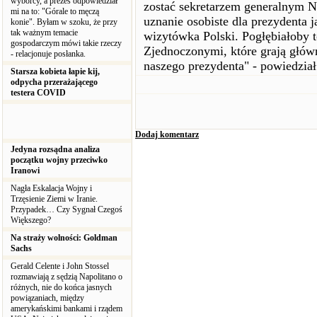
wyborcy, a prezes odpowiedział
zostać sekretarzem generalnym NA
mi na to: "Górale to męczą
uznanie osobiste dla prezydenta j
konie". Byłam w szoku, że przy
tak ważnym temacie
wizytówka Polski. Pogłębiałoby t
gospodarczym mówi takie rzeczy
Zjednoczonymi, które grają głó
- relacjonuje posłanka.
naszego prezydenta" - powiedział
Starsza kobieta łapie kij,
odpycha przerażającego
testera COVID
Dodaj komentarz
Jedyna rozsądna analiza
początku wojny przeciwko
Iranowi
Nagła Eskalacja Wojny i
Trzęsienie Ziemi w Iranie.
Przypadek… Czy Sygnał Czegoś
Większego?
Na straży wolności: Goldman
Sachs
Gerald Celente i John Stossel
rozmawiają z sędzią Napolitano o
różnych, nie do końca jasnych
powiązaniach, między
amerykańskimi bankami i rządem