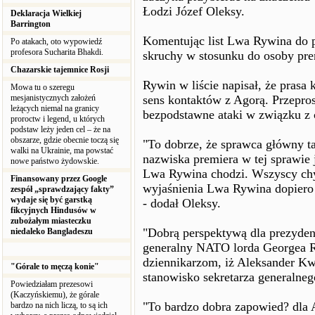
Łodzi Józef Oleksy.
Deklaracja Wielkiej
Barrington
Komentując list Lwa Rywina do pr
Po atakach, oto wypowiedź
profesora Sucharita Bhakdi.
skruchy w stosunku do osoby pre
Chazarskie tajemnice Rosji
Rywin w liście napisał, że prasa 
Mowa tu o szeregu
mesjanistycznych założeń
sens kontaktów z Agorą. Przeprosi
leżących niemal na granicy
bezpodstawne ataki w związku z 
proroctw i legend, u których
podstaw leży jeden cel – że na
obszarze, gdzie obecnie toczą się
"To dobrze, że sprawca główny ta
walki na Ukrainie, ma powstać
nazwiska premiera w tej sprawie j
nowe państwo żydowskie.
Lwa Rywina chodzi. Wszyscy chy
Finansowany przez Google
wyjaśnienia Lwa Rywina dopiero 
zespół „sprawdzający fakty”
wydaje się być garstką
- dodał Oleksy.
fikcyjnych Hindusów w
zubożałym miasteczku
"Dobrą perspektywą dla prezyden
niedaleko Bangladeszu
generalny NATO lorda Georgea R
dziennikarzom, iż Aleksander K
"Górale to męczą konie"
stanowisko sekretarza generalne
Powiedziałam prezesowi
(Kaczyńskiemu), że górale
"To bardzo dobra zapowied? dla
bardzo na nich liczą, to są ich