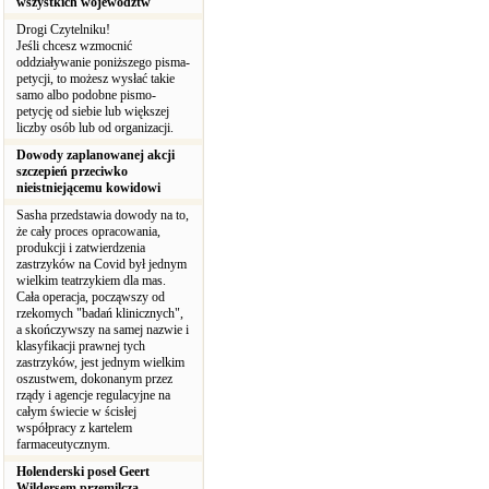
wszystkich województw
Drogi Czytelniku!
Jeśli chcesz wzmocnić
oddziaływanie poniższego pisma-
petycji, to możesz wysłać takie
samo albo podobne pismo-
petycję od siebie lub większej
liczby osób lub od organizacji.
Dowody zaplanowanej akcji
szczepień przeciwko
nieistniejącemu kowidowi
Sasha przedstawia dowody na to,
że cały proces opracowania,
produkcji i zatwierdzenia
zastrzyków na Covid był jednym
wielkim teatrzykiem dla mas.
Cała operacja, począwszy od
rzekomych "badań klinicznych",
a skończywszy na samej nazwie i
klasyfikacji prawnej tych
zastrzyków, jest jednym wielkim
oszustwem, dokonanym przez
rządy i agencje regulacyjne na
całym świecie w ścisłej
współpracy z kartelem
farmaceutycznym.
Holenderski poseł Geert
Wildersem przemilcza