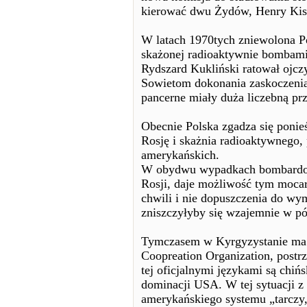
kierować dwu Żydów, Henry Kis
W latach 1970tych zniewolona P
skażonej radioaktywnie bombam
Rydszard Kukliński ratował ojcz
Sowietom dokonania zaskoczenia
pancerne miały duża liczebną pr
Obecnie Polska zgadza się poni
Rosję i skażnia radioaktywnego, 
amerykańskich.
W obydwu wypadkach bombardowa
Rosji, daje możliwość tym mocar
chwili i nie dopuszczenia do w
zniszczyłyby się wzajemnie w pó
Tymczasem w Kyrgyzystanie ma o
Coopreation Organization, post
tej oficjalnymi językami są chińsk
dominacji USA. W tej sytuacji 
amerykańskiego systemu „tarczy,