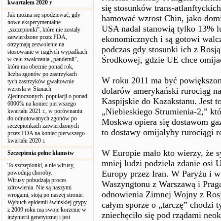
kwartałem 2020 r
się stosunków trans-atlanftyckic
Jak można się spodziewać, gdy
hamować wzrost Chin, jako domin
nowe eksperymentalne
USA nadal stanowią tylko 13% lu
„szczepionki”, które nie zostały
zatwierdzone przez FDA,
ekonomicznych i są gotowi walc
otrzymają zezwolenie na
podczas gdy stosunki ich z Rosją
stosowanie w nagłych wypadkach
Środkowej, gdzie UE chce omijać
w celu zwalczania „pandemii”,
która ma obecnie ponad rok,
liczba zgonów po zastrzykach
W roku 2011 ma być powiększony
tych zastrzyków gwałtownie
wzrosła w Stanach
dolarów amerykański rurociąg n
Zjednoczonych. populacji o ponad
Kaspijskie do Kazakstanu. Jest 
6000% na koniec pierwszego
„Niebieskiego Strumienia-2,” k
kwartału 2021 r., w porównaniu
do odnotowanych zgonów po
Moskwa opiera się dostawom gaz
szczepionkach zatwierdzonych
to dostawy omijałyby rurociągi r
przez FDA na koniec pierwszego
kwartału 2020 r.
W Europie mało kto wierzy, że sy
Szczepienia pełne kłamstw
mniej ludzi podziela zdanie osi
To szczepionki, a nie wirusy,
Europy przez Iran. W Paryżu i w 
powodują choroby.
Wirusy pobudzają proces
Waszyngtonu z Warszawą i Pragą
zdrowienia. Nie są naszymi
odnowienia Zimnej Wojny z Rosj
wrogami, stoją po naszej stronie.
Wybuch epidemii świńskiej grypy
całym sporze o „tarczę” chodzi 
z 2009 roku ma swoje korzenie w
zniechęciło się pod rządami neok
inżynierii genetycznej i jest