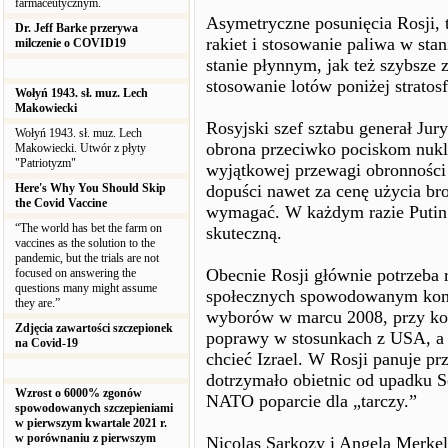
farmaceutycznym.
Asymetryczne posunięcia Rosji, t
Dr. Jeff Barke przerywa
rakiet i stosowanie paliwa w sta
milczenie o COVID19
stanie płynnym, jak też szybsze 
stosowanie lotów poniżej stratosf
Wołyń 1943. sł. muz. Lech
Makowiecki
Rosyjski szef sztabu generał Jur
Wołyń 1943. sł. muz. Lech
obrona przeciwko pociskom nukle
Makowiecki. Utwór z płyty
"Patriotyzm"
wyjątkowej przewagi obronności
Here's Why You Should Skip
dopuści nawet za cenę użycia bro
the Covid Vaccine
wymagać. W każdym razie Putin o
“The world has bet the farm on
skuteczną.
vaccines as the solution to the
pandemic, but the trials are not
Obecnie Rosji głównie potrzeba
focused on answering the
questions many might assume
społecznych spowodowanym komu
they are.”
wyborów w marcu 2008, przy końc
Zdjęcia zawartości szczepionek
poprawy w stosunkach z USA, a
na Covid-19
chcieć Izrael. W Rosji panuje p
dotrzymało obietnic od upadku S
Wzrost o 6000% zgonów
NATO poparcie dla „tarczy.”
spowodowanych szczepieniami
w pierwszym kwartale 2021 r.
w porównaniu z pierwszym
Nicolas Sarkozy i Angela Merkel