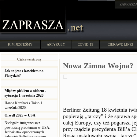
ZAPRASZ
KIM JESTEŚMY
ARTYKUŁY
COVID-19
CIEKAWE LINKI
Ciekawe strony
Nowa Zimna Wojna?
Jak to jest z kowidem na
Florydzie?
Między piekłem a niebem -
sytuacja 1 września 2020
Hanna Kazahari z Tokio 1
września 2020.
Berliner Zeitung 18 kwietnia twi
Orwell 2025 w USA
popierają „tarczy” i że sprawą sp
całej Europy, czy też pogarsza j
Nielegalni imigranci są z
pewnością problemem w USA.
przy rządzie prezydenta Bill’a C
Jednak atak opancerzonych
Rosja instalowała swoją „tarczę
jednostek Policji na samotne