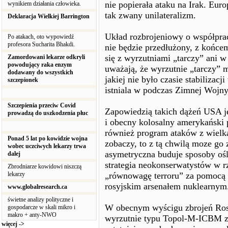
nie popierała ataku na Irak. Eu
wynikiem działania człowieka.
tak zwany unilateralizm.
Deklaracja Wielkiej Barrington
Układ rozbrojeniowy o współpra
Po atakach, oto wypowiedź
profesora Sucharita Bhakdi.
nie będzie przedłużony, z końce
się z wyrzutniami „tarczy” ani w
Zamordowani lekarze odkryli
powodujący raka enzym
uważają, że wyrzutnie „tarczy” 
dodawany do wszystkich
jakiej nie było czasie stabilizac
szczepionek
istniala w podczas Zimnej Wojny
Szczepienia przeciw Covid
Zapowiedzią takich dążeń USA j
prowadzą do uszkodzenia płuc
i obecny kolosalny amerykański 
również program ataków z wielką
Ponad 5 lat po kowidzie wojna
zobaczy, to z tą chwilą moze go 
wobec uczciwych lekarzy trwa
asymetryczna buduje sposoby ośl
dalej
strategia neokonserwatystów w r
Zbrodniarze kowidowi niszczą
lekarzy
„równowagę terroru” za pomocą 
rosyjskim arsenałem nuklearnym
www.globalresearch.ca
świetne analizy polityczne i
W obecnym wyścigu zbrojeń Ros
gospodarcze w skali mikro i
makro + anty-NWO
wyrzutnie typu Topol-M-ICBM z
więcej ->