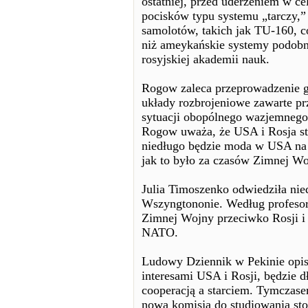
ostatniej, przed uderzeniem w ce
pocisków typu systemu „tarczy,” 
samolotów, takich jak TU-160, c
niż ameykańskie systemy podobn
rosyjskiej akademii nauk.
Rogow zaleca przeprowadzenie g
układy rozbrojeniowe zawarte pr
sytuacji obopólnego wazjemnego 
Rogow uważa, że USA i Rosja st
niedługo będzie moda w USA na 
jak to było za czasów Zimnej Wo
Julia Timoszenko odwiedziła ni
Wszyngtononie. Według profesor
Zimnej Wojny przeciwko Rosji i 
NATO.
Ludowy Dziennik w Pekinie opisuj
interesami USA i Rosji, będzie d
cooperacją a starciem. Tymczas
nowa komisja do studiowania st