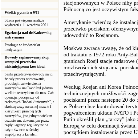
stacjonowanych w Polsce niby pr
Północną co jest oczywistym fał
Wielkie pytania o 9/11
Strona poświęcona analizie
Amerykanie twierdzą że instalacj
wydarzeń z 11 września 2001
przeciwko pociskom ofenzywnym 
Egzekucja nad dr.Ratkowską
udowodnić to Rosjanom.
wstrzymana
Patologia w środowisku
Moskwa zwraca uwagę, że od kie
medycznym
od traktatu z 1972 roku Anty-Ba
Dowody zaplanowanej akcji
granicach Rosji stacje radarowe (
szczepień przeciwko
nieistniejącemu kowidowi
możliwości ich strącania pociska
przechwytującymi.
Sasha przedstawia dowody na to,
że cały proces opracowania,
produkcji i zatwierdzenia
Według Rosjan ani Korea Północ
zastrzyków na Covid był jednym
technicznejnych możliwośći zag
wielkim teatrzykiem dla mas. Cała
operacja, począwszy od
pociskami przez nastepne 20 do 
rzekomych "badań klinicznych", a
w Polsce chce kontrolować teryto
skończywszy na samej nazwie i
klasyfikacji prawnej tych
pogwałceniem układu NATO i Pa
zastrzyków, jest jednym wielkim
Putin określił plan „tarczy” jako
oszustwem, dokonanym przez
Europą w celu dominacji świata. 
rządy i agencje regulacyjne na
całym świecie w ścisłej
początkiem instalowania przez U
współpracy z kartelem