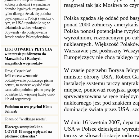
reagował tak jak Moskwa to czyn
kobiety z dziećmi i wysadzanie
domów legalnych imigrantów
tylko dlatego, że tak się podoba
Polska zgadza się oddać pod bas
psychopatom z Policji świadczy o
tym, że USA upodobniło się w
ponad 2000 żołnierzy amerykańsk
działaniach wobec własnych
Polska ponosi potencjalne ryzyk
obywateli - do postępowania
wyrzutniom, rozrzuconym po całej
Izraela wobec Palestyńczyków.
nuklearnych. Większość Polaków 
LIST OTWARTY-PETYCJA
Warszawie jest posłuszny Waszyn
w interesie publicznym do
Europejczycy nie chcą takiego ry
Marszałków i Radnych
wszystkich województw
W czasie pogrzebu Borysa Jelcyn
Drogi Czytelniku!
Jeśli chcesz wzmocnić
minister obrony USA, Robert Ga
oddziaływanie poniższego pisma-
instalację systemu tarczy antyrak
petycji, to możesz wysłać takie
miejsce, ponieważ rosyjska gospo
samo albo podobne pismo-petycję
od siebie lub większej liczby osób
sprywatyzowana w ręce międzyna
lub od organizacji.
nuklearnego jest pod znakiem zap
Podobno to ten psychol Klaus
dominację świata przez USA, szc
Schwab
To ten od "wielkiego resetu".
W dniu 16 kwetnia 2007, departa
Dlaczego szczepionki na
USA w Polsce dziesięciu wyrzutn
COVID-19 mogą wpływać na
tarczy w silosach i stacje radar
płodność człowieka?