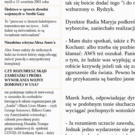
myśli o 11 września 2001 roku
tak się boicie dodać tego "i do
wzburzony o. Rydzyk.
Śledztwo w sprawie zbrodni
wojennych w Strefie Gazy
Dyrektor Radia Maryja podkreśl
To "pierwsze w historii ludobójstwo
transmitowane na żywo... Jeśli
wyborców, zaniechało realizacji
ludzie są nieświadomi, to są
świadomie nieświadomi"
- Mam dużo spotkań, także z Po
Niezależna witryna Alexa Jones'a
Kochani: albo trzeba się pozbie
Alex Jones należy do nielicznych
kłamać: AWS też oszukał. Panie
ludzi na świecie którzy mają odwagę
o tym, że ludzie was wyplują; a
mówić prawdę o antyspołecznej
konspiracji
robicie krzywdę jeżeli tak się z
CZY ROZUMIESZ SKĄD
zgorszenie dla świata. Pewno b
ZAMIESZKI I PRÓBA
ale przykazania są bardzo jasne
WYWOŁANIA WOJNY
DOMOWEJ W USA?
nie podejmuje żadnych interwencji
w stosunku do osobników
Marek Jurek, odpowiadając dyr
kierujących takimi organizacjami jak
się w podobnym tonie słuchacz
„Antifa” i Black Lives Matter – czyli
wyciągać pochopnych wniosków
George Sorosowi, Billowi Gates
czy Amerykański wirusolog i
członek powołanej przez
- Ja rozumiem uczucie zawodu, 
administrację Donalda Trumpa
grupy zadaniowej ds. epidemii
Jednak jedno wydarzenie nie p
COVID-19 Anthony Fauci – który