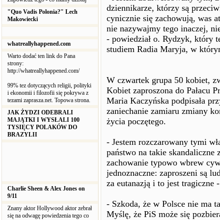
dziennikarze, którzy są przec
"Quo Vadis Polonia?" Lech
cynicznie się zachowują, was ata
Makowiecki
nie nazywajmy tego inaczej, ni
- powiedział o. Rydzyk, który t
whatreallyhappened.com
studiem Radia Maryja, w który
Warto dodać ten link do Pana
strony:
http://whatreallyhappened.com/
W czwartek grupa 50 kobiet, zw
99% tez dotyczących religii, polityki
Kobiet zaproszona do Pałacu P
i ekonomii i filozofii się pokrywa z
Maria Kaczyńska podpisała przy
tezami zaprasza.net. Topowa strona.
zaniechanie zamiaru zmiany ko
JAK ŻYDZI ODEBRALI
MAJĄTKI I WYSŁALI 100
życia poczętego.
TYSIĘCY POLAKÓW DO
BRAZYLII
- Jestem rozczarowany tymi wła
państwo na takie skandaliczne 
zachowanie typowo wbrew cywili
jednoznaczne: zaproszeni są lu
za eutanazją i to jest tragiczne
Charlie Sheen & Alex Jones on
9/11
- Szkoda, że w Polsce nie ma tak
Znany aktor Hollywood aktor zebrał
Myślę, że PiS może się pozbier
się na odwagę powiedzenia tego co