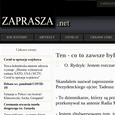
ZAPRASZ
KIM JESTEŚMY
ARTYKUŁY
COVID-19
CIEKAWE LINKI
Ciekawe strony
Ten - co to zawsze b
Covid to operacja wojskowa
O. Rydzyk: Jestem rozcza
Nowa holenderska minister zdrowia
wyznaje: „Musimy wykonywać
rozkazy NATO, USA i NCTV;
Covid to operacja wojskowa”
Skandalem nazwał zaproszenie 
Debata ws. pandemii COVID-
Prezydenckiego ojciec Tadeusz
19!
Sytuacja w Polsce i na świecie!
- To dziennikarze, którzy są 
Klimczewski, Socha, Giorganni!
przekonywał na antenie Radia M
Ceremonia otwarcia tunelu
drogowego św. Gotarda
- Jestem zbulwersowany tym, ż
Zapowiedź tego - co mamy dzisiaj