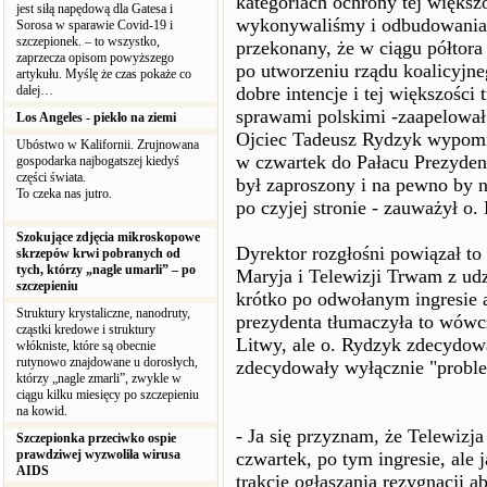
kategoriach ochrony tej większoś
jest siłą napędową dla Gatesa i
wykonywaliśmy i odbudowania 
Sorosa w sparawie Covid-19 i
szczepionek. – to wszystko,
przekonany, że w ciągu półtora
zaprzecza opisom powyższego
po utworzeniu rządu koalicyjn
artykułu. Myślę że czas pokaże co
dalej…
dobre intencje i tej większości 
sprawami polskimi -zaapelował
Los Angeles - piekło na ziemi
Ojciec Tadeusz Rydzyk wypomn
Ubóstwo w Kalifornii. Zrujnowana
w czwartek do Pałacu Prezydenc
gospodarka najbogatszej kiedyś
części świata.
był zaproszony i na pewno by n
To czeka nas jutro.
po czyjej stronie - zauważył o.
Szokujące zdjęcia mikroskopowe
Dyrektor rozgłośni powiązał t
skrzepów krwi pobranych od
tych, którzy „nagle umarli” – po
Maryja i Telewizji Trwam z u
szczepieniu
krótko po odwołanym ingresie 
Struktury krystaliczne, nanodruty,
prezydenta tłumaczyła to wów
cząstki kredowe i struktury
Litwy, ale o. Rydzyk zdecydow
włókniste, które są obecnie
rutynowo znajdowane u dorosłych,
zdecydowały wyłącznie "proble
którzy „nagle zmarli”, zwykle w
ciągu kilku miesięcy po szczepieniu
na kowid.
- Ja się przyznam, że Telewiz
Szczepionka przeciwko ospie
prawdziwej wyzwoliła wirusa
czwartek, po tym ingresie, ale
AIDS
trakcie ogłaszania rezygnacji a