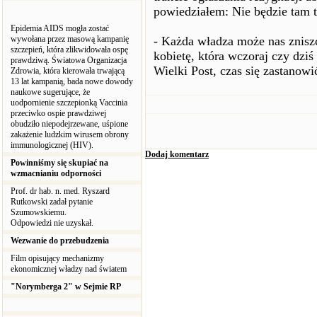
powiedziałem: Nie będzie tam t
Epidemia AIDS mogła zostać
wywołana przez masową kampanię
- Każda władza może nas zniszc
szczepień, która zlikwidowała ospę
kobietę, która wczoraj czy dziś
prawdziwą. Światowa Organizacja
Wielki Post, czas się zastanowi
Zdrowia, która kierowała trwającą
13 lat kampanią, bada nowe dowody
naukowe sugerujące, że
uodpornienie szczepionką Vaccinia
przeciwko ospie prawdziwej
obudziło niepodejrzewane, uśpione
zakażenie ludzkim wirusem obrony
immunologicznej (HIV).
Dodaj komentarz
Powinniśmy się skupiać na
wzmacnianiu odporności
Prof. dr hab. n. med. Ryszard
Rutkowski zadał pytanie
Szumowskiemu.
Odpowiedzi nie uzyskał.
Wezwanie do przebudzenia
Film opisujący mechanizmy
ekonomicznej władzy nad światem
"Norymberga 2" w Sejmie RP