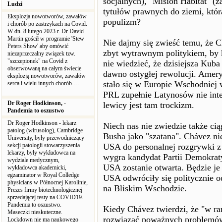
socjalnych), "Mision Habitat" (
Ludzi
tytułów prawnych do ziemi, któr
Eksplozja nowotworów, zawałów
populizm?
i chorób po zastrzykach na Covid.
W dn. 8 lutego 2023 r. Dr David
Martin gościł w programie 'Stew
Nie dajmy się zwieść temu, że C
Peters Show' aby omówić
zbyt wytrawnym politykiem, by 
niezaprzeczalny związek tzw.
"szczepionek" na Covid z
nie wiedzieć, że dzisiejsza Kuba
obserwowaną na całym świecie
dawno ostygłej rewolucji. Amery
eksplozją nowotworów, zawałów
stało się w Europie Wschodniej w
serca i wielu innych chorób.…
PRL zupełnie Latynosów nie inte
Dr Roger Hodkinson, -
lewicy jest tam trockizm.
Pandemia to oszustwo
Dr Roger Hodkinson - lekarz
Niech nas nie zwiedzie także ci
patolog (wirusolog), Cambridge
Busha jako "szatana". Chávez n
University, były przewodniczący
sekcji patologii stowarzyszenia
USA do personalnej rozgrywki 
lekarzy, były wykładowca na
wygra kandydat Partii Demokrat
wydziale medycznym,
USA zostanie otwarta. Będzie je 
wykładowca akademicki,
egzaminator w Royal Colledge
USA odwróciły się politycznie 
physicians w Północnej Karolinie,
na Bliskim Wschodzie.
Prezes firmy biotechnologicznej
sprzedającej testy na COVID19.
Pandemia to oszustwo.
Kiedy Chávez twierdzi, że "w r
Maseczki nieskuteczne.
rozwiązać poważnych problemów
Lockdown nie ma naukowego