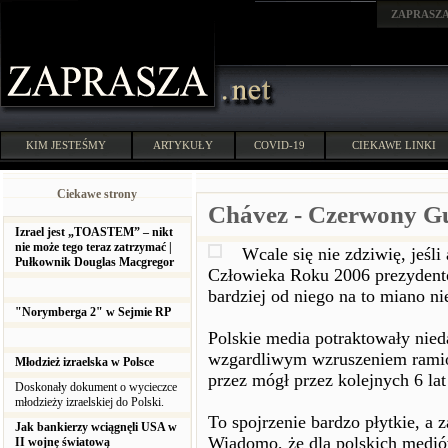
ZAPRASZ
KIM JESTEŚMY
ARTYKUŁY
COVID-19
CIEKAWE LINKI
Ciekawe strony
Chávez - Czerwony G
Izrael jest „TOASTEM” – nikt
nie może tego teraz zatrzymać |
Wcale się nie zdziwię, jeś
Pułkownik Douglas Macgregor
Człowieka Roku 2006 prezydent
bardziej od niego na to miano ni
"Norymberga 2" w Sejmie RP
Polskie media potraktowały nie
wzgardliwym wzruszeniem ramion
Młodzież izraelska w Polsce
przez mógł przez kolejnych 6 lat
Doskonały dokument o wycieczce
młodzieży izraelskiej do Polski.
To spojrzenie bardzo płytkie, 
Jak bankierzy wciągnęli USA w
Wiadomo, że dla polskich mediów
II wojnę światową