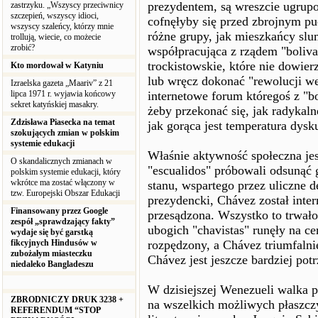
prezydentem, są wreszcie ugrupo
zastrzyku. „Wszyscy przeciwnicy
szczepień, wszyscy idioci,
cofnęłyby się przed zbrojnym pu
wszyscy szaleńcy, którzy mnie
różne grupy, jak mieszkańcy slu
trollują, wiecie, co możecie
zrobić?
współpracująca z rządem "boliv
trockistowskie, które nie dowier
Kto mordował w Katyniu
lub wręcz dokonać "rewolucji we
Izraelska gazeta „Maariv” z 21
lipca 1971 r. wyjawia końcowy
internetowe forum któregoś z "b
sekret katyńskiej masakry.
żeby przekonać się, jak radykaln
Zdzisława Piasecka na temat
jak gorąca jest temperatura dysku
szokujących zmian w polskim
systemie edukacji
Właśnie aktywność społeczna je
O skandalicznych zmianach w
"escualidos" próbowali odsuną
polskim systemie edukacji, który
wkrótce ma zostać włączony w
stanu, wspartego przez uliczne 
tzw. Europejski Obszar Edukacji
prezydencki, Chávez został inte
Finansowany przez Google
przesądzona. Wszystko to trwał
zespół „sprawdzający fakty”
ubogich "chavistas" runęły na c
wydaje się być garstką
fikcyjnych Hindusów w
rozpędzony, a Chávez triumfalnie
zubożałym miasteczku
Chávez jest jeszcze bardziej po
niedaleko Bangladeszu
W dzisiejszej Wenezueli walka p
ZBRODNICZY DRUK 3238 +
na wszelkich możliwych płaszcz
REFERENDUM “STOP