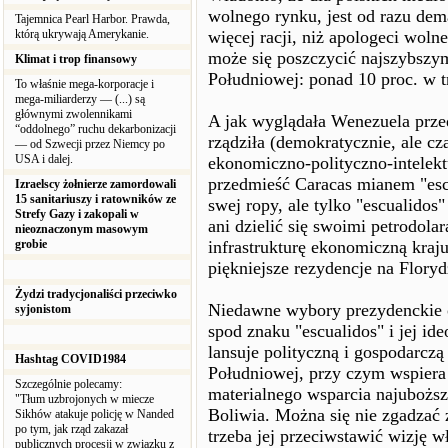
wolnego rynku, jest od razu dem
Tajemnica Pearl Harbor. Prawda,
którą ukrywają Amerykanie.
więcej racji, niż apologeci wol
może się poszczycić najszybsz
Klimat i trop finansowy
Południowej: ponad 10 proc. w t
To właśnie mega-korporacje i
mega-miliarderzy — (...) są
głównymi zwolennikami
A jak wyglądała Wenezuela prze
“oddolnego” ruchu dekarbonizacji
rządziła (demokratycznie, ale c
— od Szwecji przez Niemcy po
USA i dalej.
ekonomiczno-polityczno-intelektu
przedmieść Caracas mianem "escu
Izraelscy żołnierze zamordowali
15 sanitariuszy i ratowników ze
swej ropy, ale tylko "escualidos"
Strefy Gazy i zakopali w
ani dzielić się swoimi petrodol
nieoznaczonym masowym
grobie
infrastrukturę ekonomiczną kraj
piękniejsze rezydencje na Florydz
Żydzi tradycjonaliści przeciwko
Niedawne wybory prezydenckie 
syjonistom
spod znaku "escualidos" i jej 
lansuje polityczną i gospodarcz
Hashtag COVID1984
Południowej, przy czym wspiera 
Szczególnie polecamy:
materialnego wsparcia najubożs
"Tłum uzbrojonych w miecze
Boliwia. Można się nie zgadzać 
Sikhów atakuje policję w Nanded
po tym, jak rząd zakazał
trzeba jej przeciwstawić wizję 
publicznych procesji w związku z