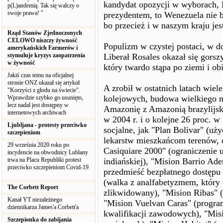
kandydat opozycji w wyborach, M
p(L)andemią. Tak się walczy o
swoje prawa! "
prezydentem, to Wenezuela nie 
bo przecież i w naszym kraju jes
Rząd Stanów Zjednoczonych
CELOWO niszczy żywność
Populizm w czystej postaci, w 
amerykańskich Farmerów i
stymuluje kryzys zaopatrzenia
Liberał Rosales okazał się gor
w żywność
który twardo stąpa po ziemi i obi
Jakiś czas temu na oficjalnej
stronie ONZ ukazał się artykuł
A zrobił w ostatnich latach wie
"Korzyści z głodu na świecie".
kolejowych, budowa wielkiego m
Wprawdzie szybko go usunięto,
lecz nadal jest dostępny w
Amazonię z Amazonią brazylijsk
internetowych archiwach
w 2004 r. i o kolejne 26 proc. w
Ljubljana - protesty przeciwko
socjalne, jak "Plan Bolivar" (uż
szczepieniom
lekarstw mieszkańcom terenów, o
29 września 2020 roku po
Casiquiare 2000" (ograniczenie 
incydencie na obwodnicy Lublany
trwa na Placu Republiki protest
indiańskiej), "Mision Barrio Ade
przeciwko szczepieniom Covid-19
przedmieść bezpłatnego dostępu
(walka z analfabetyzmem, który 
The Corbett Report
zlikwidowany), "Mision Ribas" 
Kanał YT niezależnego
"Mision Vuelvan Caras" (progra
dziennikarza James'a Corbett'a
kwalifikacji zawodowych), "Mis
Szczepionka do zabijania