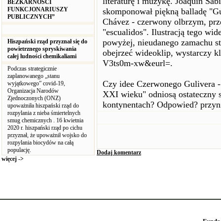
literaturę i muzykę. Joaquin Sab
BEZKARNOŚCI
FUNKCJONARIUSZY
skomponował piękną balladę "Gul
PUBLICZNYCH”
Chávez - czerwony olbrzym, prz
"escualidos". Ilustracją tego w
powyżej, nieudanego zamachu sta
Hiszpański rząd przyznał się do
powietrznego spryskiwania
obejrzeć wideoklip, wystarczy 
całej ludności chemikaliami
V3ts0m-xw&eurl=.
Podczas strategicznie
zaplanowanego „stanu
Czy idee Czerwonego Gulivera 
wyjątkowego” covid-19,
Organizacja Narodów
XXI wieku" odniosą ostateczny s
Zjednoczonych (ONZ)
kontynentach? Odpowied? przynie
upoważniła hiszpański rząd do
rozpylania z nieba śmiertelnych
smug chemicznych . 16 kwietnia
2020 r. hiszpański rząd po cichu
przyznał, że upoważnił wojsko do
rozpylania biocydów na całą
populację.
Dodaj komentarz
więcej ->