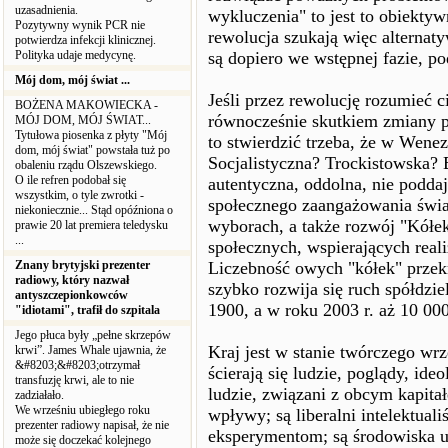
uzasadnienia.
wykluczenia" to jest to obiekty
Pozytywny wynik PCR nie
rewolucja szukają więc alterna
potwierdza infekcji klinicznej.
Polityka udaje medycynę.
są dopiero we wstępnej fazie, po
Mój dom, mój świat ...
Jeśli przez rewolucję rozumieć c
BOŻENA MAKOWIECKA -
równocześnie skutkiem zmiany p
MÓJ DOM, MÓJ ŚWIAT...
Tytułowa piosenka z płyty "Mój
to stwierdzić trzeba, że w Wenez
dom, mój świat" powstała tuż po
Socjalistyczna? Trockistowska?
obaleniu rządu Olszewskiego.
O ile refren podobał się
autentyczna, oddolna, nie poddaj
wszystkim, o tyle zwrotki -
społecznego zaangażowania św
niekoniecznie... Stąd opóźniona o
wyborach, a także rozwój "Kółek
prawie 20 lat premiera teledysku
...
społecznych, wspierających real
Znany brytyjski prezenter
Liczebność owych "kółek" przek
radiowy, który nazwał
szybko rozwija się ruch spółdzie
antyszczepionkowców
1900, a w roku 2003 r. aż 10 000
"idiotami", trafił do szpitala
Jego płuca były „pełne skrzepów
Kraj jest w stanie twórczego wr
krwi”. James Whale ujawnia, że
&#8203;&#8203;otrzymał
ścierają się ludzie, poglądy, ide
transfuzję krwi, ale to nie
ludzie, związani z obcym kapita
zadziałało.
We wrześniu ubiegłego roku
wpływy; są liberalni intelektua
prezenter radiowy napisał, że nie
eksperymentom; są środowiska u
może się doczekać kolejnego