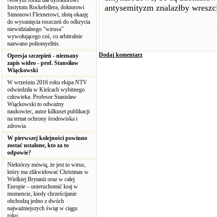
Nowym Jorku dał dyrektorowi
antysemityzm znalazłby wreszci
Instytutu Rockefellera, doktorowi
Simonowi Flexnerowi, złotą okazję
do wysunięcia roszczeń do odkrycia
niewidzialnego “wirusa”
wywołującego coś, co arbitralnie
nazwano poliomyelitis.
Dodaj komentarz
Opresja szczepień - nieznany
zapis wideo - prof. Stansiław
Wiąckowski
W wrześniu 2016 roku ekipa NTV
odwiedziła w Kielcach wybitnego
człowieka. Profesor Stanisław
Wiąckowski to odważny
naukowiec, autor kilkuset publikacji
na temat ochrony środowiska i
zdrowia.
W pierwszej kolejności powinno
zostać ustalone, kto za to
odpowie?
Niektórzy mówią, że jest to wirus,
który ma zlikwidować Christmas w
Wielkiej Brytanii oraz w całej
Europie – unieruchomić kraj w
momencie, kiedy chrześcijanie
obchodzą jedno z dwóch
najważniejszych świąt w ciągu
roku