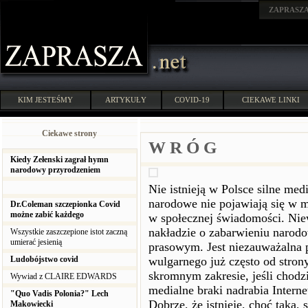
ZAPRASZ
KIM JESTEŚMY
ARTYKUŁY
COVID-19
CIEKAWE LINKI
Ciekawe strony
W R Ó G
Kiedy Zełenski zagrał hymn
narodowy przyrodzeniem
Nie istnieją w Polsce silne me
narodowe nie pojawiają się w m
Dr.Coleman szczepionka Covid
możne zabić każdego
w społecznej świadomości. Nie
nakładzie o zabarwieniu narod
Wszystkie zaszczepione istot zaczną
umierać jesienią
prasowym. Jest niezauważalna p
Ludobójstwo covid
wulgarnego już często od stro
skromnym zakresie, jeśli chodzi
Wywiad z CLAIRE EDWARDS
medialne braki nadrabia Intern
"Quo Vadis Polonia?" Lech
Dobrze, że istnieje, choć tak
Makowiecki