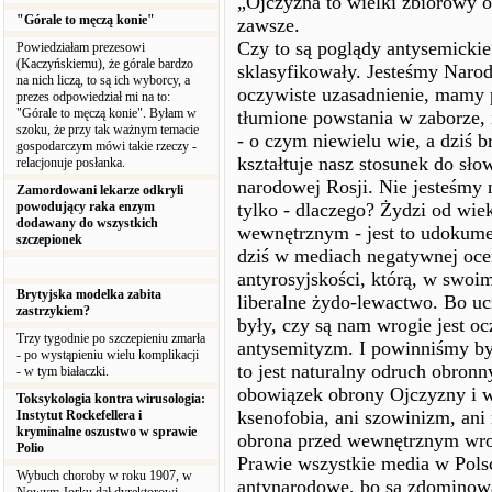
„Ojczyzna to wielki zbiorowy 
"Górale to męczą konie"
zawsze.
Czy to są poglądy antysemickie
Powiedziałam prezesowi
(Kaczyńskiemu), że górale bardzo
sklasyfikowały. Jesteśmy Narod
na nich liczą, to są ich wyborcy, a
oczywiste uzasadnienie, mamy p
prezes odpowiedział mi na to:
"Górale to męczą konie". Byłam w
tłumione powstania w zaborze,
szoku, że przy tak ważnym temacie
- o czym niewielu wie, a dziś b
gospodarczym mówi takie rzeczy -
kształtuje nasz stosunek do słow
relacjonuje posłanka.
narodowej Rosji. Nie jesteśmy n
Zamordowani lekarze odkryli
powodujący raka enzym
tylko - dlaczego? Żydzi od wi
dodawany do wszystkich
wewnętrznym - jest to udokume
szczepionek
dziś w mediach negatywnej oce
antyrosyjskości, którą, w swoim
Brytyjska modelka zabita
liberalne żydo-lewactwo. Bo ucz
zastrzykiem?
były, czy są nam wrogie jest o
Trzy tygodnie po szczepieniu zmarła
antysemityzm. I powinniśmy b
- po wystąpieniu wielu komplikacji
to jest naturalny odruch obro
- w tym białaczki.
obowiązek obrony Ojczyzny i wsz
Toksykologia kontra wirusologia:
ksenofobia, ani szowinizm, ani 
Instytut Rockefellera i
kryminalne oszustwo w sprawie
obrona przed wewnętrznym wr
Polio
Prawie wszystkie media w Polsce
Wybuch choroby w roku 1907, w
antynarodowe, bo są zdominowa