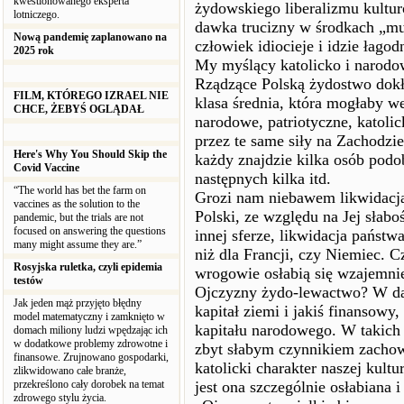
kwestionowanego eksperta
żydowskiego liberalizmu kultu
lotniczego.
dawka trucizny w środkach „m
Nową pandemię zaplanowano na
człowiek idiocieje i idzie łagod
2025 rok
My myślący katolicko i narod
Rządzące Polską żydostwo dokła
FILM, KTÓREGO IZRAEL NIE
klasa średnia, która mogłaby w
CHCE, ŻEBYŚ OGLĄDAŁ
narodowe, patriotyczne, katolic
przez te same siły na Zachodzi
Here's Why You Should Skip the
każdy znajdzie kilka osób podo
Covid Vaccine
następnych kilka itd.
“The world has bet the farm on
Grozi nam niebawem likwidacja 
vaccines as the solution to the
Polski, ze względu na Jej słabo
pandemic, but the trials are not
focused on answering the questions
innej sferze, likwidacja państw
many might assume they are.”
niż dla Francji, czy Niemiec. 
Rosyjska ruletka, czyli epidemia
wrogowie osłabią się wzajemnie 
testów
Ojczyzny żydo-lewactwo? W daw
Jak jeden mąż przyjęto błędny
kapitał ziemi i jakiś finansowy,
model matematyczny i zamknięto w
kapitału narodowego. W takich
domach miliony ludzi wpędzając ich
w dodatkowe problemy zdrowotne i
zbyt słabym czynnikiem zacho
finansowe. Zrujnowano gospodarki,
katolicki charakter naszej kult
zlikwidowano całe branże,
przekreślono cały dorobek na temat
jest ona szczególnie osłabiana 
zdrowego stylu życia.