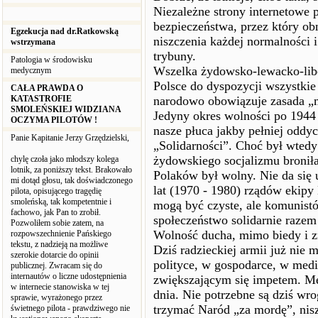
Niezależne strony internetowe p
bezpieczeństwa, przez który ob
Egzekucja nad dr.Ratkowską
niszczenia każdej normalności i
wstrzymana
trybuny.
Patologia w środowisku
Wszelka żydowsko-lewacko-libe
medycznym
Polsce do dyspozycji wszystkie 
CAŁA PRAWDA O
KATASTROFIE
narodowo obowiązuje zasada „
SMOLEŃSKIEJ WIDZIANA
Jedyny okres wolności po 1944 
OCZYMA PILOTÓW !
nasze płuca jakby pełniej oddych
Panie Kapitanie Jerzy Grzędzielski,
„Solidarności”. Choć był wtedy
żydowskiego socjalizmu broniła
chylę czoła jako młodszy kolega
lotnik, za poniższy tekst. Brakowało
Polaków był wolny. Nie da się u
mi dotąd głosu, tak doświadczonego
lat (1970 - 1980) rządów ekipy
pilota, opisującego tragędię
smoleńską, tak kompetentnie i
mogą być czyste, ale komunistó
fachowo, jak Pan to zrobił.
społeczeństwo solidarnie razem
Pozwoliłem sobie zatem, na
Wolność ducha, mimo biedy i 
rozpowszechnienie Pańskiego
tekstu, z nadzieją na możliwe
Dziś radzieckiej armii już nie 
szerokie dotarcie do opinii
polityce, w gospodarce, w medi
publicznej. Zwracam się do
internautów o liczne udostępnienia
zwiększającym się impetem. Me
w internecie stanowiska w tej
dnia. Nie potrzebne są dziś wrog
sprawie, wyrażonego przez
trzymać Naród „za mordę”, nis
świetnego pilota - prawdziwego nie