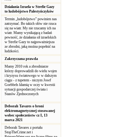
Działania Izraela w Strefie Gazy
to ludobójstwo Palestyńczyków
Termin „ludobójstwo” powinien nas
zatrzymać. Bo takich słów nie rzuca
się na wiatr. My nie rzucamy ich na
wiatr. Mamy wynikającą z badań
pewność, że działania sił izraelskich
w Strefie Gazy to najpoważniejsza
ze zbrodni, jaką można popełnić na
ludzkości.
Zakrzyczana prawda
Mamy 2010 rok a zbrodniarze
którzy doprowadzili do wielu wojen
i kryzysu światowego w w dalszym
ciągu - z tupetem - niczym Josef
Goebbels kłamią w oczy w kwestii
sytuacji gospodarczej świata i
Stanów Zjednoczonych
Deborah Tavares o broni
elektromagnetycznej stosowanej
wobec społeczeństw cz I, 13
marca 2021
Deborah Tavares z portalu
StopTheCrime.net i
PrimaryWater.org ma liczne filmy na