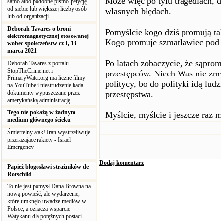
Może więc po tylu tragediach, d
samo albo podobne pismo-petycję
od siebie lub większej liczby osób
własnych błędach.
lub od organizacji.
Deborah Tavares o broni
Pomyślcie kogo dziś promują t
elektromagnetycznej stosowanej
Kogo promuje szmatławiec pod 
wobec społeczeństw cz I, 13
marca 2021
Po latach zobaczycie, że sąpro
Deborah Tavares z portalu
StopTheCrime.net i
przestępców. Niech Was nie zmy
PrimaryWater.org ma liczne filmy
politycy, bo do polityki idą lu
na YouTube i niestrudzenie bada
dokumenty wypuszczane przez
przestępstwa.
amerykańską administrację.
Tego nie pokażą w żadnym
Myślcie, myślcie i jeszcze raz m
medium głównego ścieku
Śmiertelny atak! Iran wystrzeliwuje
przerażające rakiety - Israel
Emergency
Dodaj komentarz
Papież błogosławi strażników de
Rotschild
To nie jest pomysł Dana Browna na
nową powieść, ale wydarzenie,
które umknęło uwadze mediów w
Polsce, a oznacza wsparcie
Watykanu dla potężnych postaci