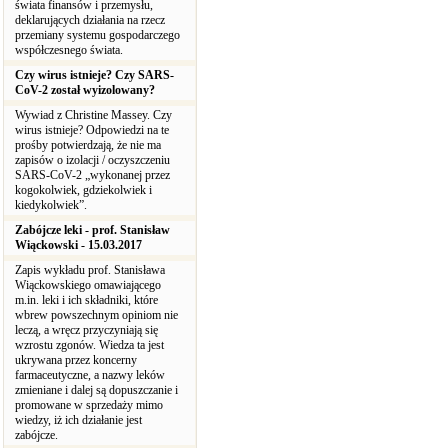
świata finansów i przemysłu,
deklarujących działania na rzecz
przemiany systemu gospodarczego
współczesnego świata.
Czy wirus istnieje? Czy SARS-
CoV-2 został wyizolowany?
Wywiad z Christine Massey. Czy
wirus istnieje? Odpowiedzi na te
prośby potwierdzają, że nie ma
zapisów o izolacji / oczyszczeniu
SARS-CoV-2 „wykonanej przez
kogokolwiek, gdziekolwiek i
kiedykolwiek”.
Zabójcze leki - prof. Stanisław
Wiąckowski - 15.03.2017
Zapis wykładu prof. Stanisława
Wiąckowskiego omawiającego
m.in. leki i ich składniki, które
wbrew powszechnym opiniom nie
leczą, a wręcz przyczyniają się
wzrostu zgonów. Wiedza ta jest
ukrywana przez koncerny
farmaceutyczne, a nazwy leków
zmieniane i dalej są dopuszczanie i
promowane w sprzedaży mimo
wiedzy, iż ich działanie jest
zabójcze.