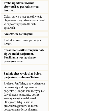
Próba upodmiotowienia
obywateli za pośrednictwem
internetu
Celem serwisu jest umożliwienie
obywatelom wyrażenia swojej woli
w najważniejszych dla nich
sprawach.
Aresztować Netanjahu
Protest w Warszawie po decyzji
Rządu.
Szkodliwe skutki szczepień dały
się we znaki pacjentom.
Powikłania występują po
pewnym czasie
Sąd nie chce wysłuchać byłych
pacjentów profesora Talara
Profesor Jan Talar, z powodzeniem
przywracający do sprawności
pacjentów, którym inni medycy nie
dawali szans przeżycia, po raz
kolejny stanąć musiał przed
Okręgową Izbą Lekarską
prowadzącą przeciwko niemu
postępowanie dyscyplinarne.