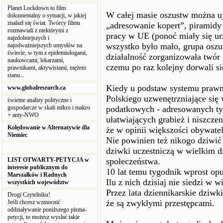
Planet Lockdown to film
W całej masie oszustw można ujr
dokumentalny o sytuacji, w jakiej
znalazł się świat. Twórcy filmu
„adresowanie kopert”, piramidy
rozmawiali z niektórymi z
pracy w UE (ponoć miały się ur
najzdolniejszych i
wszystko było mało, grupa oszu
najodważniejszych umysłów na
świecie, w tym z epidemiologami,
działalność zorganizowała twór
naukowcami, lekarzami,
czemu po raz kolejny dorwali si
prawnikami, aktywistami, mężem
stanu...
Kiedy u podstaw systemu prawne
www.globalresearch.ca
Polskiego uzwenętrzniające się
świetne analizy polityczne i
gospodarcze w skali mikro i makro
podatkowych - adresowanych ty
+ anty-NWO
ułatwiających grabież i niszcze
Kolędowanie w Alternatywie dla
że w opinii większości obywatel
Niemiec
Nie powinien też nikogo dziwić 
dziwki uczestniczą w wielkim d
LIST OTWARTY-PETYCJA w
społeczeństwa.
interesie publicznym do
10 lat temu tygodnik wprost op
Marszałków i Radnych
Ilu z nich dzisiaj nie siedzi w w
wszystkich województw
Przez lata dziennikarskie dziw
Drogi Czytelniku!
że są zwykłymi przestępcami.
Jeśli chcesz wzmocnić
oddziaływanie poniższego pisma-
petycji, to możesz wysłać takie