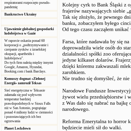
respiratorami rozpoczęto pseudo-
Kolejny cyrk to Bank Śląski 
pandemię
frajerów nazywających siebie „
Bankructwo Ukrainy
Tak się złożyło, że pewnego dn
banku, zobaczyłem byłego cinci
Od tego czasu zacząłem unikać 
Ujawnienie globalnej gospodarki
ludobójstwa w Gazie
W raporcie oskarża ponad 60
Farsa, które nadawała by się na
korporacji o „podtrzymywanie i
doprowadziła wiele osób do stan
czerpanie zysków z izraelskiej
działalności spółki zoo oferują
okupacji, apartheidu i
ludobójstwa”.
jedyne kilkaset dolarów. Frajerz
Do tych firm należą między innymi
dzięki któremu zakwaszali mleko
Google, Amazon, Hyundai,
Booking.com i bank Barclays.
zarobkiem.
Nie trudno się domyśleć, że nie
Komuszy dogmat «Zielonej
Energii» zamroził Teksas
Narodowe Fundusze Inwestycyjn
Sieć energetyczna w Teksasie
załamała się pod wpływem
żywot wielu przedsiębiorstw i 
temperatur bardziej
z Was dało się nabrać na bajkę 
prawdopodobnych w Sioux Falls
niż w San Antonio, pogrążając
narodowego.
ponad 4 miliony ludzi w ciemności
i pozostawiających ich bez
Reforma Emerytalna to horror kt
ogrzewania
będziecie mieli sił do walki.
Planet Lockdown