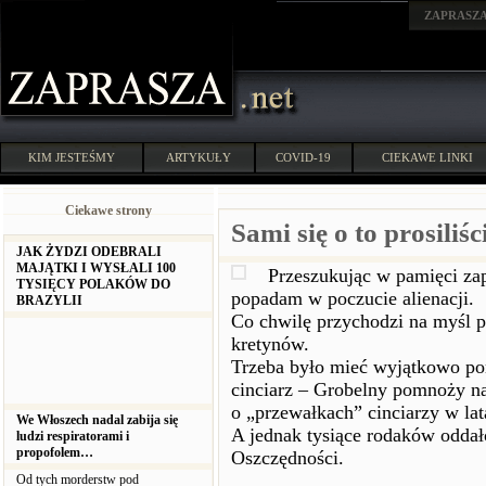
ZAPRASZ
KIM JESTEŚMY
ARTYKUŁY
COVID-19
CIEKAWE LINKI
Ciekawe strony
Sami się o to prosiliśc
JAK ŻYDZI ODEBRALI
MAJĄTKI I WYSŁALI 100
Przeszukując w pamięci zap
TYSIĘCY POLAKÓW DO
popadam w poczucie alienacji.
BRAZYLII
Co chwilę przychodzi na myśl py
kretynów.
Trzeba było mieć wyjątkowo pom
cinciarz – Grobelny pomnoży na
o „przewałkach” cinciarzy w lat
We Włoszech nadal zabija się
A jednak tysiące rodaków oddał
ludzi respiratorami i
propofolem…
Oszczędności.
Od tych morderstw pod