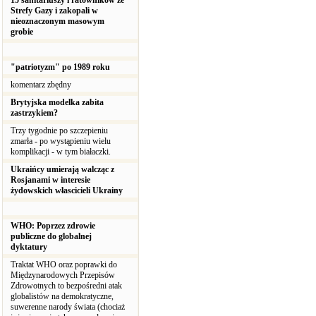
15 sanitariuszy i ratowników ze
Strefy Gazy i zakopali w
nieoznaczonym masowym
grobie
"patriotyzm" po 1989 roku
komentarz zbędny
Brytyjska modelka zabita
zastrzykiem?
Trzy tygodnie po szczepieniu
zmarła - po wystąpieniu wielu
komplikacji - w tym białaczki.
Ukraińcy umierają walcząc z
Rosjanami w interesie
żydowskich włascicieli Ukrainy
WHO: Poprzez zdrowie
publiczne do globalnej
dyktatury
Traktat WHO oraz poprawki do
Międzynarodowych Przepisów
Zdrowotnych to bezpośredni atak
globalistów na demokratyczne,
suwerenne narody świata (chociaż