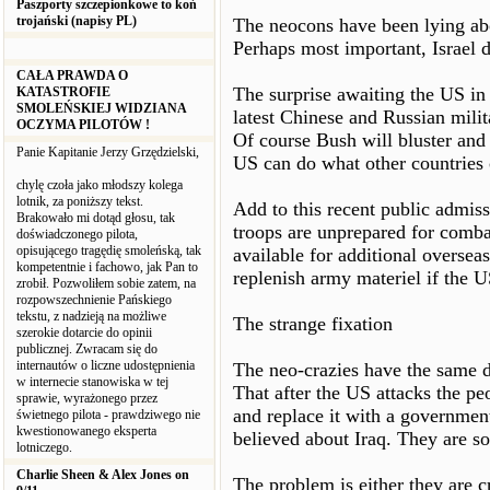
Paszporty szczepionkowe to koń
trojański (napisy PL)
The neocons have been lying abo
Perhaps most important, Israel 
CAŁA PRAWDA O
The surprise awaiting the US in I
KATASTROFIE
SMOLEŃSKIEJ WIDZIANA
latest Chinese and Russian milita
OCZYMA PILOTÓW !
Of course Bush will bluster and
Panie Kapitanie Jerzy Grzędzielski,
US can do what other countries 
chylę czoła jako młodszy kolega
lotnik, za poniższy tekst.
Add to this recent public admiss
Brakowało mi dotąd głosu, tak
troops are unprepared for comba
doświadczonego pilota,
opisującego tragędię smoleńską, tak
available for additional overseas 
kompetentnie i fachowo, jak Pan to
replenish army materiel if the 
zrobił. Pozwoliłem sobie zatem, na
rozpowszechnienie Pańskiego
tekstu, z nadzieją na możliwe
The strange fixation
szerokie dotarcie do opinii
publicznej. Zwracam się do
internautów o liczne udostępnienia
The neo-crazies have the same d
w internecie stanowiska w tej
That after the US attacks the p
sprawie, wyrażonego przez
and replace it with a government
świetnego pilota - prawdziwego nie
kwestionowanego eksperta
believed about Iraq. They are so 
lotniczego.
Charlie Sheen & Alex Jones on
The problem is either they are c