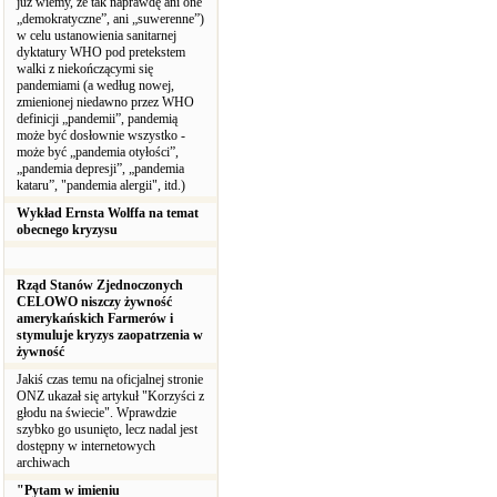
już wiemy, że tak naprawdę ani one
„demokratyczne”, ani „suwerenne”)
w celu ustanowienia sanitarnej
dyktatury WHO pod pretekstem
walki z niekończącymi się
pandemiami (a według nowej,
zmienionej niedawno przez WHO
definicji „pandemii”, pandemią
może być dosłownie wszystko -
może być „pandemia otyłości”,
„pandemia depresji”, „pandemia
kataru”, "pandemia alergii", itd.)
Wykład Ernsta Wolffa na temat
obecnego kryzysu
Rząd Stanów Zjednoczonych
CELOWO niszczy żywność
amerykańskich Farmerów i
stymuluje kryzys zaopatrzenia w
żywność
Jakiś czas temu na oficjalnej stronie
ONZ ukazał się artykuł "Korzyści z
głodu na świecie". Wprawdzie
szybko go usunięto, lecz nadal jest
dostępny w internetowych
archiwach
"Pytam w imieniu