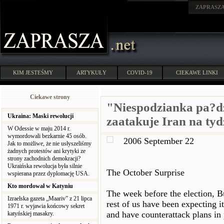
ZAPRASZ
KIM JESTEŚMY
ARTYKUŁY
COVID-19
CIEKAWE LINKI
Ciekawe strony
"Niespodzianka pa?d
Ukraina: Maski rewolucji
zaatakuje Iran na ty
W Odessie w maju 2014 r.
wymordowali bezkarnie 45 osób.
2006 September 22
Jak to możliwe, że nie usłyszeliśmy
żadnych protestów ani krytyki ze
strony zachodnich demokracji?
Ukraińska rewolucja była silnie
The October Surprise
wspierana przez dyplomację USA.
Kto mordował w Katyniu
The week before the election, Bu
Izraelska gazeta „Maariv” z 21 lipca
rest of us have been expecting i
1971 r. wyjawia końcowy sekret
and have counterattack plans in 
katyńskiej masakry.