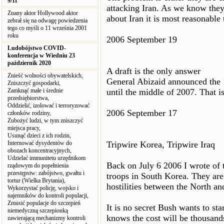
9/11
attacking Iran. As we know they 
Znany aktor Hollywood aktor
about Iran it is most reasonable
zebrał się na odwagę powiedzenia
tego co myśli o 11 września 2001
roku
2006 September 19
Ludobójstwo COVID-
konferencja w Wiedniu 23
październik 2020
A draft is the only answer
Znieść wolności obywatelskich,
General Abizaid announced the 14
Zniszczyć gospodarki,
Zamknąć małe i średnie
until the middle of 2007. That 
przedsiębiorstwa,
Oddzielić, izolować i terroryzować
2006 September 17
członków rodziny,
Zubożyć ludzi, w tym zniszczyć
miejsca pracy,
Usunąć dzieci z ich rodzin,
Internować dysydentów do
Tripwire Korea, Tripwire Iraq
obozach koncentracyjnych,
Udzielać immunitetu urzędnikom
Back on July 6 2006 I wrote of 
rządowym do popełnienia
przestępstw: zabójstwo, gwałtu i
troops in South Korea. They are
tortur (Wielka Brytania),
hostilities between the North an
Wykorzystać policję, wojsko i
najemników do kontroli populacji,
Zmusić populacje do szczepień
It is no secret Bush wants to sta
niemedyczną szczepionką
knows the cost will be thousand
zawierającą mechanizmy kontroli