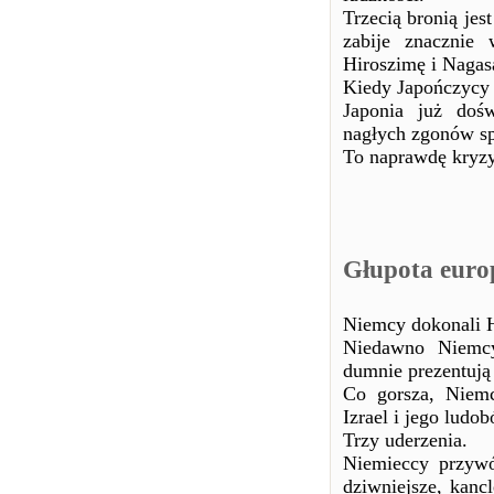
Trzecią bronią jes
zabije znacznie
Hiroszimę i Nagas
Kiedy Japończycy 
Japonia już dośw
nagłych zgonów s
To naprawdę kryzys
Głupota euro
Niemcy dokonali H
Niedawno Niemcy
dumnie prezentują
Co gorsza, Niemc
Izrael i jego ludo
Trzy uderzenia.
Niemieccy przywó
dziwniejsze, kanc