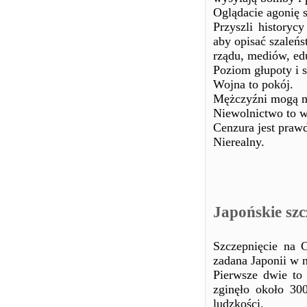
Oglądacie agonię s
Przyszli historyc
aby opisać szaleńs
rządu, mediów, edu
Poziom głupoty i s
Wojna to pokój.
Mężczyźni mogą mi
Niewolnictwo to w
Cenzura jest praw
Nierealny.
Japońskie szc
Szczepnięcie na 
zadana Japonii w n
Pierwsze dwie t
zginęło około 30
ludzkości.