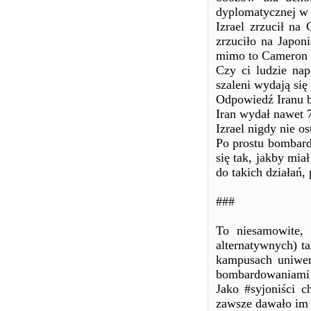
dyplomatycznej w
Izrael zrzucił na
zrzuciło na Japoni
mimo to Cameron uw
Czy ci ludzie nap
szaleni wydają się
Odpowiedź Iranu b
Iran wydał nawet 
Izrael nigdy nie os
Po prostu bombardu
się tak, jakby mi
do takich działań
###
To niesamowite,
alternatywnych) t
kampusach uniwer
bombardowaniami i 
Jako #syjoniści c
zawsze dawało im