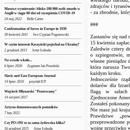
wielkiego narodu,
zdrajców i tyranów
Masowe wymieranie: blisko 180 000 osób zmarło w
- za zbrodnie, któ
Anglii w ciągu 60 dni od szczepienia COVID-19
24 maj 2022
Belle Carter
###
Confrontation of forces in Europe in 1939
30 kwiecień 2011
Iwo Cyprian Pogonowski
Zastanów się nad
15 kwietnia zapłac
W czyim interesie Kaczyński pojechał na Ukrainę?
Zaledwie cztery d
2 grudzień 2013
Artur Łoboda
o szpiegostwie, 
Na wesoło wkoło...
własne pieniądze 
6 lipiec 2020
Zygmunt Jan Prusiński
która narusza Two
każdym kroku.
Slavic and East European Journal
Jednocześnie rz
14 lipiec 2010
przysłał ICP
dolarów dla Izrae
flagą w salach 
Wojciech Młynarski "Przetrwamy"
Zjednoczone Amer
14 sierpień 2017
Zostałeś pokonany
Artysta demontowanych pomników
Nie masz już kraju
7 luty 2022
Prawdziwe „pow
przeprowadzone p
Czy PO i PiS to ta sama żydowska klika?
wojnę przeciwko 
16 grudzień 2015
Artur Łoboda