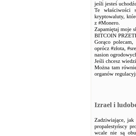
jeśli jesteś uchodź
Te właściwości s
kryptowaluty, któ
z #Monero.
Zapamiętaj moje s
BITCOIN PRZE
Gorąco polecam, 
oprócz #złota, #sre
nasion ogrodowyc
Jeśli chcesz wiedz
Można tam równie
organów regulacyj
Izrael i ludo
Zadziwiające, ja
propalestyńscy pr
wcale nie są obu