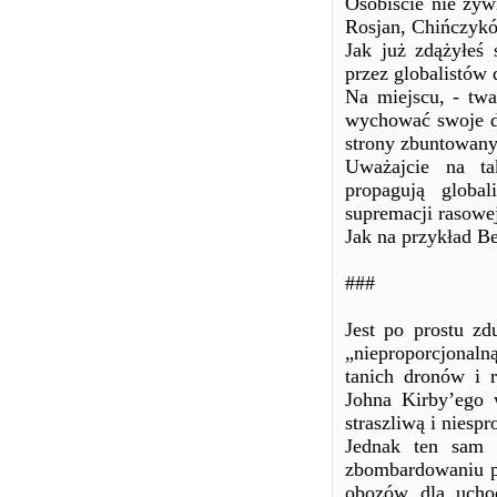
Osobiście nie żyw
Rosjan, Chińczykó
Jak już zdążyłeś 
przez globalistów 
Na miejscu, - twa
wychować swoje dz
strony zbuntowany
Uważajcie na ta
propagują global
supremacji rasowe
Jak na przykład B
###
Jest po prostu z
„nieproporcjonaln
tanich dronów i 
Johna Kirby’ego 
straszliwą i nies
Jednak ten sam 
zbombardowaniu po
obozów dla ucho