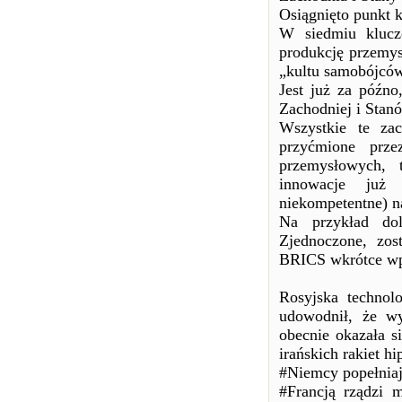
Osiągnięto punkt k
W siedmiu kluczo
produkcję przemys
„kultu samobójców”
Jest już za późno
Zachodniej i Stan
Wszystkie te zac
przyćmione prz
przemysłowych, 
innowacje już 
niekompetentne) na
Na przykład dol
Zjednoczone, zos
BRICS wkrótce wp
Rosyjska technol
udowodnił, że wy
obecnie okazała s
irańskich rakiet h
#Niemcy popełniaj
#Francją rządzi 