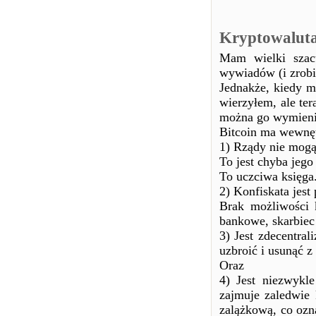
Kryptowalut
Mam wielki szac
wywiadów (i zrobię
Jednakże, kiedy m
wierzyłem, ale te
można go wymienić
Bitcoin ma wewnę
1) Rządy nie mogą
To jest chyba jego
To uczciwa księga
2) Konfiskata jest
Brak możliwości k
bankowe, skarbiec 
3) Jest zdecentral
uzbroić i usunąć z
Oraz
4) Jest niezwykl
zajmuje zaledwie 
zalążkową, co ozna