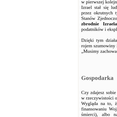
w pierwszej kolejn
Izrael stał się 
przez okrutnych 
Stanów Zjednoczo
zbrodnie Izrael
podatników i ekspl
Dzięki tym dział
rojem szumowiny i
„Musimy zachować
Gospodarka
Czy zdajesz sobi
w rzeczywistości 
Wygląda na to, ż
finansowaniu Wo
śmierci), albo 