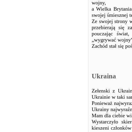
wojny,
a Wielka Brytani
swojej śmiesznej t
Ze swojej strony
przebierają się 
pouczając świat
„wygrywać wojny
Zachód stał się p
Ukraina
Zełenski z Ukrai
Ukrainie w taki sa
Ponieważ najwyraź
Ukrainy najwyraźni
Mam dla ciebie wi
Wystarczyło skie
kieszeni członków