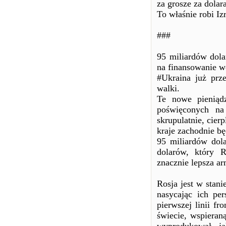
za grosze za dolara
To właśnie robi Izr
###
95 miliardów dol
na finansowanie w
#Ukraina już prz
walki.
Te nowe pieniądz
poświęconych na 
skrupulatnie, cierp
kraje zachodnie b
95 miliardów dol
dolarów, który R
znacznie lepsza ar
Rosja jest w stan
nasycając ich pe
pierwszej linii fr
świecie, wspieran