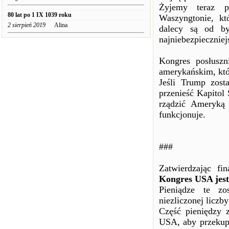
Żyjemy teraz p
80 lat po 1 IX 1039 roku
Waszyngtonie, k
2 sierpień 2019
Alina
dalecy są od by
najniebezpiecznie
Kongres posłuszn
amerykańskim, któ
Jeśli Trump zos
przenieść Kapitol
rządzić Ameryką 
funkcjonuje.
###
Zatwierdzając fi
Kongres USA jest
Pieniądze te zo
niezliczonej liczby
Część pieniędzy 
USA, aby przekup