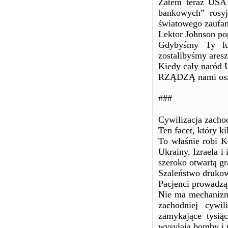
Zatem teraz USA 
bankowych” rosyj
światowego zaufan
Lektor Johnson po
Gdybyśmy Ty lu
zostalibyśmy ares
Kiedy cały naród 
RZĄDZĄ nami oszu
###
Cywilizacja zacho
Ten facet, który k
To właśnie robi K
Ukrainy, Izraela i
szeroko otwartą gr
Szaleństwo drukow
Pacjenci prowadzą
Nie ma mechanizmu
zachodniej cywi
zamykające tysią
wysyłają bomby i p