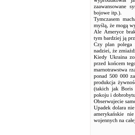
wyprodukował ja
zaawansowane sys
bojowe itp.).
Tymczasem macha
myślą, że mogą wy
Ale Ameryce brak
tym bardziej ją pr
Czy plan polega 
nadziei, że zmiażd
Kiedy Ukraina zo
przed końcem tego
marnotrawstwa rzą
ponad 500 000 za
produkcja żywnoś
(takich jak Bori
pokoju i dobrobytu
Obserwujecie samo
Upadek dolara nie
amerykańskie ni
wojennych na całej