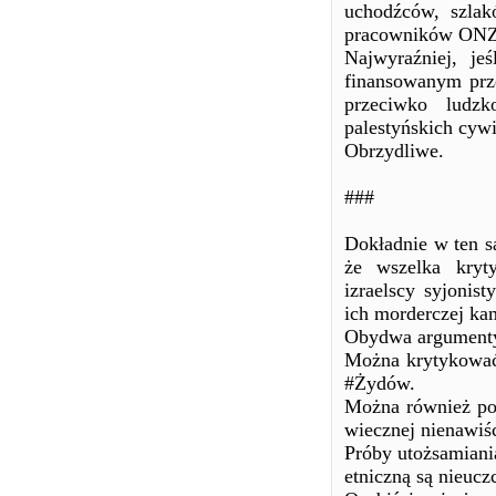
uchodźców, szla
pracowników ONZ 
Najwyraźniej, je
finansowanym prze
przeciwko ludzk
palestyńskich cyw
Obrzydliwe.
###
Dokładnie w ten s
że wszelka kryty
izraelscy syjonist
ich morderczej kam
Obydwa argumenty 
Można krytykować 
#Żydów.
Można również po
wiecznej nienawiś
Próby utożsamiania
etniczną są nieucz