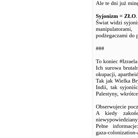
Ale te dni już minę
Syjonizm = ZŁO
.
Świat widzi syjoni
manipulatorami,
podżegaczami do 
###
To koniec #Izraela
Ich surowa bruta
okupacji, apartheid
Tak jak Wielka Br
Indii, tak syjoniś
Palestyny, wkrótce
Obserwujecie pocz
A kiedy zakońc
niewypowiedzianym
Pełne informacje:
gaza-colonization-