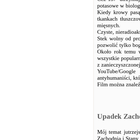
potasowe w biologi
Kiedy krowy pasą
tkankach tłuszczo
mięsnych.
Czyste, nieradioa
Stek wolny od pro
pozwolić tylko bog
Około rok temu w
wszystkie popular
z zanieczyszczone
YouTube/Google 
antyhumaniści, któ
Film można znaleź
Upadek Zach
Mój temat jutrzej
Zachodnia i Stany