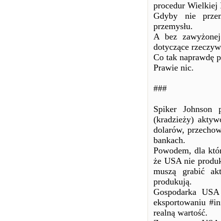
procedur Wielkiej 
Gdyby nie prze
przemysłu.
A bez zawyżonej
dotyczące rzeczyw
Co tak naprawdę 
Prawie nic.
###
Spiker Johnson p
(kradzieży) aktyw
dolarów, przecho
bankach.
Powodem, dla któr
że USA nie produku
muszą grabić ak
produkują.
Gospodarka USA 
eksportowaniu #in
realną wartość.