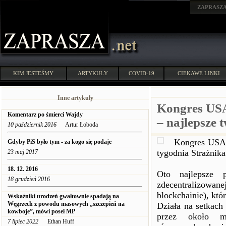
ZAPRASZ
KIM JESTEŚMY
ARTYKUŁY
COVID-19
CIEKAWE LINKI
Inne artykuły
Kongres USA
Komentarz po śmierci Wajdy
– najlepsze 
10 październik 2016
Artur Łoboda
Kongres USA 
Gdyby PiS było tym - za kogo się podaje
tygodnia Strażnik
23 maj 2017
18. 12. 2016
Oto najlepsze p
18 grudzień 2016
zdecentralizowane
blockchainie), któ
Wskaźniki urodzeń gwałtownie spadają na
Węgrzech z powodu masowych „szczepień na
Działa na setkach
kowboje”, mówi poseł MP
przez około mi
7 lipiec 2022
Ethan Huff