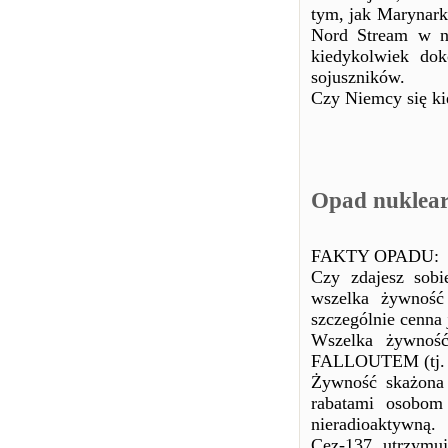
tym, jak Marynar
Nord Stream w na
kiedykolwiek do
sojuszników.
Czy Niemcy się ki
Opad nuklea
FAKTY OPADU:
Czy zdajesz sobi
wszelka żywność
szczególnie cenna
Wszelka żywność
FALLOUTEM (tj. ra
Żywność skażona
rabatami osobom
nieradioaktywną.
Cez-137 utrzymuj