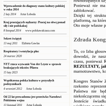
równorzędnych uż
Ponieważ nie ma 
Wprowadzenie do diagnozy stanu kultury polskiej
w roku 2014
zablokować.
2 luty 2014
Artur Łoboda
Dzięki tej strukt
platformą, na któr
Kraj pracujących nędzarzy: Pracuj na sitwę ponad
Oto moje własne po
siły i nie podskakuj
8 listopad 2014
www.polskawalczaca.com
Zdrada Kong
Sekret świątyń
13 maj 2011
Elzbieta Gawlas
To, co Izba głoso
Respiratory i wentylacja płuc
dowodzi, że nasz
24 marzec 2020
czasu, ponieważ 
NYT rzuca wyzwanie Von der Leyen w sprawie
REZULTATY, jak
brakujących tekstów Pfizera
marnotrawstwo, kor
15 luty 2023
Współczesna polska kultura w przyszłych
Kongres Stanów Z
podręcznikach
rzekomo reprezen
4 wrzesień 2012
Artur Łoboda
Państwa nie będ
niekończącemu się 
Od 22 lat prowadzona jest przeciwko Narodowi
Polskiemu wojna
Jesteście świad
13 listopad 2011
Artur Łoboda