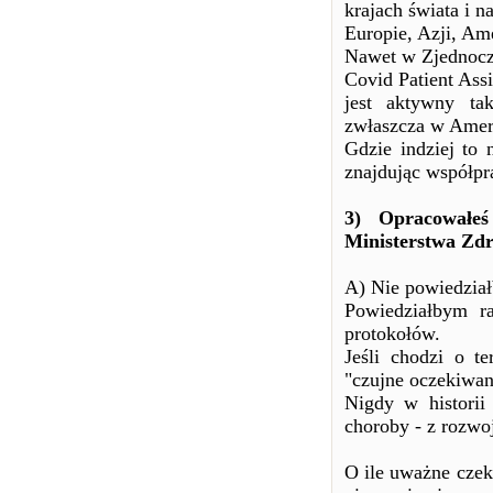
krajach świata i n
Europie, Azji, Am
Nawet w Zjednocz
Covid Patient Ass
jest aktywny ta
zwłaszcza w Amery
Gdzie indziej to
znajdując współpr
3) Opracowałeś
Ministerstwa Zd
A) Nie powiedzia
Powiedziałbym r
protokołów.
Jeśli chodzi o t
"czujne oczekiwan
Nigdy w historii
choroby - z rozwo
O ile uważne czek