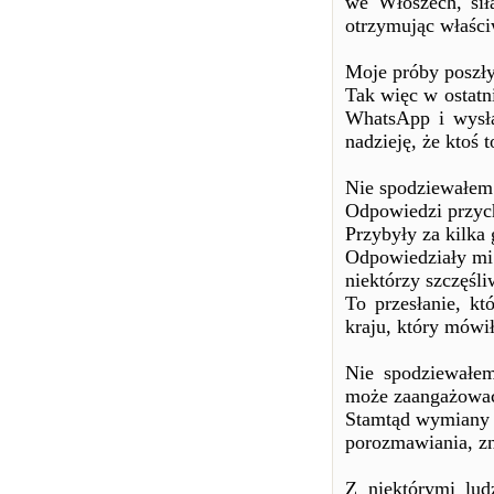
we Włoszech, sił
otrzymując właści
Moje próby poszły
Tak więc w ostatn
WhatsApp i wysła
nadzieję, że ktoś t
Nie spodziewałem s
Odpowiedzi przycho
Przybyły za kilka 
Odpowiedziały mi 
niektórzy szczęśli
To przesłanie, kt
kraju, który mówił
Nie spodziewałem 
może zaangażować
Stamtąd wymiany 
porozmawiania, zn
Z niektórymi lud