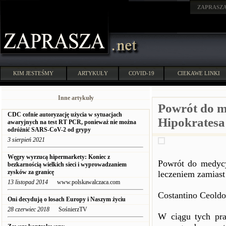
ZAPRASZ
KIM JESTEŚMY
ARTYKUŁY
COVID-19
CIEKAWE LINKI
Inne artykuły
Powrót do m
CDC cofnie autoryzację użycia w sytuacjach
Hipokratesa
awaryjnych na test RT PCR, ponieważ nie można
odróżnić SARS-CoV-2 od grypy
3 sierpień 2021
Węgry wyrzucą hipermarkety: Koniec z
Powrót do medycy
bezkarnością wielkich sieci i wyprowadzaniem
zysków za granicę
leczeniem zamiast
13 listopad 2014
www.polskawalczaca.com
Costantino Ceoldo
Oni decydują o losach Europy i Naszym życiu
28 czerwiec 2018
SośnierzTV
W ciągu tych pra