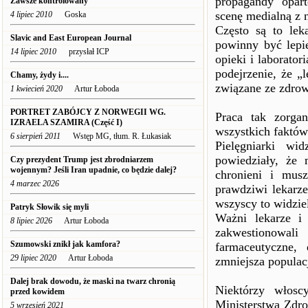
propagandy opart
Zawsze kontrolowany
scenę medialną z 
4 lipiec 2010
Goska
Często są to leka
Slavic and East European Journal
powinny być lepi
14 lipiec 2010
przysłał ICP
opieki i laborato
podejrzenie, że „
Chamy, żydy i....
związane ze zdro
1 kwiecień 2020
Artur Łoboda
PORTRET ZABÓJCY Z NORWEGII WG.
Praca tak zorga
IZRAELA SZAMIRA (Część I)
wszystkich faktów
6 sierpień 2011
Wstęp MG, tłum. R. Łukasiak
Pielęgniarki wi
powiedziały, że 
Czy prezydent Trump jest zbrodniarzem
wojennym? Jeśli Iran upadnie, co będzie dalej?
chronieni i mus
4 marzec 2026
prawdziwi lekarz
wszyscy to widziel
Patryk Słowik się myli
Ważni lekarze i
8 lipiec 2026
Artur Łoboda
zakwestionowa
Szumowski znikł jak kamfora?
farmaceutyczne,
29 lipiec 2020
Artur Łoboda
zmniejsza populac
Dalej brak dowodu, że maski na twarz chronią
Niektórzy włoscy
przed kowidem
Ministerstwa Zdro
5 wrzesień 2021