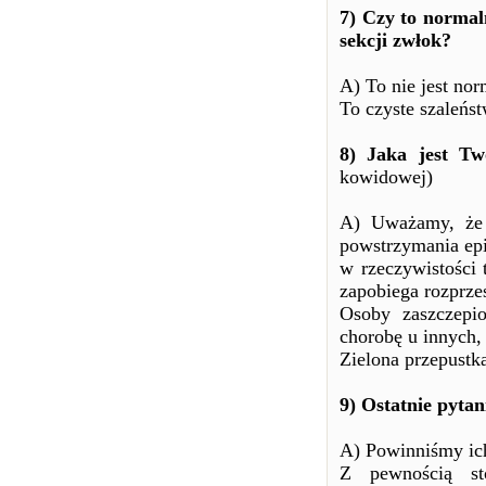
7) Czy to normal
sekcji zwłok?
A) To nie jest nor
To czyste szaleńs
8) Jaka jest Tw
kowidowej)
A) Uważamy, że Z
powstrzymania epi
w rzeczywistości t
zapobiega rozprzes
Osoby zaszczepi
chorobę u innych, 
Zielona przepustka
9) Ostatnie pytan
A) Powinniśmy ich
Z pewnością st