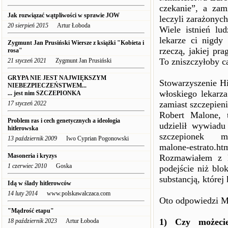
czekanie”, a za
Jak rozwiązać wątpliwości w sprawie JOW
leczyli zarażonyc
20 sierpień 2015
Artur Łoboda
Wiele istnień lu
lekarze ci nigdy 
Zygmunt Jan Prusiński Wiersze z książki "Kobieta i
rzeczą, jakiej pr
rosa"
To zniszczyłoby c
21 styczeń 2021
Zygmunt Jan Prusiński
GRYPA NIE JEST NAJWIĘKSZYM
Stowarzyszenie Hi
NIEBEZPIECZEŃSTWEM...
włoskiego lekarza
... jest nim SZCZEPIONKA
zamiast szczepieni
17 styczeń 2022
Robert Malone, 
Problem ras i cech genetycznych a ideologia
udzielił wywiadu
hitlerowska
szczepionek mRNA
13 październik 2009
Iwo Cyprian Pogonowski
malone-estrato.ht
Masoneria i kryzys
Rozmawiałem z M
1 czerwiec 2010
Goska
podejście niż blo
substancją, której
Idą w ślady hitlerowców
14 luty 2014
www.polskawalczaca.com
Oto odpowiedzi M
"Mądrość etapu"
1) Czy możecie
18 październik 2023
Artur Łoboda