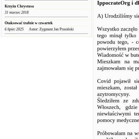
IppocrateOrg i d
Krzyżu Chrystusa
31 marzec 2018
A) Urodziliśmy si
Otaksować trafnie w czwartek
Wszystko zaczęło s
6 lipiec 2025
Autor: Zygmunt Jan Prusiński
tego minął tylko
powodu tego, - 
powierzyłem prze
Wiadomość w butelc
Mieszkam na mał
zajmowałam się p
Covid pojawił si
mieszkam, został
azytromycyny.
Śledziłem ze zd
Włoszech, gdzie
niewłaściwymi te
pomocy medycznej 
Próbowałam na ws