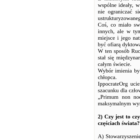
wspólne ideały, w
nie ograniczać s
ustrukturyzowaneg
Coś, co miało sw
innych, ale w ty
miejsce i jego na
być ofiarą dyktowa
W ten sposób Ruc
stał się międzyn
całym świecie.
Wybór imienia był
chłopca.
IppocrateOrg ucie
szacunku dla czło
„Primum non noce
maksymalnym wy
2) Czy jest to cz
częściach świata?
A) Stowarzyszeni