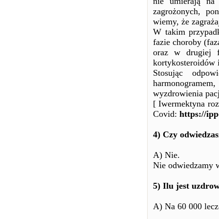
nie umierają na
zagrożonych, po
wiemy, że zagrażaj
W takim przypadk
fazie choroby (fa
oraz w drugiej 
kortykosteroidów 
Stosując odpow
harmonogramem,
wyzdrowienia pacj
[ Iwermektyna roz
Covid:
https://ip
4) Czy odwiedza
A) Nie.
Nie odwiedzamy w
5) Ilu jest uzdro
A) Na 60 000 lec