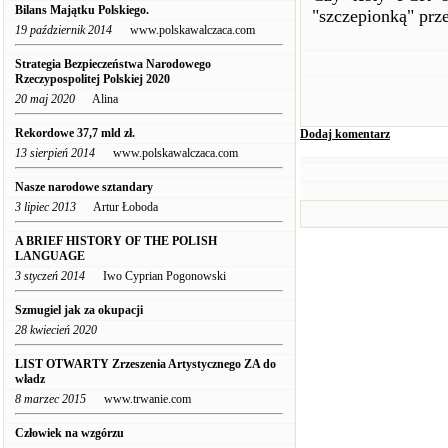
Bilans Majątku Polskiego.
"szczepionką" prz
19 październik 2014
www.polskawalczaca.com
Strategia Bezpieczeństwa Narodowego
Rzeczypospolitej Polskiej 2020
20 maj 2020
Alina
Rekordowe 37,7 mld zł.
Dodaj komentarz
13 sierpień 2014
www.polskawalczaca.com
Nasze narodowe sztandary
3 lipiec 2013
Artur Łoboda
A BRIEF HISTORY OF THE POLISH
LANGUAGE
3 styczeń 2014
Iwo Cyprian Pogonowski
Szmugiel jak za okupacji
28 kwiecień 2020
LIST OTWARTY Zrzeszenia Artystycznego ZA do
władz
8 marzec 2015
www.trwanie.com
Człowiek na wzgórzu