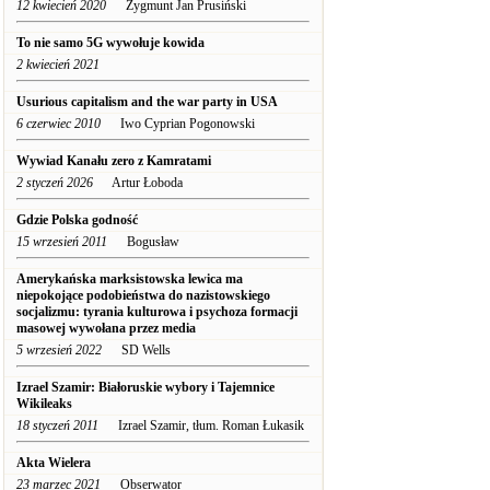
12 kwiecień 2020
Zygmunt Jan Prusiński
To nie samo 5G wywołuje kowida
2 kwiecień 2021
Usurious capitalism and the war party in USA
6 czerwiec 2010
Iwo Cyprian Pogonowski
Wywiad Kanału zero z Kamratami
2 styczeń 2026
Artur Łoboda
Gdzie Polska godność
15 wrzesień 2011
Bogusław
Amerykańska marksistowska lewica ma
niepokojące podobieństwa do nazistowskiego
socjalizmu: tyrania kulturowa i psychoza formacji
masowej wywołana przez media
5 wrzesień 2022
SD Wells
Izrael Szamir: Białoruskie wybory i Tajemnice
Wikileaks
18 styczeń 2011
Izrael Szamir, tłum. Roman Łukasik
Akta Wielera
23 marzec 2021
Obserwator