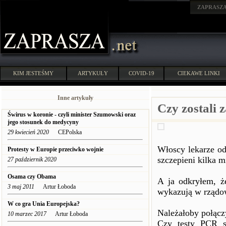
ZAPRASZ
KIM JESTEŚMY
ARTYKUŁY
COVID-19
CIEKAWE LINKI
Inne artykuły
Czy zostali 
Świrus w koronie - czyli minister Szumowski oraz
jego stosunek do medycyny
29 kwiecień 2020
CEPolska
Włoscy lekarze od
Protesty w Europie przeciwko wojnie
szczepieni kilka m
27 październik 2020
Osama czy Obama
A ja odkryłem, że
3 maj 2011
Artur Łoboda
wykazują w rządow
W co gra Unia Europejska?
Należałoby połącz
10 marzec 2017
Artur Łoboda
Czy testy PCR sł