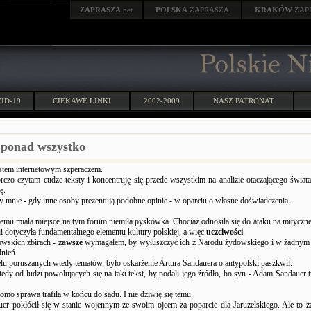
ZAPRASZA
.net
POLSKA
ZAPRASZA
KRAKÓW
ZAP
ID-19
CIEKAWE LINKI
2002-2009
NASZ PATRONAT
ponad wszystko
estem internetowym szperaczem.
rczo czytam cudze teksty i koncentruję się przede wszystkim na analizie otaczającego świat
ę.
y mnie - gdy inne osoby prezentują podobne opinie - w oparciu o własne doświadczenia.
temu miała miejsce na tym forum niemiła pyskówka. Chociaż odnosiła się do ataku na mityczne
i dotyczyła fundamentalnego elementu kultury polskiej, a więc
uczciwości
.
owskich zbirach -
zawsze
wymagałem, by wyłuszczyć ich z Narodu żydowskiego i w żadnym
nień.
lu poruszanych wtedy tematów, było oskarżenie Artura Sandauera o antypolski paszkwil.
dy od ludzi powołujących się na taki tekst, by podali jego źródło, bo syn - Adam Sandauer tw
omo sprawa trafiła w końcu do sądu. I nie dziwię się temu.
r pokłócił się w stanie wojennym ze swoim ojcem za poparcie dla Jaruzelskiego. Ale to z