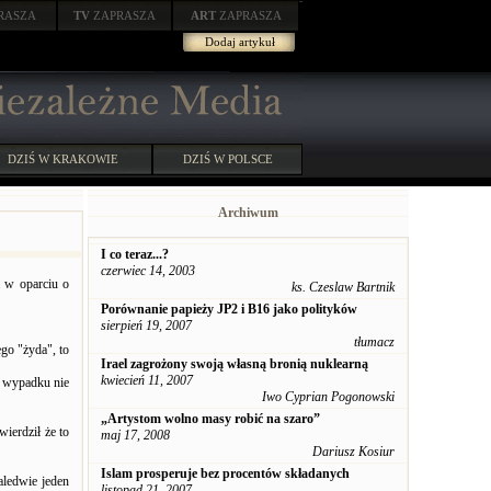
RASZA
TV
ZAPRASZA
ART
ZAPRASZA
Dodaj artykuł
DZIŚ W KRAKOWIE
DZIŚ W POLSCE
Archiwum
I co teraz...?
czerwiec 14, 2003
a w oparciu o
ks. Czeslaw Bartnik
Porównanie papieży JP2 i B16 jako polityków
sierpień 19, 2007
tłumacz
go "żyda", to
Irael zagrożony swoją własną bronią nuklearną
kwiecień 11, 2007
 wypadku nie
Iwo Cyprian Pogonowski
„Artystom wolno masy robić na szaro”
ierdził że to
maj 17, 2008
Dariusz Kosiur
Islam prosperuje bez procentów składanych
aledwie jeden
listopad 21, 2007