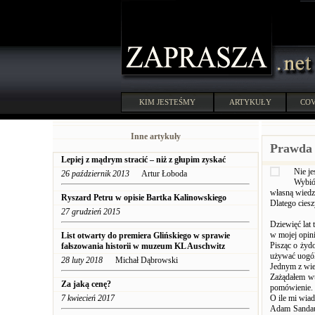
KIM JESTEŚMY
ARTYKUŁY
COV
Inne artykuły
Prawda 
Lepiej z mądrym stracić – niż z głupim zyskać
Nie j
26 październik 2013
Artur Łoboda
Wybió
własną wiedz
Ryszard Petru w opisie Bartka Kalinowskiego
Dlatego ciesz
27 grudzień 2015
Dziewięć lat 
w mojej opini
List otwarty do premiera Glińskiego w sprawie
Pisząc o żyd
fałszowania historii w muzeum KL Auschwitz
używać uogól
28 luty 2018
Michał Dąbrowski
Jednym z wie
Zażądałem wte
Za jaką cenę?
pomówienie.
7 kwiecień 2017
O ile mi wiad
Adam Sandaue