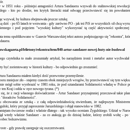
ór.
 w 1951 roku - późniejsi antagoniści Artura Sandauera wzywali do stalinowskiej rewolucji
żdego - kto po drodze, ten krytyk literacki miał odwagę przeciwstawić się im powołani
ąc wzywał, by kultura obejmowała jeszcze sztukę.
ą dziś - po 65 latach te wezwania - gdy zarówno PO - jak też PiS ze wszystkich sił chcą wyr
iennego i pod pojęciem "wysokiej kultury" wykorzystać tą część aktywności społecznej 
ta temu opublikowano w Gazecie Warszawskiej tekst autora podpisującego się "rekontra", któr
dauera.
zawskagazeta.pl/felietony/rekontra/item/840-artur-sandauer-nowej-huty-nie-budowal
nego czytelnika to mało zrozumiały artykuł, bo narzędziem ironii i metafor autor wychwalał
ety być zorientowany w historii kultury - bo odpowiednio go zrozumieć.
ura Sandauera miałem kiedyś dość przewrotne przemyślenie.
oru mniejsze zło - stajemy czasem obok mniejszych wrogów, by przeciwstawić się tym więks
 nie mógł sobie wyobrazić w 1981 roku, że pod sztandarami Solidarności władzę w Polsce pr
y ten Kraj i odda w ręce nowego tyrana. (*)
się, że z racji własnego doświadczenie - Artur Sandauer przynajmniej przeczuwał takie plan
h "doradców Solidarności".
 obcowania ze sztuką - z całą odpowiedzialnością stwierdzam, że najlepszym Ministrem
ulski, który przyjął zaproszenie Jaruzelskiego i objął stanowisko w 1982.
miętam ówczesne realia i właśnie dlatego - tak wysoko oceniam Żygulskiego. Udział w Nar
jął wtedy właśnie Sandauer - za co atakują go do dzisiaj ludzie, którzy zrobili woltę - po 
 wobec bolszewizmu.
proste - gdy prawdę zastępuje się oszczerstwami.