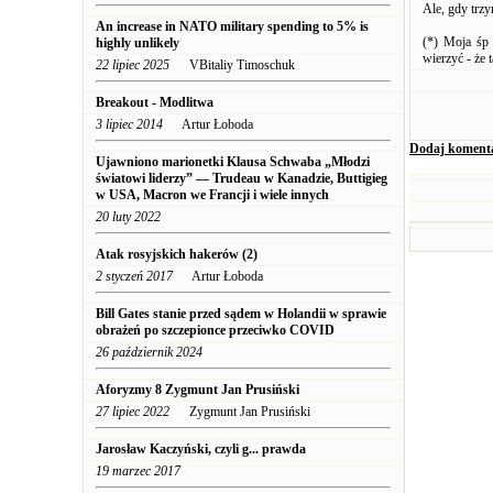
Ale, gdy trz
An increase in NATO military spending to 5% is
(*) Moja śp 
highly unlikely
wierzyć - że 
22 lipiec 2025
VBitaliy Timoschuk
Breakout - Modlitwa
3 lipiec 2014
Artur Łoboda
Dodaj koment
Ujawniono marionetki Klausa Schwaba „Młodzi
światowi liderzy” — Trudeau w Kanadzie, Buttigieg
w USA, Macron we Francji i wiele innych
20 luty 2022
Atak rosyjskich hakerów (2)
2 styczeń 2017
Artur Łoboda
Bill Gates stanie przed sądem w Holandii w sprawie
obrażeń po szczepionce przeciwko COVID
26 październik 2024
Aforyzmy 8 Zygmunt Jan Prusiński
27 lipiec 2022
Zygmunt Jan Prusiński
Jarosław Kaczyński, czyli g... prawda
19 marzec 2017