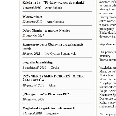
życiowy wyb
Kolęda na bis - "Pójdźmy wszyscy do stajenki"
W czasie gdy
4 styczeń 2016
Artur Łoboda
niszczyli ka
artystyczne.
Wytrzeźwienie
Inaczej mówi
Jakże ważne s
22 marzec 2012
Artur Łoboda
z życia codz
propagandy.
Dobry Niemiec - to martwy Niemiec
Blisko dwa la
23 czerwiec 2017
do osoby San
http://wars
Szanse prezydenta Obamy na drugą kadencję
maleją
Dla przecięt
30 lipiec 2012
Iwo Cyprian Pogonowski
literatury.
Trzeba, niest
Biografia Jaruzelskiego
8 październik 2010
Goska
Względem Art
Mając do wyb
Nikt z Nas -
INŻYNIER ZYGMUNT CHOREŃ - OJCIEC
która zniszcz
ŻAGLOWCÓW
A wydaje mi 
18 grudzień 2019
Alina
stalinowskic
Po pół wieku
„Zło syjonizmu” – 19 czerwca 1902 r.
Kazimierz Żyg
Doskonale pa
16 czerwiec 2026
Kultury przy
służalczości
Magdaleński wypiek tzw. Solidarność II
9 listopad 2010
Bogusław
Nic nie jest 