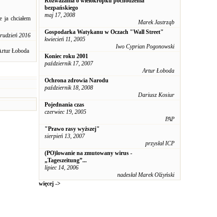
Rozważania o wielokropku pochodzenia
bezpańskiego
maj 17, 2008
e ja chciałem
Marek Jastrząb
Gospodarka Watykanu w Oczach "Wall Street"
grudzień 2016
kwiecień 11, 2005
Iwo Cyprian Pogonowski
Artur Łoboda
Koniec roku 2001
październik 17, 2007
Artur Łoboda
Ochrona zdrowia Narodu
październik 18, 2008
Dariusz Kosiur
Pojednania czas
czerwiec 19, 2005
PAP
"Prawo rasy wyższej"
sierpień 13, 2007
przysłał ICP
(PO)lowanie na zmutowany wirus -
„Tageszeitung”...
lipiec 14, 2006
nadesłał Marek Olżyński
więcej ->