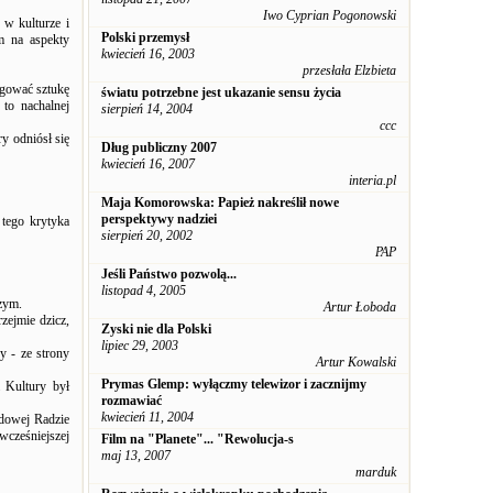
Iwo Cyprian Pogonowski
 w kulturze i
Polski przemysł
em na aspekty
kwiecień 16, 2003
przesłała Elzbieta
ugować sztukę
światu potrzebne jest ukazanie sensu życia
to nachalnej
sierpień 14, 2004
ccc
y odniósł się
Dług publiczny 2007
kwiecień 16, 2007
interia.pl
Maja Komorowska: Papież nakreślił nowe
perspektywy nadziei
 tego krytyka
sierpień 20, 2002
PAP
Jeśli Państwo pozwolą...
listopad 4, 2005
zym.
Artur Łoboda
zejmie dzicz,
Zyski nie dla Polski
lipiec 29, 2003
y - ze strony
Artur Kowalski
Prymas Glemp: wyłączmy telewizor i zacznijmy
 Kultury był
rozmawiać
kwiecień 11, 2004
odowej Radzie
wcześniejszej
Film na "Planete"... "Rewolucja-s
maj 13, 2007
marduk