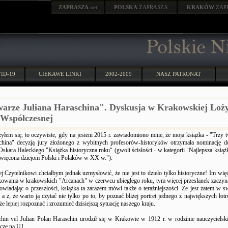
ZAPRASZA
.net
POLSKA
ZAPRASZA
KRAKÓW
ZAP
ID-19
CIEKAWE LINKI
2002-2009
NASZ PATRONAT
warze Juliana Haraschina". Dyskusja w Krakowskiej Loż
 Współczesnej
yłem się, to oczywiste, gdy na jesieni 2015 r. zawiadomiono mnie, że moja książka - "Trzy t
china" decyzją jury złożonego z wybitnych profesorów-historyków otrzymała nominację do
skara Haleckiego "Książka historyczna roku" (gwoli ścisłości - w kategorii "Najlepsza książ
ięcona dziejom Polski i Polaków w XX w.").
j Czytelnikowi chciałbym jednak uzmysłowić, że nie jest to dzieło tylko historyczne! Im więc
ikowania w krakowskich "Arcanach" w czerwcu ubiegłego roku, tym więcej przesłanek zaczy
powiadając o przeszłości, książka ta zarazem mówi także o teraźniejszości. Że jest zatem w
r a z, że warto ją czytać nie tylko po to, by poznać bliżej portret jednego z największych łot
że lepiej rozpoznać i zrozumieć dzisiejszą sytuację naszego kraju.
chin vel Julian Polan Haraschin urodził się w Krakowie w 1912 r. w rodzinie nauczycielsk
cze na UJ.