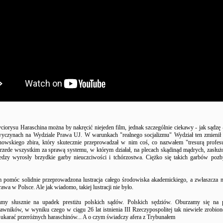
ciorysu Haraschina można by nakręcić niejeden film, jednak szczególnie ciekawy - jak sądzę
wyczynach na Wydziale Prawa UJ. W warunkach "realnego socjalizmu" Wydział ten zmienił
inowskiego zbira, który skutecznie przeprowadzał w nim coś, co nazwałem "tresurą profes
przede wszystkim za sprawą systemu, w którym działał, na plecach skądinąd mądrych, zasłuż
dzy wyrosły brzydkie garby nieuczciwości i tchórzostwa. Ciężko się takich garbów pozb
pomóc solidnie przeprowadzona lustracja całego środowiska akademickiego, a zwłaszcza 
awa w Polsce. Ale jak wiadomo, takiej lustracji nie było.
amy słusznie na upadek prestiżu polskich sądów. Polskich sędziów. Oburzamy się na 
rawników, w wyniku czego w ciągu 26 lat istnienia III Rzeczypospolitej tak niewiele zrobion
 ukarać przeróżnych haraschinów... A o czym świadczy afera z Trybunałem