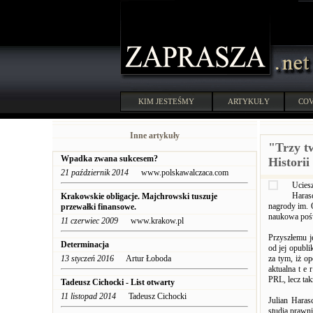
KIM JESTEŚMY
ARTYKUŁY
COV
Inne artykuły
"Trzy t
Wpadka zwana sukcesem?
Historii
21 październik 2014
www.polskawalczaca.com
Uciesz
Haras
Krakowskie obligacje. Majchrowski tuszuje
nagrody im. O
przewałki finansowe.
naukowa pośw
11 czerwiec 2009
www.krakow.pl
Przyszłemu je
Determinacja
od jej opubl
13 styczeń 2016
Artur Łoboda
za tym, iż o
aktualna t e 
PRL, lecz tak
Tadeusz Cichocki - List otwarty
11 listopad 2014
Tadeusz Cichocki
Julian Haras
studia prawni