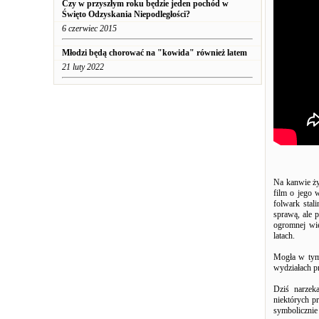
Czy w przyszłym roku będzie jeden pochód w
Święto Odzyskania Niepodległości?
6 czerwiec 2015
Młodzi będą chorować na "kowida" również latem
21 luty 2022
Na kanwie ży
film o jego 
folwark stal
sprawą, ale 
ogromnej wie
latach.
Mogła w tym 
wydziałach pr
Dziś narzek
niektórych p
symbolicznie