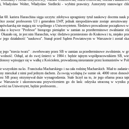
, Władysław Wolter, Władysław Siedlecki - wybitni prawnicy. Autorytety stanowiące chl
lat 60. kariera Haraschina sięga szczytu: zdobywa upragniony tytuł naukowy docenta nauk
ótce zostać profesorem UJ i generałem LWP, jednak niespodziewanie zostaje aresztowany
łapówkarską nie mającą nic wspólnego z Uniwersytetem. Śledztwo prowadzone początkowo w
ika o ksywce "Profesor" biorącego pieniądze w zamian za przedterminowe zwalnianie róż
Okazało się, że jest nim Haraschin, więc śledztwo przeniesiono do Krakowa i tu, niejako prz
w jego działalność "naukowa". Stanął przed Sądem Powiatowym w Warszawie i został skaz
ię jego "trzecia twarz" : zwerbowany przez SB w zamian za przedterminowe zwolnienie, w gr
wolność. Odtąd, aż do swej śmierci w 1984 r. będzie tajnym współpracownikiem SB, wie
 donosy wpisujące się w walkę z Kościołem, prowadzoną nieustannie przez komunistów w Pol
e wszystkim na ks. Franciszka Macharskiego i na cała rodzinę Macharskich. Miał to zadanie 
iny mieszkał z nimi pod jednym dachem. Za swoją wydajną (w sumie ok. 4000 stron donos
ez SB pracę otrzymywał duże wynagrodzenia. Stale liczył na to, że jego ofiarna praca tajn
 w Warszawie i ukoronowana przywróceniem go do łask: odzyska utraconą w wyniku p
wróci na Uniwersytet, będzie profesorem...