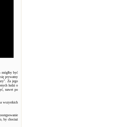
 - mógłby być
 się prywatny
ury". Za jego
onych ludzi o
yć, nawet po
na wszystkich
postępowanie
o, by chociaż