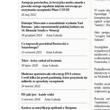
Autopsja potwierdza, że ​​brytyjska matka zmarła z
powodu ostrego zapalenia mięśnia sercowego po
otrzymaniu szczepionki Pfizer COVID
W czasie oku
Sprzedając 
26 maj 2022
konspiracyjną
sądach wojsk
Dziesiąte Wezwanie o uzasadnienie wysłania Yael
"kariery", Ha
Bartana - jako reprezentantki polskiej kultury na
54. Biennale Sztuki w Wenecji
Jako zastęp
18 grudzień 2014
Artur Łoboda
"wrogów lud
Julkiem".
Co naprawdę powiedzał Rostowski w
Szczególnie 
Sztarsburgu?
wyjazdowych
15 wrzesień 2011
Artur Łoboda
możliwości 
wolbromskim
Tekst - który czekał od kwietnia
Franciszka, w
30 lipiec 2020
Artur Łoboda
Podpułkowni
lukratywny o
Moderna opatentowała sekwencję DNA wirusa
na Wydziale 
Covid kilka lat przed pandemią, która przyniosła im
miliardy ze sprzedaży szczepionek
Szybko awan
24 marzec 2022
tytułu dziek
większości g
PiS jaki jest - każdy widzi
Rozwija sze
3 czerwiec 2016
Artur Łoboda
"studentom"
sfabrykowany
Kariera za mistyfikację epidemii w Bergamo
profesorowie