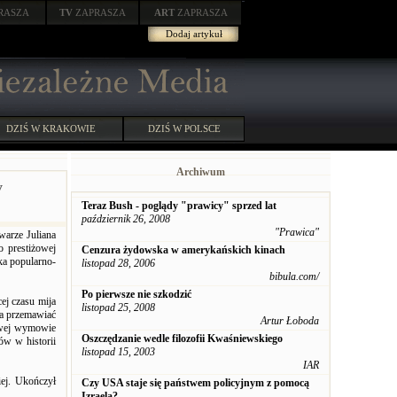
RASZA
TV
ZAPRASZA
ART
ZAPRASZA
Dodaj artykuł
DZIŚ W KRAKOWIE
DZIŚ W POLSCE
Archiwum
y
Teraz Bush - poglądy "prawicy" sprzed lat
październik 26, 2008
"Prawica"
warze Juliana
 prestiżowej
Cenzura żydowska w amerykańskich kinach
ka popularno-
listopad 28, 2006
bibula.com/
Po pierwsze nie szkodzić
ej czasu mija
listopad 25, 2008
na przemawiać
Artur Łoboda
 swej wymowie
Oszczędzanie wedle filozofii Kwaśniewskiego
rów w historii
listopad 15, 2003
IAR
iej. Ukończył
Czy USA staje się państwem policyjnym z pomocą
Izraela?