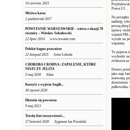
14 czerwiec 2021
Przybyłowski
Prawa UJ...
Mściwa kasta
Na początku 
2 październik 2017
nadzieję wkr
pewną aferą 
POWSTANIE WARSZAWSKIE - wiersz z okazji 70
sprawę osobn
rocznicy – Wiesław Sokołowski
więzień PRL. 
22 lipiec 2014
www.trwanie.com
wyszła na ja
więzienia.
Polskie bagno prawnicze
Tu pojawia s
22 listopad 2025
Artur Łoboda
wychodzi na 
zwłaszcza za
CHOROBA CROHNA: ZAPALENIE, KTÓRE
NISZCZY JELITA
Donosi przed
jako mąż Jan
5 maj 2020
Alina
notowaną prz
dostrzeżona
Korzyść z wyjścia Anglii...
pułkownika, 
30 styczeń 2020
Historia się powtarza
9 maj 2013
Trochę lśni rzeczywistość...
27 kwiecień 2020
Zygmunt Jan Prusiński