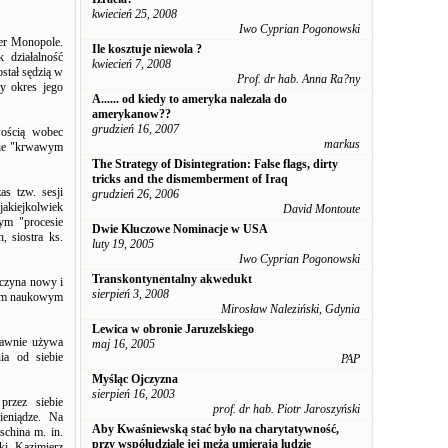
kwiecień 25, 2008
Iwo Cyprian Pogonowski
der Monopole.
Ile kosztuje niewola ?
 działalność
kwiecień 7, 2008
stał sędzią w
Prof. dr hab. Anna Ra?ny
y okres jego
A...... od kiedy to ameryka nalezala do
amerykanow??
grudzień 16, 2007
ością wobec
markus
wie "krwawym
The Strategy of Disintegration: False flags, dirty
tricks and the dismemberment of Iraq
s tzw. sesji
grudzień 26, 2006
akiejkolwiek
David Montoute
ym "procesie
Dwie Kluczowe Nominacje w USA
 siostra ks.
luty 19, 2005
Iwo Cyprian Pogonowski
Transkontynentalny akwedukt
czyna nowy i
sierpień 3, 2008
kiem naukowym
Mirosław Naleziński, Gdynia
Lewica w obronie Jaruzelskiego
rawnie używa
maj 16, 2005
nia od siebie
PAP
Myśląc Ojczyzna
sierpień 16, 2003
przez siebie
prof. dr hab. Piotr Jaroszyński
ieniądze. Na
Aby Kwaśniewską stać było na charytatywność,
china m. in.
przy współudziale jej męża umierają ludzie
ki, Kazimierz