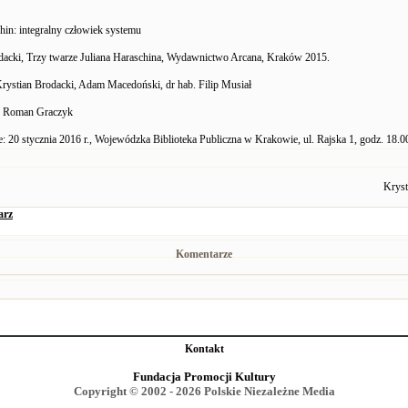
hin: integralny człowiek systemu
dacki, Trzy twarze Juliana Haraschina, Wydawnictwo Arcana, Kraków 2015.
Krystian Brodacki, Adam Macedoński, dr hab. Filip Musiał
: Roman Graczyk
e: 20 stycznia 2016 r., Wojewódzka Biblioteka Publiczna w Krakowie, ul. Rajska 1, godz. 18.0
Kryst
arz
Komentarze
Kontakt
Fundacja Promocji Kultury
Copyright © 2002 - 2026 Polskie Niezależne Media