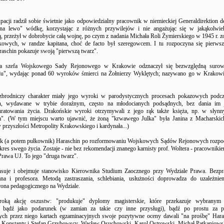
pacji radził sobie świetnie jako odpowiedzialny pracownik w niemieckiej Generaldirektion 
"na lewo" wódkę, korzystając z różnych przywilejów i nie angażując się w jakąkolwiek
, przeżył w dobrobycie całą wojnę, po czym z nadania Michała Roli Żymierskiego w 1945 r. zo
owych, w randze kapitana, choć de facto był szeregowcem. I tu rozpoczyna się pierwsz
raschin pokazuje swoją "pierwszą twarz".
ca szefa Wojskowego Sady Rejonowego w Krakowie odznaczył się bezwzględną surow
u", wydając ponad 60 wyroków śmierci na Żołnierzy Wyklętych; nazywano go w Krako
zbrodniczy charakter miały jego wyroki w parodystycznych procesach pokazowych podcza
, wydawane w trybie doraźnym, często na młodocianych podsądnych, bez dania im j
uratowania życia. Drakońskie wyroki otrzymywali z jego rąk także księża, np. w słynn
". (W tym miejscu warto ujawnić, że żoną "krwawego Julka" była Janina z Macharskich,
 przyszłości Metropolity Krakowskiego i kardynała...)
k (a potem pułkownik) Haraschin po rozformowaniu Wojskowych Sądów Rejonowych rozpo
kres swego życia. Zostaje - nie bez rekomendacji znanego karnisty prof. Woltera - pracowni
Prawa UJ. To jego "druga twarz".
suje i obejmuje stanowisko Kierownika Studium Zaocznego przy Wydziale Prawa. Bezp
ana i profesora. Metodą zastraszania, schlebiania, usłużności doprowadza do uzależnie
rona pedagogicznego na Wydziale.
roką akcję oszustw: "produkuje" dyplomy magisterskie, które przekazuje wybranym 
, bądź jako podarunek (w zamian za takie czy inne przysługi), bądź po prostu za p
ch przez niego kartach egzaminacyjnych swoje pozytywne oceny dawali "na prośbę" Haras
 Konstanty i Stefan Grzybowscy, Wacław Osuchowski, Karol Ostrowski, Michał Patkaniows