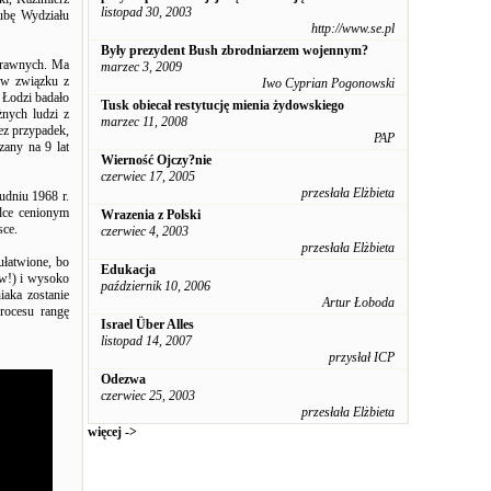
listopad 30, 2003
ubę Wydziału
http://www.se.pl
Były prezydent Bush zbrodniarzem wojennym?
 prawnych. Ma
marzec 3, 2009
 w związku z
Iwo Cyprian Pogonowski
 Łodzi badało
Tusk obiecał restytucję mienia żydowskiego
nych ludzi z
marzec 11, 2008
ez przypadek,
PAP
any na 9 lat
Wierność Ojczy?nie
czerwiec 17, 2005
przesłała Elżbieta
udniu 1968 r.
lce cenionym
Wrazenia z Polski
sce.
czerwiec 4, 2003
przesłała Elżbieta
ułatwione, bo
Edukacja
ów!) i wysoko
październik 10, 2006
iaka zostanie
Artur Łoboda
rocesu rangę
Israel Über Alles
listopad 14, 2007
przysłał ICP
Odezwa
czerwiec 25, 2003
przesłała Elżbieta
więcej ->