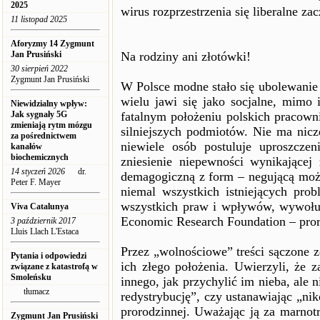
2025
wirus rozprzestrzenia się liberalne za
11 listopad 2025
Aforyzmy 14 Zygmunt
Jan Prusiński
Na rodziny ani złotówki!
30 sierpień 2022
Zygmunt Jan Prusiński
W Polsce modne stało się ubolewanie
wielu jawi się jako socjalne, mimo
Niewidzialny wpływ:
Jak sygnały 5G
fatalnym położeniu polskich pracowni
zmieniają rytm mózgu
silniejszych podmiotów. Nie ma nicz
za pośrednictwem
niewiele osób postuluje uproszcze
kanałów
biochemicznych
zniesienie niepewności wynikającej 
14 styczeń 2026
dr.
demagogiczną z form – negującą możl
Peter F. Mayer
niemal wszystkich istniejących pro
wszystkich praw i wpływów, wywołują
Viva Catalunya
Economic Research Foundation – pror
3 październik 2017
Lluis Llach L'Estaca
Przez „wolnościowe” treści sączone ze
Pytania i odpowiedzi
ich złego położenia. Uwierzyli, że 
związane z katastrofą w
Smoleńsku
innego, jak przychylić im nieba, ale
tłumacz
redystrybucję”, czy ustanawiając „ni
prorodzinnej. Uważając ją za marnotra
Zygmunt Jan Prusiński