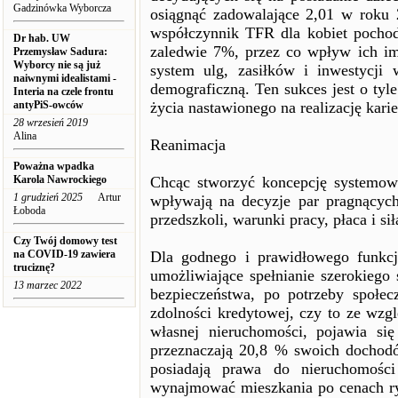
Gadzinówka Wyborcza
osiągnąć zadowalające 2,01 w roku 
współczynnik TFR dla kobiet pochod
Dr hab. UW
zaledwie 7%, przez co wpływ ich im
Przemysław Sadura:
Wyborcy nie są już
system ulg, zasiłków i inwestycji
naiwnymi idealistami -
demograficzną. Ten sukces jest o tyl
Interia na czele frontu
antyPiS-owców
życia nastawionego na realizację kari
28 wrzesień 2019
Alina
Reanimacja
Poważna wpadka
Karola Nawrockiego
Chcąc stworzyć koncepcję systemowe
1 grudzień 2025
Artur
wpływają na decyzje par pragnących
Łoboda
przedszkoli, warunki pracy, płaca i 
Czy Twój domowy test
na COVID-19 zawiera
Dla godnego i prawidłowego funkcjo
truciznę?
umożliwiające spełnianie szerokiego 
13 marzec 2022
bezpieczeństwa, po potrzeby społec
zdolności kredytowej, czy to ze wz
własnej nieruchomości, pojawia s
przeznaczają 20,8 % swoich dochodó
posiadają prawa do nieruchomości 
wynajmować mieszkania po cenach r