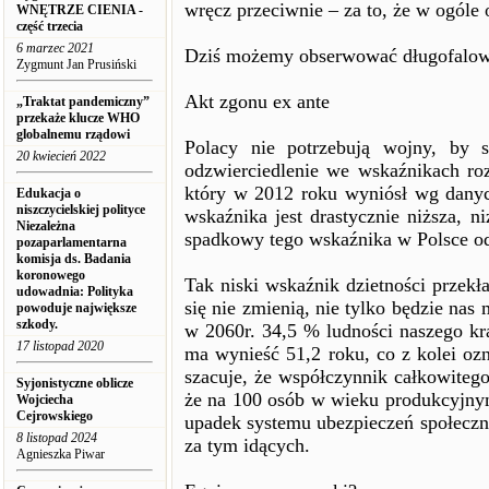
wręcz przeciwnie – za to, że w ogóle 
WNĘTRZE CIENIA -
część trzecia
6 marzec 2021
Dziś możemy obserwować długofalowe s
Zygmunt Jan Prusiński
Akt zgonu ex ante
„Traktat pandemiczny”
przekaże klucze WHO
globalnemu rządowi
Polacy nie potrzebują wojny, by 
20 kwiecień 2022
odzwierciedlenie we wskaźnikach ro
który w 2012 roku wyniósł wg danyc
Edukacja o
niszczycielskiej polityce
wskaźnika jest drastycznie niższa, 
Niezależna
spadkowy tego wskaźnika w Polsce od
pozaparlamentarna
komisja ds. Badania
koronowego
Tak niski wskaźnik dzietności przekł
udowadnia: Polityka
się nie zmienią, nie tylko będzie nas
powoduje największe
szkody.
w 2060r. 34,5 % ludności naszego kr
17 listopad 2020
ma wynieść 51,2 roku, co z kolei oz
szacuje, że współczynnik całkowiteg
Syjonistyczne oblicze
że na 100 osób w wieku produkcyjnym
Wojciecha
Cejrowskiego
upadek systemu ubezpieczeń społeczn
8 listopad 2024
za tym idących.
Agnieszka Piwar