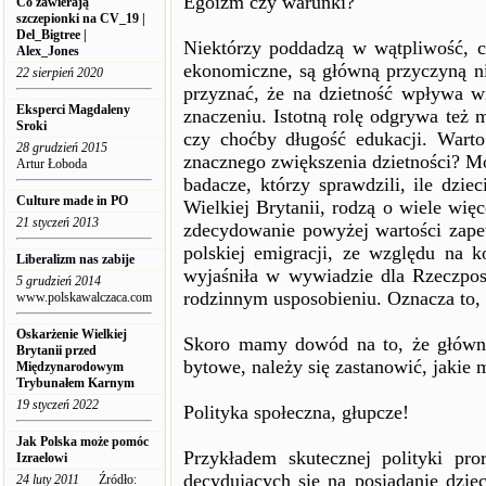
Egoizm czy warunki?
Co zawierają
szczepionki na CV_19 |
Del_Bigtree |
Niektórzy poddadzą w wątpliwość, c
Alex_Jones
ekonomiczne, są główną przyczyną nie
22 sierpień 2020
przyznać, że na dzietność wpływa w
Eksperci Magdaleny
znaczeniu. Istotną rolę odgrywa też m
Sroki
czy choćby długość edukacji. Wart
28 grudzień 2015
znacznego zwiększenia dzietności? Mo
Artur Łoboda
badacze, którzy sprawdzili, ile dzie
Culture made in PO
Wielkiej Brytanii, rodzą o wiele wię
21 styczeń 2013
zdecydowanie powyżej wartości zape
polskiej emigracji, ze względu na 
Liberalizm nas zabije
wyjaśniła w wywiadzie dla Rzeczposp
5 grudzień 2014
rodzinnym usposobieniu. Oznacza to,
www.polskawalczaca.com
Oskarżenie Wielkiej
Skoro mamy dowód na to, że główną
Brytanii przed
bytowe, należy się zastanowić, jakie 
Międzynarodowym
Trybunałem Karnym
19 styczeń 2022
Polityka społeczna, głupcze!
Jak Polska może pomóc
Przykładem skutecznej polityki pr
Izraelowi
decydujących się na posiadanie dzi
24 luty 2011
Źródło: