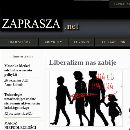
ZAPRASZ
KIM JESTEŚMY
ARTYKUŁY
COVID-19
CIEKAWE LINKI
Inne artykuły
Liberalizm nas zabije
Masonka Merkel
odchodzi ze świata
polityki?
26 wrzesień 2021
Artur Łoboda
Technologie
umożliwiające zdalne
sterowanie aktywnością
ludzkiego mózgu
12 październik 2025
MARSZ
NIEPODLEGŁOŚCI