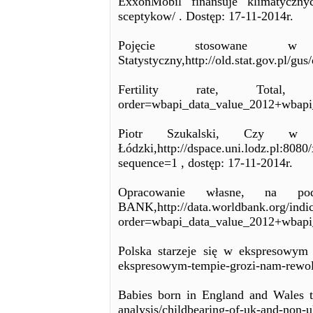
ExxonMobil finansuje klimatycznyc
sceptykow/ . Dostęp: 17-11-2014r.
Pojęcie stosowane w b
Statystyczny,http://old.stat.gov.pl
Fertility rate, Total, THE
order=wbapi_data_value_2012+wbapi_d
Piotr Szukalski, Czy w Po
Łódzki,http://dspace.uni.lodz.pl
sequence=1 , dostęp: 17-11-2014r.
Opracowanie własne, na p
BANK,http://data.worldbank.org/indi
order=wbapi_data_value_2012+wbapi_d
Polska starzeje się w ekspresowym te
ekspresowym-tempie-grozi-nam-rewolu
Babies born in England and Wales to 
analysis/childbearing-of-uk-and-non-