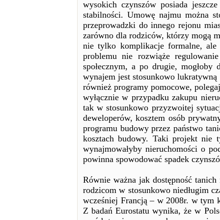
wysokich czynszów posiada jeszcze 
stabilności. Umowę najmu można st
przeprowadzki do innego rejonu mias
zarówno dla rodziców, którzy mogą mi
nie tylko komplikacje formalne, al
problemu nie rozwiąże regulowani
społecznym, a po drugie, mogłoby 
wynajem jest stosunkowo lukratywną i
również programy pomocowe, polegając
wyłącznie w przypadku zakupu nieru
tak w stosunkowo przyzwoitej sytuac
deweloperów, kosztem osób prywatny
programu budowy przez państwo tani
kosztach budowy. Taki projekt nie t
wynajmowałyby nieruchomości o pod
powinna spowodować spadek czynszó
Równie ważna jak dostępność tanich m
rodzicom w stosunkowo niedługim cza
wcześniej Francją – w 2008r. w tym k
Z badań Eurostatu wynika, że w Pols