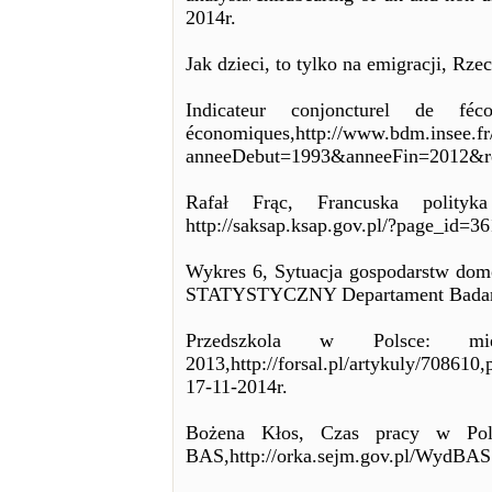
2014r.
Jak dzieci, to tylko na emigracji, Rz
Indicateur conjoncturel de féc
économiques,http://www.bdm.insee.fr/
anneeDebut=1993&anneeFin=2012&re
Rafał Frąc, Francuska polityka
http://saksap.ksap.gov.pl/?page_id=36
Wykres 6, Sytuacja gospodarstw d
STATYSTYCZNY Departament Badań S
Przedszkola w Polsce: m
2013,http://forsal.pl/artykuly/7086
17-11-2014r.
Bożena Kłos, Czas pracy w Pols
BAS,http://orka.sejm.gov.pl/WydBA