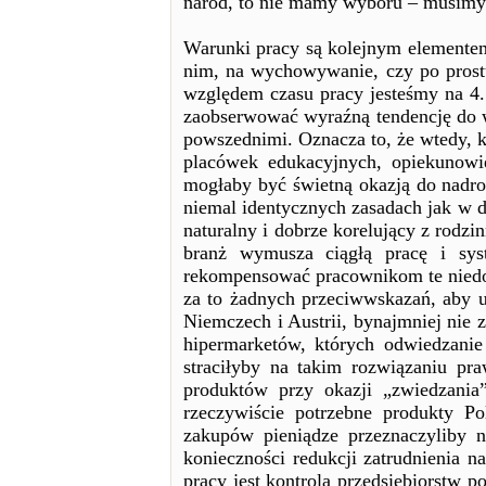
naród, to nie mamy wyboru – musimy 
Warunki pracy są kolejnym elementem,
nim, na wychowywanie, czy po prost
względem czasu pracy jesteśmy na 4.
zaobserwować wyraźną tendencję do w
powszednimi. Oznacza to, że wtedy, ki
placówek edukacyjnych, opiekunowi
mogłaby być świetną okazją do nadrob
niemal identycznych zasadach jak w d
naturalny i dobrze korelujący z rodzi
branż wymusza ciągłą pracę i sy
rekompensować pracownikom te niedog
za to żadnych przeciwwskazań, aby u
Niemczech i Austrii, bynajmniej nie z
hipermarketów, których odwiedzanie
straciłyby na takim rozwiązaniu p
produktów przy okazji „zwiedzania
rzeczywiście potrzebne produkty P
zakupów pieniądze przeznaczyliby 
konieczności redukcji zatrudnienia
pracy jest kontrola przedsiębiorstw