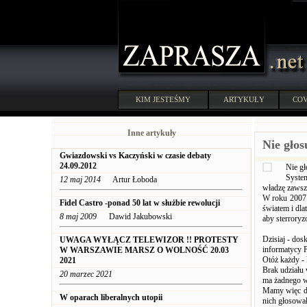
KIM JESTEŚMY
ARTYKUŁY
COV
Inne artykuły
Nie gło
Gwiazdowski vs Kaczyński w czasie debaty
24.09.2012
Nie gł
System
12 maj 2014
Artur Łoboda
władzę zawsz
W roku 2007 i
Fidel Castro -ponad 50 lat w służbie rewolucji
światem i dla
8 maj 2009
Dawid Jakubowski
aby sterroryz
Dzisiaj - dos
UWAGA WYŁĄCZ TELEWIZOR !! PROTESTY
informatycy P
W WARSZAWIE MARSZ O WOLNOŚĆ 20.03
Otóż każdy -
2021
Brak udziału 
20 marzec 2021
ma żadnego w
Mamy więc dz
W oparach liberalnych utopii
nich głosował