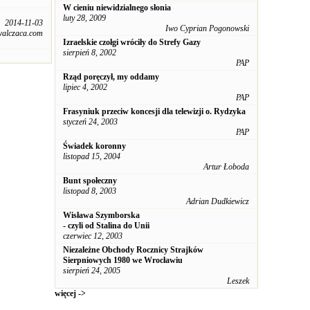
W cieniu niewidzialnego słonia
luty 28, 2009
2014-11-03
Iwo Cyprian Pogonowski
alczaca.com
Izraelskie czołgi wróciły do Strefy Gazy
sierpień 8, 2002
PAP
Rząd poręczył, my oddamy
lipiec 4, 2002
PAP
Frasyniuk przeciw koncesji dla telewizji o. Rydzyka
styczeń 24, 2003
PAP
Świadek koronny
listopad 15, 2004
Artur Łoboda
Bunt społeczny
listopad 8, 2003
Adrian Dudkiewicz
Wisława Szymborska
- czyli od Stalina do Unii
czerwiec 12, 2003
Niezależne Obchody Rocznicy Strajków
Sierpniowych 1980 we Wrocławiu
sierpień 24, 2005
Leszek
więcej ->