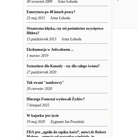
-
30 wrzesień 2009
Artur Łoboda
Emerytura po 40 latach pracy?
25 maj 2015
Artur Łoboda
Ostateczna klęska, czy też pośmiertne zwycięstwo
Hitlera?
15 październik 2013
Artur Łoboda
Ekshumacja w Jedwabnem ...
1 marzec 2019
Scenariusz dla Kanady - czy dla całego świata?
27 październik 2020
Tak zwani "naukowcy"
20 czerwiec 2020
Dlaczego Francuzi wydawali Żydów?
7 listopad 2025
W bajorku jest życie
19 maj 2020
Zygmunt Jan Prusiński
FDA jest „zgniła do szpiku kości”, mówi dr Robert
Malone – agencja od początku wiedziała, że