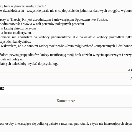
zy listy wyborcze każdej z partii?
ez dwadzieścia lat - wszystkie partie nie chcą dopuścić do jednomandatowych okręgów wybor
czy w Trzeciej RP jest zbrodniczym i zniewalającym Społeczeństwo Polskie.
podmiotowość i stawia w roli petentów pokrętnych procedur.
 w każdej dziedzinie życia.
a forma totalitaryzmu.
sobiście nie chodziłem na wybory parlamentarne. Ale na ostatnie wybory poszedłem tylk
szystkich kandydatów.
 wskazałem, że nie dano mi żadnej możliwości - bym mógł wybrać kompetentnych ludzi honor
lsce pewną grupę idiotów, którzy manifestują swój brak udziału w życiu społecznym i szczyc
 dala od polityki.
, których należałoby wysłać do psychologa.
3 
A
arz
Komentarze
ecy osoby interesujące się polityką państwa nazywali patriotami, a tych nie interesujących się zw