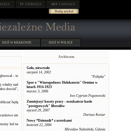
RASZA
TV
ZAPRASZA
ART
ZAPRASZA
Dodaj artykuł
DZIŚ W KRAKOWIE
DZIŚ W POLSCE
Archiwum
Goło, niewesoło
sierpień 14, 2002
głosował - to
"Polityka"
Spor o "Wiarogodnosc Holokaustu" Ormian w
ej władzy nad
latach 1914-1923
babci dowód",
marzec 3, 2006
Iwo Cyprian Pogonowski
Zmniejszyć koszty pracy - oszukańcze hasło
obliczać będą
"postępowych" liberałów
styczeń 29, 2007
Dariusz Kosiur
łeczeństwo nie
Nowy *Dziennik* z usterkami
łuszny lud na
kwiecień 22, 2006
Mirosław Naleziński, Gdynia