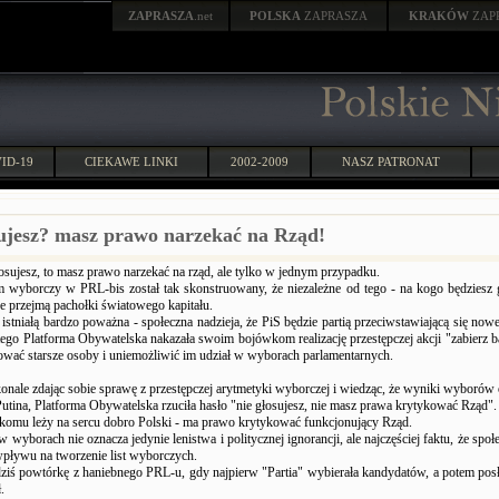
ZAPRASZA
.net
POLSKA
ZAPRASZA
KRAKÓW
ZAP
ID-19
CIEKAWE LINKI
2002-2009
NASZ PATRONAT
sujesz? masz prawo narzekać na Rząd!
osujesz, to masz prawo narzekać na rząd, ale tylko w jednym przypadku.
 wyborczy w PRL-bis został tak skonstruowany, że niezależne od tego - na kogo będziesz 
e przejmą pachołki światowego kapitału.
stniałą bardzo poważna - społeczna nadzieja, że PiS będzie partią przeciwstawiającą się now
tego Platforma Obywatelska nakazała swoim bojówkom realizację przestępczej akcji "zabierz 
ować starsze osoby i uniemożliwić im udział w wyborach parlamentarnych.
konale zdając sobie sprawę z przestępczej arytmetyki wyborczej i wiedząc, że wyniki wyborów 
utina, Platforma Obywatelska rzuciła hasło "nie głosujesz, nie masz prawa krytykować Rząd".
 komu leży na sercu dobro Polski - ma prawo krytykować funkcjonujący Rząd.
w wyborach nie oznacza jedynie lenistwa i politycznej ignorancji, ale najczęściej faktu, że spo
pływu na tworzenie list wyborczych.
iś powtórkę z haniebnego PRL-u, gdy najpierw "Partia" wybierała kandydatów, a potem pos
.