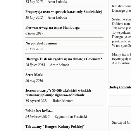
13 luty 2015
Artur Łoboda
Kto dziś twor
Dlaczego prz
Propozycja testu w sprawie katastrofy Smoleńskiej
10 luty 2012
Artur Łoboda
System wybor
Odbiera nam 
Pierwsze uwagi na temat Hamburga
Tak samo jest
To współczesn
8 lipiec 2017
Dlatego ja o
przekreślić w
Na pohybel durniom
W ten sposób
21 luty 2017
Mamy też w Po
trzymają się z
Dlaczego Tusk nie zgodzi się na debatę z Gowinem?
Ale to ludzie
28 lipiec 2013
Artur Łoboda
Serce Matki
26 maj 2016
Dodaj koment
Jestem otwarty”: 50 000 właścicieli włoskich
restauracji planuje zignorować blokadę
19 styczeń 2021
Robin Monotti
Polska bez króla...
24 kwiecień 2010
Zygmunt Jan Prusiński
Starożytni Gr
Tak zwany "Kongres Kultury Polskiej"