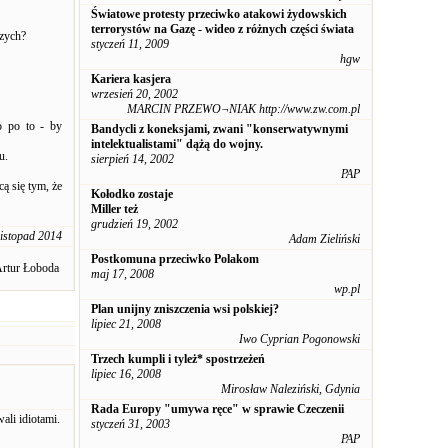
Światowe protesty przeciwko atakowi żydowskich
terrorystów na Gazę - wideo z różnych części świata
czych?
styczeń 11, 2009
hgw
Kariera kasjera
wrzesień 20, 2002
MARCIN PRZEWO¬NIAK http://www.zw.com.pl
o po to - by
Bandycli z koneksjami, zwani "konserwatywnymi
intelektualistami" dążą do wojny.
u.
sierpień 14, 2002
PAP
ą się tym, że
Kołodko zostaje
Miller też
grudzień 19, 2002
listopad 2014
Adam Zieliński
Postkomuna przeciwko Polakom
rtur Łoboda
maj 17, 2008
wp.pl
Plan unijny zniszczenia wsi polskiej?
lipiec 21, 2008
Iwo Cyprian Pogonowski
Trzech kumpli i tyleż* spostrzeżeń
lipiec 16, 2008
Mirosław Naleziński, Gdynia
Rada Europy "umywa ręce" w sprawie Czeczenii
ali idiotami.
styczeń 31, 2003
PAP