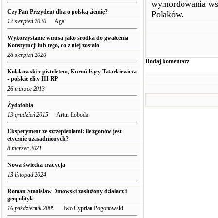
wymordowania ws
Czy Pan Prezydent dba o polską ziemię?
Polaków.
12 sierpień 2020
Aga
Wykorzystanie wirusa jako środka do gwałcenia
Konstytucji lub tego, co z niej zostało
28 sierpień 2020
Dodaj komentarz
Kołakowski z pistoletem, Kuroń lżący Tatarkiewicza
- polskie elity III RP
26 marzec 2013
Żydofobia
13 grudzień 2015
Artur Łoboda
Eksperyment ze szczepieniami: ile zgonów jest
etycznie uzasadnionych?
8 marzec 2021
Nowa świecka tradycja
13 listopad 2024
Roman Stanislaw Dmowski zasłużony działacz i
geopolityk
16 październik 2009
Iwo Cyprian Pogonowski