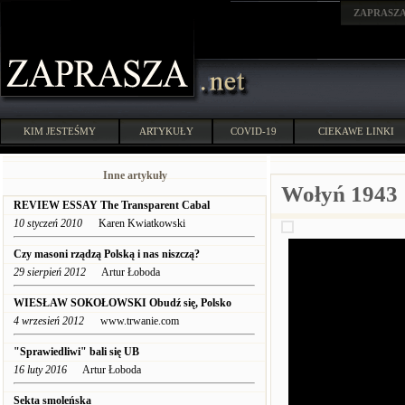
ZAPRASZ
KIM JESTEŚMY
ARTYKUŁY
COVID-19
CIEKAWE LINKI
Inne artykuły
Wołyń 1943
REVIEW ESSAY The Transparent Cabal
10 styczeń 2010
Karen Kwiatkowski
Czy masoni rządzą Polską i nas niszczą?
29 sierpień 2012
Artur Łoboda
WIESŁAW SOKOŁOWSKI Obudź się, Polsko
4 wrzesień 2012
www.trwanie.com
"Sprawiedliwi" bali się UB
16 luty 2016
Artur Łoboda
Sekta smoleńska