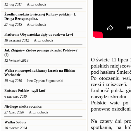
12 maj 2017
Artur Łoboda
Źródła dwudziestowiecznej Kultury polskiej - 1.
Druga Rzeczpospolita.
27 maj 2015
Artur Łoboda
Platforma Obywatelska dąży do rozlewu krwi
18 wrzesień 2012
Artur Łoboda
Jak Zbigniew Ziobro pomaga okradać Polaków?
(4)
O świcie 11 lipca
12 kwiecień 2019
polskich miejscow
Walka o monopol nuklearny Izraela na Bliskim
pod hasłem Śmier
Wschodzie
Po otoczeniu wsi
19 maj 2010
Iwo Cyprian Pogonowski
rzezi i zniszczeń.
Ludność polska gin
Państwo Polskie - czyli kto?
narzędzi zbrodni.
6 czerwiec 2019
Polskie wsie po
Niedługo wielka rocznica
ponowne osiedleni
27 lipiec 2020
Artur Łoboda
Na cztery dni pr
Wielka Sobota
spotkania, na k
30 marzec 2024