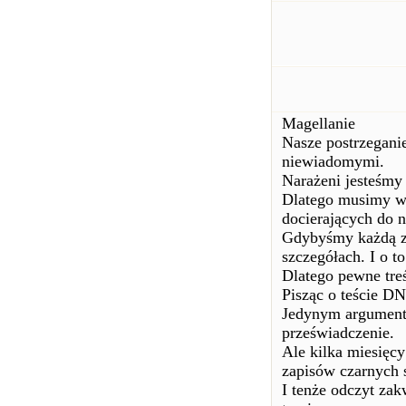
Magellanie
Nasze postrzegani
niewiadomymi.
Narażeni jesteśmy 
Dlatego musimy w
docierających do n
Gdybyśmy każdą z n
szczegółach. I o t
Dlatego pewne treś
Pisząc o teście D
Jedynym argument
przeświadczenie.
Ale kilka miesięc
zapisów czarnych 
I tenże odczyt za