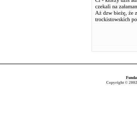
Ci - którzy dziś a
czekali na załama
Aż dzw bieżę, że 
trockistowskich p
Funda
Copyright © 2002