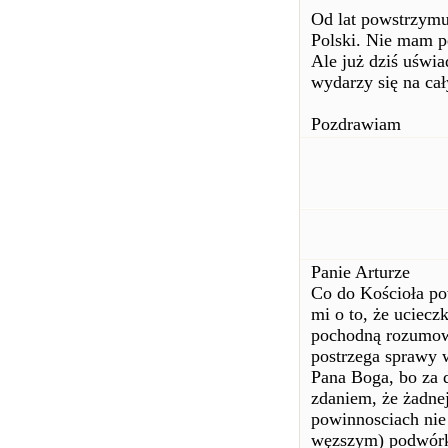
Od lat powstrzymu
Polski. Nie mam pe
Ale już dziś uświa
wydarzy się na ca
Pozdrawiam
Panie Arturze
Co do Kościoła po
mi o to, że uciecz
pochodną rozumowa
postrzega sprawy w
Pana Boga, bo za 
zdaniem, że żadnej
powinnosciach nie
węzszym) podwórku