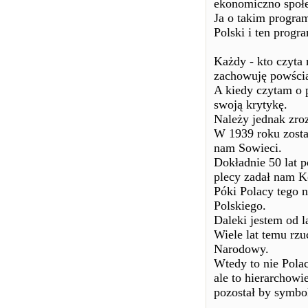
ekonomiczno społec
Ja o takim program
Polski i ten progra
Każdy - kto czyta 
zachowuję powści
A kiedy czytam o 
swoją krytykę.
Należy jednak zr
W 1939 roku zosta
nam Sowieci.
Dokładnie 50 lat p
plecy zadał nam Ko
Póki Polacy tego n
Polskiego.
Daleki jestem od l
Wiele lat temu rzu
Narodowy.
Wtedy to nie Polac
ale to hierarchow
pozostał by symbo