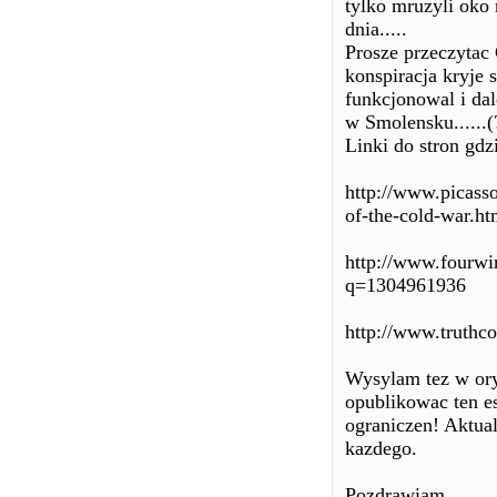
tylko mruzyli oko
dnia.....
Prosze przeczytac
konspiracja kryje
funkcjonowal i dal
w Smolensku......(
Linki do stron gdz
http://www.picass
of-the-cold-war.ht
http://www.fourwi
q=1304961936
http://www.truthco
Wysylam tez w ory
opublikowac ten es
ograniczen! Aktual
kazdego.
Pozdrawiam,