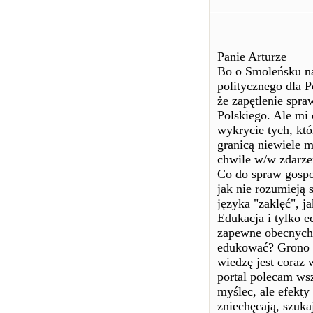
Panie Arturze
Bo o Smoleńsku na
politycznego dla P
że zapętlenie spr
Polskiego. Ale mi
wykrycie tych, któr
granicą niewiele 
chwile w/w zdarze
Co do spraw gospod
jak nie rozumieją s
języka "zaklęć", j
Edukacja i tylko e
zapewne obecnych 
edukować? Grono o
wiedzę jest coraz 
portal polecam ws
myślec, ale efekty
zniechęcają, szuka