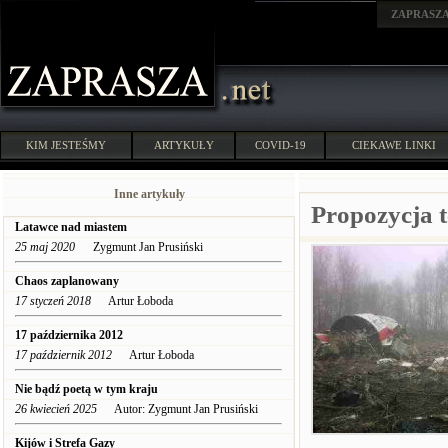
ZAPRASZ
KIM JESTEŚMY
ARTYKUŁY
COVID-19
CIEKAWE LINKI
Inne artykuły
Propozycja t
Latawce nad miastem
25 maj 2020
Zygmunt Jan Prusiński
Chaos zaplanowany
17 styczeń 2018
Artur Łoboda
17 października 2012
17 październik 2012
Artur Łoboda
Nie bądź poetą w tym kraju
26 kwiecień 2025
Autor: Zygmunt Jan Prusiński
Kijów i Strefa Gazy