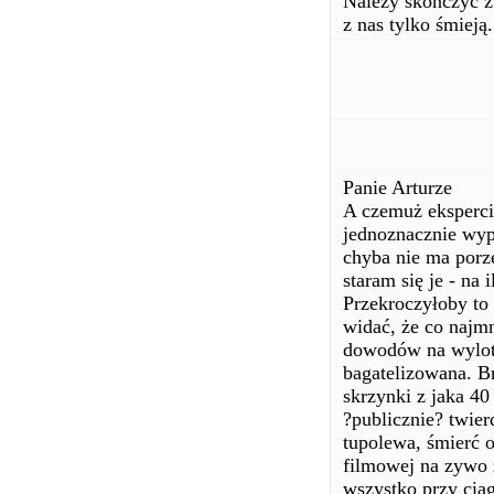
Należy skończyć z
z nas tylko śmieją.
Panie Arturze
A czemuż eksperci
jednoznacznie wyp
chyba nie ma por
staram się je - na
Przekroczyłoby to 
widać, że co najm
dowodów na wylot j
bagatelizowana. Br
skrzynki z jaka 40
?publicznie? twierd
tupolewa, śmierć o
filmowej na zywo z
wszystko przy cią