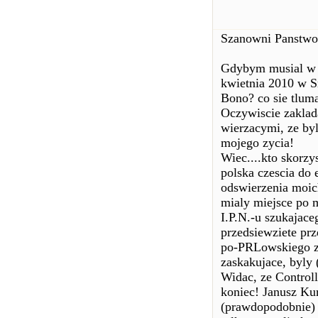
Szanowni Panstwo
Gdybym musial w k
kwietnia 2010 w S
Bono? co sie tluma
Oczywiscie zaklad
wierzacymi, ze byl
mojego zycia!
Wiec....kto skorzy
polska czescia do 
odswierzenia moic
mialy miejsce po 
I.P.N.-u szukajac
przedsiewziete pr
po-PRLowskiego zy
zaskakujace, byly 
Widac, ze Controll
koniec! Janusz Kur
(prawdopodobnie) z