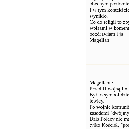
obecnym poziomie
I w tym kontekście
wynikło.
Co do religii to z
wpisami w koment
pozdrawiam i ja
Magellan
Magellanie
Przed II wojną Pol
Był to symbol dzi
lewicy.
Po wojnie komuniś
zasadami "dwójmyś
Dziś Polacy nie m
tylko Kościół, "po