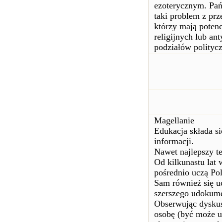
ezoterycznym. Pańs
taki problem z pr
którzy mają poten
religijnych lub an
podziałów polityc
Magellanie
Edukacja składa si
informacji.
Nawet najlepszy te
Od kilkunastu lat
pośrednio uczą Po
Sam również się u
szerszego udokume
Obserwując dyskus
osobę (być może u