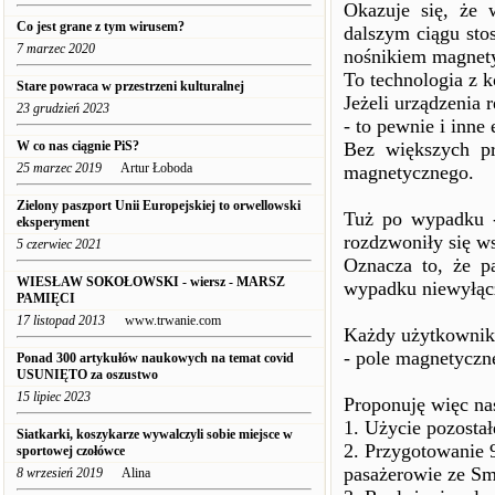
Okazuje się, że 
Co jest grane z tym wirusem?
dalszym ciągu stos
7 marzec 2020
nośnikiem magnet
To technologia z k
Stare powraca w przestrzeni kulturalnej
Jeżeli urządzenia 
23 grudzień 2023
- to pewnie i inne
W co nas ciągnie PiS?
Bez większych p
25 marzec 2019
Artur Łoboda
magnetycznego.
Zielony paszport Unii Europejskiej to orwellowski
Tuż po wypadku -
eksperyment
rozdzwoniły się w
5 czerwiec 2021
Oznacza to, że p
WIESŁAW SOKOŁOWSKI - wiersz - MARSZ
wypadku niewyłąc
PAMIĘCI
17 listopad 2013
www.trwanie.com
Każdy użytkownik 
- pole magnetyczn
Ponad 300 artykułów naukowych na temat covid
USUNIĘTO za oszustwo
15 lipiec 2023
Proponuję więc nas
1. Użycie pozosta
Siatkarki, koszykarze wywalczyli sobie miejsce w
2. Przygotowanie 
sportowej czołówce
pasażerowie ze Sm
8 wrzesień 2019
Alina