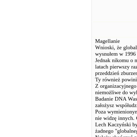
Magellanie
Wnioski, że globa
wysnułem w 1996 
Jednak nikomu o n
latach pierwszy ra
przeddzień zburz
Ty również powinie
Z organizacyjnego 
niemożliwe do wy
Badanie DNA Wasse
założysz współudz
Poza wymienionymi
nie widzę innych. 
Lech Kaczyński był
żadnego "globalne