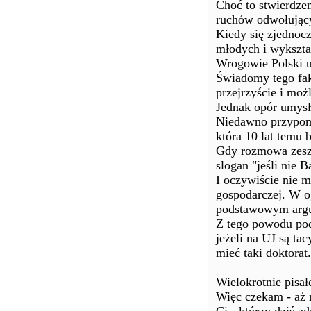
Choć to stwierdze
ruchów odwołujący
Kiedy się zjednocz
młodych i wykszta
Wrogowie Polski u
Świadomy tego fakt
przejrzyście i moż
Jednak opór umysło
Niedawno przypom
która 10 lat temu 
Gdy rozmowa zeszł
slogan "jeśli nie B
I oczywiście nie m
gospodarczej. W og
podstawowym argu
Z tego powodu pod
jeżeli na UJ są ta
mieć taki doktorat.
Wielokrotnie pisał
Więc czekam - aż n