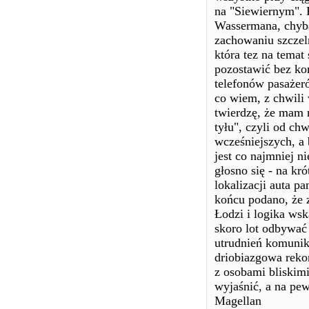
na "Siewiernym". P
Wassermana, chyba
zachowaniu szczel
która tez na temat
pozostawić bez ko
telefonów pasażeró
co wiem, z chwili 
twierdzę, że mam r
tyłu", czyli od ch
wcześniejszych, a 
jest co najmniej n
głosno się - na kr
lokalizacji auta p
końcu podano, że 
Łodzi i logika ws
skoro lot odbywać 
utrudnień komunik
driobiazgowa rekon
z osobami bliskimi
wyjaśnić, a na pe
Magellan