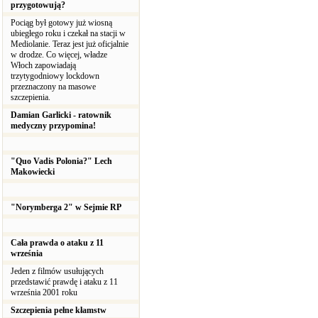
przygotowują?
Pociąg był gotowy już wiosną
ubiegłego roku i czekał na stacji w
Mediolanie. Teraz jest już oficjalnie
w drodze. Co więcej, władze
Włoch zapowiadają
trzytygodniowy lockdown
przeznaczony na masowe
szczepienia.
Damian Garlicki - ratownik
medyczny przypomina!
"Quo Vadis Polonia?" Lech
Makowiecki
"Norymberga 2" w Sejmie RP
Cała prawda o ataku z 11
września
Jeden z filmów usułujących
przedstawić prawdę i ataku z 11
września 2001 roku
Szczepienia pełne kłamstw