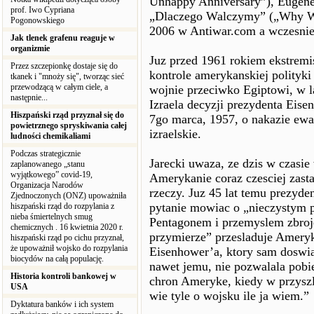
Unhappy Anniversary”), Eugene
prof. Iwo Cypriana
„Dlaczego Walczymy” („Why We
Pogonowskiego
2006 w Antiwar.com a wczesnie
Jak tlenek grafenu reaguje w
organizmie
Juz przed 1961 rokiem ekstremi
Przez szczepionkę dostaje się do
kontrole amerykanskiej polityki
tkanek i "mnoży się", tworząc sieć
przewodzącą w całym ciele, a
wojnie przeciwko Egiptowi, w l
następnie...
Izraela decyzji prezydenta Eis
Hiszpański rząd przyznał się do
7go marca, 1957, o nakazie ewa
powietrznego spryskiwania całej
izraelskie.
ludności chemikaliami
Podczas strategicznie
Jarecki uwaza, ze dzis w czasi
zaplanowanego „stanu
wyjątkowego” covid-19,
Amerykanie coraz czesciej zastan
Organizacja Narodów
rzeczy. Juz 45 lat temu prezyd
Zjednoczonych (ONZ) upoważniła
pytanie mowiac o „nieczystym p
hiszpański rząd do rozpylania z
nieba śmiertelnych smug
Pentagonem i przemyslem zbroje
chemicznych . 16 kwietnia 2020 r.
przymierze” przesladuje Ameryk
hiszpański rząd po cichu przyznał,
że upoważnił wojsko do rozpylania
Eisenhower’a, ktory sam doswia
biocydów na całą populację.
nawet jemu, nie pozwalala pobi
Historia kontroli bankowej w
chron Ameryke, kiedy w przyszl
USA
wie tyle o wojsku ile ja wiem.”
Dyktatura banków i ich system