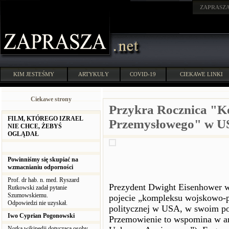
ZAPRASZ
KIM JESTEŚMY
ARTYKUŁY
COVID-19
CIEKAWE LINKI
Ciekawe strony
Przykra Rocznica "
FILM, KTÓREGO IZRAEL
Przemysłowego" w U
NIE CHCE, ŻEBYŚ
OGLĄDAŁ
Powinniśmy się skupiać na
wzmacnianiu odporności
Prof. dr hab. n. med. Ryszard
Prezydent Dwight Eisenhower 
Rutkowski zadał pytanie
Szumowskiemu.
pojecie „kompleksu wojskowo-p
Odpowiedzi nie uzyskał.
politycznej w USA, w swoim p
Iwo Cyprian Pogonowski
Przemowienie to wspomina w ar
Notka wikipedii dotycząca osoby