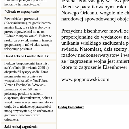
Izraela. Podczas gdy w USA prz
zarabianiu pieniędzy przez duże
koncerny farmaceutyczne."
dzieci w pacyfikowanym Iraku, 
"Górale to męczą konie"
Nowego Orleanu, wogole nie cho
narodowej spowodowanej obojet
Powiedziałam prezesowi
(Kaczyńskiemu), że górale bardzo
na nich liczą, to są ich wyborcy, a
Prezydent Eisenhower mowil ze
prezes odpowiedział mi na to:
"Górale to męczą konie". Byłam w
proporcjonalne do wydatkow na
szoku, że przy tak ważnym temacie
unikania wielkiego zadluzania p
gospodarczym mówi takie rzeczy -
swiecie. Natomiast, dzis szerz
relacjonuje posłanka.
rzadow neokonserwatystow i wa
David Icke w LondonReal TV
ze ”zagrozenie wojna jest smie
Podczas bezpośredniej transmisji
ktore to zagrozenie Eisenhower
na YouTube (6 kwietnia 2020 r.)
obejrzało 65 tysięcy osób. Zaraz
potem został on usunięty ze
www.pogonowski.com
wszystkich kanałów YouTubea,
Vimeo i Facebooka. Wywiad -
zwłaszcza od ok. 50 min. -
polecamy polskim władzom,
ekspertom, dziennikarzom, policji i
wojsku oraz wszystkim tym, którzy
czują, że w niedalekiej przyszłości
Dodaj komentarz
mogą przyczynić się do zachowania
godności i wolności przez
człowieka.
Jaki rodzaj zagrożenia