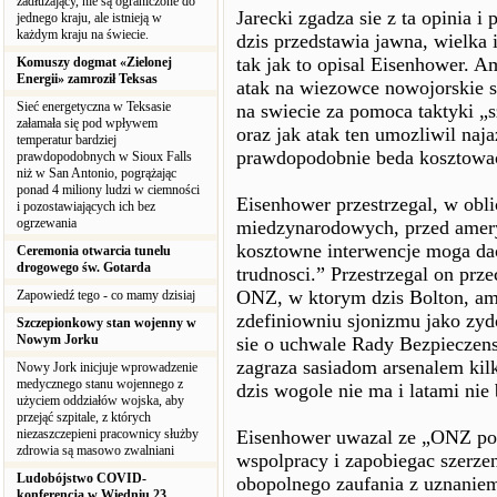
zadłużający, nie są ograniczone do
Jarecki zgadza sie z ta opinia
jednego kraju, ale istnieją w
każdym kraju na świecie.
dzis przedstawia jawna, wielka
tak jak to opisal Eisenhower. A
Komuszy dogmat «Zielonej
Energii» zamroził Teksas
atak na wiezowce nowojorskie 
Sieć energetyczna w Teksasie
na swiecie za pomoca taktyki „
załamała się pod wpływem
oraz jak atak ten umozliwil naja
temperatur bardziej
prawdopodobnie beda kosztowa
prawdopodobnych w Sioux Falls
niż w San Antonio, pogrążając
ponad 4 miliony ludzi w ciemności
Eisenhower przestrzegal, w obl
i pozostawiających ich bez
ogrzewania
miedzynarodowych, przed amery
kosztowne interwencje moga da
Ceremonia otwarcia tunelu
drogowego św. Gotarda
trudnosci.” Przestrzegal on prz
ONZ, w ktorym dzis Bolton, am
Zapowiedź tego - co mamy dzisiaj
zdefiniowniu sjonizmu jako zyd
Szczepionkowy stan wojenny w
Nowym Jorku
sie o uchwale Rady Bezpieczens
zagraza sasiadom arsenalem kil
Nowy Jork inicjuje wprowadzenie
medycznego stanu wojennego z
dzis wogole nie ma i latami nie 
użyciem oddziałów wojska, aby
przejąć szpitale, z których
niezaszczepieni pracownicy służby
Eisenhower uwazal ze „ONZ po
zdrowia są masowo zwalniani
wspolpracy i zapobiegac szerzen
Ludobójstwo COVID-
obopolnego zaufania z uznanie
konferencja w Wiedniu 23