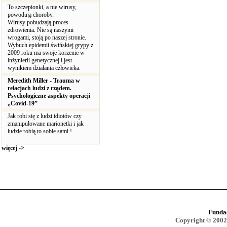
To szczepionki, a nie wirusy,
powodują choroby.
Wirusy pobudzają proces
zdrowienia. Nie są naszymi
wrogami, stoją po naszej stronie.
Wybuch epidemii świńskiej grypy z
2009 roku ma swoje korzenie w
inżynierii genetycznej i jest
wynikiem działania człowieka.
Meredith Miller - Trauma w
relacjach ludzi z rządem.
Psychologiczne aspekty operacji
„Covid-19”
Jak robi się z ludzi idiotów czy
zmanipulowane marionetki i jak
ludzie robią to sobie sami !
więcej ->
Funda
Copyright © 2002