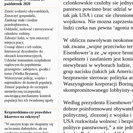
czlonkowskie czuloby sie jedn
październik 2020
panstwo powinno brac udzial w 
Znieść wolności obywatelskich,
tak jak USA i czuc sie chronio
Zniszczyć gospodarki,
Zamknąć małe i średnie
wojskowa. Nie mozna zaprzestac
przedsiębiorstwa,
ludzi czeka nas pewna ‘agonia n
Oddzielić, izolować i terroryzować
członków rodziny,
Zubożyć ludzi, w tym zniszczyć
W obliczu nawolywan neokonser
miejsca pracy,
tak zwana „wojne przeciwko ter
Usunąć dzieci z ich rodzin,
Internować dysydentów do
Eisenhower’a ze „w epoce bron
obozach koncentracyjnych,
respektem i zaufaniem jest kon
Udzielać immunitetu urzędnikom
niewybrani w wyborach ludzie, 
rządowym do popełnienia
przestępstw: zabójstwo, gwałtu i
grup nacisku (takich jak America
tortur (Wielka Brytania),
bezprawnie sterowac polityka am
Wykorzystać policję, wojsko i
najemników do kontroli populacji,
Waszyngtonie korporacji Boeing
Zmusić populacje do szczepień
skompromitowanego lobbyisty-s
niemedyczną szczepionką
zawierającą mechanizmy kontroli
populacji bez ich świadomej zgody
Wedlug prezydenta Eisenhower’a
dobrze poinformowani obywate
Kryptoreklama-czy prawdziwe
politycznej, zlozonej z wojska 
lekarstwo na cukrzycę?
USA rozkwitala wolnosc i bezp
"W naszym kraju nie skupiamy się
polityce panstwowej,” a nie je
na leczeniu diabetyków, ale na