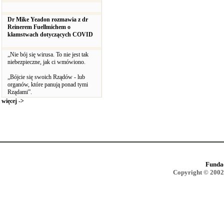
Dr Mike Yeadon rozmawia z dr
Reinerem Fuellmichem o
kłamstwach dotyczących COVID
„Nie bój się wirusa. To nie jest tak
niebezpieczne, jak ci wmówiono.
„Bójcie się swoich Rządów - lub
organów, które panują ponad tymi
Rządami”.
więcej ->
Funda
Copyright © 2002