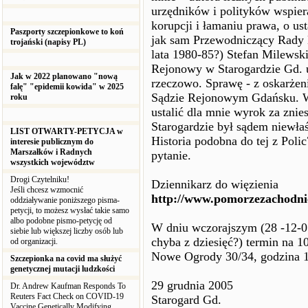
urzędników i polityków wspier
korupcji i łamaniu prawa, o ust
Paszporty szczepionkowe to koń
jak sam Przewodniczący Rady 
trojański (napisy PL)
lata 1980-85?) Stefan Milewsk
Rejonowy w Starogardzie Gd. u
Jak w 2022 planowano "nową
rzeczowo. Sprawę - z oskarżen
falę" "epidemii kowida" w 2025
Sądzie Rejonowym Gdańsku. Wc
roku
ustalić dla mnie wyrok za znie
Starogardzie był sądem niewł
LIST OTWARTY-PETYCJA w
Historia podobna do tej z Poli
interesie publicznym do
Marszałków i Radnych
pytanie.
wszystkich województw
Drogi Czytelniku!
Dziennikarz do więzienia
Jeśli chcesz wzmocnić
http://www.pomorzezachodnie
oddziaływanie poniższego pisma-
petycji, to możesz wysłać takie samo
albo podobne pismo-petycję od
W dniu wczorajszym (28 -12-05
siebie lub większej liczby osób lub
chyba z dziesięć?) termin na 1
od organizacji.
Nowe Ogrody 30/34, godzina 1
Szczepionka na covid ma służyć
genetycznej mutacji ludzkości
29 grudnia 2005
Dr. Andrew Kaufman Responds To
Reuters Fact Check on COVID-19
Starogard Gd.
Vaccine Genetically Modifying