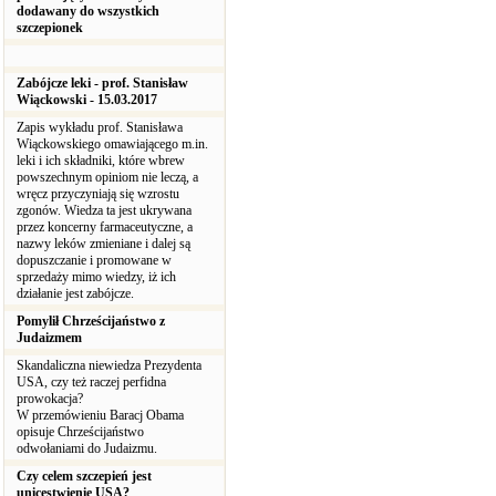
dodawany do wszystkich
szczepionek
Zabójcze leki - prof. Stanisław
Wiąckowski - 15.03.2017
Zapis wykładu prof. Stanisława
Wiąckowskiego omawiającego m.in.
leki i ich składniki, które wbrew
powszechnym opiniom nie leczą, a
wręcz przyczyniają się wzrostu
zgonów. Wiedza ta jest ukrywana
przez koncerny farmaceutyczne, a
nazwy leków zmieniane i dalej są
dopuszczanie i promowane w
sprzedaży mimo wiedzy, iż ich
działanie jest zabójcze.
Pomylił Chrześcijaństwo z
Judaizmem
Skandaliczna niewiedza Prezydenta
USA, czy też raczej perfidna
prowokacja?
W przemówieniu Baracj Obama
opisuje Chrześcijaństwo
odwołaniami do Judaizmu.
Czy celem szczepień jest
unicestwienie USA?