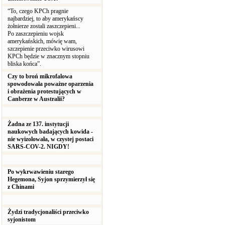
“To, czego KPCh pragnie
najbardziej, to aby amerykańscy
żołnierze zostali zaszczepieni...
Po zaszczepieniu wojsk
amerykańskich, mówię wam,
szczepienie przeciwko wirusowi
KPCh będzie w znacznym stopniu
bliska końca”.
Czy to broń mikrofalowa
spowodowała poważne oparzenia
i obrażenia protestujących w
Canberze w Australii?
Żadna ze 137. instytucji
naukowych badających kowida -
nie wyizolowała, w czystej postaci
SARS-COV-2. NIGDY!
Po wykrwawieniu starego
Hegemona, Syjon sprzymierzył się
z Chinami
Żydzi tradycjonaliści przeciwko
syjonistom