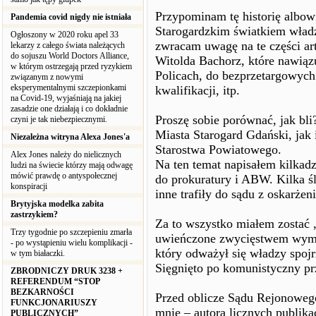
Przypominam tę historię albo
Pandemia covid nigdy nie istniała
Starogardzkim światkiem wład
Ogłoszony w 2020 roku apel 33
zwracam uwagę na te części ar
lekarzy z całego świata należących
do sojuszu World Doctors Alliance,
Witolda Bachorz, które nawiąz
w którym ostrzegają przed ryzykiem
Policach, do bezprzetargowyc
związanym z nowymi
eksperymentalnymi szczepionkami
kwalifikacji, itp.
na Covid-19, wyjaśniają na jakiej
zasadzie one działają i co dokładnie
Proszę sobie porównać, jak bl
czyni je tak niebezpiecznymi.
Miasta Starogard Gdański, jak 
Niezależna witryna Alexa Jones'a
Starostwa Powiatowego.
Alex Jones należy do nielicznych
Na ten temat napisałem kilkadz
ludzi na świecie którzy mają odwagę
mówić prawdę o antyspołecznej
do prokuratury i ABW. Kilka ś
konspiracji
inne trafiły do sądu z oskarżen
Brytyjska modelka zabita
zastrzykiem?
Za to wszystko miałem zostać 
Trzy tygodnie po szczepieniu zmarła
uwieńczone zwycięstwem wymia
- po wystąpieniu wielu komplikacji -
który odważył się władzy spojrz
w tym białaczki.
Sięgnięto po komunistyczny prz
ZBRODNICZY DRUK 3238 +
REFERENDUM “STOP
BEZKARNOŚCI
Przed oblicze Sądu Rejonoweg
FUNKCJONARIUSZY
mnie – autora licznych publikac
PUBLICZNYCH”