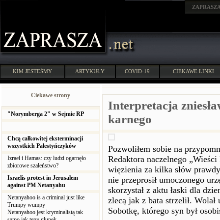
ZAPRASZ
KIM JESTEŚMY
ARTYKUŁY
COVID-19
CIEKAWE LINKI
Ciekawe strony
Interpretacja zniesł
"Norymberga 2" w Sejmie RP
karnego
Chcą całkowitej eksterminacji
wszystkich Palestyńczyków
Pozwoliłem sobie na przypomni
Redaktora naczelnego „Wieści P
Izrael i Hamas: czy ludzi ogarnęło
zbiorowe szaleństwo?
więzienia za kilka słów prawdy
Israelis protest in Jerusalem
nie przeprosił umoczonego urz
against PM Netanyahu
skorzystał z aktu łaski dla dzi
Netanyahoo is a criminal just like
zlecą jak z bata strzelił. Wola
Trumpy wumpy
Sobotkę, którego syn był osob
Netanyahoo jest kryminalistą tak
samo jak tępy głupek