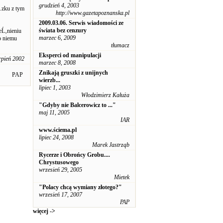
grudzień 4, 2003
zku z tym
http://www.gazetapoznanska.pl
2009.03.06. Serwis wiadomości ze
świata bez cenzury
eĹ‚nieniu
marzec 6, 2009
o niemu
tłumacz
Eksperci od manipulacji
rpień 2002
marzec 8, 2008
Znikają gruszki z unijnych
PAP
wierzb...
lipiec 1, 2003
Włodzimierz Kałuża
"Gdyby nie Balcerowicz to ..."
maj 11, 2005
IAR
www.ściema.pl
lipiec 24, 2008
Marek Jastrząb
Rycerze i Obrońcy Grobu....
Chrystusowego
wrzesień 29, 2005
Mietek
"Polacy chcą wymiany złotego?"
wrzesień 17, 2007
PAP
więcej ->