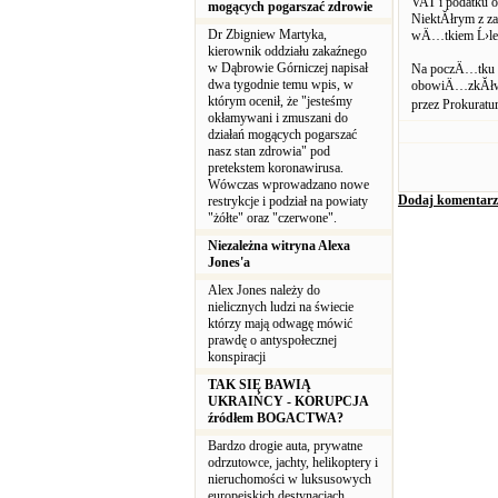
VAT i podatku o
mogących pogarszać zdrowie
NiektĂłrym z 
Dr Zbigniew Martyka,
wÄ…tkiem Ĺ›led
kierownik oddziału zakaźnego
w Dąbrowie Górniczej napisał
Na poczÄ…tku si
dwa tygodnie temu wpis, w
obowiÄ…zkĂłw d
którym ocenił, że "jesteśmy
przez Prokura
okłamywani i zmuszani do
działań mogących pogarszać
nasz stan zdrowia" pod
pretekstem koronawirusa.
Wówczas wprowadzano nowe
Dodaj komentarz
restrykcje i podział na powiaty
"żółte" oraz "czerwone".
Niezależna witryna Alexa
Jones'a
Alex Jones należy do
nielicznych ludzi na świecie
którzy mają odwagę mówić
prawdę o antyspołecznej
konspiracji
TAK SIĘ BAWIĄ
UKRAIŃCY - KORUPCJA
źródłem BOGACTWA?
Bardzo drogie auta, prywatne
odrzutowce, jachty, helikoptery i
nieruchomości w luksusowych
europejskich destynacjach,