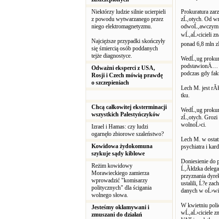
Niektórzy ludzie silnie ucierpieli
Prokuratura za
z powodu wytwarzanego przez
zĹ‚otych. Od w
niego elektromagnetyzmu.
odwoĹ‚awczym 
wĹ‚aĹ›cicieli z
Najcięższe przypadki skończyły
ponad 6,8 mln z
się śmiercią osób poddanych
tejże diagnostyce.
WedĹ‚ug prokur
podstawionÄ… o
Odważni eksperci z USA,
podczas gdy fak
Rosji i Czech mówią prawdę
o szczepieniach
Lech M. jest r
tku.
Chcą całkowitej eksterminacji
WedĹ‚ug prokur
wszystkich Palestyńczyków
zĹ‚otych. Grozi
wolnoĹ›ci.
Izrael i Hamas: czy ludzi
ogarnęło zbiorowe szaleństwo?
Lech M. w ostat
Kowidowa żydokomuna
psychiatra i ka
szykuje sądy kiblowe
Doniesienie do 
Reżim kowidowy
Ĺ‚Ăłdzka deleg
Morawieckiego zamierza
przyznania dyr
wprowadzić "komisarzy
ustalili, Ĺ?e z
politycznych" dla ścigania
danych w oĹ›w
wolnego słowa.
W kwietniu pol
Jesteśmy okłamywani i
wĹ‚aĹ›ciciele z
zmuszani do działań