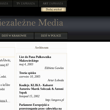
RASZA
TV
ZAPRASZA
ART
ZAPRASZA
Dodaj artykuł
DZIŚ W KRAKOWIE
DZIŚ W POLSCE
Archiwum
List do Pana Pułkownika
arbĂłwki,
Makowieckiego
maj 4, 2003
niej 87
Elżbieta Gawlas
Teoria spisku
odzi.
czerwiec 10, 2005
Artur Łoboda
o ktĂłre
Koalicje. KLIKA - Kabaret
Autorów Marek Sobczak & Antoni
odzi
Szpak
listopad 15, 2002
http://angora.pl
‚ĂłdzkÄ…
Parlament Europejski o
przestrzeganiu praw człowieka na