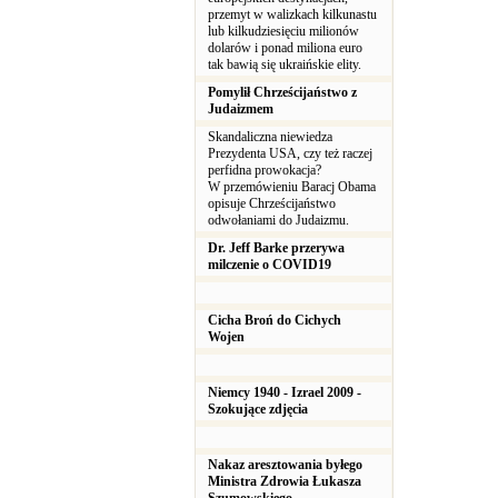
przemyt w walizkach kilkunastu
lub kilkudziesięciu milionów
dolarów i ponad miliona euro
tak bawią się ukraińskie elity.
Pomylił Chrześcijaństwo z
Judaizmem
Skandaliczna niewiedza
Prezydenta USA, czy też raczej
perfidna prowokacja?
W przemówieniu Baracj Obama
opisuje Chrześcijaństwo
odwołaniami do Judaizmu.
Dr. Jeff Barke przerywa
milczenie o COVID19
Cicha Broń do Cichych
Wojen
Niemcy 1940 - Izrael 2009 -
Szokujące zdjęcia
Nakaz aresztowania byłego
Ministra Zdrowia Łukasza