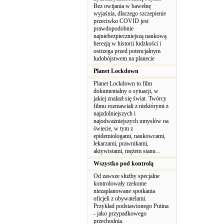
Bez owijania w bawełnę
wyjaśnia, dlaczego szczepienie
przeciwko COVID jest
prawdopodobnie
najniebezpieczniejszą naukową
herezją w historii ludzkości i
ostrzega przed potencjalnym
ludobójstwem na planecie
Planet Lockdown
Planet Lockdown to film
dokumentalny o sytuacji, w
jakiej znalazł się świat. Twórcy
filmu rozmawiali z niektórymi z
najzdolniejszych i
najodważniejszych umysłów na
świecie, w tym z
epidemiologami, naukowcami,
lekarzami, prawnikami,
aktywistami, mężem stanu...
Wszystko pod kontrolą
Od zawsze służby specjalne
kontrolowały rzekome
niezaplanowane spotkania
oficjeli z obywatelami.
Przykład podstawionego Putina
- jako przypadkowego
przechodnia.