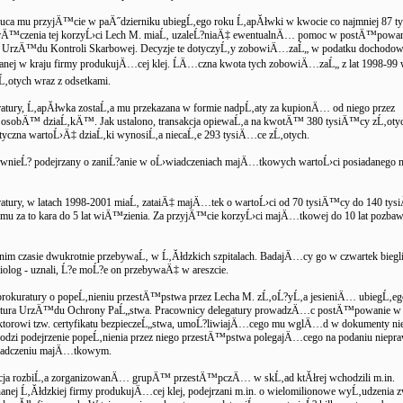
rzuca mu przyjÄ™cie w paÄ˝dzierniku ubiegĹ‚ego roku Ĺ‚apĂłwki w kwocie co najmniej 87 
rÄ™czenia tej korzyĹ›ci Lech M. miaĹ‚ uzaleĹ?niaÄ‡ ewentualnÄ… pomoc w postÄ™powa
UrzÄ™du Kontroli Skarbowej. Decyzje te dotyczyĹ‚y zobowiÄ…zaĹ„ w podatku dochodo
nanej w kraju firmy produkujÄ…cej klej. ĹÄ…czna kwota tych zobowiÄ…zaĹ„ z lat 1998-99
Ĺ‚otych wraz z odsetkami.
atury, Ĺ‚apĂłwka zostaĹ‚a mu przekazana w formie nadpĹ‚aty za kupionÄ… od niego przez
sobÄ™ dziaĹ‚kÄ™. Jak ustalono, transakcja opiewaĹ‚a na kwotÄ™ 380 tysiÄ™cy zĹ‚oty
tyczna wartoĹ›Ä‡ dziaĹ‚ki wynosiĹ‚a niecaĹ‚e 293 tysiÄ…ce zĹ‚otych.
ĂłwnieĹ? podejrzany o zaniĹ?anie w oĹ›wiadczeniach majÄ…tkowych wartoĹ›ci posiadaneg
atury, w latach 1998-2001 miaĹ‚ zataiÄ‡ majÄ…tek o wartoĹ›ci od 70 tysiÄ™cy do 140 ty
 mu za to kara do 5 lat wiÄ™zienia. Za przyjÄ™cie korzyĹ›ci majÄ…tkowej do 10 lat pozbaw
nim czasie dwukrotnie przebywaĹ‚ w Ĺ‚Ăłdzkich szpitalach. BadajÄ…cy go w czwartek biegli 
rdiolog - uznali, Ĺ?e moĹ?e on przebywaÄ‡ w areszcie.
prokuratury o popeĹ‚nieniu przestÄ™pstwa przez Lecha M. zĹ‚oĹ?yĹ‚a jesieniÄ… ubiegĹ‚eg
atura UrzÄ™du Ochrony PaĹ„stwa. Pracownicy delegatury prowadzÄ…c postÄ™powanie w 
ektorowi tzw. certyfikatu bezpieczeĹ„stwa, umoĹ?liwiajÄ…cego mu wglÄ…d w dokumenty ni
achodzi podejrzenie popeĹ‚nienia przez niego przestÄ™pstwa polegajÄ…cego na podaniu niep
iadczeniu majÄ…tkowym.
icja rozbiĹ‚a zorganizowanÄ… grupÄ™ przestÄ™pczÄ… w skĹ‚ad ktĂłrej wchodzili m.in.
nanej Ĺ‚Ăłdzkiej firmy produkujÄ…cej klej, podejrzani m.in. o wielomilionowe wyĹ‚udzenia 