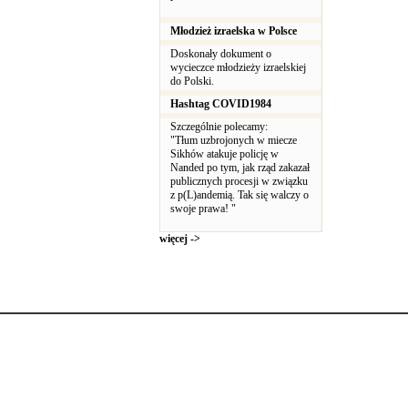
Młodzież izraelska w Polsce
Doskonały dokument o
wycieczce młodzieży izraelskiej
do Polski.
Hashtag COVID1984
Szczególnie polecamy:
"Tłum uzbrojonych w miecze
Sikhów atakuje policję w
Nanded po tym, jak rząd zakazał
publicznych procesji w związku
z p(L)andemią. Tak się walczy o
swoje prawa! "
więcej ->