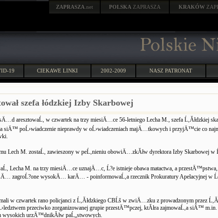
ZAPRASZA
.net
POLSKA
ZAPRASZA
KRAKÓW
ZAP
ID-19
CIEKAWE LINKI
2002-2009
NASZ PATRONAT
tował szefa łódzkiej Izby Skarbowej
 sÄ…d aresztowaĹ‚ w czwartek na trzy miesiÄ…ce 56-letniego Lecha M., szefa Ĺ‚Ăłdzkiej sk
ca siÄ™ poĹ›wiadczenie nieprawdy w oĹ›wiadczeniach majÄ…tkowych i przyjÄ™cie co najm
wki.
temu Lech M. zostaĹ‚ zawieszony w peĹ‚nieniu obowiÄ…zkĂłw dyrektora Izby Skarbowej w Ĺ
Ĺ‚ Lecha M. na trzy miesiÄ…ce uznajÄ…c, Ĺ?e istnieje obawa matactwa, a przestÄ™pstwa, 
y sÄ… zagroĹ?one wysokÄ… karÄ… - poinformowaĹ‚a rzecznik Prokuratury Apelacyjnej w Ĺ
ymali w czwartek rano policjanci z Ĺ‚Ăłdzkiego CBĹš w zwiÄ…zku z prowadzonym przez Ĺ
›ledztwem przeciwko zorganizowanej grupie przestÄ™pczej, ktĂłra zajmowaĹ‚a siÄ™ m.in.
 wysokich urzÄ™dnikĂłw paĹ„stwowych.