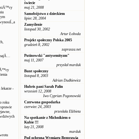
świecie
tysiÄ™cy
maj 21, 2008
niu
Samobójstwo z dzieckiem
wym
lipiec 28, 2004
 wynosiĹ‚a
Zamyślenie
listopad 30, 2002
Artur Łoboda
Projekt społeczny Polska 2005
ch,
grudzień 8, 2002
zaprasza.net
Putinowski "antysemityzm"
o majÄ…
maj 11, 2007
przysłał marduk
siÄ™cy
Bunt społeczny
ienia
listopad 8, 2003
Adrian Dudkiewicz
Hubris pani Sarah Palin
lekarze -
wrzesień 12, 2008
Iwo Cyprian Pogonowski
Czerwona gospodarka
o roku
czerwiec 24, 2003
sprawie
przesłała Elżbieta
ejawne,
rawdziwych
Na spotkanie z Michnikiem o
Kubie !!!
luty 21, 2008
marduk
zwrotu
Pod ochroną Wymiaru Bezprawia