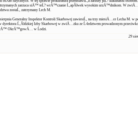
d osĂłb fizycznych. W tej sprawie prokuratura przedstawiĹ‚a zarzuty juĹ? kilkunastu osobom.
zatrzymanych zarzuca siÄ™ teĹ? wrÄ™czanie Ĺ‚apĂłwek wysokim urzÄ™dnikom. W zwiÄ…
ztwa zostaĹ‚ zatrzymany Lech M.
erpnia Generalny Inspektor Kontroli Skarbowej zawiesiĹ‚ na trzy miesiÄ…ce Lecha M. w p
yrektora Ĺ‚Ăłdzkiej Izby Skarbowej w zwiÄ…zku ze Ĺ›ledztwem prowadzonym przeciwk
turÄ™ OkrÄ™gowÄ… w Ĺodzi.
29 sie