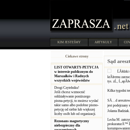
KIM JESTEŚMY
ARTYKUŁY
COV
Ciekawe strony
Sąd aresz
LIST OTWARTY-PETYCJA
ĹĂłdzki
w interesie publicznym do
Marszałków i Radnych
ktĂłremu zarzu
wszystkich województw
tys. zĹ‚ Ĺ‚apĂł
Drogi Czytelniku!
Kilka tygodni 
Jeśli chcesz wzmocnić
oddziaływanie poniższego
SÄ…d aresztowa
pisma-petycji, to możesz wysłać
takie samo albo podobne pismo-
jest podejrzan
petycję od siebie lub większej
Jolanta Badziak.
liczby osób lub od organizacji.
Lecha M. zatrz
Rezonans magnetyczny
prokuraturÄ™ Ĺ
niebezpieczny dla
korumpowaniem
zaszczepionych