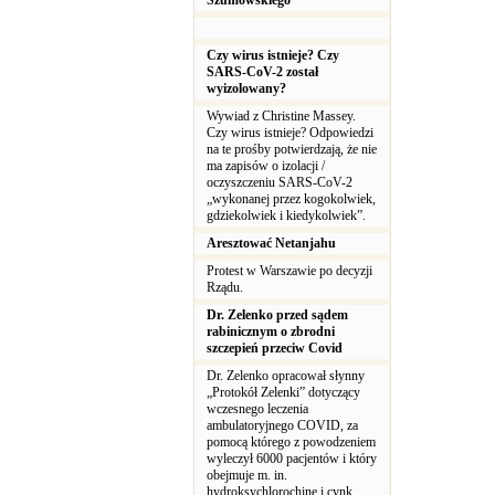
Szumowskiego
Czy wirus istnieje? Czy
SARS-CoV-2 został
wyizolowany?
Wywiad z Christine Massey.
Czy wirus istnieje? Odpowiedzi
na te prośby potwierdzają, że nie
ma zapisów o izolacji /
oczyszczeniu SARS-CoV-2
„wykonanej przez kogokolwiek,
gdziekolwiek i kiedykolwiek”.
Aresztować Netanjahu
Protest w Warszawie po decyzji
Rządu.
Dr. Zelenko przed sądem
rabinicznym o zbrodni
szczepień przeciw Covid
Dr. Zelenko opracował słynny
„Protokół Zelenki” dotyczący
wczesnego leczenia
ambulatoryjnego COVID, za
pomocą którego z powodzeniem
wyleczył 6000 pacjentów i który
obejmuje m. in.
hydroksychlorochinę i cynk.