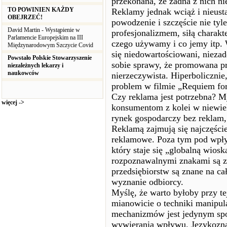
przekonana, że żadna z nich ni
TO POWINIEN KAŻDY
Reklamy jednak wciąż i nieust
OBEJRZEĆ!
powodzenie i szczęście nie tyle
David Martin - Wystąpienie w
profesjonalizmem, siłą charakte
Parlamencie Europejskim na III
czego używamy i co jemy itp. 
Międzynarodowym Szczycie Covid
się niedowartościowani, nieza
Powstało Polskie Stowarzyszenie
sobie sprawy, że promowana prz
niezależnych lekarzy i
naukowców
nierzeczywista. Hiperbolicznie,
problem w filmie „Requiem fo
Czy reklama jest potrzebna? M
więcej ->
konsumentom z kolei w niewiel
rynek gospodarczy bez reklam, 
Reklamą zajmują się najczęści
reklamowe. Poza tym pod wpł
który staje się „globalną wios
rozpoznawalnymi znakami są z
przedsiębiorstw są znane na ca
wyznanie odbiorcy.
Myślę, że warto byłoby przy t
mianowicie o techniki manipul
mechanizmów jest jedynym spo
wywierania wpływu. Językozn