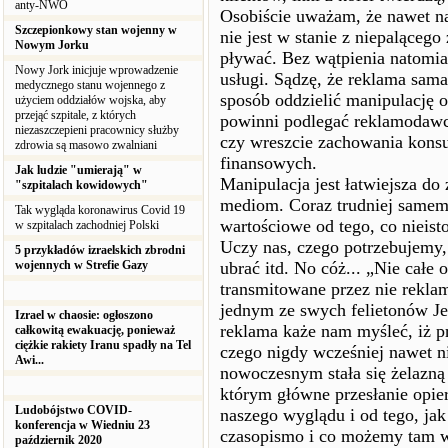
anty-NWO
Osobiście uważam, że nawet n
Szczepionkowy stan wojenny w
nie jest w stanie z niepalącego
Nowym Jorku
pływać. Bez wątpienia natomia
Nowy Jork inicjuje wprowadzenie
usługi. Sądzę, że reklama sama
medycznego stanu wojennego z
sposób oddzielić manipulację 
użyciem oddziałów wojska, aby
przejąć szpitale, z których
powinni podlegać reklamodawcy
niezaszczepieni pracownicy służby
czy wreszcie zachowania konsu
zdrowia są masowo zwalniani
finansowych.
Jak ludzie "umierają" w
Manipulacja jest łatwiejsza do
"szpitalach kowidowych"
mediom. Coraz trudniej samemu
Tak wygląda koronawirus Covid 19
wartościowe od tego, co nieist
w szpitalach zachodniej Polski
Uczy nas, czego potrzebujemy, 
5 przykładów izraelskich zbrodni
wojennych w Strefie Gazy
ubrać itd. No cóż... „Nie całe 
transmitowane przez nie reklam
jednym ze swych felietonów Je
Izrael w chaosie: ogłoszono
reklama każe nam myśleć, iż p
całkowitą ewakuację, ponieważ
ciężkie rakiety Iranu spadły na Tel
czego nigdy wcześniej nawet n
Awi...
nowoczesnym stała się żelazną 
którym główne przesłanie opier
Ludobójstwo COVID-
naszego wyglądu i od tego, ja
konferencja w Wiedniu 23
czasopismo i co możemy tam w
październik 2020