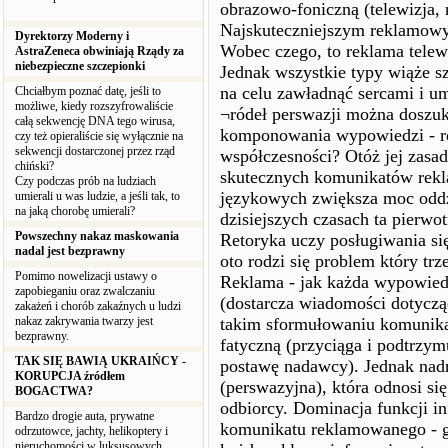
obrazowo-foniczną (telewizja, 
Najskuteczniejszym reklamowym
Dyrektorzy Moderny i
Wobec czego, to reklama telew
AstraZeneca obwiniają Rządy za
niebezpieczne szczepionki
Jednak wszystkie typy wiąże s
na celu zawładnąć sercami i u
Chciałbym poznać datę, jeśli to
możliwe, kiedy rozszyfrowaliście
¬ródeł perswazji można doszuka
całą sekwencję DNA tego wirusa,
komponowania wypowiedzi - ret
czy też opieraliście się wyłącznie na
sekwencji dostarczonej przez rząd
współczesności? Otóż jej zasa
chiński?
skutecznych komunikatów rekl
Czy podczas prób na ludziach
językowych zwiększa moc oddzi
umierali u was ludzie, a jeśli tak, to
na jaką chorobę umierali?
dzisiejszych czasach ta pierwo
Powszechny nakaz maskowania
Retoryka uczy posługiwania się
nadal jest bezprawny
oto rodzi się problem który tr
Pomimo nowelizacji ustawy o
Reklama - jak każda wypowied?
zapobieganiu oraz zwalczaniu
(dostarcza wiadomości dotyczą
zakażeń i chorób zakaźnych u ludzi
nakaz zakrywania twarzy jest
takim sformułowaniu komunika
bezprawny.
fatyczną (przyciąga i podtrzy
TAK SIĘ BAWIĄ UKRAIŃCY -
postawę nadawcy). Jednak nad
KORUPCJA źródłem
(perswazyjna), która odnosi si
BOGACTWA?
odbiorcy. Dominacja funkcji i
Bardzo drogie auta, prywatne
komunikatu reklamowanego - g
odrzutowce, jachty, helikoptery i
nieruchomości w luksusowych