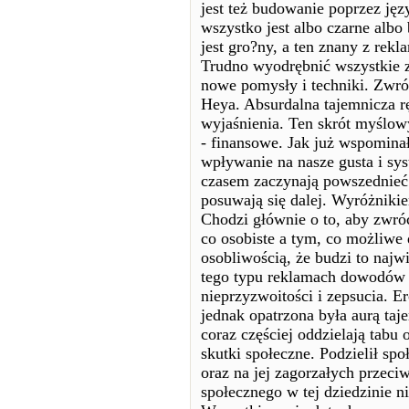
jest też budowanie poprzez jęz
wszystko jest albo czarne albo 
jest gro?ny, a ten znany z rekl
Trudno wyodrębnić wszystkie z
nowe pomysły i techniki. Zwró
Heya. Absurdalna tajemnicza rę
wyjaśnienia. Ten skrót myślowy
- finansowe. Jak już wspomina
wpływanie na nasze gusta i sys
czasem zaczynają powszednieć i
posuwają się dalej. Wyróżnikie
Chodzi głównie o to, aby zwró
co osobiste a tym, co możliwe 
osobliwością, że budzi to najwi
tego typu reklamach dowodów 
nieprzyzwoitości i zepsucia. E
jednak opatrzona była aurą taj
coraz częściej oddzielają tabu
skutki społeczne. Podzielił sp
oraz na jej zagorzałych prze
społecznego w tej dziedzinie n