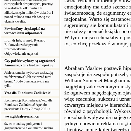
każda reklama informuje o tow
europejskich destynacjach, przemyt
emocjonalny ma dużo szersze 
w walizkach kilkunastu lub
świadomością, że argumenty emo
kilkudziesięciu milionów dolarów i
ponad miliona euro tak bawią się
racjonalne. Warto się zastanow
ukraińskie elity.
sugerujemy się komunikatami 
Powinniśmy się skupiać na
nie należy oceniać książki po o
wzmacnianiu odporności
W tym miejscu chciałabym posłu
Prof. dr hab. n. med. Ryszard
to, co chcę przekazać w mojej 
Rutkowski zadał pytanie
Szumowskiemu.
Odpowiedzi nie uzyskał.
Czy polskie wybory są zagrożone?
Anomalie, które budzą niepokój
Abraham Maslow postawił hipo
Jakie anomalia wyborcze wskazują
zaspokojenia zespołu potrzeb, z
na fałszerstwa? Jak się przed nimi
William Somerset Maugham napi
bronić? Podwójne krzyżyki i nie
tylko!
najgłębiej zakorzenionym ins
że ogniwem napędzającym zjawi
Veto dla Funduszu Zadłużenia!
więc szacunku, sukcesu i uznan
Konferencja Konfederacji:Veto dla
czwartym miejscu w hierarchii.
Funduszu Zadłużenia! Apel do
prezydenta Dudy - 7 maja 2021 r.
również z psychologii. Wykorz
www.globalresearch.ca
sposobach wpływania na jego z
jednych bowiem reklama to „ta
świetne analizy polityczne i
gospodarcze w skali mikro i makro +
klientów, inni z kolei twierdz