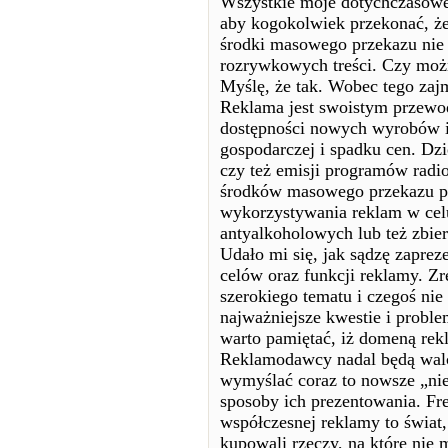
Wszystkie moje dotychczasowe 
aby kogokolwiek przekonać, że
środki masowego przekazu nie 
rozrywkowych treści. Czy możn
Myślę, że tak. Wobec tego zaj
Reklama jest swoistym przewod
dostępności nowych wyrobów i 
gospodarczej i spadku cen. Dz
czy też emisji programów radio
środków masowego przekazu pr
wykorzystywania reklam w cel
antyalkoholowych lub też zbier
Udało mi się, jak sądzę zapr
celów oraz funkcji reklamy. Zr
szerokiego tematu i czegoś nie
najważniejsze kwestie i proble
warto pamiętać, iż domeną rekl
Reklamodawcy nadal będą walc
wymyślać coraz to nowsze „nie
sposoby ich prezentowania. Fre
współczesnej reklamy to świat,
kupowali rzeczy, na które nie 