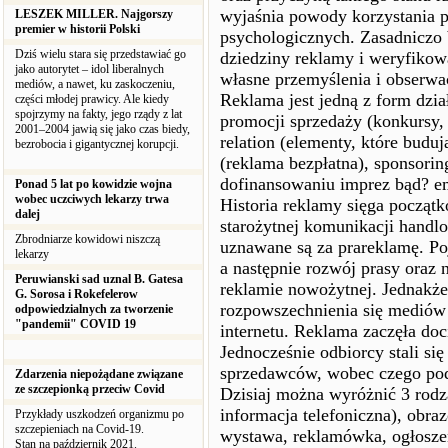
wyjaśnia powody korzystania 
LESZEK MILLER. Najgorszy
premier w historii Polski
psychologicznych. Zasadniczo 
Dziś wielu stara się przedstawiać go
dziedziny reklamy i weryfikow
jako autorytet – idol liberalnych
własne przemyślenia i obserwa
mediów, a nawet, ku zaskoczeniu,
Reklama jest jedną z form dzia
części młodej prawicy. Ale kiedy
spojrzymy na fakty, jego rządy z lat
promocji sprzedaży (konkursy,
2001–2004 jawią się jako czas biedy,
relation (elementy, które budu
bezrobocia i gigantycznej korupcji.
(reklama bezpłatna), sponsorin
dofinansowaniu imprez bąd? e
Ponad 5 lat po kowidzie wojna
wobec uczciwych lekarzy trwa
Historia reklamy sięga począ
dalej
starożytnej komunikacji handl
Zbrodniarze kowidowi niszczą
uznawane są za prareklamę. P
lekarzy
a następnie rozwój prasy oraz 
Peruwianski sad uznal B. Gatesa
reklamie nowożytnej. Jednakże
G. Sorosa i Rokefelerow
rozpowszechnienia się mediów el
odpowiedzialnych za tworzenie
"pandemii" COVID 19
internetu. Reklama zaczęła doc
Jednocześnie odbiorcy stali si
sprzedawców, wobec czego pods
Zdarzenia niepożądane związane
ze szczepionką przeciw Covid
Dzisiaj można wyróżnić 3 rodz
informacja telefoniczna), obra
Przykłady uszkodzeń organizmu po
szczepieniach na Covid-19.
wystawa, reklamówka, ogłoszen
Stan na październik 2021.