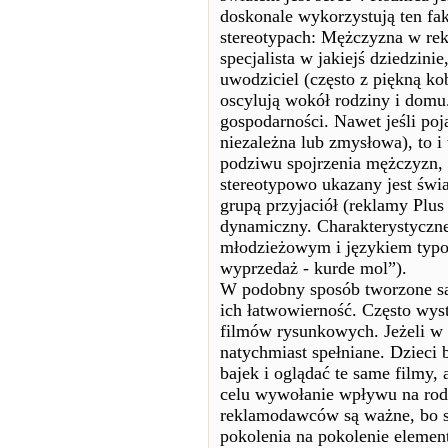
doskonale wykorzystują ten fak
stereotypach: Mężczyzna w rekl
specjalista w jakiejś dziedzini
uwodziciel (często z piękną k
oscylują wokół rodziny i domu.
gospodarności. Nawet jeśli poja
niezależna lub zmysłowa), to i
podziwu spojrzenia mężczyzn, 
stereotypowo ukazany jest świ
grupą przyjaciół (reklamy Plu
dynamiczny. Charakterystyczne
młodzieżowym i językiem typo
wyprzedaż - kurde mol”).
W podobny sposób tworzone są
ich łatwowierność. Często wyst
filmów rysunkowych. Jeżeli w r
natychmiast spełniane. Dzieci 
bajek i oglądać te same filmy,
celu wywołanie wpływu na rodz
reklamodawców są ważne, bo s
pokolenia na pokolenie elemen