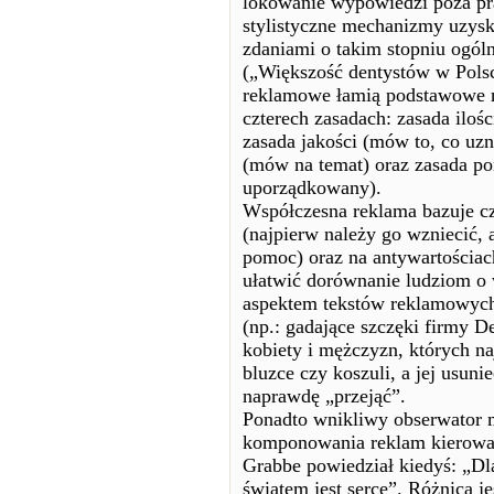
lokowanie wypowiedzi poza pr
stylistyczne mechanizmy uzys
zdaniami o takim stopniu ogóln
(„Większość dentystów w Pols
reklamowe łamią podstawowe re
czterech zasadach: zasada ilości
zasada jakości (mów to, co uz
(mów na temat) oraz zasada p
uporządkowany).
Współczesna reklama bazuje czę
(najpierw należy go wzniecić, 
pomoc) oraz na antywartościac
ułatwić dorównanie ludziom o
aspektem tekstów reklamowyc
(np.: gadające szczęki firmy D
kobiety i mężczyzn, których 
bluzce czy koszuli, a jej usuni
naprawdę „przejąć”.
Ponadto wnikliwy obserwator 
komponowania reklam kierowan
Grabbe powiedział kiedyś: „Dla
światem jest serce”. Różnica 