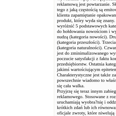
reklamową jest powtarzanie. S
tego z jaką częstością są emi
klienta zapamiętanie opakowan
produkt, który wyda się znany
wyróżnić 5 podstawowych kateg
do hołdowania nowościom i wyn
nudzą (kategoria nowości). Dru
(kategoria przeszłości). Trzec
(kategoria naturalności). Czwa
jest do zminimalizowanego wys
poczucie satysfakcji z faktu k
przedsiębiorstw. Ostatnia kateg
jakimś wartościującym epitetem
Charakterystyczne jest także z
powszechnie wiadomo to właśnie
się cała walka.
Przyjrzę się teraz innym zabie
reklamowego. Stosowane z rozm
uruchamiają wyobra?nię i oddz
krótkich zdań lub ich równowa
oficjale zwroty, które niweluj