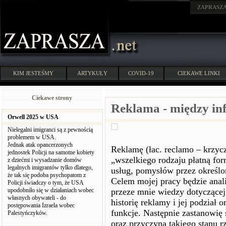
ZAPRASZ
KIM JESTEŚMY
ARTYKUŁY
COVID-19
CIEKAWE LINKI
Ciekawe strony
Reklama - między in
Orwell 2025 w USA
Nielegalni imigranci są z pewnością
problemem w USA.
Jednak atak opancerzonych
Reklamę (łac. reclamo – krzycz
jednostek Policji na samotne kobiety
„wszelkiego rodzaju płatną form
z dziećmi i wysadzanie domów
legalnych imigrantów tylko dlatego,
usług, pomysłów przez określ
że tak się podoba psychopatom z
Celem mojej pracy będzie anali
Policji świadczy o tym, że USA
upodobniło się w działaniach wobec
przeze mnie wiedzy dotyczącej
własnych obywateli - do
historię reklamy i jej podział 
postępowania Izraela wobec
funkcje. Następnie zastanowię
Palestyńczyków.
oraz przyczyną takiego stanu r