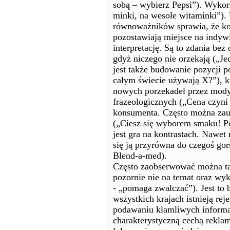
sobą – wybierz Pepsi”). Wykor
minki, na wesołe witaminki”).
równoważników sprawia, że ko
pozostawiają miejsce na indyw
interpretację. Są to zdania be
gdyż niczego nie orzekają (
jest także budowanie pozycji p
całym świecie używają X?”), k
nowych porzekadeł przez mody
frazeologicznych („Cena czyni
konsumenta. Często można za
(„Ciesz się wyborem smaku! P
jest gra na kontrastach. Nawet 
się ją przyrówna do czegoś gor
Blend-a-med).
Często zaobserwować można ta
pozornie nie na temat oraz wy
- „pomaga zwalczać”). Jest to
wszystkich krajach istnieją re
podawaniu kłamliwych informa
charakterystyczną cechą reklam