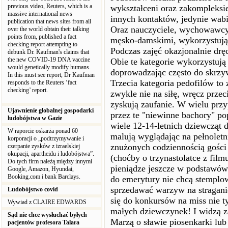
previous video, Reuters, which is a
wykształceni oraz zakompleksie
massive international news
innych kontaktów, jedynie wabią
publication that news sites from all
Oraz nauczyciele, wychowawcy 
over the world obtain their talking
points from, published a fact
męsko-damskimi, wykorzystując
checking report attempting to
Podczas zajęć okazjonalnie drę
debunk Dr. Kaufman's claims that
the new COVID-19 DNA vaccine
Obie te kategorie wykorzystują
would genetically modify humans.
doprowadzając często do skrzy
In this must see report, Dr Kaufman
Trzecia kategoria pedofilów to
responds to the Reuters ‘fact
checking’ report.
zwykle nie na siłę, wręcz prze
zyskują zaufanie. W wielu przyp
Ujawnienie globalnej gospodarki
przez te "niewinne bachory" po
ludobójstwa w Gazie
wiele 12-14-letnich dziewcząt d
W raporcie oskarża ponad 60
malują wyglądając na pełnoletn
korporacji o „podtrzymywanie i
znużonych codziennością gości
czerpanie zysków z izraelskiej
okupacji, apartheidu i ludobójstwa”.
(choćby o trzynastolatce z fil
Do tych firm należą między innymi
pieniądze jeszcze w podstawówc
Google, Amazon, Hyundai,
Booking.com i bank Barclays.
do emerytury nie chcą stemplo
sprzedawać warzyw na straganie
Ludobójstwo covid
się do konkursów na miss nie ty
Wywiad z CLAIRE EDWARDS
małych dziewczynek! I widzą za
Sąd nie chce wysłuchać byłych
Marzą o sławie piosenkarki lub
pacjentów profesora Talara