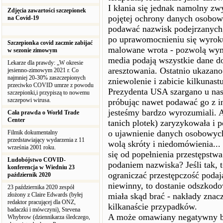
I kłania się jednak namolny zw
Zdjęcia zawartości szczepionek
pojętej ochrony danych osobow
na Covid-19
podawać nazwisk podejrzanych,
po uprawomocnieniu się wyroku 
Szczepionka covid zacznie zabijać
malowane wrota - pozwolą wymi
w sezonie zimowym
media podają wszystkie dane d
Lekarze dla prawdy: „W okresie
aresztowania. Ostatnio ukazan
jesienno-zimowym 2021 r. Co
najmniej 20-30% zaszczepionych
zniewolenie i zabicie kilkunas
przeciwko COVID umrze z powodu
Prezydenta USA szargano u nas 
szczepionki,i przypiszą to nowemu
szczepowi wirusa.
próbując nawet podawać go z i
jesteśmy bardzo wyrozumiali. 
Cała prawda o World Trade
Center
tanich plotek) zaryzykowała i 
o ujawnienie danych osobowych
Filmik dokumentalny
przedstawiający wydarzenia z 11
wolą skróty i niedomówienia.
września 2001 roku.
się od popełnienia przestępstwa
Ludobójstwo COVID-
podaniem nazwiska? Jeśli tak,
konferencja w Wiedniu 23
ograniczać przestępczość podają
październik 2020
niewinny, to dostanie odszkodo
23 października 2020 zespół
złożony z Claire Edwards (byłej
miała skąd brać - nakłady znac
redaktor pracującej dla ONZ,
kilkanaście przypadków.
badaczki i mówczyni), Stevena
A może omawiany negatywny bo
Whybrow (dziennikarza śledczego,