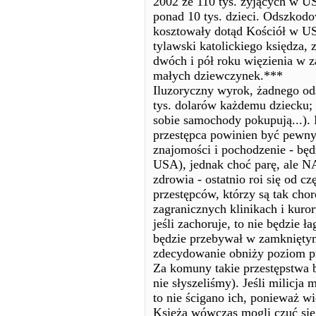
2002 ze 110 tys. żyjących w U
ponad 10 tys. dzieci. Odszkodo
kosztowały dotąd Kościół w US
tylawski katolickiego księdza,
dwóch i pół roku więzienia w z
małych dziewczynek.***
Iluzoryczny wyrok, żadnego od
tys. dolarów każdemu dziecku; 
sobie samochody pokupują...). 
przestępca powinien być pewny, 
znajomości i pochodzenie - będz
USA), jednak choć parę, ale 
zdrowia - ostatnio roi się od c
przestępców, którzy są tak chor
zagranicznych klinikach i kuro
jeśli zachoruje, to nie będzie ł
będzie przebywał w zamkniętym
zdecydowanie obniży poziom pr
Za komuny takie przestępstwa b
nie słyszeliśmy). Jeśli milicja
to nie ścigano ich, ponieważ w
Księża wówczas mogli czuć się 