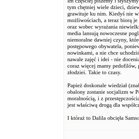
Im częściej piszemy i słyszymy 
tym chętniej wiele dzieci, dzie
grawituje ku nim. Kiedyś nie wi
możliwościach, a teraz biorą j
oraz wobec wyrażania niewielk
media lansują nowoczesne pogl
niemoralne dawniej czyny, któr
postępowego obywatela, poniew
nowinkami, a nie chce uchodzi
nawale zajęć i idei - nie doce
coraz więcej mamy pedofilów, p
złodziei. Takie to czasy.
Papież doskonale wiedział (zna
obalony zostanie socjalizm w Po
moralnością, i z przestępczośc
jest właściwą drogą dla współc
I któraż to Dalila obcięła Sa