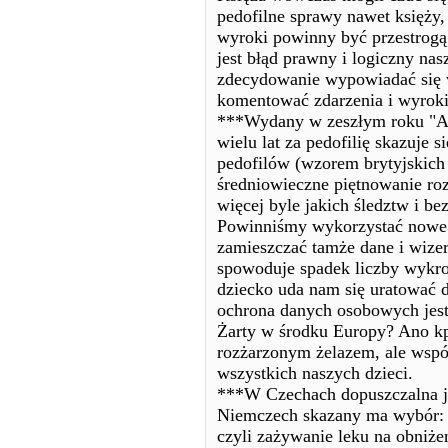
pedofilne sprawy nawet księży,
wyroki powinny być przestrogą 
jest błąd prawny i logiczny na
zdecydowanie wypowiadać się w
komentować zdarzenia i wyroki
***Wydany w zeszłym roku "Atl
wielu lat za pedofilię skazuje s
pedofilów (wzorem brytyjskich g
średniowieczne piętnowanie ro
więcej byle jakich śledztw i b
Powinniśmy wykorzystać nowe t
zamieszczać tamże dane i wizer
spowoduje spadek liczby wykroc
dziecko uda nam się uratować dz
ochrona danych osobowych jest 
Żarty w środku Europy? Ano kp
rozżarzonym żelazem, ale współ
wszystkich naszych dzieci.
***W Czechach dopuszczalna jes
Niemczech skazany ma wybór: w
czyli zażywanie leku na obniż