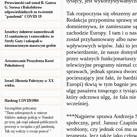
tysięcy, jest wykorzystywanych 
Peruwianski sad uznal B. Gatesa
G. Sorosa i Rokefelerow
odpowiedzialnych za tworzenie
Tak rozpoczyna się obszerny ar
"pandemii" COVID 19
Redakcja przypomina sprawę st
domniemywa, że zamieszane są
Izraelscy żołnierze zamordowali
zachodzie Europy. I tam i u na
15 sanitariuszy i ratowników ze
został przyhamowany albo nawe
Strefy Gazy i zakopali w
wpływowych wipów. Jaki to jest
nieoznaczonym masowym grobie
potwierdzenie, że nasze domys
przez ważnych funkcjonariusz
Aresztowanie Prezydenta Korei
telewizyjne programy niemal c
Południowej
sprawach, jednak sprawa dworc
pocieszający jest fakt, że bard
Izrael. Historia Palestyny w XX
Europi) tkwią w tym bagnie jes
wieku.
ulgę pasażera tonącego z tysią
który odczuwa ulgę, że fala ni
Hashtag COVID1984
wcześniej.
Szczególnie polecamy:
"Tłum uzbrojonych w miecze
***Najpierw sprawa Andrzeja S
Sikhów atakuje policję w Nanded
społeczny, prof. Janusz Czapińsk
po tym, jak rząd zakazał publicznych
procesji w związku z p(L)andemią.
wrobiony, czy jednak coś mu ud
Tak się walczy o swoje prawa! "
terapeuta, lecz także jako czło