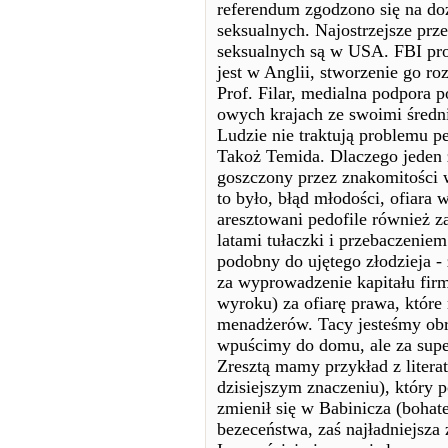
referendum zgodzono się na do
seksualnych. Najostrzejsze prze
seksualnych są w USA. FBI pro
jest w Anglii, stworzenie go ro
Prof. Filar, medialna podpora 
owych krajach ze swoimi śred
Ludzie nie traktują problemu pe
Takoż Temida. Dlaczego jeden z
goszczony przez znakomitości 
to było, błąd młodości, ofiara 
aresztowani pedofile również z
latami tułaczki i przebaczeni
podobny do ujętego złodzieja - 
za wyprowadzenie kapitału fir
wyroku) za ofiarę prawa, które 
menadżerów. Tacy jesteśmy obrz
wpuścimy do domu, ale za sup
Zresztą mamy przykład z literat
dzisiejszym znaczeniu), który 
zmienił się w Babinicza (bohat
bezeceństwa, zaś najładniejsza 