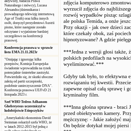
aktywisty, badacza Prawa
zdjęcia komputerowo zmontował
Naturalnego i mówcy), Lucasa
wyrzucił zdjęcia do najbliższeg
Alexandra (dziennikarza i
prowadzącego telewizję internetową
rozwój wypadków pisząc szlagi
Age of Truth) oraz kilku innych
ale polska Temida, a onże jeszc
osób, doręczył prezydentowi Austrii
Przy okazji - jak owe dzieci z
pismo, które następnie zostało
odczytane i wyjaśnione bardziej
które czekały obok, zaś pocie
szczegółowo na konferencji
hipnotyzowane? A gdzie pielęgn
prasowej.
Konferencja prasowa w sprawie
***Jedna z wersji głosi także,
listu EMA 21.11.2023r
polskich pedofilach na wysokic
"Omijając i ignorując kilka
wyeliminować.***
przepisów, Komisja Europejska
świadomie wprowadziła na rynek
potencjalnie śmiertelne zastrzyki.
Gdyby tak było, to efektywna e
Potwierdziło się, że skutki uboczne
zależą od partii szczepionki,
rozwiązaniu tej kwestii. Przec
podobnie zanieczyszczenie DNA".
zapewne opisał całą sprawę i g
Konferencja prasowa UE/FvD 21
kryminalny film.
listopada 2023 r.
Szef WHO Tedros Adhanom
Ghebreyesus uczestniczył w
***Inna głośna sprawa - braci J
ludobójstwie Etiopczyków
przed obiektywem kamery. Przym
„Amerykański ekonomista David
mężczyznę: - Jakie założyć ma
Steinman oskarżył szefa WHO, że
On będzie dotykał mojej piersi
w latach 2012-2015 był jedną z