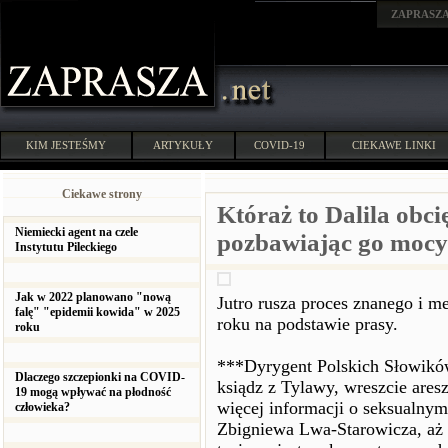
ZAPRASZ
KIM JESTEŚMY
ARTYKUŁY
COVID-19
CIEKAWE LINKI
Ciekawe strony
Któraż to Dalila obc
Niemiecki agent na czele
pozbawiając go moc
Instytutu Pileckiego
Jak w 2022 planowano "nową
Jutro rusza proces znanego i m
falę" "epidemii kowida" w 2025
roku na podstawie prasy.
roku
***Dyrygent Polskich Słowików
Dlaczego szczepionki na COVID-
ksiądz z Tylawy, wreszcie ares
19 mogą wpływać na płodność
więcej informacji o seksualny
człowieka?
Zbigniewa Lwa-Starowicza, aż 1