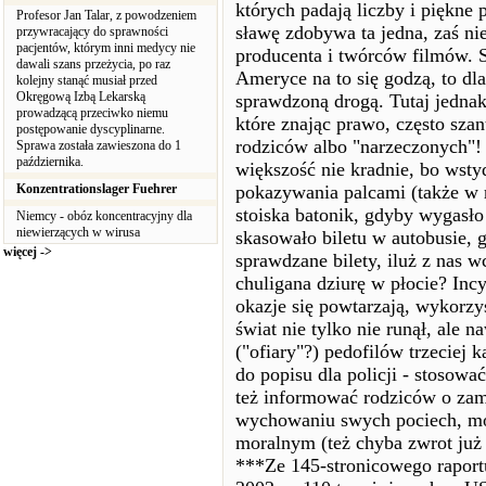
których padają liczby i piękne 
Profesor Jan Talar, z powodzeniem
sławę zdobywa ta jedna, zaś ni
przywracający do sprawności
pacjentów, którym inni medycy nie
producenta i twórców filmów. S
dawali szans przeżycia, po raz
Ameryce na to się godzą, to dl
kolejny stanąć musiał przed
Okręgową Izbą Lekarską
sprawdzoną drogą. Tutaj jednak
prowadzącą przeciwko niemu
które znając prawo, często szan
postępowanie dyscyplinarne.
rodziców albo "narzeczonych"! Z
Sprawa została zawieszona do 1
października.
większość nie kradnie, bo wsty
Konzentrationslager Fuehrer
pokazywania palcami (także w r
stoiska batonik, gdyby wygasło 
Niemcy - obóz koncentracyjny dla
niewierzących w wirusa
skasowało biletu w autobusie, 
więcej ->
sprawdzane bilety, iluż z nas w
chuligana dziurę w płocie? Incyd
okazje się powtarzają, wykorzy
świat nie tylko nie runął, ale n
("ofiary"?) pedofilów trzeciej ka
do popisu dla policji - stosowa
też informować rodziców o zam
wychowaniu swych pociech, moż
moralnym (też chyba zwrot już b
***Ze 145-stronicowego raport