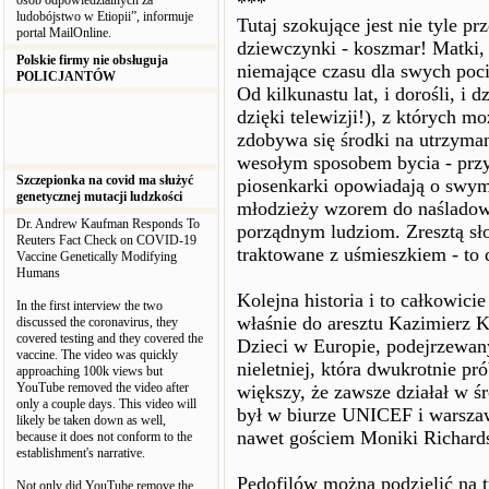
***
osób odpowiedzialnych za
ludobójstwo w Etiopii”, informuje
Tutaj szokujące jest nie tyle p
portal MailOnline.
dziewczynki - koszmar! Matki,
Polskie firmy nie obsługuja
niemające czasu dla swych poci
POLICJANTÓW
Od kilkunastu lat, i dorośli, i 
dzięki telewizji!), z których m
zdobywa się środki na utrzyma
wesołym sposobem bycia - przyj
Szczepionka na covid ma służyć
piosenkarki opowiadają o swym 
genetycznej mutacji ludzkości
młodzieży wzorem do naśladowan
Dr. Andrew Kaufman Responds To
porządnym ludziom. Zresztą słow
Reuters Fact Check on COVID-19
traktowane z uśmieszkiem - to d
Vaccine Genetically Modifying
Humans
Kolejna historia i to całkowici
In the first interview the two
właśnie do aresztu Kazimierz 
discussed the coronavirus, they
covered testing and they covered the
Dzieci w Europie, podejrzewan
vaccine. The video was quickly
nieletniej, która dwukrotnie p
approaching 100k views but
YouTube removed the video after
większy, że zawsze działał w ś
only a couple days. This video will
był w biurze UNICEF i warsza
likely be taken down as well,
nawet gościem Moniki Richards
because it does not conform to the
establishment's narrative.
Pedofilów można podzielić na t
Not only did YouTube remove the