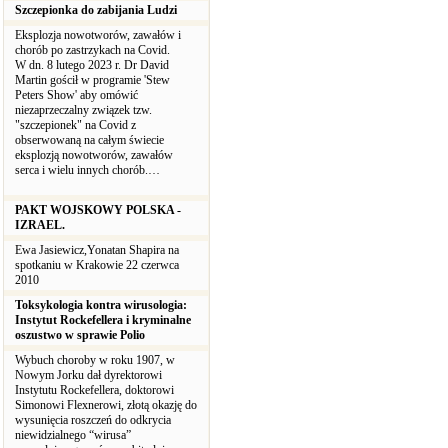
Szczepionka do zabijania Ludzi
Eksplozja nowotworów, zawałów i
chorób po zastrzykach na Covid.
W dn. 8 lutego 2023 r. Dr David
Martin gościł w programie 'Stew
Peters Show' aby omówić
niezaprzeczalny związek tzw.
"szczepionek" na Covid z
obserwowaną na całym świecie
eksplozją nowotworów, zawałów
serca i wielu innych chorób.…
PAKT WOJSKOWY POLSKA -
IZRAEL.
Ewa Jasiewicz,Yonatan Shapira na
spotkaniu w Krakowie 22 czerwca
2010
Toksykologia kontra wirusologia:
Instytut Rockefellera i kryminalne
oszustwo w sprawie Polio
Wybuch choroby w roku 1907, w
Nowym Jorku dał dyrektorowi
Instytutu Rockefellera, doktorowi
Simonowi Flexnerowi, złotą okazję do
wysunięcia roszczeń do odkrycia
niewidzialnego “wirusa”