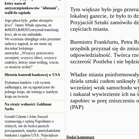
który nazwał
antyszczepionkowców "idiotami",
Tym większe było jego przeraż
trafił do szpitala
lokalnej gazecie, że było to d
Jego płuca były „pełne skrzepów
Przyjaciół Sztuki zamówiło dzi
krwi”. James Whale ujawnia, że
częściach miasta.
&#8203;&#8203;otrzymał transfuzję
krwi, ale to nie zadziałało.
We wrześniu ubiegłego roku prezenter
Burmistrz Frankfurtu, Petra 
radiowy napisał, że nie może się
urzędnik przyznał się do zniszc
doczekać kolejnego
zastrzyku. „Wszyscy przeciwnicy
odpowiedzialność. Twórca rze?
szczepień, wszyscy idioci, wszyscy
szczerość Postleba i nie będz
szaleńcy, którzy mnie trollują, wiecie,
co możecie zrobić?
Władze miasta poinformowały n
Historia kontroli bankowej w USA
dzieła sztuki cudem uniknęły 
Dyktatura banków i ich system
wcześniej wrak samochodu wy
zadłużający, nie są ograniczone do
jednego kraju, ale istnieją w każdym
i nakazał wywiezienie ich na 
kraju na świecie.
zapobiec w porę zniszczeniu 
Na straży wolności: Goldman
(PAP)
Sachs
Gerald Celente i John Stossel
rozmawiają z sędzią Napolitano o
różnych, nie do końca jasnych
powiązaniach, między amerykańskimi
bankami i rządem USA. Największe
Dodaj komentarz