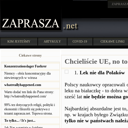
ZAPRASZ
KIM JESTEŚMY
ARTYKUŁY
COVID-19
CIEKAWE LINKI
Ciekawe strony
Chcieliście UE, no to
Konzentrationslager Fuehrer
1.
Lek nie dla Polaków
Niemcy - obóz koncentracyjny dla
niewierzących w wirusa
Polscy naukowcy opracowali 
whatreallyhappened.com
leku na białaczkę - to dobra w
Warto dodać ten link do Pana strony:
sześć lat
nie będzie można go
http://whatreallyhappened.com/
99% tez dotyczących religii, polityki i
Najbardziej absurdalne jest to
ekonomii i filozofii się pokrywa z
tezami zaprasza.net. Topowa strona.
np. w krajach byłego Związku
tylko nie w państwach należ
To tylko... / It's just...
Jak Nas wganiają w kajdany