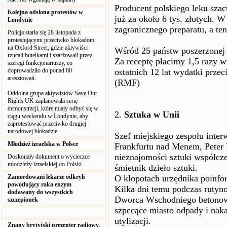
Producent polskiego leku sza
Kolejna odsłona protestów w
już za około 6 tys. złotych. W
Londynie
zagranicznego preparatu, a ten
Policja starła się 28 listopada z
protestującymi przeciwko blokadom
na Oxford Street, gdzie aktywiści
Wśród 25 państw poszerzonej 
rzucali butelkami i szarżowali przez
Za receptę płacimy 1,5 razy w
szeregi funkcjonariuszy, co
doprowadziło do ponad 60
ostatnich 12 lat wydatki przec
aresztowań.
(RMF)
Oddolna grupa aktywistów Save Our
Rights UK zaplanowała serię
demonstracji, które miały odbyć się w
2.
Sztuka w Unii
ciągu weekendu w Londynie, aby
zaprotestować przeciwko drugiej
narodowej blokadzie.
Szef miejskiego zespołu inte
Młodzież izraelska w Polsce
Frankfurtu nad Menem, Peter 
nieznajomości sztuki współcze
Doskonały dokument o wycieczce
młodzieży izraelskiej do Polski.
śmietnik dzieło sztuki.
Zamordowani lekarze odkryli
O kłopotach urzędnika poinfo
powodujący raka enzym
Kilka dni temu podczas rutyn
dodawany do wszystkich
Dworca Wschodniego betonowe
szczepionek
szpecące miasto odpady i nak
utylizacji.
Znany brytyjski prezenter radiowy,