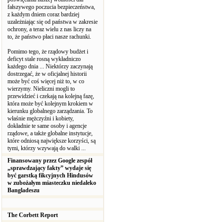
fałszywego poczucia bezpieczeństwa,
z każdym dniem coraz bardziej
uzależniając się od państwa w zakresie
ochrony, a teraz wielu z nas liczy na
to, że państwo płaci nasze rachunki.
Pomimo tego, że rządowy budżet i
deficyt stale rosną wykładniczo
każdego dnia ... Niektórzy zaczynają
dostrzegać, że w oficjalnej historii
może być coś więcej niż to, w co
wierzymy. Nieliczni mogli to
przewidzieć i czekają na kolejną fazę,
która może być kolejnym krokiem w
kierunku globalnego zarządzania. To
właśnie mężczyźni i kobiety,
dokładnie te same osoby i agencje
rządowe, a także globalne instytucje,
które odniosą największe korzyści, są
tymi, którzy wzywają do walki ...
Finansowany przez Google zespół
„sprawdzający fakty” wydaje się
być garstką fikcyjnych Hindusów
w zubożałym miasteczku niedaleko
Bangladeszu
The Corbett Report