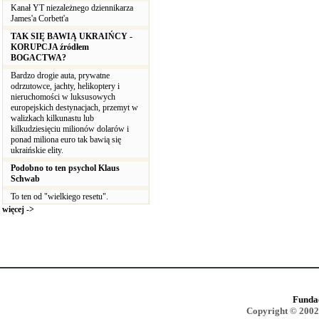
Kanał YT niezależnego dziennikarza
James'a Corbett'a
TAK SIĘ BAWIĄ UKRAIŃCY -
KORUPCJA źródłem
BOGACTWA?
Bardzo drogie auta, prywatne
odrzutowce, jachty, helikoptery i
nieruchomości w luksusowych
europejskich destynacjach, przemyt w
walizkach kilkunastu lub
kilkudziesięciu milionów dolarów i
ponad miliona euro tak bawią się
ukraińskie elity.
Podobno to ten psychol Klaus
Schwab
To ten od "wielkiego resetu".
więcej ->
Funda
Copyright © 2002