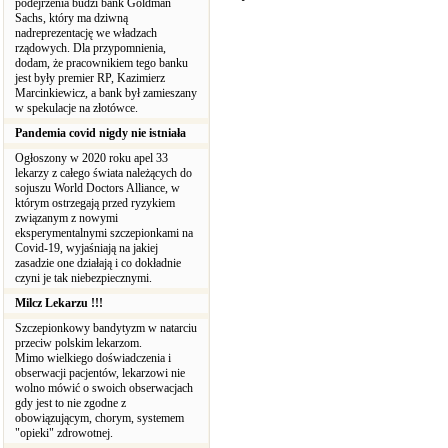
podejrzenia budzi bank Goldman
Sachs, który ma dziwną
nadreprezentację we władzach
rządowych. Dla przypomnienia,
dodam, że pracownikiem tego banku
jest były premier RP, Kazimierz
Marcinkiewicz, a bank był zamieszany
w spekulacje na złotówce.
Pandemia covid nigdy nie istniała
Ogłoszony w 2020 roku apel 33
lekarzy z całego świata należących do
sojuszu World Doctors Alliance, w
którym ostrzegają przed ryzykiem
związanym z nowymi
eksperymentalnymi szczepionkami na
Covid-19, wyjaśniają na jakiej
zasadzie one działają i co dokładnie
czyni je tak niebezpiecznymi.
Milcz Lekarzu !!!
Szczepionkowy bandytyzm w natarciu
przeciw polskim lekarzom.
Mimo wielkiego doświadczenia i
obserwacji pacjentów, lekarzowi nie
wolno mówić o swoich obserwacjach
gdy jest to nie zgodne z
obowiązującym, chorym, systemem
"opieki" zdrowotnej.