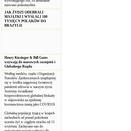
wywołującego coś, co arbitralnie
nazwano poliomyelitis.
JAK ŻYDZI ODEBRALI
MAJĄTKI I WYSŁALI 100
TYSIĘCY POLAKÓW DO
BRAZYLII
Henry Kissinger & Bill Gates
wzywają do masowych szczepień i
Globalnego Rządu
Według mediów, rządu i Organizacji
Narodów Zjednoczonych znajdujemy
się w środku najgorszej światowej
pandemii zdrowia w naszym życiu.
Jesteśmy świadkami
bezprecedensowej globalnej blokady
w odpowiedzi na epidemię
koronawirusa znaną jako COVID19.
Globalną populację żyjącą w krajach
zachodnich od ponad pokolenia
uczono żyć w ciągłym strachu od 11
września. Zachęcano nas do
poświęcania naszej wolności dla