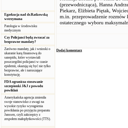
(przewodnicząca), Hanna Andrze
Piekarz, Elżbieta Piętak, Wojcie
Egzekucja nad dr.Ratkowską
m.in. przeprowadzenie rozmów k
wstrzymana
ostatecznego wyboru maksymaln
Patologia w środowisku
medycznym
Czy Policjanci będą zwracać za
bezprawne mandaty?
Zarówno mandaty, jak i wnioski o
Dodaj komentarz
ukaranie karą finansową do
sanepidu, które wystawiali
poszczególni policjanci w czasie
epidemii, okazują się być nie tylko
bezprawne, ale i naruszające
konstytucję.
FDA ogranicza stosowanie
szczepionki J&J z powodu
powikłań
Amerykańska agencja zmieniła
swoje stanowisko z uwagi na
wysokie ryzyko wystąpienia
powikłania po przyjęciu preparatu
Janssen, czyli zakrzepicy z
zespołem małopłytkowości (TTS).