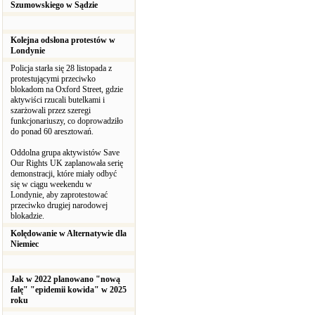
Szumowskiego w Sądzie
Kolejna odsłona protestów w
Londynie
Policja starła się 28 listopada z
protestującymi przeciwko
blokadom na Oxford Street, gdzie
aktywiści rzucali butelkami i
szarżowali przez szeregi
funkcjonariuszy, co doprowadziło
do ponad 60 aresztowań.
Oddolna grupa aktywistów Save
Our Rights UK zaplanowała serię
demonstracji, które miały odbyć
się w ciągu weekendu w
Londynie, aby zaprotestować
przeciwko drugiej narodowej
blokadzie.
Kolędowanie w Alternatywie dla
Niemiec
Jak w 2022 planowano "nową
falę" "epidemii kowida" w 2025
roku