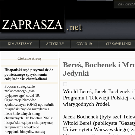
ZAPRASZ
KIM JESTEŚMY
ARTYKUŁY
COVID-19
CIEKAWE LINKI
Ciekawe strony
Bereś, Bochenek i Mr
Hiszpański rząd przyznał się do
Jedynki
powietrznego spryskiwania
całej ludności chemikaliami
Podczas strategicznie
Witold Bereś, Jacek Bochenek i
zaplanowanego „stanu
wyjątkowego” covid-19,
Programu I Telewizji Polskiej - 
Organizacja Narodów
wiarygodnych ?ródeł.
Zjednoczonych (ONZ) upoważniła
hiszpański rząd do rozpylania z
nieba śmiertelnych smug
Jacek Bochenek (były szef Tele
chemicznych . 16 kwietnia 2020 r.
Witold Bereś (publicysta "Gazet
hiszpański rząd po cichu przyznał,
że upoważnił wojsko do
Uniwersytetu Warszawskiego) zo
rozpylania biocydów na całą