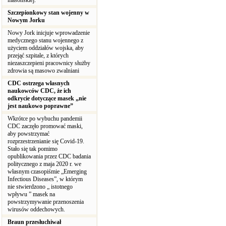
masońskiej.
Szczepionkowy stan wojenny w
Nowym Jorku
Nowy Jork inicjuje wprowadzenie
medycznego stanu wojennego z
użyciem oddziałów wojska, aby
przejąć szpitale, z których
niezaszczepieni pracownicy służby
zdrowia są masowo zwalniani
CDC ostrzega własnych
naukowców CDC, że ich
odkrycie dotyczące masek „nie
jest naukowo poprawne”
Wkrótce po wybuchu pandemii
CDC zaczęło promować maski,
aby powstrzymać
rozprzestrzenianie się Covid-19.
Stało się tak pomimo
opublikowania przez CDC badania
politycznego z maja 2020 r. we
własnym czasopiśmie „Emerging
Infectious Diseases”, w którym
nie stwierdzono „ istotnego
wpływu ” masek na
powstrzymywanie przenoszenia
wirusów oddechowych.
Braun przesłuchiwał