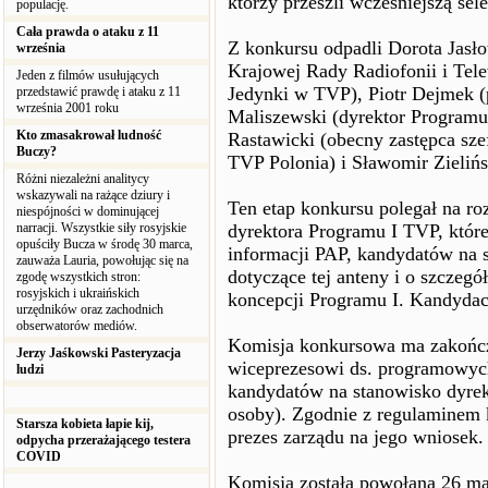
którzy przeszli wcześniejszą sele
populację.
Cała prawda o ataku z 11
Z konkursu odpadli Dorota Jasł
września
Krajowej Rady Radiofonii i Tele
Jeden z filmów usułujących
Jedynki w TVP), Piotr Dejmek (
przedstawić prawdę i ataku z 11
września 2001 roku
Maliszewski (dyrektor Programu 
Kto zmasakrował ludność
Rastawicki (obecny zastępca sze
Buczy?
TVP Polonia) i Sławomir Zieliń
Różni niezależni analitycy
wskazywali na rażące dziury i
Ten etap konkursu polegał na r
niespójności w dominującej
narracji. Wszystkie siły rosyjskie
dyrektora Programu I TVP, któr
opuściły Bucza w środę 30 marca,
informacji PAP, kandydatów na s
zauważa Lauria, powołując się na
dotyczące tej anteny i o szczegó
zgodę wszystkich stron:
rosyjskich i ukraińskich
koncepcji Programu I. Kandydaci 
urzędników oraz zachodnich
obserwatorów mediów.
Komisja konkursowa ma zakończy
Jerzy Jaśkowski Pasteryzacja
wiceprezesowi ds. programowy
ludzi
kandydatów na stanowisko dyrek
osoby). Zgodnie z regulaminem 
Starsza kobieta łapie kij,
prezes zarządu na jego wniosek.
odpycha przerażającego testera
COVID
Komisja została powołana 26 ma