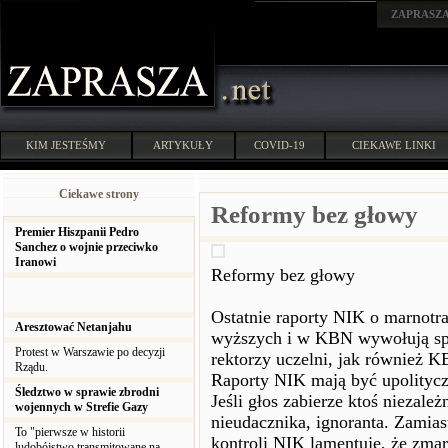
ZAPRASZ
KIM JESTEŚMY
ARTYKUŁY
COVID-19
CIEKAWE LINKI
Ciekawe strony
Reformy bez głowy
Premier Hiszpanii Pedro
Sanchez o wojnie przeciwko
Iranowi
Reformy bez głowy
Ostatnie raporty NIK o marnotr
Aresztować Netanjahu
wyższych i w KBN wywołują spor
Protest w Warszawie po decyzji
rektorzy uczelni, jak również 
Rządu.
Raporty NIK mają być upolityczn
Śledztwo w sprawie zbrodni
Jeśli głos zabierze ktoś niezale
wojennych w Strefie Gazy
nieudacznika, ignoranta. Zamiast
To "pierwsze w historii
kontroli NIK lamentuje, że zmar
ludobójstwo transmitowane na