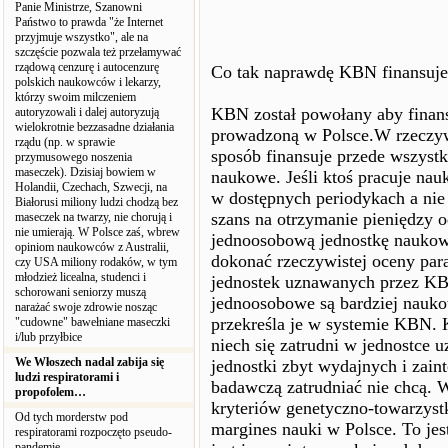
Panie Ministrze, Szanowni
Państwo to prawda "że Internet
przyjmuje wszystko", ale na
szczęście pozwala też przełamywać
rządową cenzurę i autocenzurę
Co tak naprawdę KBN finansuje 
polskich naukowców i lekarzy,
którzy swoim milczeniem
KBN został powołany aby finan
autoryzowali i dalej autoryzują
wielokrotnie bezzasadne działania
prowadzoną w Polsce.W rzeczy
rządu (np. w sprawie
sposób finansuje przede wszyst
przymusowego noszenia
maseczek). Dzisiaj bowiem w
naukowe. Jeśli ktoś pracuje na
Holandii, Czechach, Szwecji, na
w dostępnych periodykach a nie j
Białorusi miliony ludzi chodzą bez
szans na otrzymanie pieniędzy
maseczek na twarzy, nie chorują i
nie umierają. W Polsce zaś, wbrew
jednoosobową jednostkę naukową 
opiniom naukowców z Australii,
dokonać rzeczywistej oceny par
czy USA miliony rodaków, w tym
młodzież licealna, studenci i
jednostek uznawanych przez KBN
schorowani seniorzy muszą
jednoosobowe są bardziej nauk
narażać swoje zdrowie nosząc
przekreśla je w systemie KBN. 
"cudowne" bawełniane maseczki
i/lub przyłbice
niech się zatrudni w jednostce
We Włoszech nadal zabija się
jednostki zbyt wydajnych i zain
ludzi respiratorami i
badawczą zatrudniać nie chcą. W
propofolem…
kryteriów genetyczno-towarzystki
Od tych morderstw pod
margines nauki w Polsce. To jest 
respiratorami rozpoczęto pseudo-
pandemię