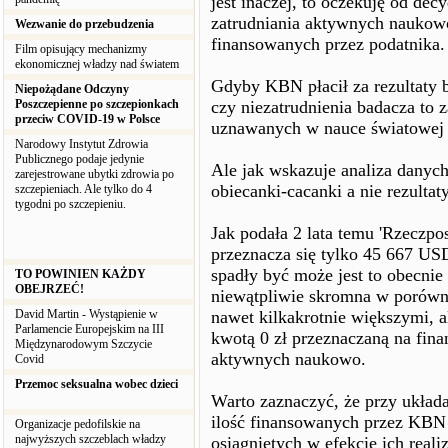
jest inaczej, to oczekuję od dec
zatrudniania aktywnych naukowo
Wezwanie do przebudzenia
finansowanych przez podatnika.
Film opisujący mechanizmy
ekonomicznej władzy nad światem
Gdyby KBN płacił za rezultaty 
Niepożądane Odczyny
Poszczepienne po szczepionkach
czy niezatrudnienia badacza to 
przeciw COVID-19 w Polsce
uznawanych w nauce światowej p
Narodowy Instytut Zdrowia
Publicznego podaje jedynie
Ale jak wskazuje analiza danyc
zarejestrowane ubytki zdrowia po
obiecanki-cacanki a nie rezulta
szczepieniach. Ale tylko do 4
tygodni po szczepieniu.
Jak podała 2 lata temu 'Rzeczpo
przeznacza się tylko 45 667 US
spadły być może jest to obecnie 
TO POWINIEN KAŻDY
OBEJRZEĆ!
niewątpliwie skromna w porówn
David Martin - Wystąpienie w
nawet kilkakrotnie większymi, a
Parlamencie Europejskim na III
kwotą 0 zł przeznaczaną na fin
Międzynarodowym Szczycie
aktywnych naukowo.
Covid
Przemoc seksualna wobec dzieci
Warto zaznaczyć, że przy układa
ilość finansowanych przez KBN 
Organizacje pedofilskie na
najwyższych szczeblach władzy
osiągniętych w efekcie ich real