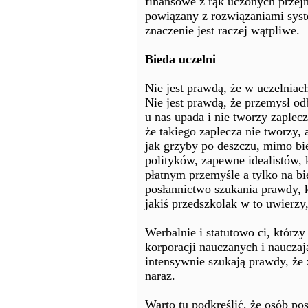
finansowe z rąk uczonych przejm
powiązany z rozwiązaniami sys
znaczenie jest raczej wątpliwe.
Bieda uczelni
Nie jest prawdą, że w uczelniach
Nie jest prawdą, że przemysł odb
u nas upada i nie tworzy zaple
że takiego zaplecza nie tworzy, 
jak grzyby po deszczu, mimo bie
polityków, zapewne idealistów, k
płatnym przemyśle a tylko na b
posłannictwo szukania prawdy, k
jakiś przedszkolak w to uwierzy, 
Werbalnie i statutowo ci, którzy
korporacji nauczanych i naucza
intensywnie szukają prawdy, że z
naraz.
Warto tu podkreślić, że osób p