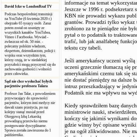
informacje na temat wykorzystan
David Icke w LondonReal TV
Jeszcze w 1996 r. podsekretarz 
Podczas bezpośredniej transmisji
KBN nie prowadzi wykazu publik
na YouTube (6 kwietnia 2020 r.)
grantów. Prowadzi tylko wykaz 
obejrzało 65 tysięcy osób. Zaraz
zrobiono za te pieniądze nie by
potem został on usunięty ze
wszystkich kanałów YouTubea,
pytał o to podatnik to traktowa
Vimeo i Facebooka. Wywiad -
trafić, lub jak analfabetę funkc
zwłaszcza od ok. 50 min. -
polecamy polskim władzom,
tekstu czy tabeli.
ekspertom, dziennikarzom, policji i
wojsku oraz wszystkim tym,
Jeśli amerykańscy uczeni wyślą 
którzy czują, że w niedalekiej
przyszłości mogą przyczynić się do
uczeni grzecznie tłumaczą się 
zachowania godności i wolności
amerykańskimi czemu tak się sta
przez człowieka.
nie dostać pieniędzy na dalsze b
Sąd nie chce wysłuchać byłych
intruz przeszkadzający w jedy
pacjentów profesora Talara
Podatnik nie ma wpływu na wyd
Profesor Jan Talar, z powodzeniem
przywracający do sprawności
pacjentów, którym inni medycy nie
Kiedy sprawdziłem bazę danych 
dawali szans przeżycia, po raz
ministrowie nauki, stwierdziłe
kolejny stanąć musiał przed
Okręgową Izbą Lekarską
kończy się jakimiś wynikami do
prowadzącą przeciwko niemu
gdzie winny być opisane wyniki 
postępowanie dyscyplinarne.
Sprawa została zawieszona do 1
je na ogół zlikwidowano. Nie ma
października.