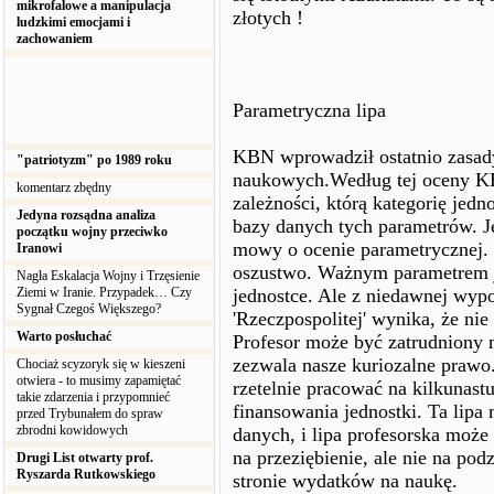
mikrofalowe a manipulacja
złotych !
ludzkimi emocjami i
zachowaniem
Parametryczna lipa
KBN wprowadził ostatnio zasad
"patriotyzm" po 1989 roku
naukowych.Według tej oceny KBN
komentarz zbędny
zależności, którą kategorię jedn
Jedyna rozsądna analiza
bazy danych tych parametrów. Je
początku wojny przeciwko
mowy o ocenie parametrycznej. Je
Iranowi
oszustwo. Ważnym parametrem je
Nagła Eskalacja Wojny i Trzęsienie
Ziemi w Iranie. Przypadek… Czy
jednostce. Ale z niedawnej wy
Sygnał Czegoś Większego?
'Rzeczpospolitej' wynika, że ni
Warto posłuchać
Profesor może być zatrudniony n
zezwala nasze kuriozalne prawo
Chociaż scyzoryk się w kieszeni
otwiera - to musimy zapamiętać
rzetelnie pracować na kilkunastu
takie zdarzenia i przypomnieć
finansowania jednostki. Ta lipa
przed Trybunałem do spraw
zbrodni kowidowych
danych, i lipa profesorska może 
na przeziębienie, ale nie na po
Drugi List otwarty prof.
Ryszarda Rutkowskiego
stronie wydatków na naukę.