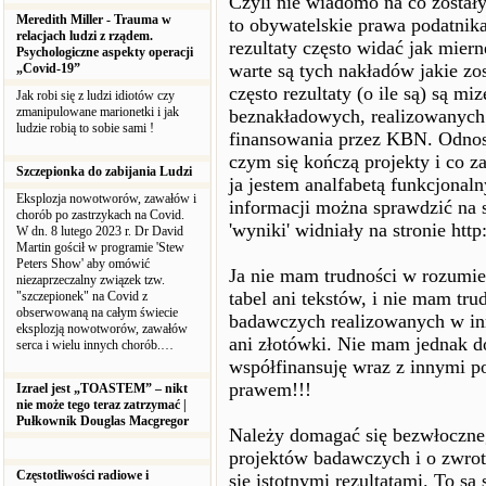
Czyli nie wiadomo na co został
Meredith Miller - Trauma w
to obywatelskie prawa podatnika
relacjach ludzi z rządem.
rezultaty często widać jak mier
Psychologiczne aspekty operacji
warte są tych nakładów jakie zo
„Covid-19”
często rezultaty (o ile są) są mi
Jak robi się z ludzi idiotów czy
zmanipulowane marionetki i jak
beznakładowych, realizowanych
ludzie robią to sobie sami !
finansowania przez KBN. Odnosi 
czym się kończą projekty i co za
Szczepionka do zabijania Ludzi
ja jestem analfabetą funkcjonal
Eksplozja nowotworów, zawałów i
informacji można sprawdzić na s
chorób po zastrzykach na Covid.
'wyniki' widniały na stronie htt
W dn. 8 lutego 2023 r. Dr David
Martin gościł w programie 'Stew
Peters Show' aby omówić
Ja nie mam trudności w rozumie
niezaprzeczalny związek tzw.
tabel ani tekstów, i nie mam tr
"szczepionek" na Covid z
obserwowaną na całym świecie
badawczych realizowanych w inn
eksplozją nowotworów, zawałów
ani złotówki. Nie mam jednak d
serca i wielu innych chorób.…
współfinansuję wraz z innymi p
prawem!!!
Izrael jest „TOASTEM” – nikt
nie może tego teraz zatrzymać |
Pułkownik Douglas Macgregor
Należy domagać się bezwłoczneg
projektów badawczych i o zwrot 
Częstotliwości radiowe i
się istotnymi rezultatami. To są