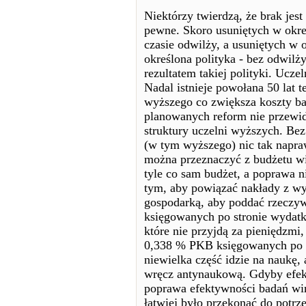
Niektórzy twierdzą, że brak jest 
pewne. Skoro usuniętych w okre
czasie odwilży, a usuniętych w ok
określona polityka - bez odwilż
rezultatem takiej polityki. Uczeln
Nadal istnieje powołana 50 lat
wyższego co zwiększa koszty b
planowanych reform nie przewid
struktury uczelni wyższych. Be
(w tym wyższego) nic tak napraw
można przeznaczyć z budżetu wi
tyle co sam budżet, a poprawa 
tym, aby powiązać nakłady z wy
gospodarką, aby poddać rzeczyw
księgowanych po stronie wydatk
które nie przyjdą za pieniędzmi,
0,338 % PKB księgowanych po s
niewielka część idzie na naukę,
wręcz antynaukową. Gdyby efek
poprawa efektywności badań wi
łatwiej było przekonać do potr