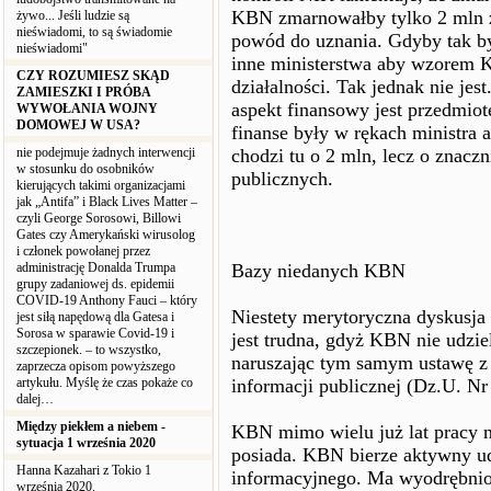
KBN zmarnowałby tylko 2 mln zł
żywo... Jeśli ludzie są
nieświadomi, to są świadomie
powód do uznania. Gdyby tak by
nieświadomi"
inne ministerstwa aby wzorem 
CZY ROZUMIESZ SKĄD
działalności. Tak jednak nie j
ZAMIESZKI I PRÓBA
aspekt finansowy jest przedmio
WYWOŁANIA WOJNY
DOMOWEJ W USA?
finanse były w rękach ministra 
nie podejmuje żadnych interwencji
chodzi tu o 2 mln, lecz o znac
w stosunku do osobników
publicznych.
kierujących takimi organizacjami
jak „Antifa” i Black Lives Matter –
czyli George Sorosowi, Billowi
Gates czy Amerykański wirusolog
i członek powołanej przez
administrację Donalda Trumpa
Bazy niedanych KBN
grupy zadaniowej ds. epidemii
COVID-19 Anthony Fauci – który
Niestety merytoryczna dyskusja
jest siłą napędową dla Gatesa i
Sorosa w sparawie Covid-19 i
jest trudna, gdyż KBN nie udziel
szczepionek. – to wszystko,
naruszając tym samym ustawę z 
zaprzecza opisom powyższego
artykułu. Myślę że czas pokaże co
informacji publicznej (Dz.U. Nr 
dalej…
Między piekłem a niebem -
KBN mimo wielu już lat pracy n
sytuacja 1 września 2020
posiada. KBN bierze aktywny u
Hanna Kazahari z Tokio 1
informacyjnego. Ma wyodrębnion
września 2020.