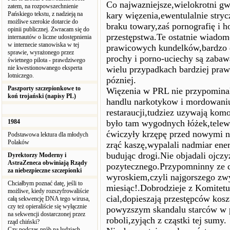
Co najwazniejsze,wielokrotni gw
zatem, na rozpowszechnienie
Pańskiego tekstu, z nadzieją na
kary więzenia,ewentulalnie stry
możliwe szerokie dotarcie do
braku towary,zaś pornografię i 
opinii publicznej. Zwracam się do
przestępstwa.Te ostatnie wiadom
internautów o liczne udostępnienia
w internecie stanowiska w tej
prawicowych kundelków,bardzo d
sprawie, wyrażonego przez
prochy i porno-uciechy są zabaw
świetnego pilota - prawdziwego
nie kwestionowanego eksperta
wielu przypadkach bardziej praw
lotniczego.
pózniej.
Paszporty szczepionkowe to
Więzenia w PRL nie przypominal
koń trojański (napisy PL)
handlu narkotykow i mordowaniu
restaraucji,tudziez uzywają kom
1984
było tam wygodnych łóżek,telewi
ćwiczyły krzępę przed nowymi 
Podstawowa lektura dla młodych
Polaków
zrąć kaszę,wypalali nadmiar ene
budując drogi.Nie objadali ojczyz
Dyrektorzy Moderny i
AstraZeneca obwiniają Rządy
pozytecznego.Przypomninny ze d
za niebezpieczne szczepionki
wyroskiem,czyli najgorszego zwy
Chciałbym poznać datę, jeśli to
miesiąc!.Dobrodzieje z Komitet
możliwe, kiedy rozszyfrowaliście
cial,dopieszają przestępców kos
całą sekwencję DNA tego wirusa,
czy też opieraliście się wyłącznie
powyzszym skandalu starców w p
na sekwencji dostarczonej przez
roboli,zyjąch z cząstki tej sumy.
rząd chiński?
Czy podczas prób na ludziach