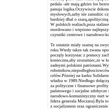
pedala -ale mają gdzies los bez
panuja logika.Oczywiscie dokona
myslowych,azby nie zanudzic czy
bardziej dbal o szarą,apolityczną 
W polskich realiach,poza stalino
mordowano i więziono najlepsz
czynniki centrowe i narodowo-k
Te ostatnie miały szansę na zwy
roku.Wtedy takze tak zwana opo
poczęly korzystac z pomocy zach
konieczna,aby zrozumiec,ze w k
zadnymi polskimi patriotami.Wyk
robotnikow,niepodległosciowców
celów.Pózniej na karku Solida
władza w 1989.Niedługo dołączyl
za polityczne i finansowe profit
państowego i socjalne zdobycze 
narodowo-komunistyczny nurt w 
lidera generala Moczara).Byla t
z socjalizmem oraz ograniczen