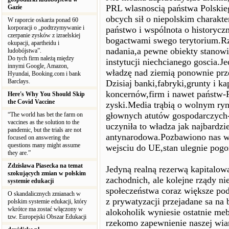
PRL wlasnoscią państwa Polskieg
Gazie
obcych sił o niepolskim charakt
W raporcie oskarża ponad 60
korporacji o „podtrzymywanie i
państwo i wspólnota o historycz
czerpanie zysków z izraelskiej
bogactwami swego terytorium.Rz
okupacji, apartheidu i
nadania,a pewne obiekty stanowi
ludobójstwa”.
Do tych firm należą między
instytucji niechcianego goscia.Je
innymi Google, Amazon,
władzę nad ziemią ponownie prze
Hyundai, Booking.com i bank
Barclays.
Dzisiaj banki,fabryki,grunty i k
koncernów,firm i nawet państw-Po
Here's Why You Should Skip
the Covid Vaccine
zyski.Media trąbią o wolnym ryn
głownych atutów gospodarczych-i
“The world has bet the farm on
vaccines as the solution to the
uczyniła to władza jak najbardzi
pandemic, but the trials are not
antynarodowa.Pozbawiono nas w
focused on answering the
questions many might assume
wejsciu do UE,stan ulegnie pogo
they are.”
Zdzisława Piasecka na temat
Jedyną realną rezerwą kapitalow
szokujących zmian w polskim
zachodnich, ale kolejne rządy nie
systemie edukacji
społeczeństwa coraz większe pod
O skandalicznych zmianach w
z prywatyzacji przejadane sa na
polskim systemie edukacji, który
wkrótce ma zostać włączony w
alokoholik wyniesie ostatnie me
tzw. Europejski Obszar Edukacji
rzekomo zapewnienie naszej wia