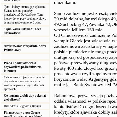
davidicke.pl
dluznikami.
Tym - którzy interesują się losami
Świata nie ma potrzeby
Samo zadluzenie jest zresztą c
przedstawiać Davida Icke. Tym
20 mld dolarłw,Jaruzelskiego 4
ktorzy do tej pory spali umysłowo
ta strona może otworzyć oczy.
49,Suchockiej 47,Pawlaka 42,Ol
"Quo Vadis Polonia?" Lech
wreszcie Millera 150 mld.
Makowiecki
Od Cimoszewicza zadluzenie Pols
wampir Gierek jest własciwie w 
zadłuzeniowa zaciska się w najlep
Aresztowanie Prezydenta Korei
Południowej
polskie pieniądze nie mogą prac
uratuje kraj od gospodarczej zap
państwa-przewidywany dlug wew
Próba upodmiotowienia
obywateli za pośrednictwem
kwotę 400 mld złotych,co grozi
internetu
procentowych czyli zupelnym ro
Celem serwisu jest umożliwienie
horyzoncie widac Argentynę,gdz
obywatelom wyrażenia swojej
mafie jak Bank Swiatowy i MFW
woli w najważniejszych dla nich
sprawach.
Rabunkowa prywatyzacja pozbawił
Co musimy zrobić aby pokonać
globalistów?
oddala wlasnosci w polskie ręc
kapitalistów.Do tego doszedl tw
Brat Alexis Bugnolo z Rzymu.
kredyty,które zjawiska dobily za
Finansowany przez Google
zespół „sprawdzający fakty”