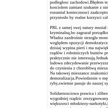
podległosc zachodowi.Błędem tej
kosciolem zamiast szukanie z nim
rozumial koniecznosci zaakcept
przyniosło by realne korzysci c
PRL z samej swej natury musiał 
kryminalną,bo zagrazał porządk
Władza zazdrośnie strzegła mono
względem opozycji demokratyczne
dzisiaj wypina pierś i ma najwi
rządów i robotniczych buntów p
praktycznie nie interesują.Jedna
ludowa zdecydowanie przewyzsza
do czynienia z chorobliwą miesza
Na takowej mieszance znakomicie
demoralizacja.Powiedzenie o męt
ryby,swietnie pasuje do naszej sy
Solidarnosciowa prawica i zlibe
wygodniej rządzic zrezygnowan
większosci młodziezy-narkotyki,