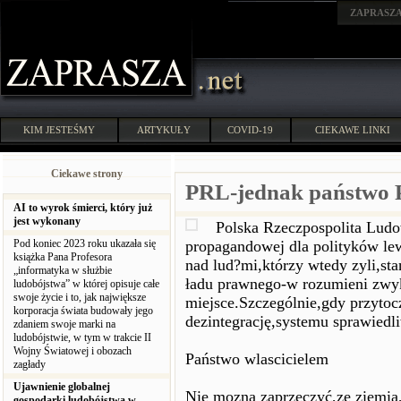
ZAPRASZ
KIM JESTEŚMY
ARTYKUŁY
COVID-19
CIEKAWE LINKI
Ciekawe strony
PRL-jednak państwo 
AI to wyrok śmierci, który już
jest wykonany
Polska Rzeczpospolita Ludo
Pod koniec 2023 roku ukazała się
propagandowej dla polityków lewi
książka Pana Profesora
nad lud?mi,którzy wtedy zyli,st
„informatyka w służbie
ładu prawnego-w rozumieni zwy
ludobójstwa” w której opisuje całe
swoje życie i to, jak największe
miejsce.Szczególnie,gdy przytoc
korporacja świata budowały jego
dezintegrację,systemu sprawiedl
zdaniem swoje marki na
ludobójstwie, w tym w trakcie II
Wojny Światowej i obozach
Państwo wlascicielem
zagłady
Ujawnienie globalnej
Nie mozna zaprzeczyć,ze ziemia,
gospodarki ludobójstwa w