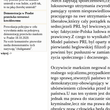
Niech zapytają spoleczeństwo,cz
umierali u was ludzie, a jeśli tak,
luksusowego utrzymania zwyrod
to na jaką chorobę umierali?
panujący system niesprawiedliosc
Demonstracja w Pradze
pracującego na swe utrzymania-
przeciwko terrorowi
liberałow,którzy caly porządek n
kowidowemu
sedno;jezeli PRL byl lewicowy,t
Prowokacja policyjna w celu
wywołania ataku na pokojową
więc faktycznie-Polska ludowa ma
demonstrację przeciwko maskom
prawicowy.Z czego to wynikało?
w Pradze 18.10.2020.
Model państwo PRL byl oparty na
Na wzór komunistów pisowskie
media demonstrantów tych
pierwiastki heglowskiej filizof
nazywają "chuliganami".
powinni byc pusłuszni-w zamian 
więcej ->
zycia społecznego i doczesnego.
Oczywiscie marksizm negowal na
realnego sojcalizmu,przypadkiem
tego sprawę,stworzyli państwo tr
demokratyczny-obowiązujący w 
ubóstwieniem czlowieka przed i
państwa.U nas ten system jest d
jednak ma prawa do staczanie si
kryminalne,lecz nie ma prawa do
obrońcy praw człowieka będą do