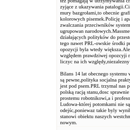
tez pomagają w utrzymywania ch
zyjące z ukazywania patalogii.C
mury bazgrołami,to obecnie graf
kolorowych pisemek.Policję i ap
zwalczania przeciwników syste
ugrupowan narodowych.Massmedi
działających polityków do przes
tego nawet PRL-owskie środki p
opozycji byla wtedy większa.Ale
względem prawdziwej opozcyji n
liczyc na ich względy,niezalezny
Bilans 14 lat obecnego systemu 
są pewne,polityka socjalna prakt
jest pod psem.PRL trzymal nas po
polską racją stanu,dosc sprawni
prostemu robotnikowi,a i profes
Ludowa-której potomkami nie s
odejśc,poniewaz takie byly wyniki
stanowi obiektu naszych westch
nowym.