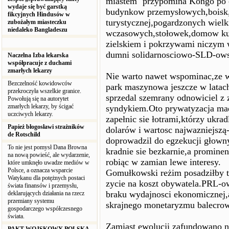
miastem'' przypomina Kongo po 
wydaje się być garstką
budynkow przemysłowych,boisk,
fikcyjnych Hindusów w
turystycznej,pogardzonych wie
zubożałym miasteczku
niedaleko Bangladeszu
wczasowych,stołowek,domow kult
zielskiem i pokrzywami niczym w
dumni solidarnosciowo-SLD-ows
Naczelna Izba lekarska
współpracuje z duchami
zmarłych lekarzy
Nie warto nawet wspominac,ze 
Bezczelność kowidowców
park maszynowa jeszcze w latac
przekroczyła wszelkie granice.
sprzedal szemrany odnowiciel z 
Powołują się na autorytet
zmarłych lekarzy, by ścigać
syndykiem.Oto prywatyzacja ma
uczciwych lekarzy.
zapełnic sie łotrami,którzy ukra
Papież błogosławi strażników
dolarów i wartosc najwazniejsz
de Rotschild
doprowadzil do egzekucji głown
To nie jest pomysł Dana Browna
kradnie sie bezkarnie,a promine
na nową powieść, ale wydarzenie,
robiąc w zamian lewe interesy.
które umknęło uwadze mediów w
Polsce, a oznacza wsparcie
Gomułkowski reżim posadziłby t
Watykanu dla potężnych postaci
zycie na koszt obywatela.PRL-ow
świata finansów i przemysłu,
braku wydajnosci ekonomicznej
deklarujących działania na rzecz
przemiany systemu
skrajnego monetaryzmu balecro
gospodarczego współczesnego
świata.
Zamiast ewolucji zafundowano na