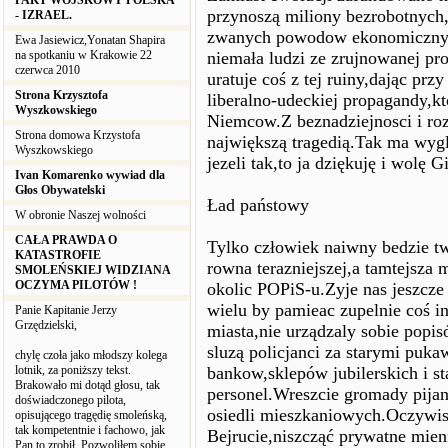
PAKT WOJSKOWY POLSKA
przynoszą miliony bezrobotnych
- IZRAEL.
zwanych powodow ekonomicznych
Ewa Jasiewicz,Yonatan Shapira
na spotkaniu w Krakowie 22
niemała ludzi ze zrujnowanej pro
czerwca 2010
uratuje coś z tej ruiny,dając prz
Strona Krzysztofa
liberalno-udeckiej propagandy,kt
Wyszkowskiego
Niemcow.Z beznadziejnosci i roz
Strona domowa Krzystofa
największą tragedią.Tak ma wyg
Wyszkowskiego
jezeli tak,to ja dziękuję i wolę G
Ivan Komarenko wywiad dla
Głos Obywatelski
Ład państowy
W obronie Naszej wolności
CAŁA PRAWDA O
Tylko człowiek naiwny bedzie tw
KATASTROFIE
rowna terazniejszej,a tamtejsza m
SMOLEŃSKIEJ WIDZIANA
OCZYMA PILOTÓW !
okolic POPiS-u.Zyje nas jeszcz
wielu by pamieac zupelnie coś 
Panie Kapitanie Jerzy
Grzędzielski,
miasta,nie urządzaly sobie popis
sluzą policjanci za starymi pu
chylę czoła jako młodszy kolega
lotnik, za poniższy tekst.
bankow,sklepów jubilerskich i s
Brakowało mi dotąd głosu, tak
personel.Wreszcie gromady pija
doświadczonego pilota,
osiedli mieszkaniowych.Oczywis
opisującego tragędię smoleńską,
tak kompetentnie i fachowo, jak
Bejrucie,niszcząć prywatne mien
Pan to zrobił. Pozwoliłem sobie