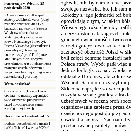
zgłosili, nikt by nam ich nie pr
konferencja w Wiedniu 23
październik 2020
swojego nazwiska, bo, jak sam m
Koledzy z jego jednostki też boj
23 października 2020 zespół
złożony z Claire Edwards (byłej
opowiadają o tym, w jakich bólach
redaktor pracującej dla ONZ,
Wiosną tego roku chemicy trafili
badaczki i mówczyni), Stevena
amerykańskich atakujących Irak
Whybrow (dziennikarza
śledczego, aktywisty, badacza
gruchnęła wiadomość o tworzeni
Prawa Naturalnego i mówcy),
zaczęto gorączkowo szukać oddz
Lucasa Alexandra (dziennikarza i
prowadzącego telewizję
zaznaczyć obecność Polski w s
internetową Age of Truth) oraz
byli zajęci ochroną instalacji n
kilku innych osób, doręczył
Polsce strefy. Wybór padł więc n
prezydentowi Austrii pismo, które
następnie zostało odczytane i
Jednostka logistyczna z Opola, 
wyjaśnione bardziej szczegółowo
oddział z Brodnicy, ale żołnierz
na konferencji prasowej.
Wschód. Samolotu użyczył im p
Warto posłuchać
Sklecona naprędce z dwóch jedno
Chociaż scyzoryk się w kieszeni
ruszyła w stronę granicy z Irak
otwiera - to musimy zapamiętać
takie zdarzenia i przypomnieć
uzbrojonych w ręczną broń spec
przed Trybunałem do spraw
organizowania zaplecza przez dw
zbrodni kowidowych
czasie nocnego postoju przy aut
David Icke w LondonReal TV
chwilę dla siebie. - Nad nami b
Podczas bezpośredniej transmisji
przeładowane pistolety - mówi D
na YouTube (6 kwietnia 2020 r.)