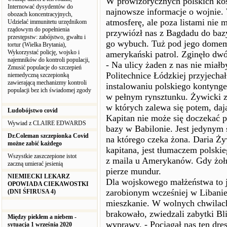
W prowizorycznych polskich kosz
Internować dysydentów do
najnowsze informacje o wojnie. 
obozach koncentracyjnych,
atmosferę, ale poza listami nie 
Udzielać immunitetu urzędnikom
rządowym do popełnienia
przywiózł nas z Bagdadu do baz
przestępstw: zabójstwo, gwałtu i
go wybuch. Tuż pod jego domem k
tortur (Wielka Brytania),
Wykorzystać policję, wojsko i
amerykański patrol. Zginęło dwó
najemników do kontroli populacji,
- Na ulicy żaden z nas nie miał
Zmusić populacje do szczepień
Politechnice Łódzkiej przyjecha
niemedyczną szczepionką
zawierającą mechanizmy kontroli
instalowaniu polskiego kontyng
populacji bez ich świadomej zgody
w pełnym rynsztunku. Żywicki zd
w których zalewa się potem, daj
Ludobójstwo covid
Kapitan nie może się doczekać p
Wywiad z CLAIRE EDWARDS
bazy w Babilonie. Jest jedynym 
Dr.Coleman szczepionka Covid
na którego czeka żona. Daria Ży
możne zabić każdego
kapitana, jest tłumaczem polskie
Wszystkie zaszczepione istot
z maila u Amerykanów. Gdy żołnie
zaczną umierać jesienią
pierze mundur.
NIEMIECKI LEKARZ
Dla wojskowego małżeństwa to j
OPOWIADA CIEKAWOSTKI
zarobionym wcześniej w Libanie
(DNI ŚFIRUSA 4)
mieszkanie. W wolnych chwilach
brakowało, zwiedzali zabytki Bl
Między piekłem a niebem -
wyprawy. - Pociągał nas ten dre
sytuacja 1 września 2020