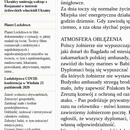
Ukraińcy umierają walcząc z
śmigłowce.
Rosjanami w interesie
Za dnia toczy się normalne życie
żydowskich włascicieli Ukrainy
Miejska sieć energetyczna działa 
godzin dziennie. Gdy zawiodą sp
Planet Lockdown
ciemno, a zza okna słychać pojed
Planet Lockdown to film
dokumentalny o sytuacji, w jakiej
ATMOSFERA OBLĘŻENIA
znalazł się świat. Twórcy filmu
Polscy żołnierze nie wypuszczają
rozmawiali z niektórymi z
najzdolniejszych i
jaki dotarł do Bagdadu od miesią
najodważniejszych umysłów na
zakamarkach polskiej ambasady, 
świecie, w tym z epidemiologami,
naukowcami, lekarzami,
zawiózł do bazy marines w Babil
prawnikami, aktywistami, mężem
Dyplomaci boją się wypuszczać 
stanu...
dla których żołnierze nie wystaw
Ludobójstwo COVID-
Budynku ambasady strzegą broda
konferencja w Wiedniu 23
mało, żeby zapewnić Polakom b
październik 2020
Zresztą konwój z ochroną od raz
Znieść wolności obywatelskich,
Zniszczyć gospodarki,
ataku. - Pan podróżuje prywatn
Zamknąć małe i średnie
razu na celowniku - mówi konsu
przedsiębiorstwa,
zawieziemy żołnierzom pocztę.
Oddzielić, izolować i terroryzować
członków rodziny,
ogłosili, że wszyscy dyplomaci,
Zubożyć ludzi, w tym zniszczyć
własną odpowiedzialność.
miejsca pracy,
Usunąć dzieci z ich rodzin,