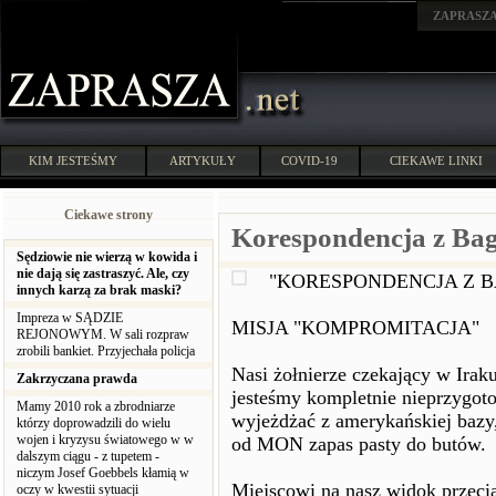
ZAPRASZ
KIM JESTEŚMY
ARTYKUŁY
COVID-19
CIEKAWE LINKI
Ciekawe strony
Korespondencja z Ba
Sędziowie nie wierzą w kowida i
nie dają się zastraszyć. Ale, czy
"KORESPONDENCJA Z 
innych karzą za brak maski?
Impreza w SĄDZIE
MISJA "KOMPROMITACJA"
REJONOWYM. W sali rozpraw
zrobili bankiet. Przyjechała policja
Nasi żołnierze czekający w Irak
Zakrzyczana prawda
jesteśmy kompletnie nieprzygoto
Mamy 2010 rok a zbrodniarze
wyjeżdżać z amerykańskiej bazy
którzy doprowadzili do wielu
wojen i kryzysu światowego w w
od MON zapas pasty do butów.
dalszym ciągu - z tupetem -
niczym Josef Goebbels kłamią w
Miejscowi na nasz widok przecią
oczy w kwestii sytuacji