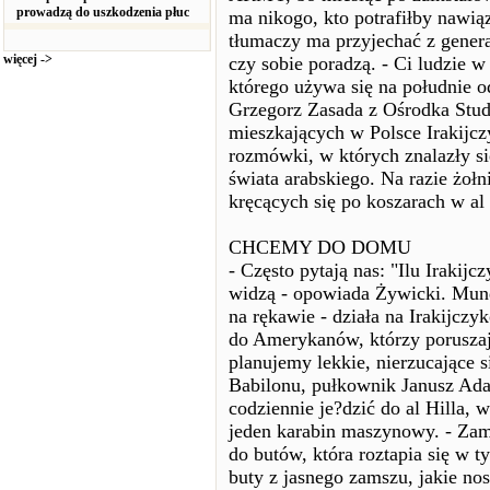
prowadzą do uszkodzenia płuc
ma nikogo, kto potrafiłby nawi
tłumaczy ma przyjechać z gener
więcej ->
czy sobie poradzą. - Ci ludzie w 
którego używa się na południe 
Grzegorz Zasada z Ośrodka Stu
mieszkających w Polsce Irakijcz
rozmówki, w których znalazły się
świata arabskiego. Na razie żoł
kręcących się po koszarach w al 
CHCEMY DO DOMU
- Często pytają nas: "Ilu Irakij
widzą - opowiada Żywicki. Mundu
na rękawie - działa na Irakijczy
do Amerykanów, którzy poruszaj
planujemy lekkie, nierzucające 
Babilonu, pułkownik Janusz Ada
codziennie je?dzić do al Hilla,
jeden karabin maszynowy. - Zam
do butów, która roztapia się w t
buty z jasnego zamszu, jakie nos