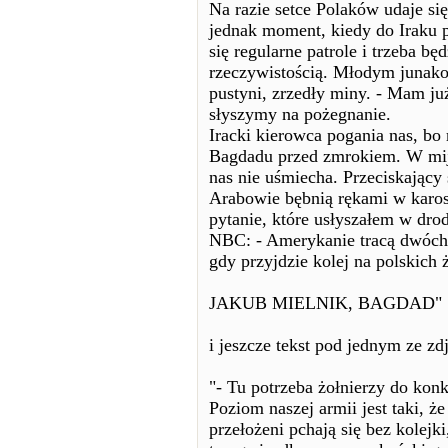
Na razie setce Polaków udaje się
jednak moment, kiedy do Iraku p
się regularne patrole i trzeba bę
rzeczywistością. Młodym junakom
pustyni, zrzedły miny. - Mam j
słyszymy na pożegnanie.
Iracki kierowca pogania nas, bo
Bagdadu przed zmrokiem. W mija
nas nie uśmiecha. Przeciskający
Arabowie bębnią rękami w karos
pytanie, które usłyszałem w dro
NBC: - Amerykanie tracą dwóch 
gdy przyjdzie kolej na polskich 
JAKUB MIELNIK, BAGDAD"
i jeszcze tekst pod jednym ze zd
"- Tu potrzeba żołnierzy do konk
Poziom naszej armii jest taki, ż
przełożeni pchają się bez kolejk