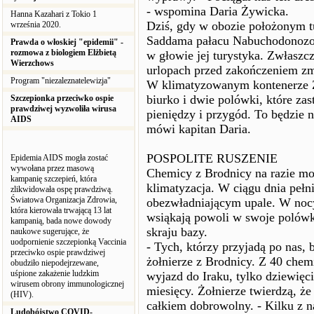
- wspomina Daria Żywicka.
Hanna Kazahari z Tokio 1
Dziś, gdy w obozie położonym 
września 2020.
Saddama pałacu Nabuchodonozor
Prawda o włoskiej "epidemii" -
rozmowa z biologiem Elżbietą
w głowie jej turystyka. Zwłaszc
Wierzchows
urlopach przed zakończeniem zm
Program "niezaleznatelewizja"
W klimatyzowanym kontenerze 
biurko i dwie polówki, które za
Szczepionka przeciwko ospie
prawdziwej wyzwoliła wirusa
pieniędzy i przygód. To będzie n
AIDS
mówi kapitan Daria.
POSPOLITE RUSZENIE
Epidemia AIDS mogła zostać
wywołana przez masową
Chemicy z Brodnicy na razie mog
kampanię szczepień, która
klimatyzacja. W ciągu dnia pełni
zlikwidowała ospę prawdziwą.
Światowa Organizacja Zdrowia,
obezwładniającym upale. W nocy 
która kierowała trwającą 13 lat
wsiąkają powoli w swoje polówki
kampanią, bada nowe dowody
skraju bazy.
naukowe sugerujące, że
uodpornienie szczepionką Vaccinia
- Tych, którzy przyjadą po nas
przeciwko ospie prawdziwej
żołnierze z Brodnicy. Z 40 chemi
obudziło niepodejrzewane,
uśpione zakażenie ludzkim
wyjazd do Iraku, tylko dziewięc
wirusem obrony immunologicznej
miesięcy. Żołnierze twierdzą, ż
(HIV).
całkiem dobrowolny. - Kilku z n
Ludobójstwo COVID-