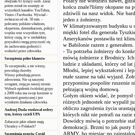
Polacy nie wiedzieli nawet, gdzi
obejrzało 65 tysięcy osób. Zaraz
potem został on usunięty ze
końcu znale?liśmy okopane na p
wszystkich kanałów YouTubea,
zdziwili na nasz widok. Nie bard
Vimeo i Facebooka. Wywiad -
jeden z żołnierzy.
zwłaszcza od ok. 50 min. -
polecamy polskim władzom,
W klimatyzowanym budynku u stó
ekspertom, dziennikarzom, policji i
miękki fotel dla generała Tyszk
wojsku oraz wszystkim tym,
którzy czują, że w niedalekiej
Amerykanów postawiła też klima
przyszłości mogą przyczynić się
w Babilonie razem z generałem.
do zachowania godności i
- Tu potrzeba żołnierzy do konkr
wolności przez człowieka.
mówią żołnierze z Brodnicy. Ich
Szczepienia pełne kłamstw
ludzie z układami, którzy od lat
To szczepionki, a nie wirusy,
Młodsi, lepiej wykształceni i le
powodują choroby.
Wirusy pobudzają proces
małe szanse na taki wyjazd. Żołni
zdrowienia. Nie są naszymi
przypomina pospolite ruszenie 
wrogami, stoją po naszej stronie.
pełzającą wojną domową.
Wybuch epidemii świńskiej grypy
z 2009 roku ma swoje korzenie w
Gołym okiem widać, że pomysł s
inżynierii genetycznej i jest
różnych jednostek nie wypalił 
wynikiem działania człowieka.
obliczu zagrożenia życia urasta
Andrzej Duda rozdawał ordery
których nikt nie potrafi na razie
tym, którzy czcicli UPA
Dowódcy mówią o potrzebie stabi
Zobaczcie jakie zdanie mają
Ukraińcy o Polakach?
demokracji. Brzmi to jak pusty
ARMY, bo miesiąc po zainstalow
Szczepienia przeciw Covid