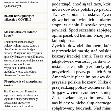
gospodarczej świata i Stanów
poderżnąć, choć są też tacy, któ
Zjednoczonych
mówi dowódca polskiego patrolu
Twarzy kapitana Jarosława Żywi
Dr. Jeff Barke przerywa
głowę hełmu i wielkich okularó
milczenie o COVID19
stopni w cieniu śluzówka rozgrz
powieki. Spod szczelnie zapięte
Kto zmasakrował ludność
opina pasek od hełmu. Niżej jes
Buczy?
kuloodporna.
Różni niezależni analitycy
Żywicki dowodzi plutonem, który
wskazywali na rażące dziury i
niespójności w dominującej
w przyszłości ma się stać polsk
narracji. Wszystkie siły rosyjskie
koszary irackiej armii. Teraz st
opuściły Bucza w środę 30 marca,
zauważa Lauria, powołując się na
jakąkolwiek wartość, już dawno 
zgodę wszystkich stron:
instalacje, z podłogi zniknęły p
rosyjskich i ukraińskich
przywiezieni przez polskich żołn
urzędników oraz zachodnich
obserwatorów mediów.
Amerykanie płacą im po dwa dol
przyszłe polskie koszary. Kilka 
Ubezpieczenie od szczepień na
kowida
przejeżdżają polscy żołnierze, 
Tak Ministerstwo Finansów
Stojący w cieniu żołnierze z ni
wycenia szkody w zdrowiu -
Zastanawiam się, co im powiedzie
wynikłe z eksperymentalnego
nas bijący w niebo słup czarneg
szczepienia przeciwko
nieistniejącemu kowidowi.
splądrowany budynek. Nad miast