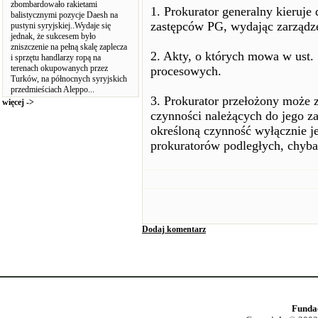
zbombardowało rakietami
1. Prokurator generalny kieruje 
balistycznymi pozycje Daesh na
zastępców PG, wydając zarządze
pustyni syryjskiej..Wydaje się
jednak, że sukcesem było
zniszczenie na pełną skalę zaplecza
2. Akty, o których mowa w ust. 
i sprzętu handlarzy ropą na
terenach okupowanych przez
procesowych.
Turków, na północnych syryjskich
przedmieściach Aleppo...
3. Prokurator przełożony może
więcej ->
czynności należących do jego za
określoną czynność wyłącznie j
prokuratorów podległych, chyba
Dodaj komentarz
Funda