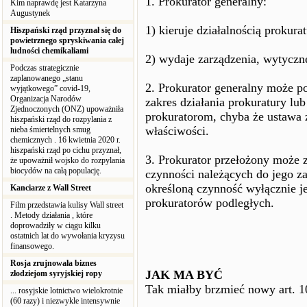
1. Prokurator generalny:
Kim naprawdę jest Katarzyna
Augustynek
1) kieruje działalnością prokur
Hiszpański rząd przyznał się do
powietrznego spryskiwania całej
ludności chemikaliami
2) wydaje zarządzenia, wytyczne
Podczas strategicznie
zaplanowanego „stanu
2. Prokurator generalny może 
wyjątkowego” covid-19,
Organizacja Narodów
zakres działania prokuratury l
Zjednoczonych (ONZ) upoważniła
prokuratorom, chyba że ustawa 
hiszpański rząd do rozpylania z
właściwości.
nieba śmiertelnych smug
chemicznych . 16 kwietnia 2020 r.
hiszpański rząd po cichu przyznał,
3. Prokurator przełożony może 
że upoważnił wojsko do rozpylania
biocydów na całą populację.
czynności należących do jego za
określoną czynność wyłącznie j
Kanciarze z Wall Street
prokuratorów podległych.
Film przedstawia kulisy Wall street
. Metody działania , które
doprowadziły w ciągu kilku
ostatnich lat do wywołania kryzysu
finansowego.
Rosja zrujnowała biznes
JAK MA BYĆ
złodziejom syryjskiej ropy
Tak miałby brzmieć nowy art. 1
... rosyjskie lotnictwo wielokrotnie
(60 razy) i niezwykle intensywnie