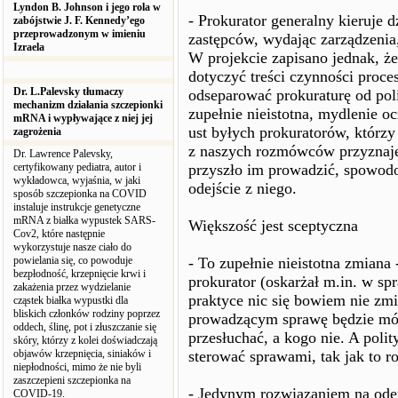
Lyndon B. Johnson i jego rola w
- Prokurator generalny kieruje d
zabójstwie J. F. Kennedy’ego
przeprowadzonym w imieniu
zastępców, wydając zarządzenia,
Izraela
W projekcie zapisano jednak, że
dotyczyć treści czynności proc
Dr. L.Palevsky tłumaczy
odseparować prokuraturę od poli
mechanizm działania szczepionki
zupełnie nieistotna, mydlenie oc
mRNA i wypływające z niej jej
ust byłych prokuratorów, którz
zagrożenia
z naszych rozmówców przyznaje,
Dr. Lawrence Palevsky,
certyfikowany pediatra, autor i
przyszło im prowadzić, spowod
wykładowca, wyjaśnia, w jaki
odejście z niego.
sposób szczepionka na COVID
instaluje instrukcje genetyczne
mRNA z białka wypustek SARS-
Większość jest sceptyczna
Cov2, które następnie
wykorzystuje nasze ciało do
powielania się, co powoduje
- To zupełnie nieistotna zmiana
bezpłodność, krzepnięcie krwi i
prokurator (oskarżał m.in. w s
zakażenia przez wydzielanie
praktyce nic się bowiem nie zm
cząstek białka wypustki dla
bliskich członków rodziny poprzez
prowadzącym sprawę będzie móg
oddech, ślinę, pot i złuszczanie się
przesłuchać, a kogo nie. A polity
skóry, którzy z kolei doświadczają
objawów krzepnięcia, siniaków i
sterować sprawami, tak jak to ro
niepłodności, mimo że nie byli
zaszczepieni szczepionka na
- Jedynym rozwiązaniem na oder
COVID-19.