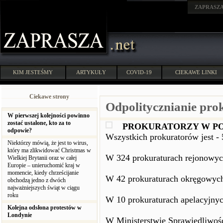
ZAPRASZ
KIM JESTEŚMY
ARTYKUŁY
COVID-19
CIEKAWE LINKI
Ciekawe strony
Odpolitycznianie pro
W pierwszej kolejności powinno
zostać ustalone, kto za to
PROKURATORZY W P
odpowie?
Wszystkich prokuratorów jest - 
Niektórzy mówią, że jest to wirus,
który ma zlikwidować Christmas w
W 324 prokuraturach rejonowyc
Wielkiej Brytanii oraz w całej
Europie – unieruchomić kraj w
momencie, kiedy chrześcijanie
W 42 prokuraturach okręgowych
obchodzą jedno z dwóch
najważniejszych świąt w ciągu
roku
W 10 prokuraturach apelacyjnyc
Kolejna odsłona protestów w
Londynie
W Ministerstwie Sprawiedliwośc