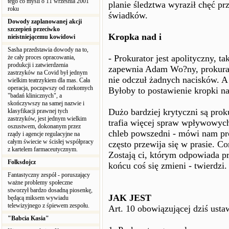
tego co myśli o 11 września 2001
planie śledztwa wyraził chęć pr
roku
świadków.
Dowody zaplanowanej akcji
szczepień przeciwko
Kropka nad i
nieistniejącemu kowidowi
Sasha przedstawia dowody na to,
- Prokurator jest apolityczny, ta
że cały proces opracowania,
produkcji i zatwierdzenia
zapewnia Adam Wo?ny, prokurat
zastrzyków na Covid był jednym
nie odczuł żadnych nacisków. A
wielkim teatrzykiem dla mas. Cała
operacja, począwszy od rzekomych
Byłoby to postawienie kropki na
"badań klinicznych", a
skończywszy na samej nazwie i
Dużo bardziej krytyczni są pro
klasyfikacji prawnej tych
zastrzyków, jest jednym wielkim
trafia więcej spraw wpływowych 
oszustwem, dokonanym przez
chleb powszedni - mówi nam pro
rządy i agencje regulacyjne na
całym świecie w ścisłej współpracy
często przewija się w prasie. C
z kartelem farmaceutycznym.
Zostają ci, którym odpowiada pr
Folksdojcz
końcu coś się zmieni - twierdzi.
Fantastyczny zespół - poruszający
ważne problemy społeczne
stworzył bardzo dosadną piosenkę,
JAK JEST
będącą miksem wywiadu
telewizyjnego z śpiewem zespołu.
Art. 10 obowiązującej dziś usta
"Babcia Kasia"