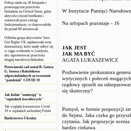
Policja starła się 28 listopada z
protestującymi przeciwko
W Instytucie Pamięci Narodowej
blokadom na Oxford Street, gdzie
aktywiści rzucali butelkami i
szarżowali przez szeregi
Na urlopach pozostaje - 16
funkcjonariuszy, co doprowadziło
do ponad 60 aresztowań.
Oddolna grupa aktywistów Save
Our Rights UK zaplanowała serię
demonstracji, które miały odbyć się
JAK JEST
w ciągu weekendu w Londynie,
JAK MA BYĆ
aby zaprotestować przeciwko
AGATA ŁUKASZEWICZ
drugiej narodowej blokadzie.
Peruwianski sad uznal B. Gatesa
G. Sorosa i Rokefelerow
Pozbawienie prokuratora gener
odpowiedzialnych za tworzenie
wytycznych i poleceń mogących
"pandemii" COVID 19
rządowy sposób na odseparowani
się skuteczny?
Jak ludzie "umierają" w
"szpitalach kowidowych"
Tak wygląda koronawirus Covid
Pomysł, w formie propozycji zmi
19 w szpitalach zachodniej Polski
do Sejmu. Jaka czeka go przysz
Bankructwo Ukrainy
czytania. Jak propozycje ocenia
bardzo ciekawa.