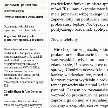
rozdzielenie funkcji ministra sp
"patriotyzm" po 1989 roku
mówi "Rz" inny eksprokurator W
komentarz zbędny
mają już nawet wizję takiego u
Przemoc seksualna wobec dzieci
zapewniłoby mu polityczną nie
prokuratury będzie PG, będący 
Organizacje pedofilskie na
politycznego rozdania), apolity
najwyższych szczeblach władzy
W grudniu 60 kolejnych
Nocne telefony
sportowców upadło, a 40 zmarło
- Nie chcę pluć w gniazdo, z k
Mniej więcej tak samo jak w
październiku i listopadzie, kiedy
prokuraturze kilkanaście lat - 
trend osiągnął szczyt. Na dzień 28
warszawskich byłych prokurato
grudnia 2020 r., z powodu
eksperymentalnych strzałów z
zdarzało się, iż nawet w nocy od
powodu zatrucia COVID EUA,
sprawę. Chodziło oczywiście o w
395 sportowców doznało
karierę w adwokaturze, mówi o
zatrzymania akcji serca i innych
poważnych problemów
kierownictwem wydziału a proku
zdrowotnych. Spośród nich zginęło
temat prowadzenia niemal każde
232
paranoi. Czasem np. zastanawia
Charlie Sheen & Alex Jones on
wezwać do prokuratury na przes
9/11
zaprosić go do niej w specjalne
Znany aktor Hollywood aktor
Kolejny z eksprokuratorów wsp
zebrał się na odwagę powiedzenia