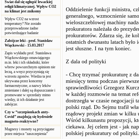
Świat dał się ogłupić lewackiej
religii klimatycznej. Wpływ CO2
Oddzielenie funkcji ministra, cz
na klimat jest znikomy
generalnego, wzmocnienie samor
Wpływ CO2 na wzrost
wieloszczeblowej machiny nadzo
temperatury? Nie zostało
prokuratora należała do prezyde
przeprowadzone żadne
potwierdzające badanie
prokuratorów. Zdarza się, że ko
Zabójcze leki - prof. Stanisław
ostatnich dwunastu latach było 
Wiąckowski - 15.03.2017
jest słuszne. I na tym koniec.
Zapis wykładu prof. Stanisława
Wiąckowskiego omawiającego
Z dala od polityki
m.in. leki i ich składniki, które
wbrew powszechnym opiniom nie
leczą, a wręcz przyczyniają się
- Chcę trzymać prokuraturę z dal
wzrostu zgonów. Wiedza ta jest
miesięcy temu podczas pierwsze
ukrywana przez koncerny
farmaceutyczne, a nazwy leków
sprawiedliwości Grzegorz Kurcz
zmieniane i dalej są dopuszczanie i
w każdej rozmowie na temat ref
promowane w sprzedaży mimo
wiedzy, iż ich działanie jest
dostrzegła w czasie negocjacji 
zabójcze.
polski rząd. Do Sejmu trafił wł
Czy w “szczepionkach anty-
rządowy projekt zmian w kilku 
Covid” znajdują się hydrożele
Wśród kilkunastu propozycji, któ
magneto-reaktywne?
ciekawa. Jej celem jest - jak n
Magnesy i monety są przyciągane
polskiej prokuratury od polityki.
przez miejsca “zaszczepienia”