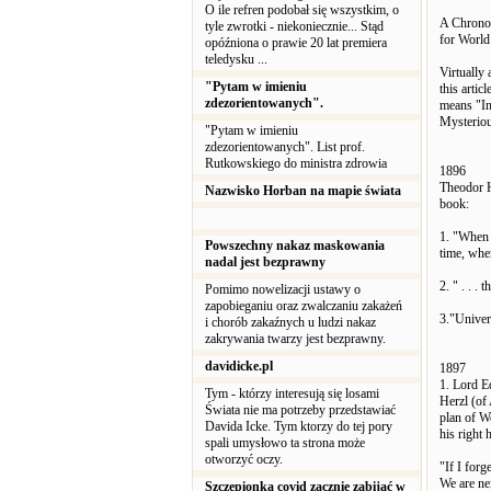
O ile refren podobał się wszystkim, o
A Chronol
tyle zwrotki - niekoniecznie... Stąd
for Worl
opóźniona o prawie 20 lat premiera
teledysku ...
Virtually 
"Pytam w imieniu
this artic
zdezorientowanych".
means "I
Mysteriou
"Pytam w imieniu
zdezorientowanych". List prof.
Rutkowskiego do ministra zdrowia
1896
Theodor H
Nazwisko Horban na mapie świata
book:
1. "When w
Powszechny nakaz maskowania
time, when
nadal jest bezprawny
2. " . . .
Pomimo nowelizacji ustawy o
zapobieganiu oraz zwalczaniu zakażeń
3."Univers
i chorób zakaźnych u ludzi nakaz
zakrywania twarzy jest bezprawny.
davidicke.pl
1897
1. Lord E
Tym - którzy interesują się losami
Herzl (of 
Świata nie ma potrzeby przedstawiać
plan of W
Davida Icke. Tym ktorzy do tej pory
his right 
spali umysłowo ta strona może
otworzyć oczy.
"If I forg
We are ne
Szczepionka covid zacznie zabijać w