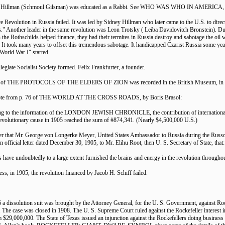
y Hillman (Schmoul Gilsman) was educated as a Rabbi. See WHO WAS WHO IN AMERICA, Vo
ve Revolution in Russia failed. It was led by Sidney Hillman who later came to the U.S. to dire
s." Another leader in the same revolution was Leon Trotsky ( Leiba Davidovitch Bronstein). Du
 the Rothschilds helped finance, they had their termites in Russia destroy and sabotage the oil 
s. It took many years to offset this tremendous sabotage. It handicapped Czarist Russia some yea
World War I" started.
llegiate Socialist Society formed. Felix Frankfurter, a founder.
y of THE PROTOCOLS OF THE ELDERS OF ZION was recorded in the British Museum, in
ote from p. 76 of THE WORLD AT THE CROSS ROADS, by Boris Brasol:
g to the information of the LONDON JEWISH CHRONICLE, the contribution of international
evolutionary cause in 1905 reached the sum of #874,341. (Nearly $4,500,000 U.S.)
 that Mr. George von Longerke Meyer, United States Ambassador to Russia during the Russ
an official letter dated December 30, 1905, to Mr. Elihu Root, then U. S. Secretary of State, that:
 have undoubtedly to a large extent furnished the brains and energy in the revolution througho
ss, in 1905, the revolution financed by Jacob H. Schiff failed.
6 a dissolution suit was brought by the Attorney General, for the U. S. Government, against Roc
The case was closed in 1908. The U. S. Supreme Court ruled against the Rockefeller interest
 $29,000,000. The State of Texas issued an injunction against the Rockefellers doing business in