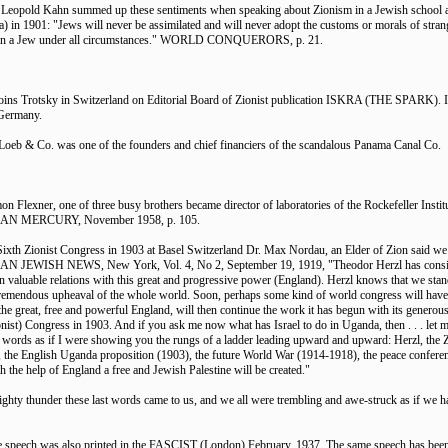
 Leopold Kahn summed up these sentiments when speaking about Zionism in a Jewish school 
va) in 1901: "Jews will never be assimilated and will never adopt the customs or morals of stra
ain a Jew under all circumstances." WORLD CONQUERORS, p. 21.
joins Trotsky in Switzerland on Editorial Board of Zionist publication ISKRA (THE SPARK). It
Germany.
Loeb & Co. was one of the founders and chief financiers of the scandalous Panama Canal Co.
on Flexner, one of three busy brothers became director of laboratories of the Rockefeller Instit
N MERCURY, November 1958, p. 105.
 Sixth Zionist Congress in 1903 at Basel Switzerland Dr. Max Nordau, an Elder of Zion said we
 JEWISH NEWS, New York, Vol. 4, No 2, September 19, 1919, "Theodor Herzl has conside
in valuable relations with this great and progressive power (England). Herzl knows that we stan
tremendous upheaval of the whole world. Soon, perhaps some kind of world congress will have 
he great, free and powerful England, will then continue the work it has begun with its generous 
nist) Congress in 1903. And if you ask me now what has Israel to do in Uganda, then . . . let m
 words as if I were showing you the rungs of a ladder leading upward and upward: Herzl, the Z
 the English Uganda proposition (1903), the future World War (1914-1918), the peace confer
 the help of England a free and Jewish Palestine will be created."
ighty thunder these last words came to us, and we all were trembling and awe-struck as if we h
 speech was also printed in the FASCIST (London) February, 1937. The same speech has been