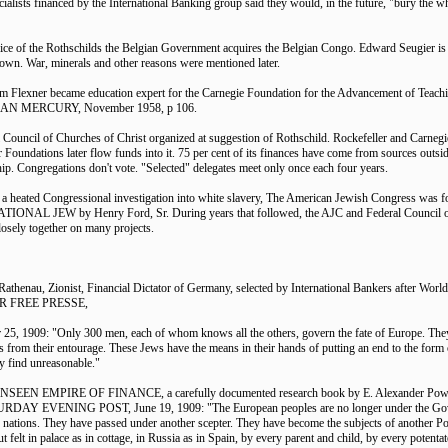
ialists financed by the International Banking group said they would, in the future, "bury the wh
ice of the Rothschilds the Belgian Government acquires the Belgian Congo. Edward Seugier is 
town. War, minerals and other reasons were mentioned later.
m Flexner became education expert for the Carnegie Foundation for the Advancement of Teach
N MERCURY, November 1958, p 106.
l Council of Churches of Christ organized at suggestion of Rothschild. Rockefeller and Carnegie
ir Foundations later flow funds into it. 75 per cent of its finances have come from sources outsid
p. Congregations don't vote. "Selected" delegates meet only once each four years.
 a heated Congressional investigation into white slavery, The American Jewish Congress was f
IONAL JEW by Henry Ford, Sr. During years that followed, the AJC and Federal Council 
losely together on many projects.
 Rathenau, Zionist, Financial Dictator of Germany, selected by International Bankers after Wor
R FREE PRESSE,
25, 1909: "Only 300 men, each of whom knows all the others, govern the fate of Europe. They 
s from their entourage. These Jews have the means in their hands of putting an end to the form 
y find unreasonable."
NSEEN EMPIRE OF FINANCE, a carefully documented research book by E. Alexander Powell
RDAY EVENING POST, June 19, 1909: "The European peoples are no longer under the Go
e nations. They have passed under another scepter. They have become the subjects of another 
t felt in palace as in cottage, in Russia as in Spain, by every parent and child, by every potenta