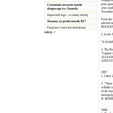
William 
prior que
Ceremonia otwarcia tunelu
who condu
drogowego św. Gotarda
November
Zapowiedź tego - co mamy dzisiaj
From the 
Skazany za pestki moreli, B17
advised a
ROCKEFE
Faszyzm w barwach demokracji
więcej ->
2. In th
"It (Schi
3. The R
"Capture 
ALLIANC
AND OTHE
1907
1. Labor Z
2. "There
wilfully 
of the rui
monopoly
H. BOMB,
1908