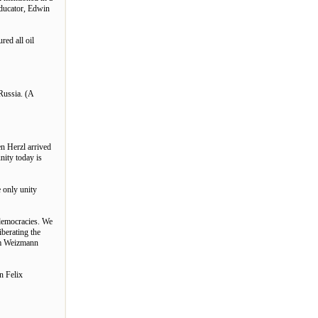
ucator, Edwin
red all oil
Russia. (A
n Herzl arrived
nity today is
 only unity
 democracies. We
iberating the
aim Weizmann
n Felix