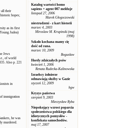
Katalog wartości homo
sapiens + agent 007 melduje
all their
listopad 27, 2006
 historic hopes;
Marek Głogoczowski
niestrudzeni - z kart historii
marzec 4, 2003
ty as its first
Miroslaw M. Krupinski (maj
 (Young Judea)
1998)
Szkoło kochana mamy cię
dość od rana.
marzec 10, 2009
The Jews
Bogusław
i.e., of world
Hordy zdziczałych psów
5. Also p. 221
kwiecień 1, 2006
Renata Rudecka-Kalinowska
Izraelscy żołnierze
odmawiają służby w Gazie
styczeń 12, 2009
ionists in
hgw
Kryzys państwa
 of immigration
sierpień 9, 2003
Mieczysław Ryba
Niepokojący wzrost poparcia
społeczeństwa polskiego dla
idiotycznych pomysłów -
 Bankers, he was
konfiskata samochodów.
sly murdered.
maj 17, 2007