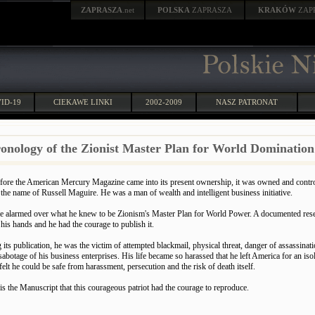
ZAPRASZA
.net
POLSKA
ZAPRASZA
KRAKÓW
ZAP
ID-19
CIEKAWE LINKI
2002-2009
NASZ PATRONAT
onology of the Zionist Master Plan for World Domination
fore the American Mercury Magazine came into its present ownership, it was owned and contro
 the name of Russell Maguire. He was a man of wealth and intelligent business initiative.
 alarmed over what he knew to be Zionism's Master Plan for World Power. A documented res
his hands and he had the courage to publish it.
its publication, he was the victim of attempted blackmail, physical threat, danger of assassinat
abotage of his business enterprises. His life became so harassed that he left America for an is
elt he could be safe from harassment, persecution and the risk of death itself.
is the Manuscript that this courageous patriot had the courage to reproduce.