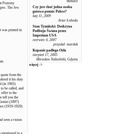
tłumacz
at Pozrony
Czy jest choć jedna osoba
ngers. The Jew
gotowa pomóc Polsce?
luty 11, 2009
Artur Łoboda
Stan Tymiński: Dotkryna
 was printed in
Podboju Świata przez
Imperium USA
czerwiec 4, 2007
przysłał: marduk
Kopanie padłego Orła
sierpień 17, 2005
Mirosław Naleziński, Gdynia
ute.
więcej ->
 quote from the
red it his duty
d (in 1903)
to be called, and
offer to the
e tell you the
ionist (1897)
ence (1919-1920)
ad seen a vision
 mentioned in a