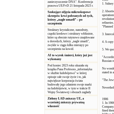
zanieczyszczenie DNA". Konferencja
1. Sidne
prasowa UE/FvD 21 listopada 2023 r.
2. Aborti
Szokujące zdjęcia mikroskopowe
operation
skrzepów krwi pobranych od tych,
revolution
którzy „nagle umarli” – po
refinerie
szczepieniu
"Planned 
Struktury krystaliczne, nanodruty,
cząstki kredowe i struktury włókniste,
3. Interco
które są obecnie rutynowo znajdowane
u dorosłych, którzy „nagle zmarli”,
4. A cop
zwykle w ciągu kilku miesięcy po
szczepieniu na kowid.
5. We qu
AI to wyrok śmierci, który już jest
"Accordin
wykonany
Russian r
Pod koniec 2023 roku ukazała się
No wonder
książka Pana Profesora „informatyka
stated in 
w służbie ludobójstwa” w której
opisuje całe swoje życie i to, jak
"The Jews
największe korporacja świata
budowały jego zdaniem swoje marki
Neverthele
na ludobójstwie, w tym w trakcie II
Wojny Światowej i obozach zagłady
Zielony ŁAD zniszczy UE, a
1906
wcześniej zniszczy prywatną
1. In 190
własność
Company. 
fined them