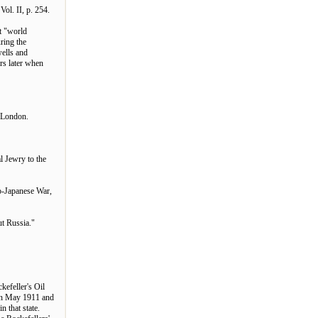
l. II, p. 254.
ct "world
ring the
wells and
rs later when
 London.
 Jewry to the
o-Japanese War,
ut Russia."
kefeller's Oil
 in May 1911 and
 that state.