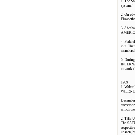
1. The Soc
system."
2. On adv
Elizabeth
3. Abraha
AMERICA
4. Federa
in it. The
membershi
5. During
INTERNAT
to work c
1909
1. Walter
WIERNE
December 
successor
which the
2. THE U
The SATU
respectiv
unseen, bu