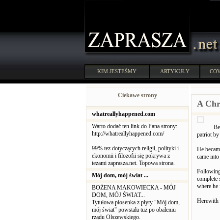
KIM JESTEŚMY
ARTYKUŁY
COV
Ciekawe strony
A Chr
whatreallyhappened.com
Warto dodać ten link do Pana strony:
Be
http://whatreallyhappened.com/
patriot by
99% tez dotyczących religii, polityki i
He became
ekonomii i filozofii się pokrywa z
came into 
tezami zaprasza.net. Topowa strona.
Following 
Mój dom, mój świat ...
complete s
where he f
BOŻENA MAKOWIECKA - MÓJ
DOM, MÓJ ŚWIAT...
Herewith 
Tytułowa piosenka z płyty "Mój dom,
mój świat" powstała tuż po obaleniu
rządu Olszewskiego.