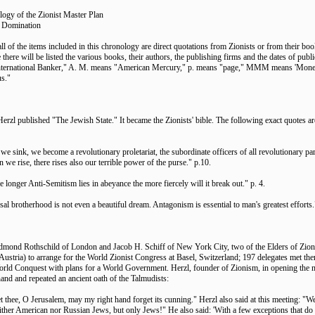
ogy of the Zionist Master Plan
d Domination
all of the items included in this chronology are direct quotations from Zionists or from their boo
le there will be listed the various books, their authors, the publishing firms and the dates of publi
nternational Banker," A. M. means "American Mercury," p. means "page," MMM means 'Mon
s."
erzl published "The Jewish State." It became the Zionists' bible. The following exact quotes ar
e sink, we become a revolutionary proletariat, the subordinate officers of all revolutionary par
 we rise, there rises also our terrible power of the purse." p.10.
 the longer Anti-Semitism lies in abeyance the more fiercely will it break out." p. 4.
al brotherhood is not even a beautiful dream. Antagonism is essential to man's greatest efforts.
dmond Rothschild of London and Jacob H. Schiff of New York City, two of the Elders of Zion
Austria) to arrange for the World Zionist Congress at Basel, Switzerland; 197 delegates met ther
orld Conquest with plans for a World Government. Herzl, founder of Zionism, in opening the m
hand and repeated an ancient oath of the Talmudists:
et thee, O Jerusalem, may my right hand forget its cunning." Herzl also said at this meeting: "We
ither American nor Russian Jews, but only Jews!" He also said: 'With a few exceptions that do no