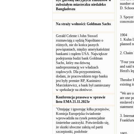
być garstką fikcyjnych Hindusów w
number o
zubożałym miasteczku niedaleko
D. Schoon
Bangladeszu
3. Speyer
concessio
Na straży wolności: Goldman Sachs
1904
Gerald Celente i John Stossel
1. Kuhn L
rozmawiają z sędzią Napolitano o
planned re
różnych, nie do końca jasnych
powiązaniach, między amerykańskimi
2. Chaim
bankami i rządem USA. Największe
podejrzenia budzi bank Goldman
"Four yea
Sachs, który ma dziwną
and said t
nadreprezentację we władzach
Herzl's le
rządowych. Dla przypomnienia,
dodam, że pracownikiem tego banku
Theodor H
jest były premier RP, Kazimierz
existing 
Marcinkiewicz, a bank był zamieszany
w spekulacje na złotówce.
"We are o
Konferencja prasowa w sprawie
are one pe
listu EMA 21.11.2023r
enslaved 
stateme
"Omijając i ignorując kilka przepisów,
Komisja Europejska świadomie
3. Intern
wprowadziła na rynek potencjalnie
Frankfurt
śmiertelne zastrzyki. Potwierdziło się,
że skutki uboczne zależą od partii
szczepionki, podobnie
1905