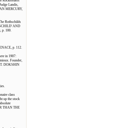
 Rockefellers'
 Judge Landis,
MERICAN MERCURY,
The Rothschilds
OTHSCHILD' AND
p. 100.
 MENACE, p. 112.
re in 1907:
remioux. Founder,
 T. DOKSHIN
ies.
onaire class
ht up the stock
 absolute
LIER THAN THE