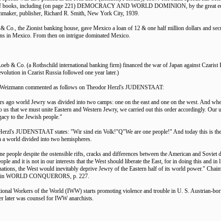
f books, including (on page 221) DEMOCRACY AND WORLD DOMINION, by the great ed
maker, publisher, Richard R. Smith, New York City, 1939.
 & Co., the Zionist banking house, gave Mexico a loan of 12 & one half million dollars and secu
ns in Mexico. From then on intrigue dominated Mexico.
oeb & Co. (a Rothschild international banking firm) financed the war of Japan against Czarist 
volution in Czarist Russia followed one year later.)
 Weizmann commented as follows on Theodor Herzl's JUDENSTAAT:
rs ago world Jewry was divided into two camps: one on the east and one on the west. And whe
o us that we must unite Eastern and Western Jewry, we carried out this order accordingly. Our u
gacy to the Jewish people."
erzl's JUDENSTAAT states: "Wir sind ein Volk!"Q"We are one people!" And today this is the
in a world divided into two hemispheres.
ne people despite the ostensible rifts, cracks and differences between the American and Soviet
ople and it is not in our interests that the West should liberate the East, for in doing this and in l
nations, the West would inevitably deprive Jewry of the Eastern half of its world power." Ch
nt in WORLD CONQUERORS, p. 227.
ational Workers of the World (IWW) starts promoting violence and trouble in U. S. Austrian-bor
er later was counsel for IWW anarchists.