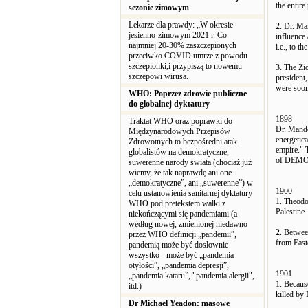
the entire
sezonie zimowym
Lekarze dla prawdy: „W okresie
2. Dr. Ma
jesienno-zimowym 2021 r. Co
influence 
najmniej 20-30% zaszczepionych
i.e., to 
przeciwko COVID umrze z powodu
szczepionki,i przypiszą to nowemu
3. The Zi
szczepowi wirusa.
president
were soo
WHO: Poprzez zdrowie publiczne
do globalnej dyktatury
1898
Traktat WHO oraz poprawki do
Dr. Mande
Międzynarodowych Przepisów
energetica
Zdrowotnych to bezpośredni atak
empire."
globalistów na demokratyczne,
of DEM
suwerenne narody świata (chociaż już
wiemy, że tak naprawdę ani one
„demokratyczne”, ani „suwerenne”) w
1900
celu ustanowienia sanitarnej dyktatury
1. Theodor
WHO pod pretekstem walki z
Palestine
niekończącymi się pandemiami (a
według nowej, zmienionej niedawno
2. Betwee
przez WHO definicji „pandemii”,
from East
pandemią może być dosłownie
wszystko - może być „pandemia
otyłości”, „pandemia depresji”,
1901
„pandemia kataru”, "pandemia alergii",
1. Becaus
itd.)
killed by
Dr Michael Yeadon: masowe