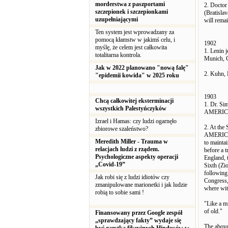
morderstwa z paszportami
2. Doctor
szczepionek i szczepionkami
(Bratisla
uzupełniającymi
will rem
Ten system jest wprowadzany za
pomocą kłamstw w jakimś celu, i
1902
myślę, że celem jest całkowita
1. Lenin 
totalitarna kontrola.
Munich, 
Jak w 2022 planowano "nową falę"
2. Kuhn, 
"epidemii kowida" w 2025 roku
1903
Chcą całkowitej eksterminacji
1. Dr. Sim
wszystkich Palestyńczyków
AMERICA
Izrael i Hamas: czy ludzi ogarnęło
2. At the
zbiorowe szaleństwo?
AMERICAN
Meredith Miller - Trauma w
to mainta
relacjach ludzi z rządem.
before a 
Psychologiczne aspekty operacji
England, t
„Covid-19”
Sixth (Zio
following
Jak robi się z ludzi idiotów czy
Congress,
zmanipulowane marionetki i jak ludzie
where with
robią to sobie sami !
"Like a m
of old."
Finansowany przez Google zespół
„sprawdzający fakty” wydaje się
The above