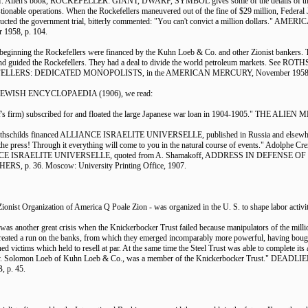
H. Allen's book, ROCKEFELLER: GIANT, DWARF, SYMBOL gives some of the details of the
stionable operations. When the Rockefellers maneuvered out of the fine of $29 million, Federal
cted the government trial, bitterly commented: "You can't convict a million dollars." A
 1958, p. 104.
beginning the Rockefellers were financed by the Kuhn Loeb & Co. and other Zionist bankers. 
nd guided the Rockefellers. They had a deal to divide the world petroleum markets. See R
LLERS: DEDICATED MONOPOLISTS, in the AMERICAN MERCURY, November 1958, 
e JEWISH ENCYCLOPAEDIA (1906), we read:
ff's firm) subscribed for and floated the large Japanese war loan in 1904-1905." THE ALIEN
othschilds financed ALLIANCE ISRAELITE UNIVERSELLE, published in Russia and elsewhe
the press! Through it everything will come to you in the natural course of events." Adolphe C
E ISRAELITE UNIVERSELLE, quoted from A. Shamakoff, ADDRESS IN DEFENSE OF
RS, p. 36. Moscow: University Printing Office, 1907.
ionist Organization of America Q Poale Zion - was organized in the U. S. to shape labor activit
 was another great crisis when the Knickerbocker Trust failed because manipulators of the milli
created a run on the banks, from which they emerged incomparably more powerful, having boug
ned victims which held to resell at par. At the same time the Steel Trust was able to complete its
. Solomon Loeb of Kuhn Loeb & Co., was a member of the Knickerbocker Trust." DEAD
 p. 45.