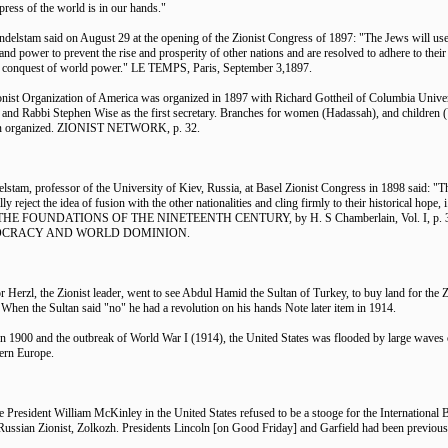
 press of the world is in our hands."
ndelstam said on August 29 at the opening of the Zionist Congress of 1897: "The Jews will use 
and power to prevent the rise and prosperity of other nations and are resolved to adhere to their
the conquest of world power." LE TEMPS, Paris, September 3,1897.
onist Organization of America was organized in 1897 with Richard Gottheil of Columbia Universi
, and Rabbi Stephen Wise as the first secretary. Branches for women (Hadassah), and children
n organized. ZIONIST NETWORK, p. 32.
lstam, professor of the University of Kiev, Russia, at Basel Zionist Congress in 1898 said: "
lly reject the idea of fusion with the other nationalities and cling firmly to their historical hope, 
 THE FOUNDATIONS OF THE NINETEENTH CENTURY, by H. S Chamberlain, Vol. I, p. 33
OCRACY AND WORLD DOMINION.
 Herzl, the Zionist leader, went to see Abdul Hamid the Sultan of Turkey, to buy land for the Z
. When the Sultan said "no" he had a revolution on his hands Note later item in 1914.
n 1900 and the outbreak of World War I (1914), the United States was flooded by large waves
ern Europe.
e President William McKinley in the United States refused to be a stooge for the International
 Russian Zionist, Zolkozh. Presidents Lincoln [on Good Friday] and Garfield had been previou