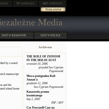
RASZA
TV
ZAPRASZA
ART
ZAPRASZA
Dodaj artykuł
DZIŚ W KRAKOWIE
DZIŚ W POLSCE
Archiwum
THE ROLE OF ZIONISM
IN THE HOLOCAUST
lled by a noted
wrzesień 10, 2006
przysłał Iwo Cyprian
Pogonowski
earch manuscript
Mowa pożegnalna Kofi
Annan’a
grudzień 12, 2006
ion and the
Iwo Cyprian Pogonowski
olated island home
Katastrofa promu
kosmicznego
luty 2, 2003
PAP / AFP
Czy Przyszedł Czas na