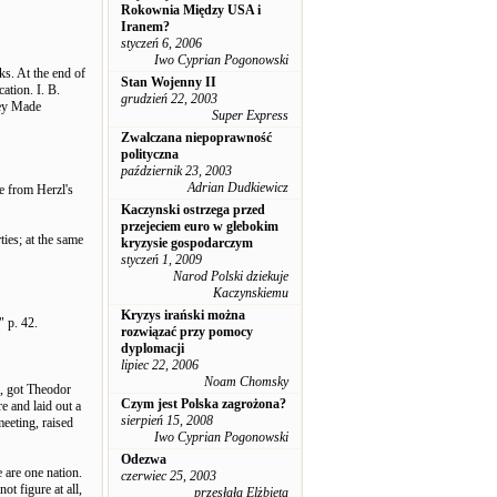
Rokownia Między USA i
Iranem?
styczeń 6, 2006
Iwo Cyprian Pogonowski
ks. At the end of
Stan Wojenny II
cation. I. B.
grudzień 22, 2003
ey Made
Super Express
Zwalczana niepoprawność
polityczna
październik 23, 2003
Adrian Dudkiewicz
e from Herzl's
Kaczynski ostrzega przed
przejeciem euro w glebokim
ties; at the same
kryzysie gospodarczym
styczeń 1, 2009
Narod Polski dziekuje
Kaczynskiemu
Kryzys irański można
" p. 42.
rozwiązać przy pomocy
dyplomacji
lipiec 22, 2006
Noam Chomsky
, got Theodor
Czym jest Polska zagrożona?
e and laid out a
sierpień 15, 2008
eeting, raised
Iwo Cyprian Pogonowski
Odezwa
 are one nation.
czerwiec 25, 2003
t figure at all,
przesłała Elżbieta