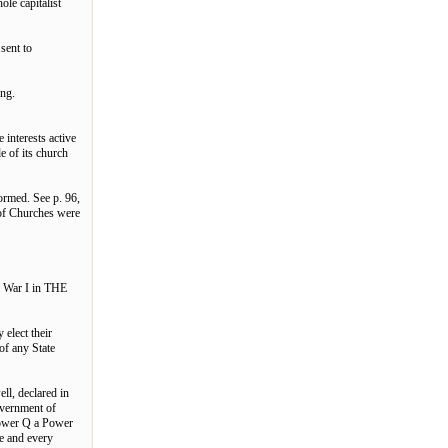
ole capitalist
sent to
ing.
 interests active
e of its church
ormed. See p. 96,
of Churches were
ld War I in THE
elect their
of any State
, declared in
vernment of
Power Q a Power
te and every