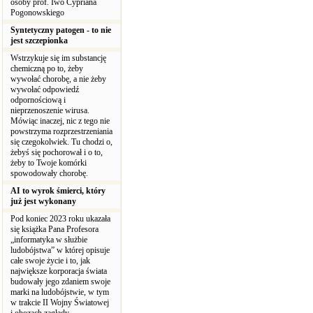
osoby prof. Iwo Cypriana
Pogonowskiego
Syntetyczny patogen - to nie
jest szczepionka
Wstrzykuje się im substancję
chemiczną po to, żeby
wywołać chorobę, a nie żeby
wywołać odpowiedź
odpornościową i
nieprzenoszenie wirusa.
Mówiąc inaczej, nic z tego nie
powstrzyma rozprzestrzeniania
się czegokolwiek. Tu chodzi o,
żebyś się pochorował i o to,
żeby to Twoje komórki
spowodowały chorobę.
AI to wyrok śmierci, który
już jest wykonany
Pod koniec 2023 roku ukazała
się książka Pana Profesora
„informatyka w służbie
ludobójstwa” w której opisuje
całe swoje życie i to, jak
największe korporacja świata
budowały jego zdaniem swoje
marki na ludobójstwie, w tym
w trakcie II Wojny Światowej