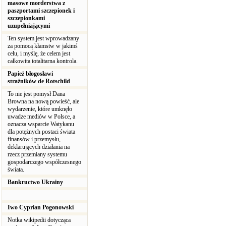
masowe morderstwa z
paszportami szczepionek i
szczepionkami
uzupełniającymi
Ten system jest wprowadzany
za pomocą kłamstw w jakimś
celu, i myślę, że celem jest
całkowita totalitarna kontrola.
Papież błogosławi
strażników de Rotschild
To nie jest pomysł Dana
Browna na nową powieść, ale
wydarzenie, które umknęło
uwadze mediów w Polsce, a
oznacza wsparcie Watykanu
dla potężnych postaci świata
finansów i przemysłu,
deklarujących działania na
rzecz przemiany systemu
gospodarczego współczesnego
świata.
Bankructwo Ukrainy
Iwo Cyprian Pogonowski
Notka wikipedii dotycząca