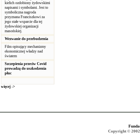
kielich ozdobiony żydowskimi
napisami i symbolami. Jest to
symboliczna nagroda
przyznana Franciszkowi za
jego stałe wsparcie dla tej
żydowskiej organizacji
masońskiej.
Wezwanie do przebudzenia
Film opisujący mechanizmy
ekonomicznej władzy nad
światem
Szczepienia przeciw Covid
prowadzą do uszkodzenia
płuc
więcej ->
Funda
Copyright © 2002