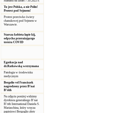
Hamasu na Izrael 7.10.2023 r.
Tu jest Polska, a nie Polin!
Protest pod Sejmem!
Protest przeciwko świecy
chanukowej pod Sejmem w
Warszawie.
Starsza kobieta łapie kij,
odpycha przerażającego
testera COVID
Egzekucja nad
dr.Ratkowską wstrzymana
Patologia w środowisku
medycznym
Bergolio vel Franciszek
nagrodzony przez B’nai
B’rith
Na zdjęciu poniżej widzimy
dyrektora generalnego B’nai
B’rith International Daniela S.
Mariaschina, który wręcza
papieżowi Bergoglio złoty