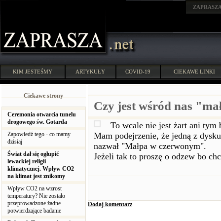
ZAPRASZ
KIM JESTEŚMY
ARTYKUŁY
COVID-19
CIEKAWE LINKI
Ciekawe strony
Czy jest wśród nas "m
Ceremonia otwarcia tunelu
drogowego św. Gotarda
To wcale nie jest żart ani tym 
Zapowiedź tego - co mamy
Mam podejrzenie, że jedną z dyskuta
dzisiaj
nazwał "Małpa w czerwonym".
Świat dał się ogłupić
Jeżeli tak to proszę o odzew bo ch
lewackiej religii
klimatycznej. Wpływ CO2
na klimat jest znikomy
Wpływ CO2 na wzrost
temperatury? Nie zostało
przeprowadzone żadne
Dodaj komentarz
potwierdzające badanie