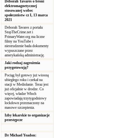
Deborah Tavares o broni
elektromagnetycznej
stosowanej wobec
społeczeństw cz I, 13 marca
2021
Deborah Tavares z portalu
StopTheCrime.net i
PrimaryWater.org ma liczne
filmy na YouTube i
niestrudzenie bada dokumenty
wypuszczane przez
amerykańską administrację.
Jaki rodzaj zagrożenia
przygotowują?
Pociąg był gotowy już wiosną
ubiegłego roku i czekał na
stacji w Mediolanie. Teraz jest
już oficjalnie w drodze. Co
więcej, władze Włoch
zapowiadają trzytygodniowy
lockdown przeznaczony na
masowe szczepienia.
Izby lekarskie to organizacje
przestępcze
Dr Michael Yeadon: