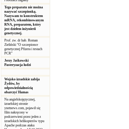
i obozach zagłady
Tego preparatu nie można
nazywać szczepionką.
Nazywam to konstruktem
mRNA, rekombinowanym
RNA, preparatem, który
jest dziełem inżynierii
genetycznej.
Prof. zw. dr hab. Roman
Zieliński “O szczepionce
genetycznej Pfizera i testach
PCR”
Jerzy Jaśkowski
Pasteryzacja ludzi
Wojsko izraelskie zabija
Żydów, by
odpowiedzialnością
obarczyć Hamas
Na angielskojęzycznej,
izraelskiej stronie
ynetnews.com, pojawił się
film nakręcony w
podczerwieni przez jeden z
izraelskich helikopterów typu
Apache podczas ataku