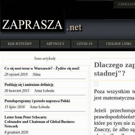
ZAPRASZ
KIM JESTEŚMY
ARTYKUŁY
COVID-19
CIEKAWE LINKI
Inne artykuły
Dlaczego zap
Co się nosi teraz w Warszawie? - Żydów się nosi!
stadnej"?
29 styczeń 2019
Alina
Poddaję się i zmieniam definicję
Poza wszystkim te
30 kwiecień 2015
Artur Łoboda
jest matematyczna
Pseudoprogramy i pseudo naprawa Polski
15 lipiec 2016
Artur Łoboda
Jeżeli przechoru
prawdopodobieńst
Letter from Peter Schwartz
Cofounder and Chairman of Global Business
które po tym nie 
Network
Znaczy, że albo s
8 grudzień 2020