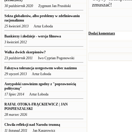
(03.08.2011)
zmuszać!
30 październik 2020
Zygmunt Jan Prusiński
Sekta globalistów, albo problemy w zdefiniowaniu
racjonalizmu
25 kwiecień 2013
Artur Łoboda
Dodaj komentarz
Bankierzy i złodzieje - wersja filmowa
3 kwiecień 2012
Walka dwóch skorpionów?
23 październik 2011
Iwo Cyprian Pogonowski
Fałszywa tolerancja ustępstwem wobec nazizmu
29 styczeń 2013
Artur Łoboda
Antypolski szowinizm zgodny z "poprawnością
polityczną"
17 lipiec 2014
Artur Łoboda
RAFAŁ OTOKA-FRĄCKIEWICZ | JAN
POSPIESZALSKI
28 marzec 2026
Chwila refleksji nad Narodu trumną
11 listopad 2011
Jan Kasprowicz