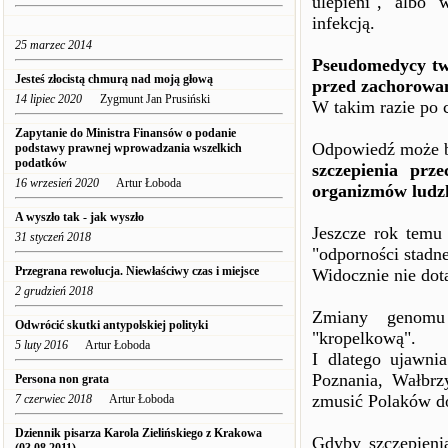
ulepieni", albo 
infekcją.
25 marzec 2014
Pseudomedycy twi
Jesteś złocistą chmurą nad moją głową
przed zachorowa
14 lipiec 2020
Zygmunt Jan Prusiński
W takim razie po c
Zapytanie do Ministra Finansów o podanie
Odpowiedź może b
podstawy prawnej wprowadzania wszelkich
podatków
szczepienia pr
16 wrzesień 2020
Artur Łoboda
organizmów ludzk
A wyszło tak - jak wyszło
Jeszcze rok temu 
31 styczeń 2018
"odporności stadne
Przegrana rewolucja. Niewłaściwy czas i miejsce
Widocznie nie dot
2 grudzień 2018
Zmiany genomu 
Odwrócić skutki antypolskiej polityki
"kropelkową".
5 luty 2016
Artur Łoboda
I dlatego ujawni
Poznania, Wałbrz
Persona non grata
zmusić Polaków do
7 czerwiec 2018
Artur Łoboda
Dziennik pisarza Karola Zielińskiego z Krakowa
Gdyby szczepienia