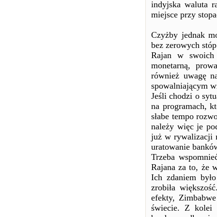
indyjska waluta r
miejsce przy stop
Czyżby jednak mo
bez zerowych stó
Rajan w swoich 
monetarną, prowa
również uwagę na
spowalniającym wz
Jeśli chodzi o syt
na programach, kt
słabe tempo rozwo
należy więc je po
już w rywalizacji 
uratowanie bank
Trzeba wspomnieć
Rajana za to, że 
Ich zdaniem było
zrobiła większość
efekty, Zimbabwe
świecie. Z kolei