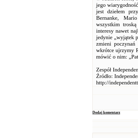
jego wiarygodność
jest dziełem prz
Bernanke, Mari
wszystkim troską
interesy nawet na
jedynie „wyjątek p
zmieni poczynań 
wkrótce ujrzymy R
mówić o nim: „Patr
Zespół Independen
Źródło: Independe
http://independent
Dodaj komentarz