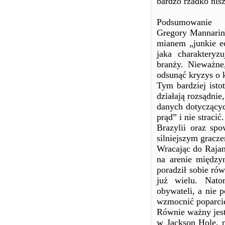
bardzo rzadko nisz
Podsumowanie
Gregory Mannarino
mianem „junkie e
jaka charakteryz
branży. Nieważne
odsunąć kryzys o k
Tym bardziej isto
działają rozsądni
danych dotyczącyc
prąd” i nie straci
Brazylii oraz spo
silniejszym grac
Wracając do Rajana
na arenie międzyn
poradził sobie ró
już wielu. Nato
obywateli, a nie 
wzmocnić poparcie
Równie ważny jest
w Jackson Hole, n