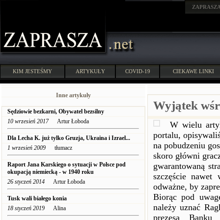
ZAPRASZ
KIM JESTEŚMY
ARTYKUŁY
COVID-19
CIEKAWE LINKI
Inne artykuły
Wyjątek wśr
Sędziowie bezkarni, Obywatel bezsilny
10 wrzesień 2017
Artur Łoboda
W wielu arty
portalu, opisywal
Dla Lecha K. już tylko Gruzja, Ukraina i Izrael...
na pobudzeniu gos
1 wrzesień 2009
tłumacz
skoro główni gracz
Raport Jana Karskiego o sytuacji w Polsce pod
gwarantowaną stra
okupacją niemiecką - w 1940 roku
szczęście nawet 
26 styczeń 2014
Artur Łoboda
odważne, by zapr
Biorąc pod uwagę
Tusk wali białego konia
należy uznać Rag
18 styczeń 2019
Alina
prezesa Banku