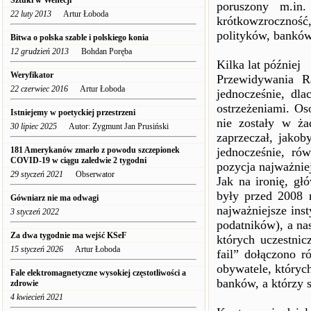
Sztuki w Wenecji
poruszony m.in.
22 luty 2013
Artur Łoboda
krótkowzrocznoś
polityków, banków
Bitwa o polska szable i polskiego konia
12 grudzień 2013
Bohdan Poręba
Kilka lat później
Weryfikator
Przewidywania R
22 czerwiec 2016
Artur Łoboda
jednocześnie, dl
ostrzeżeniami. Os
Istniejemy w poetyckiej przestrzeni
nie zostały w ża
30 lipiec 2025
Autor: Zygmunt Jan Prusiński
zaprzeczał, jako
181 Amerykanów zmarło z powodu szczepionek
jednocześnie, ró
COVID-19 w ciągu zaledwie 2 tygodni
pozycja najważnie
29 styczeń 2021
Obserwator
Jak na ironię, gł
były przed 2008 
Gówniarz nie ma odwagi
najważniejsze ins
3 styczeń 2022
podatników), a na
Za dwa tygodnie ma wejść KSeF
których uczestnic
15 styczeń 2026
Artur Łoboda
fail” dołączono r
obywatele, któryc
Fale elektromagnetyczne wysokiej częstotliwości a
banków, a którzy s
zdrowie
4 kwiecień 2021