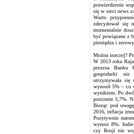
potwierdzenie wsp
się w sieci news z
Warto przypomn
zdecydował się 
momentalnie doszł
być powiązane z f
pieniądza i zerow
Można inaczej? P
W 2013 roku Rajan
prezesa Banku R
gospodarki nie 
utrzymywała się
wynosił 5% – co w
wynikiem. Po dwóc
poziomie 3,7%. Ni
Biorąc pod uwagę 
2016, inflacja zmn
Pozytywnie natom
wynosi 8%. Indie
czy Rosji nie ws