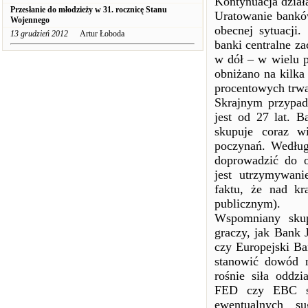
Kontynuacja dział
Przesłanie do młodzieży w 31. rocznicę Stanu
Uratowanie bankó
Wojennego
obecnej sytuacji
13 grudzień 2012
Artur Łoboda
banki centralne z
w dół – w wielu p
obniżano na kilka
procentowych trwa
Skrajnym przypad
jest od 27 lat. B
skupuje coraz w
poczynań. Według 
doprowadzić do o
jest utrzymywani
faktu, że nad kr
publicznym).
Wspomniany skup
graczy, jak Bank 
czy Europejski B
stanowić dowód n
rośnie siła oddz
FED czy EBC sp
ewentualnych su