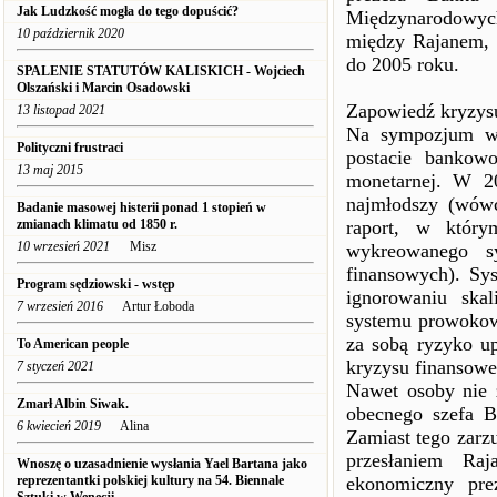
Jak Ludzkość mogła do tego dopuścić?
Międzynarodowych
10 październik 2020
między Rajanem, a
do 2005 roku.
SPALENIE STATUTÓW KALISKICH - Wojciech
Olszański i Marcin Osadowski
Zapowiedź kryzysu
13 listopad 2021
Na sympozjum w 
Polityczni frustraci
postacie bankowoś
13 maj 2015
monetarnej. W 2
najmłodszy (wówc
Badanie masowej histerii ponad 1 stopień w
zmianach klimatu od 1850 r.
raport, w który
10 wrzesień 2021
Misz
wykreowanego s
finansowych). Sy
Program sędziowski - wstęp
ignorowaniu skal
7 wrzesień 2016
Artur Łoboda
systemu prowokowa
za sobą ryzyko up
To American people
kryzysu finansowe
7 styczeń 2021
Nawet osoby nie z
Zmarł Albin Siwak.
obecnego szefa B
6 kwiecień 2019
Alina
Zamiast tego zarz
przesłaniem Ra
Wnoszę o uzasadnienie wysłania Yael Bartana jako
reprezentantki polskiej kultury na 54. Biennale
ekonomiczny pre