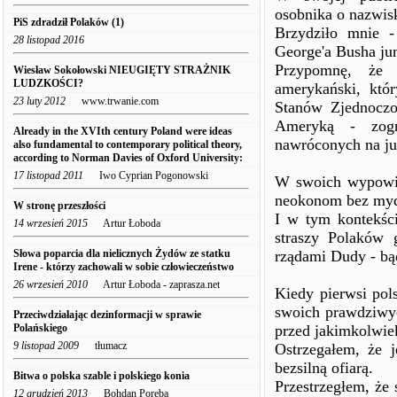
osobnika o nazwi
PiS zdradził Polaków (1)
Brzydziło mnie -
28 listopad 2016
George'a Busha jun
Przypomnę, że 
Wiesław Sokołowski NIEUGIĘTY STRAŻNIK
LUDZKOŚCI?
amerykański, któ
23 luty 2012
www.trwanie.com
Stanów Zjednocz
Ameryką - zogn
Already in the XVIth century Poland were ideas
nawróconych na ju
also fundamental to contemporary political theory,
according to Norman Davies of Oxford University:
17 listopad 2011
Iwo Cyprian Pogonowski
W swoich wypowie
neokonom bez myd
W stronę przeszłości
I w tym kontekśc
14 wrzesień 2015
Artur Łoboda
straszy Polaków
Słowa poparcia dla nielicznych Żydów ze statku
rządami Dudy - b
Irene - którzy zachowali w sobie człowieczeństwo
26 wrzesień 2010
Artur Łoboda - zaprasza.net
Kiedy pierwsi pol
swoich prawdziwy
Przeciwdziałając dezinformacji w sprawie
Polańskiego
przed jakimkolwie
9 listopad 2009
tłumacz
Ostrzegałem, że j
bezsilną ofiarą.
Bitwa o polska szable i polskiego konia
Przestrzegłem, że
12 grudzień 2013
Bohdan Poręba