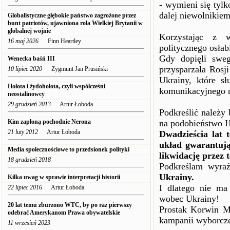
- wymieni się tylk
dalej niewolnikiem
Globalistyczne głębokie państwo zagrożone przez
bunt patriotów, ujawniona rola Wielkiej Brytanii w
globalnej wojnie
Korzystając z 
16 maj 2026
Finn Heartley
politycznego osłab
Gdy dopięli swe
Wenecka baśń III
przysparzała Rosj
10 lipiec 2020
Zygmunt Jan Prusiński
Ukrainy, które s
Hołota i żydohołota, czyli współcześni
komunikacyjnego 
neostalinowcy
29 grudzień 2013
Artur Łoboda
Podkreślić należy 
Kim zapłoną pochodnie Nerona
na podobieństwo Hi
21 luty 2012
Artur Łoboda
Dwadzieścia lat 
układ gwarantują
Media społecznościowe to przedsionek polityki
likwidację przez 
18 grudzień 2018
Podkreślam wyra
Ukrainy.
Kilka uwag w sprawie interpretacji historii
I dlatego nie ma
22 lipiec 2016
Artur Łoboda
wobec Ukrainy!
20 lat temu zburzono WTC, by po raz pierwszy
Prostak Korwin Mi
odebrać Amerykanom Prawa obywatelskie
kampanii wyborcze
11 wrzesień 2023