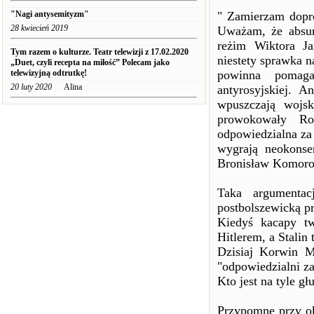
"Nagi antysemityzm"
" Zamierzam dopro
28 kwiecień 2019
Uważam, że absurd
reżim Wiktora Ja
Tym razem o kulturze. Teatr telewizji z 17.02.2020
niestety sprawka n
„Duet, czyli recepta na miłość” Polecam jako
telewizyjną odtrutkę!
powinna pomag
20 luty 2020
Alina
antyrosyjskiej. 
wpuszczają wojs
prowokowały Ro
odpowiedzialna za
wygrają neokonse
Bronisław Komorow
Taka argumenta
postbolszewicką p
Kiedyś kacapy tw
Hitlerem, a Stalin 
Dzisiaj Korwin M
"odpowiedzialni z
Kto jest na tyle g
Przypomnę przy ok