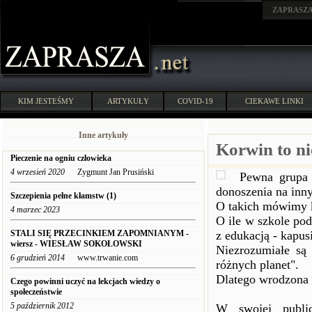
ZAPRASZ
KIM JESTEŚMY
ARTYKUŁY
COVID-19
CIEKAWE LINKI
Inne artykuły
Korwin to ni
Pieczenie na ogniu człowieka
4 wrzesień 2020
Zygmunt Jan Prusiński
Pewna grupa 
donoszenia na inn
Szczepienia pełne kłamstw (1)
O takich mówimy 
4 marzec 2023
O ile w szkole pod
STALI SIĘ PRZECINKIEM ZAPOMNIANYM -
z edukacją - kapus
wiersz - WIESŁAW SOKOŁOWSKI
Niezrozumiałe są 
6 grudzień 2014
www.trwanie.com
różnych planet".
Dlatego wrodzona i
Czego powinni uczyć na lekcjach wiedzy o
społeczeństwie
5 październik 2012
W swojej public