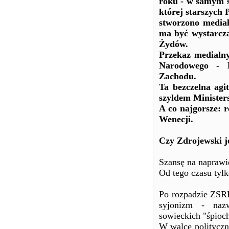
roku - w samym 
której starszych
stworzono media
ma być wystarcza
Żydów.
Przekaz medialny
Narodowego - B
Zachodu.
Ta bezczelna agi
szyldem Minister
A co najgorsze: 
Wenecji.
Czy Zdrojewski je
Szansę na naprawi
Od tego czasu tylk
Po rozpadzie ZSR
syjonizm - naz
sowieckich "śpioch
W walce polityczne