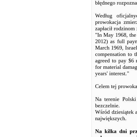
błędnego rozpoznan
Według oficjaln
prowokacja zmier
zapłacił rodzinom
"In May 1968, the
2012) as full paym
March 1969, Israel
compensation to 
agreed to pay $6 m
for material damage
years' interest."
Celem tej prowoka
Na terenie Polski
bezczelnie.
Wśród dziesiątek 
największych.
Na kilka dni pr