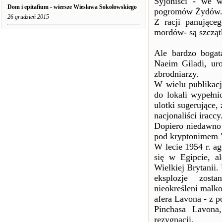
Syjoniści - we 
Dom i epitafium - wiersze Wiesława Sokołowskiego
pogromów Żydów
26 grudzień 2015
Z racji panujące
mordów- są szczą
Ale bardzo bogat
Naeim Giladi, uro
zbrodniarzy.
W wielu publikacj
do lokali wypełni
ulotki sugerujące, 
nacjonaliści iraccy
Dopiero niedawno I
pod kryptonimem 
W lecie 1954 r. a
się w Egipcie, a
Wielkiej Brytanii. 
eksplozje zost
nieokreśleni malko
afera Lavona - z p
Pinchasa Lavona
rezygnacji.