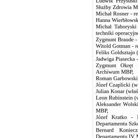
Ludwik Przysuski
Służby Zdrowia M
Michał Rosner - re
Hanna Wierbłowska
Michał Taboryski
techniki operacyjn
Zygmunt Braude -
Witold Gotman - r
Feliks Goldsztajn 
Jadwiga Piasecka
Zygmunt Okręt (
Archiwum MBP,
Roman Garbowski 
Józef Czaplicki (w
Julian Konar (wła
Leon Rubinstein (w
Aleksander Wolsk
MBP,
Józef Kratko - 
Departamentu Szk
Bernard Koniecz
Departamentu IV