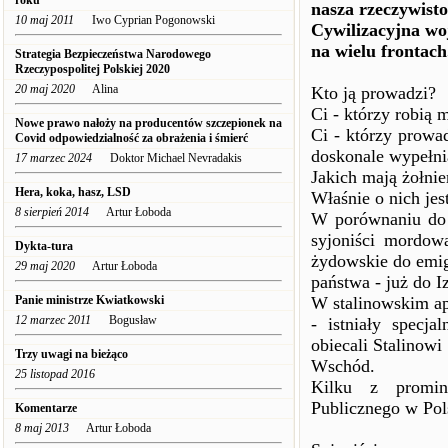
roku
nasza rzeczywisto
10 maj 2011
Iwo Cyprian Pogonowski
Cywilizacyjna wo
na wielu frontach
Strategia Bezpieczeństwa Narodowego
Rzeczypospolitej Polskiej 2020
20 maj 2020
Alina
Kto ją prowadzi?
Ci - którzy robią
Nowe prawo nałoży na producentów szczepionek na
Ci - którzy prowa
Covid odpowiedzialność za obrażenia i śmierć
doskonale wypełni
17 marzec 2024
Doktor Michael Nevradakis
Jakich mają żołnie
Hera, koka, hasz, LSD
Właśnie o nich jest
8 sierpień 2014
Artur Łoboda
W porównaniu do 
syjoniści mordow
Dykta-tura
żydowskie do emig
29 maj 2020
Artur Łoboda
państwa - już do Iz
Panie ministrze Kwiatkowski
W stalinowskim ap
12 marzec 2011
Bogusław
- istniały specja
obiecali Stalinowi
Trzy uwagi na bieżąco
Wschód.
25 listopad 2016
Kilku z promine
Publicznego w Pol
Komentarze
8 maj 2013
Artur Łoboda