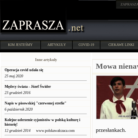
ZAPRASZ
KIM JESTEŚMY
ARTYKUŁY
COVID-19
CIEKAWE LINKI
Inne artykuły
Mowa nienaw
Operacja covid udała się
25 maj 2020
Mędrcy świata - Józef Świder
23 grudzień 2016
Napis w pisowskiej "czerwonej strefie"
6 październik 2020
Kolejne uderzenie syjonistów w polską kulturę i
historię!
przesłankach.
12 grudzień 2014
www.polskawalczaca.com