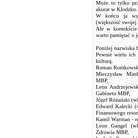
Może to tylko pr
akurat w Kłodzku.
W końcu ja wyc
(większość swojej
Ale w kontekście
warto pamiętać o j
Poniżej nazwiska 
Pewnie wielu ich 
kulturą.
Roman Romkowski 
Mieczysław Miet
MBP,
Leon Andrzejewski
Gabinetu MBP,
Józef Różański (wł
Edward Kalecki (
Finansowego resor
Kamil Warman - re
Leon Gangel (wł
Zdrowia MBP,