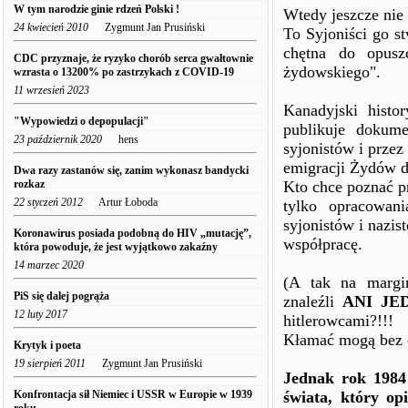
W tym narodzie ginie rdzeń Polski !
Wtedy jeszcze nie
24 kwiecień 2010
Zygmunt Jan Prusiński
To Syjoniści go st
chętna do opusz
CDC przyznaje, że ryzyko chorób serca gwałtownie
żydowskiego".
wzrasta o 13200% po zastrzykach z COVID-19
11 wrzesień 2023
Kanadyjski hist
"Wypowiedzi o depopulacji"
publikuje dokume
23 październik 2020
hens
syjonistów i przez 
emigracji Żydów d
Dwa razy zastanów się, zanim wykonasz bandycki
rozkaz
Kto chce poznać pr
22 styczeń 2012
Artur Łoboda
tylko opracowan
syjonistów i nazi
Koronawirus posiada podobną do HIV „mutację”,
współpracę.
która powoduje, że jest wyjątkowo zakaźny
14 marzec 2020
(A tak na margin
PiS się dalej pogrąża
znaleźli
ANI J
12 luty 2017
hitlerowcami?!!!
Kłamać mogą bez og
Krytyk i poeta
19 sierpień 2011
Zygmunt Jan Prusiński
Jednak rok 1984 
Konfrontacja sił Niemiec i USSR w Europie w 1939
świata, który op