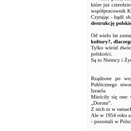
które już czterdzi
współpracownik 
Czytając - bądź 
destrukcję polsk
Od wielu lat zast
kultury?, dlaczeg
Tylko wśród dwóch
polskości.
Są to Niemcy i Ży
Rządzone po woj
Publicznego stwo
Izraela.
Mieściły się one:
„Dorom”.
Z nich to w ramach
Ale w 1954 roku ak
- pozostali w Polsc