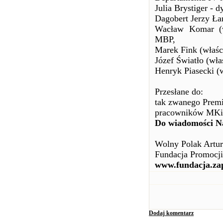
Julia Brystiger -
Dagobert Jerzy Ła
Wacław Komar (w
MBP,
Marek Fink (właśc
Józef Światło (wł
Henryk Piasecki (
Przesłane do:
tak zwanego Premi
pracowników MKiD
Do wiadomości Na
Wolny Polak Artu
Fundacja Promocji
www.fundacja.za
Dodaj komentarz