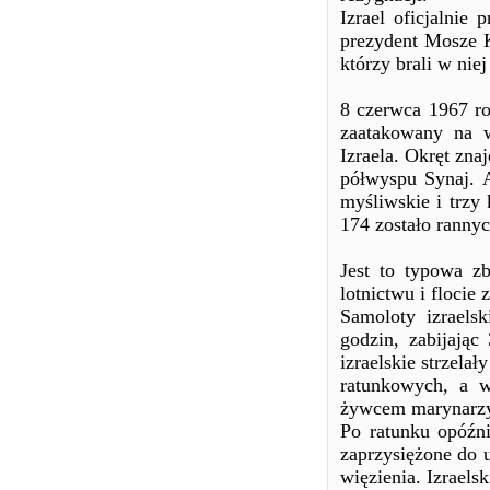
Izrael oficjalnie
prezydent Mosze 
którzy brali w niej
8 czerwca 1967 ro
zaatakowany na w
Izraela. Okręt zna
półwyspu Synaj. 
myśliwskie i trzy
174 zostało rannyc
Jest to typowa z
lotnictwu i flocie
Samoloty izraels
godzin, zabijając
izraelskie strzela
ratunkowych, a w
żywcem marynarz
Po ratunku opóźni
zaprzysiężone do 
więzienia. Izrael