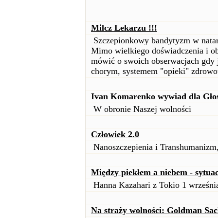
Milcz Lekarzu !!!
Szczepionkowy bandytyzm w natarc
Mimo wielkiego doświadczenia i ob
mówić o swoich obserwacjach gdy j
chorym, systemem "opieki" zdrowot
Ivan Komarenko wywiad dla Gło
W obronie Naszej wolności
Człowiek 2.0
Nanoszczepienia i Transhumaniz
Między piekłem a niebem - sytuac
Hanna Kazahari z Tokio 1 wrześni
Na straży wolności: Goldman Sac