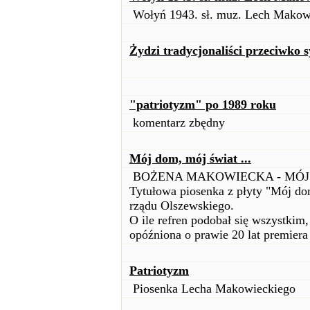
Wołyń 1943. sł. muz. Lech Makowi
Żydzi tradycjonaliści przeciwko 
"patriotyzm" po 1989 roku
komentarz zbędny
Mój dom, mój świat ...
BOŻENA MAKOWIECKA - MÓJ D
Tytułowa piosenka z płyty "Mój dom
rządu Olszewskiego.
O ile refren podobał się wszystkim, 
opóźniona o prawie 20 lat premiera 
Patriotyzm
Piosenka Lecha Makowieckiego