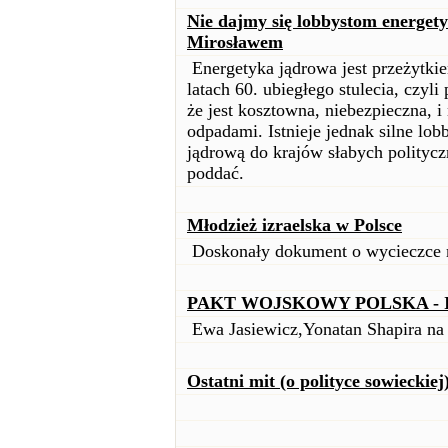
Nie dajmy się lobbystom energety
Mirosławem
Energetyka jądrowa jest przeżytkie
latach 60. ubiegłego stulecia, czyl
że jest kosztowna, niebezpieczna, i
odpadami. Istnieje jednak silne lob
jądrową do krajów słabych polityc
poddać.
Młodzież izraelska w Polsce
Doskonały dokument o wycieczce mł
PAKT WOJSKOWY POLSKA - 
Ewa Jasiewicz,Yonatan Shapira na
Ostatni mit (o polityce sowieckiej