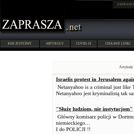
ZAPRASZ
KIM JESTEŚMY
ARTYKUŁY
COVID-19
CIEKAWE LINKI
Artykuły 
Israelis protest in Jerusalem ag
Netanyahoo is a criminal just lik
Netanyahoo jest kryminalistą tak s
"Służę ludziom, nie instytucjom"
Główny komisarz policji w Dortm
niemieckiego…
I do POLICJI !!