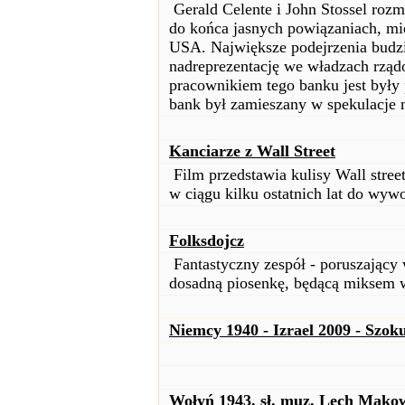
Gerald Celente i John Stossel rozm
do końca jasnych powiązaniach, m
USA. Największe podejrzenia budz
nadreprezentację we władzach rzą
pracownikiem tego banku jest były
bank był zamieszany w spekulacje 
Kanciarze z Wall Street
Film przedstawia kulisy Wall street
w ciągu kilku ostatnich lat do wyw
Folksdojcz
Fantastyczny zespół - poruszający
dosadną piosenkę, będącą miksem 
Niemcy 1940 - Izrael 2009 - Szoku
Wołyń 1943. sł. muz. Lech Makow