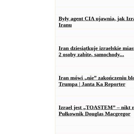
Były agent CIA ujawnia, jak I
Iranu
Iran dziesiątkuje izraelskie mi
2 osoby zabite, samochody...
Iran mówi „nie” zakończeniu bl
Trumpa | Janta Ka Reporter
Izrael jest „TOASTEM” – nikt n
Pułkownik Douglas Macgregor