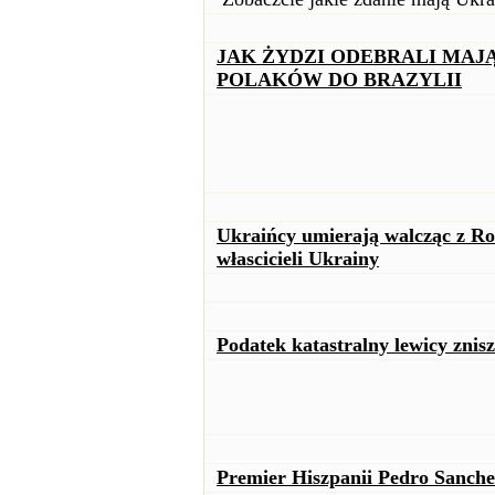
JAK ŻYDZI ODEBRALI MAJĄ
POLAKÓW DO BRAZYLII
Ukraińcy umierają walcząc z Ro
włascicieli Ukrainy
Podatek katastralny lewicy znis
Premier Hiszpanii Pedro Sanche