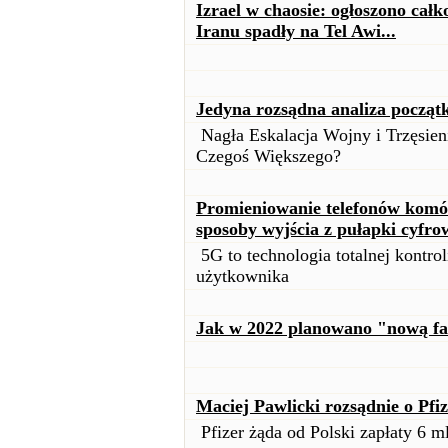
Izrael w chaosie: ogłoszono całk
Iranu spadły na Tel Awi...
Jedyna rozsądna analiza począt
Nagła Eskalacja Wojny i Trzęsie
Czegoś Większego?
Promieniowanie telefonów komór
sposoby wyjścia z pułapki cyfro
5G to technologia totalnej kontrol
użytkownika
Jak w 2022 planowano "nową fa
Maciej Pawlicki rozsądnie o Pfiz
Pfizer żąda od Polski zapłaty 6 ml