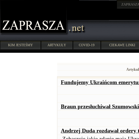
ZAPRASZ
KIM JESTEŚMY
ARTYKUŁY
COVID-19
CIEKAWE LINKI
Artykuł
Fundujemy Ukraińcom emerytury
Braun przesłuchiwał Szumowski
Andrzej Duda rozdawał ordery t
Zobaczcie jakie zdanie mają Ukra