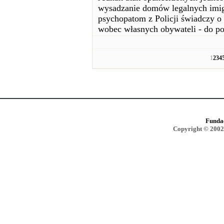
wysadzanie domów legalnych imigr
psychopatom z Policji świadczy o
wobec własnych obywateli - do po
1
2
3
4
Funda
Copyright © 2002