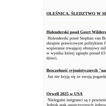
OLEŚNICA. ŚLEDZTWO W S
Holenderski poseł Geert Wilder
Holenderski poseł Stephan van Ba
skrajnie prawicowym politykiem 
wspieranie trwającej ofensywy mili
w wyniku której zginęło ponad 63
dzieci.
Bezczelność syjonistycznych "n
Już nie kryją się ze swoją pogardą
Orwell 2025 w USA
Nielegalni imigranci są z pewno
Jednak atak opancerzonych jednost