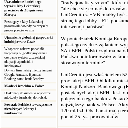
Uzasadnienie haniebnego
"tradycjonalistycznym", które ni
wyroku Izby Lekarskiej
"ale chce się cofnąć do czasów 
przeciwko dr Zbigniewowi
UniCredito z HVB miałby być -
Martyce
stronę tego lobby. "FT" podsum
Przestępcy z Izby Lekarskiej
interwencji państwa".
pozostawili dowody na przyszły
proces przeciwko nim
Ujawnienie globalnej gospodarki
W poniedziałek Komisja Europej
ludobójstwa w Gazie
polskiego rządu z żądaniem wy
W raporcie oskarża ponad 60
SA i BPH. Polski rząd ma na od
korporacji o „podtrzymywanie i
Państwa poinformowało w środę
czerpanie zysków z izraelskiej
okupacji, apartheidu i
stosownym terminie".
ludobójstwa”.
Do tych firm należą między innymi
UniCredito jest właścicielem 5
Google, Amazon, Hyundai,
Booking.com i bank Barclays.
proc. akcji BPH. Od kilku mies
Komisji Nadzoru Bankowego (
Młodzież izraelska w Polsce
posiadanych akcji BPH. Jest to
Doskonały dokument o wycieczce
młodzieży izraelskiej do Polski.
połączenia tego banku z Pekao S
największy bank w Polsce. Akty
Powstało Polskie Stowarzyszenie
niezależnych lekarzy i
120 mld zł. Oba banki mają ter
naukowców
ponad 25 tys. pracowników.