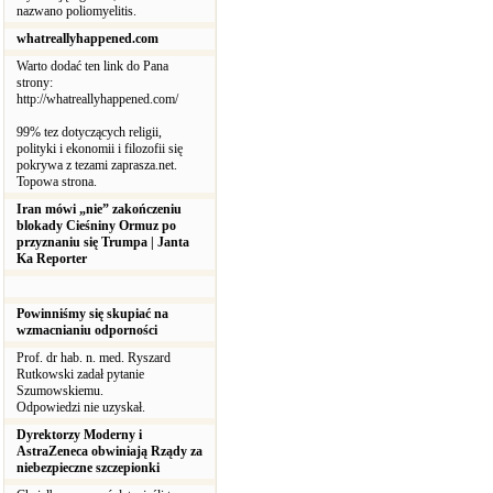
nazwano poliomyelitis.
whatreallyhappened.com
Warto dodać ten link do Pana
strony:
http://whatreallyhappened.com/
99% tez dotyczących religii,
polityki i ekonomii i filozofii się
pokrywa z tezami zaprasza.net.
Topowa strona.
Iran mówi „nie” zakończeniu
blokady Cieśniny Ormuz po
przyznaniu się Trumpa | Janta
Ka Reporter
Powinniśmy się skupiać na
wzmacnianiu odporności
Prof. dr hab. n. med. Ryszard
Rutkowski zadał pytanie
Szumowskiemu.
Odpowiedzi nie uzyskał.
Dyrektorzy Moderny i
AstraZeneca obwiniają Rządy za
niebezpieczne szczepionki