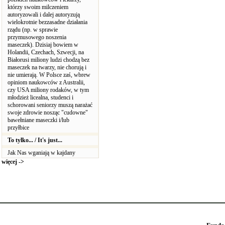
którzy swoim milczeniem
autoryzowali i dalej autoryzują
wielokrotnie bezzasadne działania
rządu (np. w sprawie
przymusowego noszenia
maseczek). Dzisiaj bowiem w
Holandii, Czechach, Szwecji, na
Białorusi miliony ludzi chodzą bez
maseczek na twarzy, nie chorują i
nie umierają. W Polsce zaś, wbrew
opiniom naukowców z Australii,
czy USA miliony rodaków, w tym
młodzież licealna, studenci i
schorowani seniorzy muszą narażać
swoje zdrowie nosząc "cudowne"
bawełniane maseczki i/lub
przyłbice
To tylko... / It's just...
Jak Nas wganiają w kajdany
więcej ->