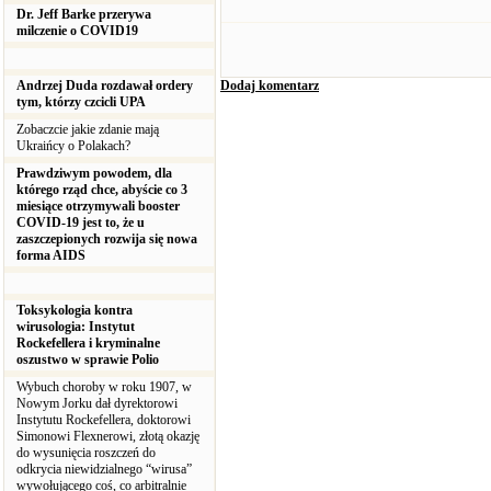
Dr. Jeff Barke przerywa
milczenie o COVID19
Andrzej Duda rozdawał ordery
Dodaj komentarz
tym, którzy czcicli UPA
Zobaczcie jakie zdanie mają
Ukraińcy o Polakach?
Prawdziwym powodem, dla
którego rząd chce, abyście co 3
miesiące otrzymywali booster
COVID-19 jest to, że u
zaszczepionych rozwija się nowa
forma AIDS
Toksykologia kontra
wirusologia: Instytut
Rockefellera i kryminalne
oszustwo w sprawie Polio
Wybuch choroby w roku 1907, w
Nowym Jorku dał dyrektorowi
Instytutu Rockefellera, doktorowi
Simonowi Flexnerowi, złotą okazję
do wysunięcia roszczeń do
odkrycia niewidzialnego “wirusa”
wywołującego coś, co arbitralnie