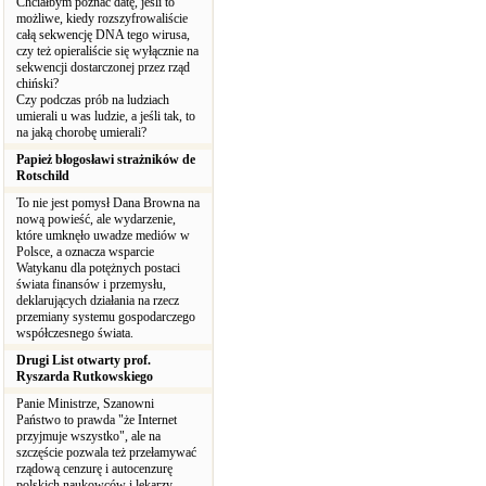
Chciałbym poznać datę, jeśli to
możliwe, kiedy rozszyfrowaliście
całą sekwencję DNA tego wirusa,
czy też opieraliście się wyłącznie na
sekwencji dostarczonej przez rząd
chiński?
Czy podczas prób na ludziach
umierali u was ludzie, a jeśli tak, to
na jaką chorobę umierali?
Papież błogosławi strażników de
Rotschild
To nie jest pomysł Dana Browna na
nową powieść, ale wydarzenie,
które umknęło uwadze mediów w
Polsce, a oznacza wsparcie
Watykanu dla potężnych postaci
świata finansów i przemysłu,
deklarujących działania na rzecz
przemiany systemu gospodarczego
współczesnego świata.
Drugi List otwarty prof.
Ryszarda Rutkowskiego
Panie Ministrze, Szanowni
Państwo to prawda "że Internet
przyjmuje wszystko", ale na
szczęście pozwala też przełamywać
rządową cenzurę i autocenzurę
polskich naukowców i lekarzy,