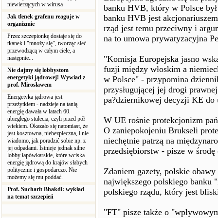
niewierzących w wirusa
banku HVB, który w Polsce był
Jak tlenek grafenu reaguje w
banku HVB jest akcjonariuszem 
organizmie
rząd jest temu przeciwny i arg
Przez szczepionkę dostaje się do
na to umowa prywatyzacyjna P
tkanek i "mnoży się", tworząc sieć
przewodzącą w całym ciele, a
"Komisja Europejska jasno wska
następnie...
fuzji między włoskim a niemie
Nie dajmy się lobbystom
energetyki jądrowej! Wywiad z
w Polsce" - przypomina dziennik.
prof. Mirosławem
przysługującej jej drogi prawne
Energetyka jądrowa jest
pa?dziernikowej decyzji KE do
przeżytkiem - nadzieje na tanią
energię dawała w latach 60.
ubiegłego stulecia, czyli przed pół
W UE rośnie protekcjonizm pa
wiekiem. Okazało się natomiast, że
O zaniepokojeniu Brukseli pro
jest kosztowna, niebezpieczna, i nie
niechętnie patrzą na międzynaro
wiadomo, jak poradzić sobie np. z
jej odpadami. Istnieje jednak silne
przedsiębiorstw - pisze w środę
lobby łapówkarskie, które wciska
energię jądrową do krajów słabych
politycznie i gospodarczo. Nie
Zdaniem gazety, polskie obawy
możemy się mu poddać.
największego polskiego banku "
Prof. Sucharit Bhakdi: wykład
polskiego rządu, który jest blis
na temat szczepień
"FT" pisze także o "wpływowym 