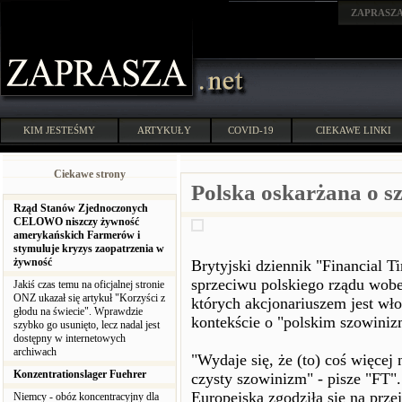
ZAPRASZ
KIM JESTEŚMY
ARTYKUŁY
COVID-19
CIEKAWE LINKI
Ciekawe strony
Polska oskarżana o s
Rząd Stanów Zjednoczonych
CELOWO niszczy żywność
amerykańskich Farmerów i
stymuluje kryzys zaopatrzenia w
żywność
Brytyjski dziennik "Financial T
sprzeciwu polskiego rządu wob
Jakiś czas temu na oficjalnej stronie
ONZ ukazał się artykuł "Korzyści z
których akcjonariuszem jest wł
głodu na świecie". Wprawdzie
kontekście o "polskim szowiniz
szybko go usunięto, lecz nadal jest
dostępny w internetowych
archiwach
"Wydaje się, że (to) coś więcej
Konzentrationslager Fuehrer
czysty szowinizm" - pisze "FT"
Europejska zgodziła się na prze
Niemcy - obóz koncentracyjny dla