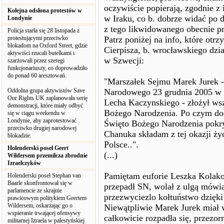
oczywiście popierają, zgodnie z 
Kolejna odsłona protestów w
w Iraku, co b. dobrze widać po 
Londynie
z tego likwidowanego obecnie 
Policja starła się 28 listopada z
protestującymi przeciwko
Patrz poniżej na info, które otr
blokadom na Oxford Street, gdzie
Cierpisza, b. wrocławskiego dzi
aktywiści rzucali butelkami i
w Szwecji:
szarżowali przez szeregi
funkcjonariuszy, co doprowadziło
do ponad 60 aresztowań.
"Marszałek Sejmu Marek Jurek -
Oddolna grupa aktywistów Save
Narodowego 23 grudnia 2005 w S
Our Rights UK zaplanowała serię
Lecha Kaczynskiego - złożył ws
demonstracji, które miały odbyć
Bożego Narodzenia. Po czym dod
się w ciągu weekendu w
Londynie, aby zaprotestować
Święto Bożego Narodzenia pokr
przeciwko drugiej narodowej
Chanuka składam z tej okazji ży
blokadzie.
Polsce..".
Holenderski poseł Geert
(...)
Wildersem przemilcza zbrodnie
Izraelczyków
Pamiętam euforie Leszka Kolako
Holenderski poseł Stephan van
Baarle skonfrontował się w
przepadł SN, wolał z ulgą mówiąc
parlamencie ze skrajnie
przezwyciezlo kołtuństwo dzięki
prawicowym politykiem Geertem
Wildersem, oskarżając go o
Niewątpliwie Marek Jurek miał 
wspieranie trwającej ofensywy
całkowicie rozpadła się, przezo
militarnej Izraela w palestyńskiej