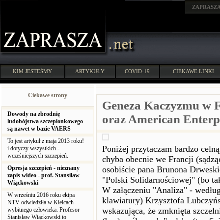
ZAPRASZ
KIM JESTEŚMY
ARTYKUŁY
COVID-19
CIEKAWE LINKI
Ciekawe strony
Geneza Kaczyzmu w F
Dowody na zbrodnię
oraz American Enterpr
ludobójstwa szczepionkowego
są nawet w bazie VAERS
To jest artykuł z maja 2013 roku!
Poniżej przytaczam bardzo celną 
i dotyczy wszystkich -
wcześniejszych szczepień.
chyba obecnie we Francji (sądz
Opresja szczepień - nieznany
osobiście pana Brunona Drweski
zapis wideo - prof. Stansiław
"Polski Solidarnościowej" (bo ta
Wiąckowski
W załączeniu "Analiza" - według 
W wrześniu 2016 roku ekipa
klawiatury) Krzysztofa Lubczyńs
NTV odwiedziła w Kielcach
wskazująca, że zmknięta szczel
wybitnego człowieka. Profesor
Stanisław Wiąckowski to