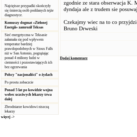
zgodnie ze stara obserwacja K. 
Najcięższe przypadki skończyły
dyndaja ale z trudem sie posuwa
się śmiercią osób poddanych tejże
diagnostyce.
Czekajmy wiec na to co przyjdzie
Komuszy dogmat «Zielonej
Energii» zamroził Teksas
Bruno Drweski
Sieć energetyczna w Teksasie
załamała się pod wpływem
temperatur bardziej
prawdopodobnych w Sioux Falls
niż w San Antonio, pogrążając
ponad 4 miliony ludzi w
Dodaj komentarz
ciemności i pozostawiających ich
bez ogrzewania
Polscy "nacjonaliści" o żydach
Po prostu zobaczcie
Ponad 5 lat po kowidzie wojna
wobec uczciwych lekarzy trwa
dalej
Zbrodniarze kowidowi niszczą
lekarzy
więcej ->