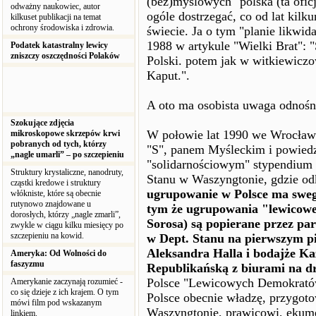
(bez)myślowych "polska (ta oficj
odważny naukowiec, autor
ogóle dostrzegać, co od lat kilku
kilkuset publikacji na temat
ochrony środowiska i zdrowia.
świecie. Ja o tym "planie likwid
1988 w artykule "Wielki Brat": "S
Podatek katastralny lewicy
zniszczy oszczędności Polaków
Polski. potem jak w witkiewicz
Kaput.".
A oto ma osobista uwaga odnoś
Szokujące zdjęcia
W połowie lat 1990 we Wrocław
mikroskopowe skrzepów krwi
pobranych od tych, którzy
"S", panem Myśleckim i powiedz
„nagle umarli” – po szczepieniu
"solidarnościowym" stypendium
Struktury krystaliczne, nanodruty,
Stanu w Waszyngtonie, gdzie od
cząstki kredowe i struktury
ugrupowanie w Polsce ma sweg
włókniste, które są obecnie
rutynowo znajdowane u
tym że ugrupowania "lewicowe
dorosłych, którzy „nagle zmarli”,
Sorosa) są popierane przez pa
zwykle w ciągu kilku miesięcy po
szczepieniu na kowid.
w Dept. Stanu na pierwszym pi
Aleksandra Halla i bodajże Ka
Ameryka: Od Wolności do
faszyzmu
Republikańską z biurami na d
Polsce "Lewicowych Demokratów
Amerykanie zaczynają rozumieć -
co się dzieje z ich krajem. O tym
Polsce obecnie władzę, przygotow
mówi film pod wskazanym
Waszyngtonie, prawicowi, ekumen
linkiem.