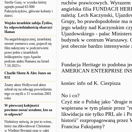
ruchów prawicowych. Wyrazem 
Strefie Gazy, w wyniku której
zginęło ponad 63 000
angielska filia FUNDACJI HER
Palestyńczyków, głównie kobiety i
należą: Lech Kaczynski, Ujazdow
dzieci.
Grupy, bo prawdopodobnie ma n
Wojsko izraelskie zabija Żydów,
jego władzy nad Kaczynskim czy
by odpowiedzialnością obarczyć
Hamas
Ujazdowskiego - pałac Minister
budynek w centrum Warszawy. Co 
Na angielskojęzycznej, izraelskiej
stronie ynetnews.com, pojawił się
jest obecnie bardzo intensywni
film nakręcony w podczerwieni
przez jeden z izraelskich
helikopterów typu Apache
podczas ataku Hamasu na Izrael
Fundacja Heritage to podobna je
7.10.2023 r.
AMERICAN ENTERPRISE INSTUT
Charlie Sheen & Alex Jones on
9/11
koniec info od K. Cierpisza
Znany aktor Hollywood aktor
zebrał się na odwagę powiedzenia
tego co myśli o 11 września 2001
No i co?
roku
Czyż nie o Polskę jako "drugie 
W pierwszej kolejności
wspierana w tym planie przez "
powinno zostać ustalone, kto za
likwidacja nie tylko PRL ale i P
to odpowie?
historii" rozpropagowaną przez 
Niektórzy mówią, że jest to wirus,
Francisa Fukujamy?
który ma zlikwidować Christmas
w Wielkiej Brytanii oraz w całej