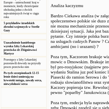
Europie – unieruchomić kraj w
Analiza kaczyzmu
momencie, kiedy chrześcijanie
obchodzą jedno z dwóch
najważniejszych świąt w ciągu
Bardzo Ciekawa analiza (w załąc
roku
spoleczenstwo polskie sie duzo 
5 przykładów izraelskich
nie mozna mechanicznie przenosi
zbrodni wojennych w Strefie
Gazy
dzisiejszej sytuacji. Jaka jest b
pytanie. Czy istnieje polska bu
na uslugach cudzych Panow ? Czy
Uzasadnienie haniebnego
ambicjami (no i urazami) ?
wyroku Izby Lekarskiej
przeciwko dr Zbigniewowi
Martyce
Poza tym, Kaczorom brakuje wizj
Przestępcy z Izby Lekarskiej
mowic o Dmowskim. Brakuje im 
pozostawili dowody na przyszły
byl pro-rosyjskosc (najpierw pr
proces przeciwko nim
wydaniu Stalina juz pod koniec l
Po tych szczepionkach 12-15
Piasecki do ramion Serowa i do
letnie dzieci umierają na
krwotoki mózgu, zawały serca,
rodzaju slowianofilstwa oraz sy
niewydolność serca
Kaczory popieraja tzw. Rewolu
pewno "poparlby" Janukowicza 
Poza tym, endecja byla naprawd
zeby Dmowski zgodzil sie u sieb