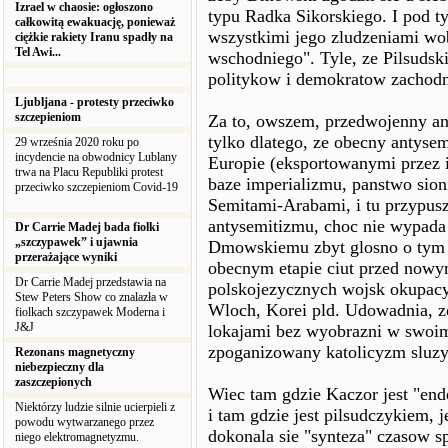
Izrael w chaosie: ogłoszono
typu Radka Sikorskiego. I pod t
całkowitą ewakuację, ponieważ
wszystkimi jego zludzeniami wob
ciężkie rakiety Iranu spadły na
Tel Awi...
wschodniego". Tyle, ze Pilsudski
politykow i demokratow zachod
Ljubljana - protesty przeciwko
szczepieniom
Za to, owszem, przedwojenny ant
tylko dlatego, ze obecny antyse
29 września 2020 roku po
incydencie na obwodnicy Lublany
Europie (eksportowanymi przez 
trwa na Placu Republiki protest
baze imperializmu, panstwo sion
przeciwko szczepieniom Covid-19
Semitami-Arabami, i tu przypusz
antysemitizmu, choc nie wypada
Dr Carrie Madej bada fiolki
„szczypawek” i ujawnia
Dmowskiemu zbyt glosno o tym mo
przerażające wyniki
obecnym etapie ciut przed nowy
Dr Carrie Madej przedstawia na
polskojezycznych wojsk okupacy
Stew Peters Show co znalazła w
Wloch, Korei pld. Udowadnia, 
fiolkach szczypawek Moderna i
J&J
lokajami bez wyobrazni w swoim
zpoganizowany katolicyzm sluz
Rezonans magnetyczny
niebezpieczny dla
zaszczepionych
Wiec tam gdzie Kaczor jest "end
Niektórzy ludzie silnie ucierpieli z
i tam gdzie jest pilsudczykiem, 
powodu wytwarzanego przez
dokonala sie "synteza" czasow spr
niego elektromagnetyzmu.