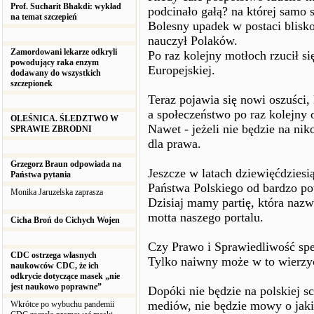
Prof. Sucharit Bhakdi: wykład
podcinało gałą? na której samo s
na temat szczepień
Bolesny upadek w postaci blisk
nauczył Polaków.
Zamordowani lekarze odkryli
Po raz kolejny motłoch rzucił si
powodujący raka enzym
Europejskiej.
dodawany do wszystkich
szczepionek
Teraz pojawia się nowi oszuści, 
a społeczeństwo po raz kolejny
OLEŚNICA. ŚLEDZTWO W
Nawet - jeżeli nie będzie na ni
SPRAWIE ZBRODNI
dla prawa.
Grzegorz Braun odpowiada na
Jeszcze w latach dziewięćdzies
Państwa pytania
Państwa Polskiego od bardzo po
Monika Jaruzelska zaprasza
Dzisiaj mamy partię, która nazwą
motta naszego portalu.
Cicha Broń do Cichych Wojen
Czy Prawo i Sprawiedliwość spe
CDC ostrzega własnych
Tylko naiwny może w to wierzy
naukowców CDC, że ich
odkrycie dotyczące masek „nie
jest naukowo poprawne”
Dopóki nie będzie na polskiej s
mediów, nie będzie mowy o jakie
Wkrótce po wybuchu pandemii