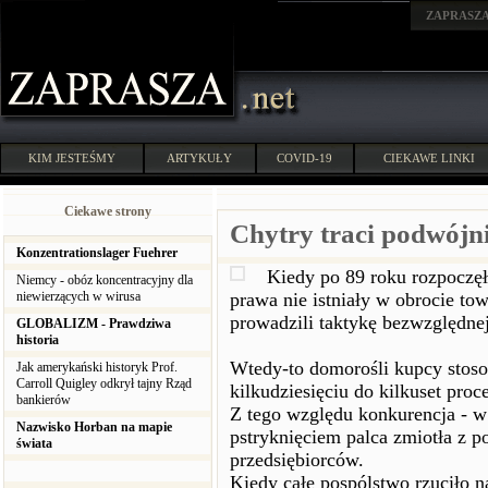
ZAPRASZ
KIM JESTEŚMY
ARTYKUŁY
COVID-19
CIEKAWE LINKI
Ciekawe strony
Chytry traci podwójn
Konzentrationslager Fuehrer
Kiedy po 89 roku rozpoczęł
Niemcy - obóz koncentracyjny dla
niewierzących w wirusa
prawa nie istniały w obrocie 
prowadzili taktykę bezwzględne
GLOBALIZM - Prawdziwa
historia
Wtedy-to domorośli kupcy stos
Jak amerykański historyk Prof.
Carroll Quigley odkrył tajny Rząd
kilkudziesięciu do kilkuset proc
bankierów
Z tego względu konkurencja - w
Nazwisko Horban na mapie
pstryknięciem palca zmiotła z 
świata
przedsiębiorców.
Kiedy całe pospólstwo rzuciło 