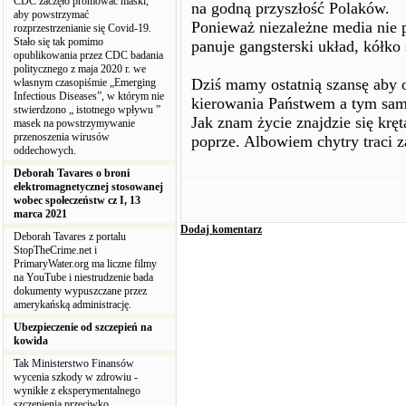
CDC zaczęło promować maski,
na godną przyszłość Polaków.
aby powstrzymać
Ponieważ niezależne media nie p
rozprzestrzenianie się Covid-19.
Stało się tak pomimo
panuje gangsterski układ, kółko
opublikowania przez CDC badania
politycznego z maja 2020 r. we
Dziś mamy ostatnią szansę aby
własnym czasopiśmie „Emerging
Infectious Diseases”, w którym nie
kierowania Państwem a tym sa
stwierdzono „ istotnego wpływu ”
Jak znam życie znajdzie się kręt
masek na powstrzymywanie
przenoszenia wirusów
poprze. Albowiem chytry traci 
oddechowych.
Deborah Tavares o broni
elektromagnetycznej stosowanej
wobec społeczeństw cz I, 13
marca 2021
Dodaj komentarz
Deborah Tavares z portalu
StopTheCrime.net i
PrimaryWater.org ma liczne filmy
na YouTube i niestrudzenie bada
dokumenty wypuszczane przez
amerykańską administrację.
Ubezpieczenie od szczepień na
kowida
Tak Ministerstwo Finansów
wycenia szkody w zdrowiu -
wynikłe z eksperymentalnego
szczepienia przeciwko