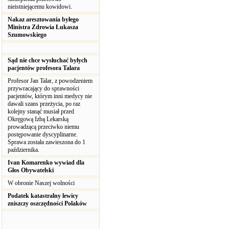
nieistniejącemu kowidowi.
Nakaz aresztowania byłego
Ministra Zdrowia Łukasza
Szumowskiego
Sąd nie chce wysłuchać byłych
pacjentów profesora Talara
Profesor Jan Talar, z powodzeniem
przywracający do sprawności
pacjentów, którym inni medycy nie
dawali szans przeżycia, po raz
kolejny stanąć musiał przed
Okręgową Izbą Lekarską
prowadzącą przeciwko niemu
postępowanie dyscyplinarne.
Sprawa została zawieszona do 1
października.
Ivan Komarenko wywiad dla
Głos Obywatelski
W obronie Naszej wolności
Podatek katastralny lewicy
zniszczy oszczędności Polaków