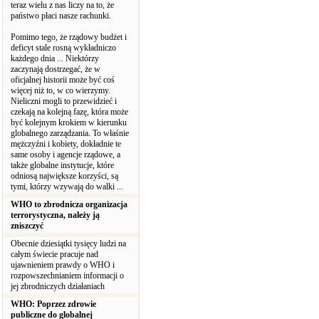
teraz wielu z nas liczy na to, że
państwo płaci nasze rachunki.
Pomimo tego, że rządowy budżet i
deficyt stale rosną wykładniczo
każdego dnia ... Niektórzy
zaczynają dostrzegać, że w
oficjalnej historii może być coś
więcej niż to, w co wierzymy.
Nieliczni mogli to przewidzieć i
czekają na kolejną fazę, która może
być kolejnym krokiem w kierunku
globalnego zarządzania. To właśnie
mężczyźni i kobiety, dokładnie te
same osoby i agencje rządowe, a
także globalne instytucje, które
odniosą największe korzyści, są
tymi, którzy wzywają do walki ...
WHO to zbrodnicza organizacja
terrorystyczna, należy ją
zniszczyć
Obecnie dziesiątki tysięcy ludzi na
całym świecie pracuje nad
ujawnieniem prawdy o WHO i
rozpowszechnianiem informacji o
jej zbrodniczych działaniach
WHO: Poprzez zdrowie
publiczne do globalnej