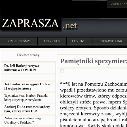
ZAPRASZ
KIM JESTEŚMY
ARTYKUŁY
COVID-19
CIEKAWE LINKI
Ciekawe strony
Pamiętniki sprzymierz
Dr. Jeff Barke przerywa
milczenie o COVID19
***6 lat na Pomorzu Zachodnim 
Jak bankierzy wciągnęli USA w
II wojnę światową
wpadł i przedstawiono mu zarz
kierowców tirów, którzy odpocz
Tajemnica Pearl Harbor. Prawda,
którą ukrywają Amerykanie.
obliczyli stróże prawa, łupem Ś
Andrzej Duda rozdawał ordery
tysięcy złotych. Sposób działan
tym, którzy czcicli UPA
zmęczeni kierowcy zasną, wybij
Zobaczcie jakie zdanie mają
pistoletem albo atrapą broni i ra
Ukraińcy o Polakach?
komórkowe. Każdy skok dokładni