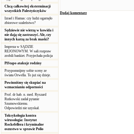
Chcą całkowitej eksterminacji
wszystkich Palestyńczyków
Dodaj komentarz
Izrael i Hamas: czy ludzi ogarnęło
zbiorowe szaleństwo?
Sędziowie nie wierzą w kowida i
nie dają się zastraszyć. Ale, czy
innych karzą za brak maski?
Impreza w SĄDZIE
REJONOWYM. W sali rozpraw
zrobili bankiet. Przyjechała policja
PiStapo atakuje rodziny
Przypomnijmy sobie sceny ze
świata Orwella. To już się dzieje.
Powinniśmy się skupiać na
wzmacnianiu odporności
Prof. dr hab. n. med. Ryszard
Rutkowski zadał pytanie
Szumowskiemu.
Odpowiedzi nie uzyskał.
Toksykologia kontra
wirusologia: Instytut
Rockefellera i kryminalne
oszustwo w sprawie Polio