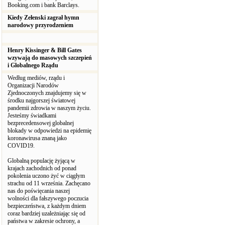
Booking.com i bank Barclays.
Kiedy Zełenski zagrał hymn
narodowy przyrodzeniem
Henry Kissinger & Bill Gates
wzywają do masowych szczepień
i Globalnego Rządu
Według mediów, rządu i
Organizacji Narodów
Zjednoczonych znajdujemy się w
środku najgorszej światowej
pandemii zdrowia w naszym życiu.
Jesteśmy świadkami
bezprecedensowej globalnej
blokady w odpowiedzi na epidemię
koronawirusa znaną jako
COVID19.
Globalną populację żyjącą w
krajach zachodnich od ponad
pokolenia uczono żyć w ciągłym
strachu od 11 września. Zachęcano
nas do poświęcania naszej
wolności dla fałszywego poczucia
bezpieczeństwa, z każdym dniem
coraz bardziej uzależniając się od
państwa w zakresie ochrony, a