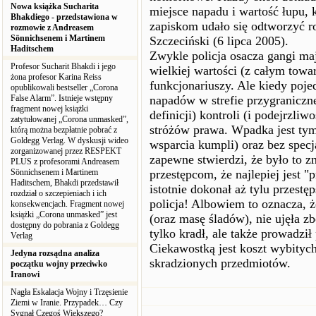
Nowa książka Sucharita
miejsce napadu i wartość łupu, 
Bhakdiego - przedstawiona w
zapiskom udało się odtworzyć ro
rozmowie z Andreasem
Sönnichsenem i Martinem
Szczeciński (6 lipca 2005).
Haditschem
Zwykle policja osacza gangi maj
Profesor Sucharit Bhakdi i jego
wielkiej wartości (z całym towa
żona profesor Karina Reiss
funkcjonariuszy. Ale kiedy pojed
opublikowali bestseller „Corona
False Alarm”. Istnieje wstępny
napadów w strefie przygranicznej
fragment nowej książki
definicji) kontroli (i podejrzl
zatytułowanej „Corona unmasked”,
stróżów prawa. Wpadka jest tym 
którą można bezpłatnie pobrać z
Goldegg Verlag. W dyskusji wideo
wsparcia kumpli) oraz bez specja
zorganizowanej przez RESPEKT
zapewne stwierdzi, że było to z
PLUS z profesorami Andreasem
Sönnichsenem i Martinem
przestępcom, że najlepiej jest 
Haditschem, Bhakdi przedstawił
istotnie dokonał aż tylu przestę
rozdział o szczepieniach i ich
policja! Albowiem to oznacza, ż
konsekwencjach. Fragment nowej
książki „Corona unmasked” jest
(oraz masę śladów), nie ujęła zb
dostępny do pobrania z Goldegg
tylko kradł, ale także prowadził
Verlag
Ciekawostką jest koszt wybityc
Jedyna rozsądna analiza
skradzionych przedmiotów.
początku wojny przeciwko
Iranowi
Nagła Eskalacja Wojny i Trzęsienie
Ziemi w Iranie. Przypadek… Czy
Sygnał Czegoś Większego?