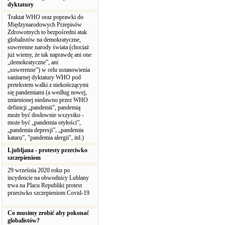
dyktatury
Traktat WHO oraz poprawki do
Międzynarodowych Przepisów
Zdrowotnych to bezpośredni atak
globalistów na demokratyczne,
suwerenne narody świata (chociaż
już wiemy, że tak naprawdę ani one
„demokratyczne”, ani
„suwerenne”) w celu ustanowienia
sanitarnej dyktatury WHO pod
pretekstem walki z niekończącymi
się pandemiami (a według nowej,
zmienionej niedawno przez WHO
definicji „pandemii”, pandemią
może być dosłownie wszystko -
może być „pandemia otyłości”,
„pandemia depresji”, „pandemia
kataru”, "pandemia alergii", itd.)
Ljubljana - protesty przeciwko
szczepieniom
29 września 2020 roku po
incydencie na obwodnicy Lublany
trwa na Placu Republiki protest
przeciwko szczepieniom Covid-19
Co musimy zrobić aby pokonać
globalistów?