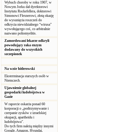
Wybuch choroby w roku 1907, w
Nowym Jorku dał dyrektorowi
Instytutu Rockefellera, doktorowi
Simonowi Flexnerowi, złotą okazję
do wysunięcia roszczeń do
odkrycia niewidzialnego “wirusa”
wywołującego coś, co arbitralnie
nazwano poliomyelitis.
Zamordowani lekarze odkryli
powodujący raka enzym
dodawany do wszystkich
szczepionek
Na wzór hitlerowski
Eksterminacja starszych osób w
Niemczech.
Ujawnienie globalnej
gospodarki ludobójstwa w
Gazie
W raporcie oskarża ponad 60
korporacji o „podtrzymywanie i
czerpanie zysków z izraelskiej
okupacji, apartheidu i
ludobójstwa”.
Do tych firm należą między innymi
Google, Amazon, Hyundai,