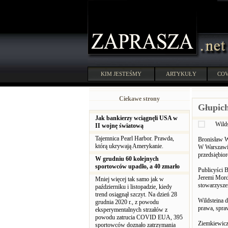
KIM JESTEŚMY
ARTYKUŁY
COV
Ciekawe strony
Głupich
Jak bankierzy wciągnęli USA w
Wild
II wojnę światową
Tajemnica Pearl Harbor. Prawda,
Bronisław W
którą ukrywają Amerykanie.
W Warszawie 
przedsiębio
W grudniu 60 kolejnych
sportowców upadło, a 40 zmarło
Publicyści 
Jeremi Morda
Mniej więcej tak samo jak w
stowarzyszen
październiku i listopadzie, kiedy
trend osiągnął szczyt. Na dzień 28
Wildsteina 
grudnia 2020 r., z powodu
prawa, spraw
eksperymentalnych strzałów z
powodu zatrucia COVID EUA, 395
Ziemkiewicza
sportowców doznało zatrzymania