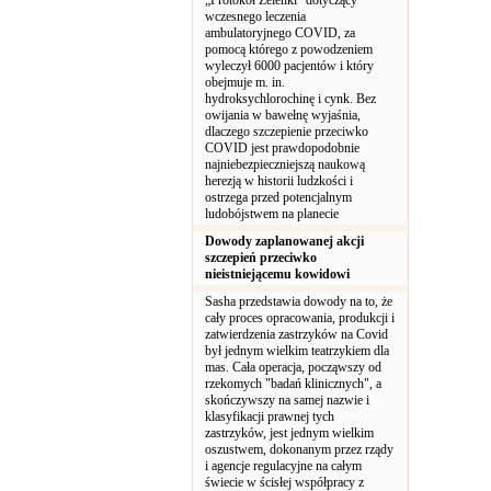
„Protokół Zelenki” dotyczący
wczesnego leczenia
ambulatoryjnego COVID, za
pomocą którego z powodzeniem
wyleczył 6000 pacjentów i który
obejmuje m. in.
hydroksychlorochinę i cynk. Bez
owijania w bawełnę wyjaśnia,
dlaczego szczepienie przeciwko
COVID jest prawdopodobnie
najniebezpieczniejszą naukową
herezją w historii ludzkości i
ostrzega przed potencjalnym
ludobójstwem na planecie
Dowody zaplanowanej akcji
szczepień przeciwko
nieistniejącemu kowidowi
Sasha przedstawia dowody na to, że
cały proces opracowania, produkcji i
zatwierdzenia zastrzyków na Covid
był jednym wielkim teatrzykiem dla
mas. Cała operacja, począwszy od
rzekomych "badań klinicznych", a
skończywszy na samej nazwie i
klasyfikacji prawnej tych
zastrzyków, jest jednym wielkim
oszustwem, dokonanym przez rządy
i agencje regulacyjne na całym
świecie w ścisłej współpracy z