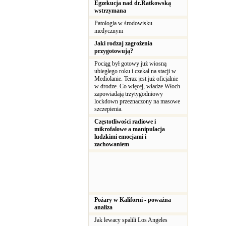
Egzekucja nad dr.Ratkowską
wstrzymana
Patologia w środowisku
medycznym
Jaki rodzaj zagrożenia
przygotowują?
Pociąg był gotowy już wiosną
ubiegłego roku i czekał na stacji w
Mediolanie. Teraz jest już oficjalnie
w drodze. Co więcej, władze Włoch
zapowiadają trzytygodniowy
lockdown przeznaczony na masowe
szczepienia.
Częstotliwości radiowe i
mikrofalowe a manipulacja
ludzkimi emocjami i
zachowaniem
Pożary w Kaliforni - poważna
analiza
Jak lewacy spalili Los Angeles