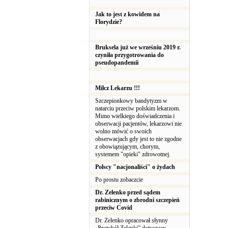
Jak to jest z kowidem na
Florydzie?
Bruksela już we wrześniu 2019 r.
czyniła przygotrowania do
pseudopandemii
Milcz Lekarzu !!!
Szczepionkowy bandytyzm w
natarciu przeciw polskim lekarzom.
Mimo wielkiego doświadczenia i
obserwacji pacjentów, lekarzowi nie
wolno mówić o swoich
obserwacjach gdy jest to nie zgodne
z obowiązującym, chorym,
systemem "opieki" zdrowotnej.
Polscy "nacjonaliści" o żydach
Po prostu zobaczcie
Dr. Zelenko przed sądem
rabinicznym o zbrodni szczepień
przeciw Covid
Dr. Zelenko opracował słynny