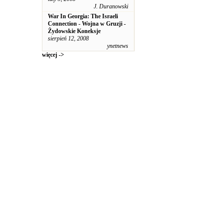
J. Duranowski
War In Georgia: The Israeli
Connection - Wojna w Gruzji -
Żydowskie Koneksje
sierpień 12, 2008
ynetnews
więcej ->