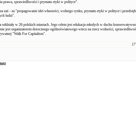
a prawa, sprawiedliwości i prymatu etyki w polityce".
 zaś - za "propagowanie idei własności, wolnego rynku, prymatu etyki w polityce i przedsięb
ch ludzi".
a oddziały w 26 polskich miastach. Jego celem jest edukacja młodych w duchu konserwatywno
nie jest organizatorem dorocznego ogólnoświatowego wiecu na rzecz wolności, sprawiedliwoś
rywatnej "Walk For Capitalism".
17
tarz