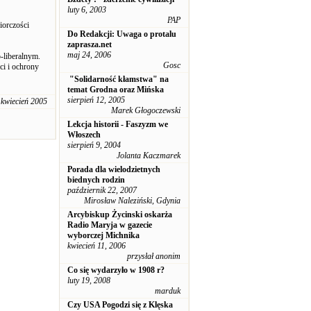
luty 6, 2003
PAP
iorczości
Do Redakcji: Uwaga o protalu
zaprasza.net
maj 24, 2006
-liberalnym.
Gosc
ci i ochrony
"Solidarność kłamstwa" na
temat Grodna oraz Mińska
sierpień 12, 2005
 kwiecień 2005
Marek Głogoczewski
Lekcja historii - Faszyzm we
Włoszech
sierpień 9, 2004
Jolanta Kaczmarek
Porada dla wielodzietnych
biednych rodzin
październik 22, 2007
Mirosław Naleziński, Gdynia
Arcybiskup Życinski oskarża
Radio Maryja w gazecie
wyborczej Michnika
kwiecień 11, 2006
przysłał anonim
Co się wydarzyło w 1908 r?
luty 19, 2008
marduk
Czy USA Pogodzi się z Klęska