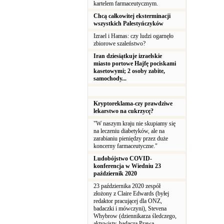
kartelem farmaceutycznym.
Chcą całkowitej eksterminacji
wszystkich Palestyńczyków
Izrael i Hamas: czy ludzi ogarnęło
zbiorowe szaleństwo?
Iran dziesiątkuje izraelskie
miasto portowe Hajfę pociskami
kasetowymi; 2 osoby zabite,
samochody...
Kryptoreklama-czy prawdziwe
lekarstwo na cukrzycę?
"W naszym kraju nie skupiamy się
na leczeniu diabetyków, ale na
zarabianiu pieniędzy przez duże
koncerny farmaceutyczne."
Ludobójstwo COVID-
konferencja w Wiedniu 23
październik 2020
23 października 2020 zespół
złożony z Claire Edwards (byłej
redaktor pracującej dla ONZ,
badaczki i mówczyni), Stevena
Whybrow (dziennikarza śledczego,
aktywisty, badacza Prawa