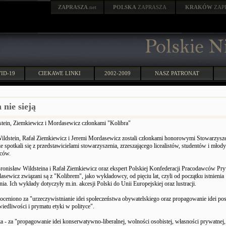
ZAPRASZA
.net
POLSKA
ZAPRASZA
KRAKÓW
ZAP
ID-19
CIEKAWE LINKI
2002-2009
NASZ PATRONAT
 nie sieją
stein, Ziemkiewicz i Mordasewicz członkami "Kolibra"
ildstein, Rafał Ziemkiewicz i Jeremi Mordasewicz zostali członkami honorowymi Stowarzysze
spotkali się z przedstawicielami stowarzyszenia, zrzeszającego licealistów, studentów i młod
rców.
Bronisław Wildsteina i Rafał Ziemkiewicz oraz ekspert Polskiej Konfederacji Pracodawców Pr
sewicz związani są z "Kolibrem", jako wykładowcy, od pięciu lat, czyli od początku istnienia
ia. Ich wykłady dotyczyły m.in. akcesji Polski do Unii Europejskiej oraz lustracji.
doceniono za "urzeczywistnianie idei społeczeństwa obywatelskiego oraz propagowanie idei p
iedliwości i prymatu etyki w polityce".
 - za "propagowanie idei konserwatywno-liberalnej, wolności osobistej, własności prywatnej,