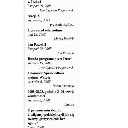
w Iraku?
listopad 29, 2005
Iwo Cyprian Pogonowski
Akcja X
sierpień 6, 2003
przesłała Elżbieta
Czas przed referendum
maj 18, 2003
Marek Rowicki
Jan Paweł II
listopad 22, 2005
Jan Paweł II
Runda przegrana przez Izrael
sierpień 15, 2006
Iwo Cypian Poogonowski
Chomsky: Sprawiedliwa
wojna? Wątpię
czerwiec 6, 2006
Noam Chomsky
2008.08.03. godzina 2400 serwis
wiadomości
sierpień 3, 2008
tłumacz
O promowaniu ślepoty
inteligencji polskiej, czyli jak się
tworzy „przyzwolenie bez
zgody”
luty 5, 2008