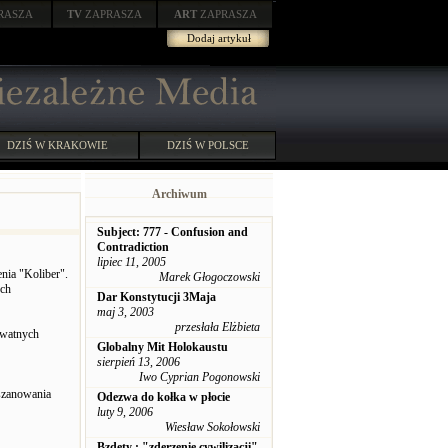
RASZA
TV
ZAPRASZA
ART
ZAPRASZA
Dodaj artykuł
DZIŚ W KRAKOWIE
DZIŚ W POLSCE
Archiwum
Subject: 777 - Confusion and
Contradiction
lipiec 11, 2005
nia "Koliber".
Marek Głogoczowski
ych
Dar Konstytucji 3Maja
maj 3, 2003
przesłała Elżbieta
ywatnych
Globalny Mit Holokaustu
sierpień 13, 2006
Iwo Cyprian Pogonowski
oszanowania
Odezwa do kołka w płocie
luty 9, 2006
Wiesław Sokołowski
Bzdety : "zderzenie cywilizacji"