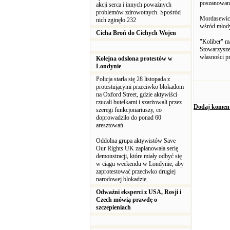
poszanowani
akcji serca i innych poważnych
problemów zdrowotnych. Spośród
Mordasewicza
nich zginęło 232
wśród młody
Cicha Broń do Cichych Wojen
"Koliber" m
Stowarzysze
własności p
Kolejna odsłona protestów w
Londynie
Policja starła się 28 listopada z
protestującymi przeciwko blokadom
na Oxford Street, gdzie aktywiści
rzucali butelkami i szarżowali przez
Dodaj komen
szeregi funkcjonariuszy, co
doprowadziło do ponad 60
aresztowań.
Oddolna grupa aktywistów Save
Our Rights UK zaplanowała serię
demonstracji, które miały odbyć się
w ciągu weekendu w Londynie, aby
zaprotestować przeciwko drugiej
narodowej blokadzie.
Odważni eksperci z USA, Rosji i
Czech mówią prawdę o
szczepieniach